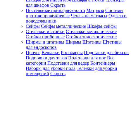
для шкафов
Скрыть
Постельные принадлежности
Матрасы
Системы
противопролежневые
Чехлы на матрасы
Одеяла и
пододеяльники
Сейфы
Сейфы металлические
Шкафы-сейфы
Стеллажи и стойки
Стеллажи металлические
Стойки приборные
Стойки эндоскопические
Ширмы и штативы
Ширмы
Штативы
Штативы
для эндоскопов
Прочее
Вешалки
Ростомеры
Подставки для биксов
Подставки для тазов
Подставки для ног
Все
категории
Подставки для ведер
Контейнеры
Наборы для уборки пола
Тележки для уборки
помещений
Скрыть