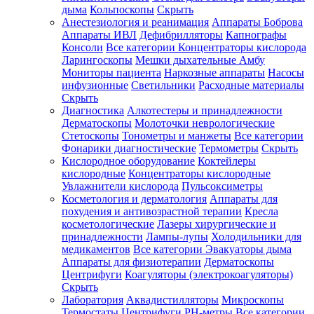
дыма
Кольпоскопы
Скрыть
Анестезиология и реанимация
Аппараты Боброва
Аппараты ИВЛ
Дефибрилляторы
Капнографы
Консоли
Все категории
Концентраторы кислорода
Ларингоскопы
Мешки дыхательные Амбу
Мониторы пациента
Наркозные аппараты
Насосы
инфузионные
Светильники
Расходные материалы
Скрыть
Диагностика
Алкотестеры и принадлежности
Дерматоскопы
Молоточки неврологические
Стетоскопы
Тонометры и манжеты
Все категории
Фонарики диагностические
Термометры
Скрыть
Кислородное оборудование
Коктейлеры
кислородные
Концентраторы кислородные
Увлажнители кислорода
Пульсоксиметры
Косметология и дерматология
Аппараты для
похудения и антивозрастной терапии
Кресла
косметологические
Лазеры хирургические и
принадлежности
Лампы-лупы
Холодильники для
медикаментов
Все категории
Эвакуаторы дыма
Аппараты для физиотерапии
Дерматоскопы
Центрифуги
Коагуляторы (электрокоагуляторы)
Скрыть
Лаборатория
Аквадистилляторы
Микроскопы
Термостаты
Центрифуги
PH-метры
Все категории