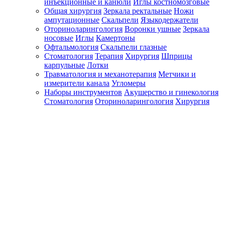
инъекционные и канюли
Иглы костномозговые
Общая хирургия
Зеркала ректальные
Ножи
ампутационные
Скальпели
Языкодержатели
Оториноларингология
Воронки ушные
Зеркала
носовые
Иглы
Камертоны
Офтальмология
Скальпели глазные
Стоматология
Терапия
Хирургия
Шприцы
карпульные
Лотки
Травматология и механотерапия
Метчики и
измерители канала
Угломеры
Наборы инструментов
Акушерство и гинекология
Стоматология
Оториноларингология
Хирургия