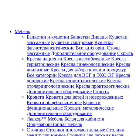
Мебель
Банкетки и кушетки
Банкетки
Диваны
Кушетки
массажные
Кушетки смотровые
Кушетки
физиотерапевтические
Все категории
Столы
массажные
Дополнительное оборудование
Скрыть
Кресла пациента
Кресла вестибулярные
Кресла
гериатрические
Кресла гинекологические
Кресла
диализные
Кресла для забора крови и процедур
Все категории
Кресла для ЭЭГ и ЭХО-ЭГ
Кресла
донорские
Кресла косметологические
Кресла
отоларингологические
Кресла проктологические
Дополнительное оборудование
Скрыть
Кровати
Кровати для детей и новорожденных
Кровати общебольничные
Кровати
функциональные
Кровати металлические
Дополнительное оборудование
Лавкор™
Мебель Белая для кабинета
Общелабораторная мебель
Столики
Столики инструментальные
Столики
манипуляционные
Столики для детских весов