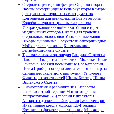
Стерилизация и дезинфекция
Стерилизаторы
Лампы бактерицидные
Рециркуляторы
Камеры
для хранения стерильных инструментов
Контейнеры для дезинфекции
Все категории
Коробки стерилизационные и фильтры
Ультразвуковые ванны/мойки
Утилизаторы
медицинских отходов
Шкафы для хранения
стерильных эндоскопов
Упаковочные машины
Шкафы сушильные
Облучатели бактерицидные
Мойки для эндоскопов
Кипятильники
дезинфекционные
Скрыть
Травматология и ортопедия
Бандажи Стремена
Павлика
Измерители и метчики
Молотки
Петли
Глиссона
Повязки косыночные
Все категории
Пояса
Приборы опорно-двигательного аппарата
Спицы для скелетного вытяжения
Угломеры
Фиксаторы конечностей
Шины Беллера
Шины
Виленского
Скрыть
Физиотерапия и реабилитация
Аппараты
низкочастотной терапии
Магнитотерапия
Ультразвуковая (УЗ) терапия
Ингаляторы
Аппараты дыхательной терапии
Все категории
Инвалидные кресла-коляски
КВЧ-терапия
Комплексы физиотерапевтические
Массажеры