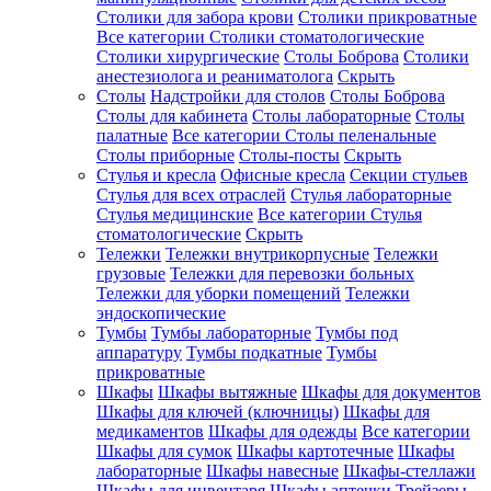
Столики для забора крови
Столики прикроватные
Все категории
Столики стоматологические
Столики хирургические
Столы Боброва
Столики
анестезиолога и реаниматолога
Скрыть
Столы
Надстройки для столов
Столы Боброва
Столы для кабинета
Столы лабораторные
Столы
палатные
Все категории
Столы пеленальные
Столы приборные
Столы-посты
Скрыть
Стулья и кресла
Офисные кресла
Секции стульев
Стулья для всех отраслей
Стулья лабораторные
Стулья медицинские
Все категории
Стулья
стоматологические
Скрыть
Тележки
Тележки внутрикорпусные
Тележки
грузовые
Тележки для перевозки больных
Тележки для уборки помещений
Тележки
эндоскопические
Тумбы
Тумбы лабораторные
Тумбы под
аппаратуру
Тумбы подкатные
Тумбы
прикроватные
Шкафы
Шкафы вытяжные
Шкафы для документов
Шкафы для ключей (ключницы)
Шкафы для
медикаментов
Шкафы для одежды
Все категории
Шкафы для сумок
Шкафы картотечные
Шкафы
лабораторные
Шкафы навесные
Шкафы-стеллажи
Шкафы для инвентаря
Шкафы аптечки
Трейзеры