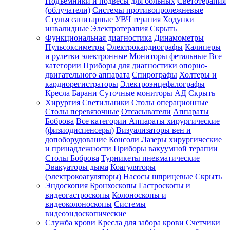
Подъемники и подвесы для больных
Светотерапия
(облучатели)
Системы противопролежневые
Стулья санитарные
УВЧ терапия
Ходунки
инвалидные
Электротерапия
Скрыть
Функциональная диагностика
Динамометры
Пульсоксиметры
Электрокардиографы
Калиперы
и рулетки электронные
Мониторы фетальные
Все
категории
Приборы для диагностики опорно-
двигательного аппарата
Спирографы
Холтеры и
кардиорегистраторы
Электроэнцефалографы
Кресла Барани
Суточные мониторы АД
Скрыть
Хирургия
Светильники
Столы операционные
Столы перевязочные
Отсасыватели
Аппараты
Боброва
Все категории
Аппараты хирургические
(физиодиспенсеры)
Визуализаторы вен и
допоборудование
Консоли
Лазеры хирургические
и принадлежности
Приборы вакуумной терапии
Столы Боброва
Турникеты пневматические
Эвакуаторы дыма
Коагуляторы
(электрокоагуляторы)
Насосы шприцевые
Скрыть
Эндоскопия
Бронхоскопы
Гастроскопы и
видеогастроскопы
Колоноскопы и
видеоколоноскопы
Системы
видеоэндоскопические
Служба крови
Кресла для забора крови
Счетчики