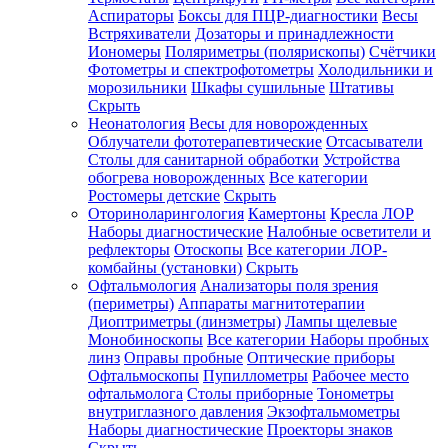
Аспираторы
Боксы для ПЦР-диагностики
Весы
Встряхиватели
Дозаторы и принадлежности
Иономеры
Поляриметры (полярископы)
Счётчики
Фотометры и спектрофотометры
Холодильники и
морозильники
Шкафы сушильные
Штативы
Скрыть
Неонатология
Весы для новорожденных
Облучатели фототерапевтические
Отсасыватели
Столы для санитарной обработки
Устройства
обогрева новорожденных
Все категории
Ростомеры детские
Скрыть
Оториноларингология
Камертоны
Кресла ЛОР
Наборы диагностические
Налобные осветители и
рефлекторы
Отоскопы
Все категории
ЛОР-
комбайны (установки)
Скрыть
Офтальмология
Анализаторы поля зрения
(периметры)
Аппараты магнитотерапии
Диоптриметры (линзметры)
Лампы щелевые
Монобиноскопы
Все категории
Наборы пробных
линз
Оправы пробные
Оптические приборы
Офтальмоскопы
Пупиллометры
Рабочее место
офтальмолога
Столы приборные
Тонометры
внутриглазного давления
Экзофтальмометры
Наборы диагностические
Проекторы знаков
Скрыть