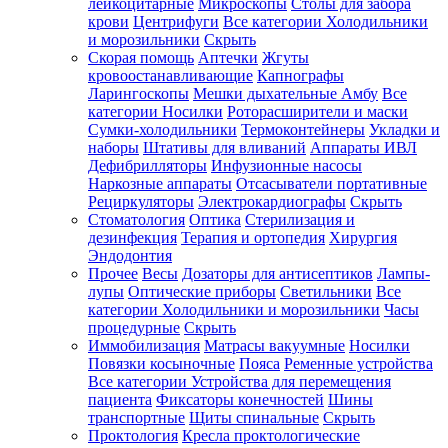
лейкоцитарные
Микроскопы
Столы для забора
крови
Центрифуги
Все категории
Холодильники
и морозильники
Скрыть
Скорая помощь
Аптечки
Жгуты
кровоостанавливающие
Капнографы
Ларингоскопы
Мешки дыхательные Амбу
Все
категории
Носилки
Роторасширители и маски
Сумки-холодильники
Термоконтейнеры
Укладки и
наборы
Штативы для вливаний
Аппараты ИВЛ
Дефибрилляторы
Инфузионные насосы
Наркозные аппараты
Отсасыватели портативные
Рециркуляторы
Электрокардиографы
Скрыть
Стоматология
Оптика
Стерилизация и
дезинфекция
Терапия и ортопедия
Хирургия
Эндодонтия
Прочее
Весы
Дозаторы для антисептиков
Лампы-
лупы
Оптические приборы
Светильники
Все
категории
Холодильники и морозильники
Часы
процедурные
Скрыть
Иммобилизация
Матрасы вакуумные
Носилки
Повязки косыночные
Пояса
Ременные устройства
Все категории
Устройства для перемещения
пациента
Фиксаторы конечностей
Шины
транспортные
Щиты спинальные
Скрыть
Проктология
Кресла проктологические