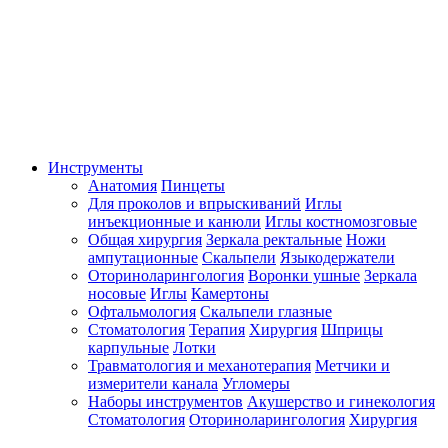
Инструменты
Анатомия
Пинцеты
Для проколов и впрыскиваний
Иглы
инъекционные и канюли
Иглы костномозговые
Общая хирургия
Зеркала ректальные
Ножи
ампутационные
Скальпели
Языкодержатели
Оториноларингология
Воронки ушные
Зеркала
носовые
Иглы
Камертоны
Офтальмология
Скальпели глазные
Стоматология
Терапия
Хирургия
Шприцы
карпульные
Лотки
Травматология и механотерапия
Метчики и
измерители канала
Угломеры
Наборы инструментов
Акушерство и гинекология
Стоматология
Оториноларингология
Хирургия