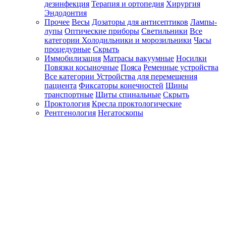
дезинфекция
Терапия и ортопедия
Хирургия
Эндодонтия
Прочее
Весы
Дозаторы для антисептиков
Лампы-
лупы
Оптические приборы
Светильники
Все
категории
Холодильники и морозильники
Часы
процедурные
Скрыть
Иммобилизация
Матрасы вакуумные
Носилки
Повязки косыночные
Пояса
Ременные устройства
Все категории
Устройства для перемещения
пациента
Фиксаторы конечностей
Шины
транспортные
Щиты спинальные
Скрыть
Проктология
Кресла проктологические
Рентгенология
Негатоскопы