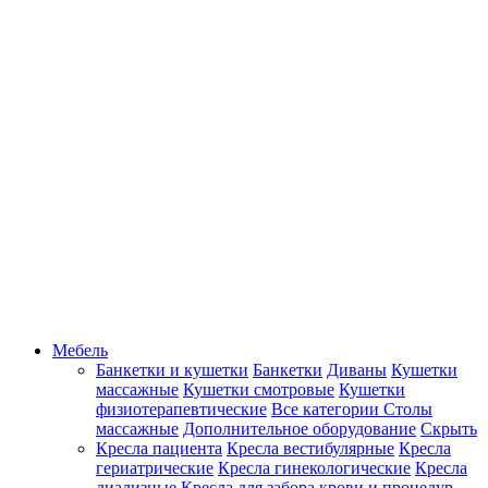
Мебель
Банкетки и кушетки
Банкетки
Диваны
Кушетки
массажные
Кушетки смотровые
Кушетки
физиотерапевтические
Все категории
Столы
массажные
Дополнительное оборудование
Скрыть
Кресла пациента
Кресла вестибулярные
Кресла
гериатрические
Кресла гинекологические
Кресла
диализные
Кресла для забора крови и процедур