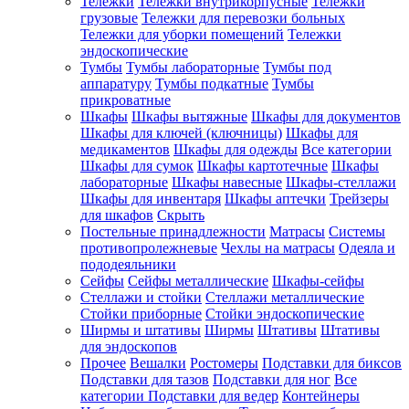
Тележки
Тележки внутрикорпусные
Тележки
грузовые
Тележки для перевозки больных
Тележки для уборки помещений
Тележки
эндоскопические
Тумбы
Тумбы лабораторные
Тумбы под
аппаратуру
Тумбы подкатные
Тумбы
прикроватные
Шкафы
Шкафы вытяжные
Шкафы для документов
Шкафы для ключей (ключницы)
Шкафы для
медикаментов
Шкафы для одежды
Все категории
Шкафы для сумок
Шкафы картотечные
Шкафы
лабораторные
Шкафы навесные
Шкафы-стеллажи
Шкафы для инвентаря
Шкафы аптечки
Трейзеры
для шкафов
Скрыть
Постельные принадлежности
Матрасы
Системы
противопролежневые
Чехлы на матрасы
Одеяла и
пододеяльники
Сейфы
Сейфы металлические
Шкафы-сейфы
Стеллажи и стойки
Стеллажи металлические
Стойки приборные
Стойки эндоскопические
Ширмы и штативы
Ширмы
Штативы
Штативы
для эндоскопов
Прочее
Вешалки
Ростомеры
Подставки для биксов
Подставки для тазов
Подставки для ног
Все
категории
Подставки для ведер
Контейнеры