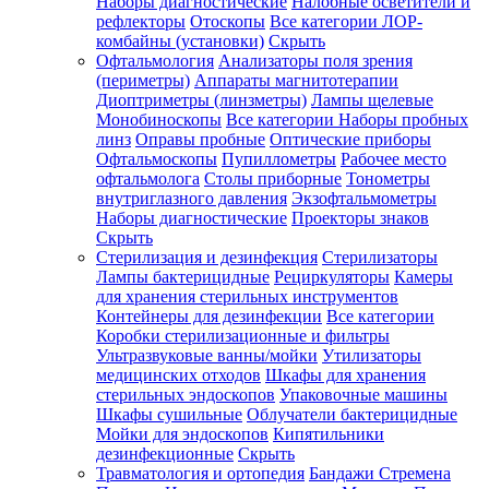
Наборы диагностические
Налобные осветители и
рефлекторы
Отоскопы
Все категории
ЛОР-
комбайны (установки)
Скрыть
Офтальмология
Анализаторы поля зрения
(периметры)
Аппараты магнитотерапии
Диоптриметры (линзметры)
Лампы щелевые
Монобиноскопы
Все категории
Наборы пробных
линз
Оправы пробные
Оптические приборы
Офтальмоскопы
Пупиллометры
Рабочее место
офтальмолога
Столы приборные
Тонометры
внутриглазного давления
Экзофтальмометры
Наборы диагностические
Проекторы знаков
Скрыть
Стерилизация и дезинфекция
Стерилизаторы
Лампы бактерицидные
Рециркуляторы
Камеры
для хранения стерильных инструментов
Контейнеры для дезинфекции
Все категории
Коробки стерилизационные и фильтры
Ультразвуковые ванны/мойки
Утилизаторы
медицинских отходов
Шкафы для хранения
стерильных эндоскопов
Упаковочные машины
Шкафы сушильные
Облучатели бактерицидные
Мойки для эндоскопов
Кипятильники
дезинфекционные
Скрыть
Травматология и ортопедия
Бандажи Стремена