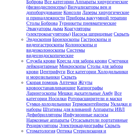
Боброва
Все категории
Аппараты хирургические
(физиодиспенсеры)
Визуализаторы вен и
допоборудование
Консоли
Лазеры хирургические
и принадлежности
Приборы вакуумной терапии
Столы Боброва
Турникеты пневматические
Эвакуаторы дыма
Коагуляторы
(электрокоагуляторы)
Насосы шприцевые
Скрыть
Эндоскопия
Бронхоскопы
Гастроскопы и
видеогастроскопы
Колоноскопы и
видеоколоноскопы
Системы
видеоэндоскопические
Служба крови
Кресла для забора крови
Счетчики
лейкоцитарные
Микроскопы
Столы для забора
крови
Центрифуги
Все категории
Холодильники
и морозильники
Скрыть
Скорая помощь
Аптечки
Жгуты
кровоостанавливающие
Капнографы
Ларингоскопы
Мешки дыхательные Амбу
Все
категории
Носилки
Роторасширители и маски
Сумки-холодильники
Термоконтейнеры
Укладки и
наборы
Штативы для вливаний
Аппараты ИВЛ
Дефибрилляторы
Инфузионные насосы
Наркозные аппараты
Отсасыватели портативные
Рециркуляторы
Электрокардиографы
Скрыть
Стоматология
Оптика
Стерилизация и