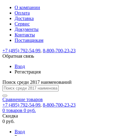
О компании
Восстановление
Обратная
Вход
Регистрация
Оплата
пароля
связь
На
Доставка
вашу
Сервис
почту
Только
Только
Документы
test@example.com
для
для
Ваше
Введите
Заполните
отправлена
ИП
ИП
Контакты
новый
Пароль
На
сообщение
форму.
ссылка.
и
и
пароль
Поставщикам
успешно
вашу
успешно
юр.
юр.
Перейдите
отправлено.
лиц
лиц
восстановлен
почту
Мы
+7 (495) 792-54-99
,
8-800-700-23-23
по
test@test.ru
ней
отправим
Обратная связь
для
отправлена
вам
завершения
ссылка.
Вход
регистрации.
ссылку
Регистрация
Войти
на
указанный
Перейдите
Сообщение
Поиск среди 2817 наименований
Ок
электронный
по
адрес,
ней
перейдя
Сравнение
для
товаров
по
+7 (495) 792-54-99
,
8-800-700-23-23
смены
Запомнить
Забыли
0
товаров
которой
0 руб.
пароля.
меня
пароль?
Сменить
Скидка
вы
0 руб.
сможете
пароль
Я принимаю условия
Войти
задать
пользовательского
Вход
новый
соглашения
и