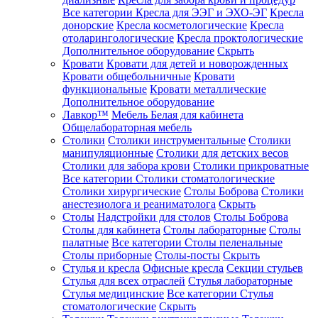
Все категории
Кресла для ЭЭГ и ЭХО-ЭГ
Кресла
донорские
Кресла косметологические
Кресла
отоларингологические
Кресла проктологические
Дополнительное оборудование
Скрыть
Кровати
Кровати для детей и новорожденных
Кровати общебольничные
Кровати
функциональные
Кровати металлические
Дополнительное оборудование
Лавкор™
Мебель Белая для кабинета
Общелабораторная мебель
Столики
Столики инструментальные
Столики
манипуляционные
Столики для детских весов
Столики для забора крови
Столики прикроватные
Все категории
Столики стоматологические
Столики хирургические
Столы Боброва
Столики
анестезиолога и реаниматолога
Скрыть
Столы
Надстройки для столов
Столы Боброва
Столы для кабинета
Столы лабораторные
Столы
палатные
Все категории
Столы пеленальные
Столы приборные
Столы-посты
Скрыть
Стулья и кресла
Офисные кресла
Секции стульев
Стулья для всех отраслей
Стулья лабораторные
Стулья медицинские
Все категории
Стулья
стоматологические
Скрыть