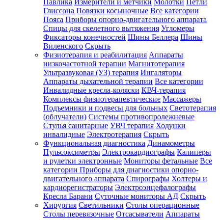
Павлика
Измерители и метчики
Молотки
Петли
Глиссона
Повязки косыночные
Все категории
Пояса
Приборы опорно-двигательного аппарата
Спицы для скелетного вытяжения
Угломеры
Фиксаторы конечностей
Шины Беллера
Шины
Виленского
Скрыть
Физиотерапия и реабилитация
Аппараты
низкочастотной терапии
Магнитотерапия
Ультразвуковая (УЗ) терапия
Ингаляторы
Аппараты дыхательной терапии
Все категории
Инвалидные кресла-коляски
КВЧ-терапия
Комплексы физиотерапевтические
Массажеры
Подъемники и подвесы для больных
Светотерапия
(облучатели)
Системы противопролежневые
Стулья санитарные
УВЧ терапия
Ходунки
инвалидные
Электротерапия
Скрыть
Функциональная диагностика
Динамометры
Пульсоксиметры
Электрокардиографы
Калиперы
и рулетки электронные
Мониторы фетальные
Все
категории
Приборы для диагностики опорно-
двигательного аппарата
Спирографы
Холтеры и
кардиорегистраторы
Электроэнцефалографы
Кресла Барани
Суточные мониторы АД
Скрыть
Хирургия
Светильники
Столы операционные
Столы перевязочные
Отсасыватели
Аппараты