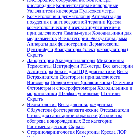
кислородные
Концентраторы кислородные
Увлажнители кислорода
Пульсоксиметры
Косметология и дерматология
Аппараты для
Зарегистрироваться
похудения и антивозрастной терапии
Кресла
косметологические
Лазеры хирургические и
принадлежности
Лампы-лупы
Холодильники для
медикаментов
Все категории
Эвакуаторы дыма
Аппараты для физиотерапии
Дерматоскопы
Зачем
Центрифуги
Коагуляторы (электрокоагуляторы)
регистрироваться?
Скрыть
Лаборатория
Аквадистилляторы
Микроскопы
Все
Термостаты
Центрифуги
PH-метры
Все категории
покупки
в
Аспираторы
Боксы для ПЦР-диагностики
Весы
одном
Встряхиватели
Дозаторы и принадлежности
месте
Иономеры
Поляриметры (полярископы)
Счётчики
Личный
Фотометры и спектрофотометры
Холодильники и
менеджер
морозильники
Шкафы сушильные
Штативы
Отслеживание
Скрыть
статуса
Неонатология
Весы для новорожденных
заказа
Облучатели фототерапевтические
Отсасыватели
Столы для санитарной обработки
Устройства
обогрева новорожденных
Все категории
Ростомеры детские
Скрыть
Оториноларингология
Камертоны
Кресла ЛОР