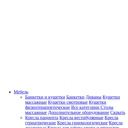
Мебель
Банкетки и кушетки
Банкетки
Диваны
Кушетки
массажные
Кушетки смотровые
Кушетки
физиотерапевтические
Все категории
Столы
массажные
Дополнительное оборудование
Скрыть
Кресла пациента
Кресла вестибулярные
Кресла
гериатрические
Кресла гинекологические
Кресла
диализные
Кресла для забора крови и процедур