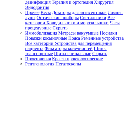
дезинфекция
Терапия и ортопедия
Хирургия
Эндодонтия
Прочее
Весы
Дозаторы для антисептиков
Лампы-
лупы
Оптические приборы
Светильники
Все
категории
Холодильники и морозильники
Часы
процедурные
Скрыть
Иммобилизация
Матрасы вакуумные
Носилки
Повязки косыночные
Пояса
Ременные устройства
Все категории
Устройства для перемещения
пациента
Фиксаторы конечностей
Шины
транспортные
Щиты спинальные
Скрыть
Проктология
Кресла проктологические
Рентгенология
Негатоскопы