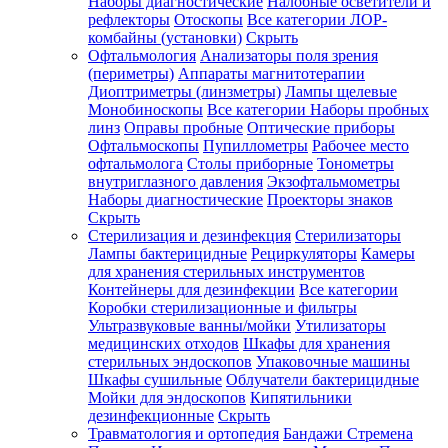
Наборы диагностические
Налобные осветители и
рефлекторы
Отоскопы
Все категории
ЛОР-
комбайны (установки)
Скрыть
Офтальмология
Анализаторы поля зрения
(периметры)
Аппараты магнитотерапии
Диоптриметры (линзметры)
Лампы щелевые
Монобиноскопы
Все категории
Наборы пробных
линз
Оправы пробные
Оптические приборы
Офтальмоскопы
Пупиллометры
Рабочее место
офтальмолога
Столы приборные
Тонометры
внутриглазного давления
Экзофтальмометры
Наборы диагностические
Проекторы знаков
Скрыть
Стерилизация и дезинфекция
Стерилизаторы
Лампы бактерицидные
Рециркуляторы
Камеры
для хранения стерильных инструментов
Контейнеры для дезинфекции
Все категории
Коробки стерилизационные и фильтры
Ультразвуковые ванны/мойки
Утилизаторы
медицинских отходов
Шкафы для хранения
стерильных эндоскопов
Упаковочные машины
Шкафы сушильные
Облучатели бактерицидные
Мойки для эндоскопов
Кипятильники
дезинфекционные
Скрыть
Травматология и ортопедия
Бандажи Стремена