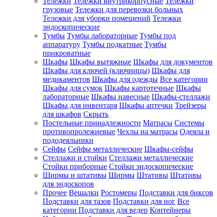
Тележки
Тележки внутрикорпусные
Тележки
грузовые
Тележки для перевозки больных
Тележки для уборки помещений
Тележки
эндоскопические
Тумбы
Тумбы лабораторные
Тумбы под
аппаратуру
Тумбы подкатные
Тумбы
прикроватные
Шкафы
Шкафы вытяжные
Шкафы для документов
Шкафы для ключей (ключницы)
Шкафы для
медикаментов
Шкафы для одежды
Все категории
Шкафы для сумок
Шкафы картотечные
Шкафы
лабораторные
Шкафы навесные
Шкафы-стеллажи
Шкафы для инвентаря
Шкафы аптечки
Трейзеры
для шкафов
Скрыть
Постельные принадлежности
Матрасы
Системы
противопролежневые
Чехлы на матрасы
Одеяла и
пододеяльники
Сейфы
Сейфы металлические
Шкафы-сейфы
Стеллажи и стойки
Стеллажи металлические
Стойки приборные
Стойки эндоскопические
Ширмы и штативы
Ширмы
Штативы
Штативы
для эндоскопов
Прочее
Вешалки
Ростомеры
Подставки для биксов
Подставки для тазов
Подставки для ног
Все
категории
Подставки для ведер
Контейнеры