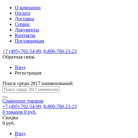
О компании
Восстановление
Обратная
Вход
Регистрация
Оплата
пароля
связь
На
Доставка
вашу
Сервис
почту
Только
Только
Документы
test@example.com
для
для
Ваше
Введите
Заполните
отправлена
ИП
ИП
Контакты
новый
Пароль
На
сообщение
форму.
ссылка.
и
и
пароль
Поставщикам
успешно
вашу
успешно
юр.
юр.
Перейдите
отправлено.
лиц
лиц
восстановлен
почту
Мы
+7 (495) 792-54-99
,
8-800-700-23-23
по
test@test.ru
ней
отправим
Обратная связь
для
отправлена
вам
завершения
ссылка.
Вход
регистрации.
ссылку
Регистрация
Войти
на
указанный
Перейдите
Сообщение
Поиск среди 2817 наименований
Ок
электронный
по
адрес,
ней
перейдя
Сравнение
для
товаров
по
+7 (495) 792-54-99
,
8-800-700-23-23
смены
Запомнить
Забыли
0
товаров
которой
0 руб.
пароля.
меня
пароль?
Сменить
Скидка
вы
0 руб.
сможете
пароль
Я принимаю условия
Войти
задать
пользовательского
Вход
новый
соглашения
и