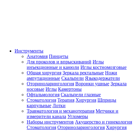
Инструменты
Анатомия
Пинцеты
Для проколов и впрыскиваний
Иглы
инъекционные и канюли
Иглы костномозговые
Общая хирургия
Зеркала ректальные
Ножи
ампутационные
Скальпели
Языкодержатели
Оториноларингология
Воронки ушные
Зеркала
носовые
Иглы
Камертоны
Офтальмология
Скальпели глазные
Стоматология
Терапия
Хирургия
Шприцы
карпульные
Лотки
Травматология и механотерапия
Метчики и
измерители канала
Угломеры
Наборы инструментов
Акушерство и гинекология
Стоматология
Оториноларингология
Хирургия