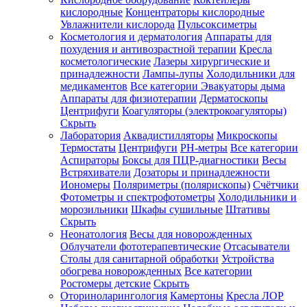
кислородные
Концентраторы кислородные
Увлажнители кислорода
Пульсоксиметры
Косметология и дерматология
Аппараты для
Зарегистрироваться
похудения и антивозрастной терапии
Кресла
косметологические
Лазеры хирургические и
принадлежности
Лампы-лупы
Холодильники для
медикаментов
Все категории
Эвакуаторы дыма
Аппараты для физиотерапии
Дерматоскопы
Зачем
Центрифуги
Коагуляторы (электрокоагуляторы)
регистрироваться?
Скрыть
Лаборатория
Аквадистилляторы
Микроскопы
Все
Термостаты
Центрифуги
PH-метры
Все категории
покупки
в
Аспираторы
Боксы для ПЦР-диагностики
Весы
одном
Встряхиватели
Дозаторы и принадлежности
месте
Иономеры
Поляриметры (полярископы)
Счётчики
Личный
Фотометры и спектрофотометры
Холодильники и
менеджер
морозильники
Шкафы сушильные
Штативы
Отслеживание
Скрыть
статуса
Неонатология
Весы для новорожденных
заказа
Облучатели фототерапевтические
Отсасыватели
Столы для санитарной обработки
Устройства
обогрева новорожденных
Все категории
Ростомеры детские
Скрыть
Оториноларингология
Камертоны
Кресла ЛОР