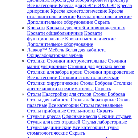
Все категории
Кресла для ЭЭГ и ЭХО-ЭГ
Кресла
донорские
Кресла косметологические
Кресла
отоларингологические
Кресла проктологические
Дополнительное оборудование
Скрыть
Кровати
Кровати для детей и новорожденных
Кровати общебольничные
Кровати
функциональные
Кровати металлические
Дополнительное оборудование
Лавкор™
Мебель Белая для кабинета
Общелабораторная мебель
Столики
Столики инструментальные
Столики
манипуляционные
Столики для детских весов
Столики для забора крови
Столики прикроватные
Все категории
Столики стоматологические
Столики хирургические
Столы Боброва
Столики
анестезиолога и реаниматолога
Скрыть
Столы
Надстройки для столов
Столы Боброва
Столы для кабинета
Столы лабораторные
Столы
палатные
Все категории
Столы пеленальные
Столы приборные
Столы-посты
Скрыть
Стулья и кресла
Офисные кресла
Секции стульев
Стулья для всех отраслей
Стулья лабораторные
Стулья медицинские
Все категории
Стулья
стоматологические
Скрыть