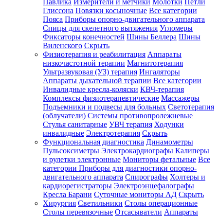
Павлика
Измерители и метчики
Молотки
Петли
Глиссона
Повязки косыночные
Все категории
Пояса
Приборы опорно-двигательного аппарата
Спицы для скелетного вытяжения
Угломеры
Фиксаторы конечностей
Шины Беллера
Шины
Виленского
Скрыть
Физиотерапия и реабилитация
Аппараты
низкочастотной терапии
Магнитотерапия
Ультразвуковая (УЗ) терапия
Ингаляторы
Аппараты дыхательной терапии
Все категории
Инвалидные кресла-коляски
КВЧ-терапия
Комплексы физиотерапевтические
Массажеры
Подъемники и подвесы для больных
Светотерапия
(облучатели)
Системы противопролежневые
Стулья санитарные
УВЧ терапия
Ходунки
инвалидные
Электротерапия
Скрыть
Функциональная диагностика
Динамометры
Пульсоксиметры
Электрокардиографы
Калиперы
и рулетки электронные
Мониторы фетальные
Все
категории
Приборы для диагностики опорно-
двигательного аппарата
Спирографы
Холтеры и
кардиорегистраторы
Электроэнцефалографы
Кресла Барани
Суточные мониторы АД
Скрыть
Хирургия
Светильники
Столы операционные
Столы перевязочные
Отсасыватели
Аппараты