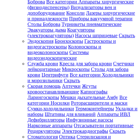
Боброва
Все категории
Аппараты хирургические
(физиодиспенсеры)
Визуализаторы вен и
допоборудование
Консоли
Лазеры хирургические
и принадлежности
Приборы вакуумной терапии
Столы Боброва
Турникеты пневматические
Эвакуаторы дыма
Коагуляторы
(электрокоагуляторы)
Насосы шприцевые
Скрыть
Эндоскопия
Бронхоскопы
Гастроскопы и
видеогастроскопы
Колоноскопы и
видеоколоноскопы
Системы
видеоэндоскопические
Служба крови
Кресла для забора крови
Счетчики
лейкоцитарные
Микроскопы
Столы для забора
крови
Центрифуги
Все категории
Холодильники
и морозильники
Скрыть
Скорая помощь
Аптечки
Жгуты
кровоостанавливающие
Капнографы
Ларингоскопы
Мешки дыхательные Амбу
Все
категории
Носилки
Роторасширители и маски
Сумки-холодильники
Термоконтейнеры
Укладки и
наборы
Штативы для вливаний
Аппараты ИВЛ
Дефибрилляторы
Инфузионные насосы
Наркозные аппараты
Отсасыватели портативные
Рециркуляторы
Электрокардиографы
Скрыть
Стоматология
Оптика
Стерилизация и