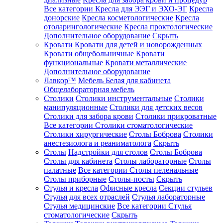
Все категории
Кресла для ЭЭГ и ЭХО-ЭГ
Кресла
донорские
Кресла косметологические
Кресла
отоларингологические
Кресла проктологические
Дополнительное оборудование
Скрыть
Кровати
Кровати для детей и новорожденных
Кровати общебольничные
Кровати
функциональные
Кровати металлические
Дополнительное оборудование
Лавкор™
Мебель Белая для кабинета
Общелабораторная мебель
Столики
Столики инструментальные
Столики
манипуляционные
Столики для детских весов
Столики для забора крови
Столики прикроватные
Все категории
Столики стоматологические
Столики хирургические
Столы Боброва
Столики
анестезиолога и реаниматолога
Скрыть
Столы
Надстройки для столов
Столы Боброва
Столы для кабинета
Столы лабораторные
Столы
палатные
Все категории
Столы пеленальные
Столы приборные
Столы-посты
Скрыть
Стулья и кресла
Офисные кресла
Секции стульев
Стулья для всех отраслей
Стулья лабораторные
Стулья медицинские
Все категории
Стулья
стоматологические
Скрыть