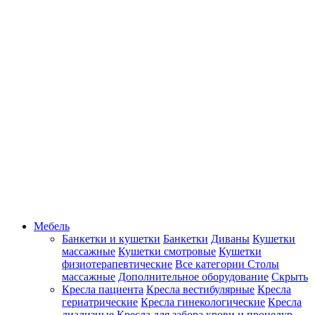
Мебель
Банкетки и кушетки
Банкетки
Диваны
Кушетки
массажные
Кушетки смотровые
Кушетки
физиотерапевтические
Все категории
Столы
массажные
Дополнительное оборудование
Скрыть
Кресла пациента
Кресла вестибулярные
Кресла
гериатрические
Кресла гинекологические
Кресла
диализные
Кресла для забора крови и процедур