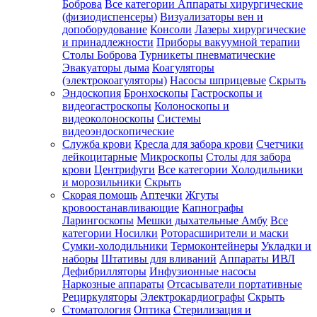
Боброва
Все категории
Аппараты хирургические
(физиодиспенсеры)
Визуализаторы вен и
допоборудование
Консоли
Лазеры хирургические
и принадлежности
Приборы вакуумной терапии
Столы Боброва
Турникеты пневматические
Эвакуаторы дыма
Коагуляторы
(электрокоагуляторы)
Насосы шприцевые
Скрыть
Эндоскопия
Бронхоскопы
Гастроскопы и
видеогастроскопы
Колоноскопы и
видеоколоноскопы
Системы
видеоэндоскопические
Служба крови
Кресла для забора крови
Счетчики
лейкоцитарные
Микроскопы
Столы для забора
крови
Центрифуги
Все категории
Холодильники
и морозильники
Скрыть
Скорая помощь
Аптечки
Жгуты
кровоостанавливающие
Капнографы
Ларингоскопы
Мешки дыхательные Амбу
Все
категории
Носилки
Роторасширители и маски
Сумки-холодильники
Термоконтейнеры
Укладки и
наборы
Штативы для вливаний
Аппараты ИВЛ
Дефибрилляторы
Инфузионные насосы
Наркозные аппараты
Отсасыватели портативные
Рециркуляторы
Электрокардиографы
Скрыть
Стоматология
Оптика
Стерилизация и