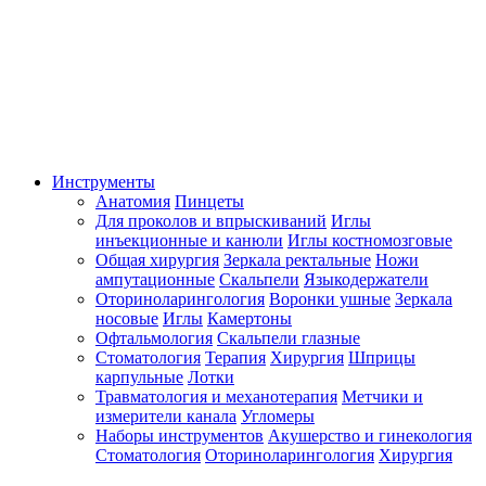
Инструменты
Анатомия
Пинцеты
Для проколов и впрыскиваний
Иглы
инъекционные и канюли
Иглы костномозговые
Общая хирургия
Зеркала ректальные
Ножи
ампутационные
Скальпели
Языкодержатели
Оториноларингология
Воронки ушные
Зеркала
носовые
Иглы
Камертоны
Офтальмология
Скальпели глазные
Стоматология
Терапия
Хирургия
Шприцы
карпульные
Лотки
Травматология и механотерапия
Метчики и
измерители канала
Угломеры
Наборы инструментов
Акушерство и гинекология
Стоматология
Оториноларингология
Хирургия