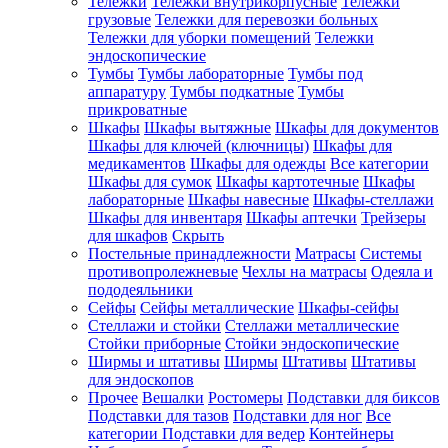
Тележки
Тележки внутрикорпусные
Тележки
грузовые
Тележки для перевозки больных
Тележки для уборки помещений
Тележки
эндоскопические
Тумбы
Тумбы лабораторные
Тумбы под
аппаратуру
Тумбы подкатные
Тумбы
прикроватные
Шкафы
Шкафы вытяжные
Шкафы для документов
Шкафы для ключей (ключницы)
Шкафы для
медикаментов
Шкафы для одежды
Все категории
Шкафы для сумок
Шкафы картотечные
Шкафы
лабораторные
Шкафы навесные
Шкафы-стеллажи
Шкафы для инвентаря
Шкафы аптечки
Трейзеры
для шкафов
Скрыть
Постельные принадлежности
Матрасы
Системы
противопролежневые
Чехлы на матрасы
Одеяла и
пододеяльники
Сейфы
Сейфы металлические
Шкафы-сейфы
Стеллажи и стойки
Стеллажи металлические
Стойки приборные
Стойки эндоскопические
Ширмы и штативы
Ширмы
Штативы
Штативы
для эндоскопов
Прочее
Вешалки
Ростомеры
Подставки для биксов
Подставки для тазов
Подставки для ног
Все
категории
Подставки для ведер
Контейнеры