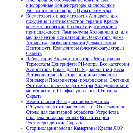
кислородные
Концентраторы кислородные
Увлажнители кислорода
Пульсоксиметры
Косметология и дерматология
Аппараты для
Зарегистрироваться
похудения и антивозрастной терапии
Кресла
косметологические
Лазеры хирургические и
принадлежности
Лампы-лупы
Холодильники для
медикаментов
Все категории
Эвакуаторы дыма
Аппараты для физиотерапии
Дерматоскопы
Зачем
Центрифуги
Коагуляторы (электрокоагуляторы)
регистрироваться?
Скрыть
Лаборатория
Аквадистилляторы
Микроскопы
Все
Термостаты
Центрифуги
PH-метры
Все категории
покупки
в
Аспираторы
Боксы для ПЦР-диагностики
Весы
одном
Встряхиватели
Дозаторы и принадлежности
месте
Иономеры
Поляриметры (полярископы)
Счётчики
Личный
Фотометры и спектрофотометры
Холодильники и
менеджер
морозильники
Шкафы сушильные
Штативы
Отслеживание
Скрыть
статуса
Неонатология
Весы для новорожденных
заказа
Облучатели фототерапевтические
Отсасыватели
Столы для санитарной обработки
Устройства
обогрева новорожденных
Все категории
Ростомеры детские
Скрыть
Оториноларингология
Камертоны
Кресла ЛОР