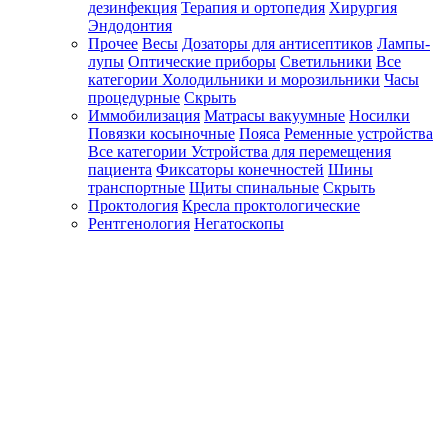
дезинфекция
Терапия и ортопедия
Хирургия
Эндодонтия
Прочее
Весы
Дозаторы для антисептиков
Лампы-
лупы
Оптические приборы
Светильники
Все
категории
Холодильники и морозильники
Часы
процедурные
Скрыть
Иммобилизация
Матрасы вакуумные
Носилки
Повязки косыночные
Пояса
Ременные устройства
Все категории
Устройства для перемещения
пациента
Фиксаторы конечностей
Шины
транспортные
Щиты спинальные
Скрыть
Проктология
Кресла проктологические
Рентгенология
Негатоскопы