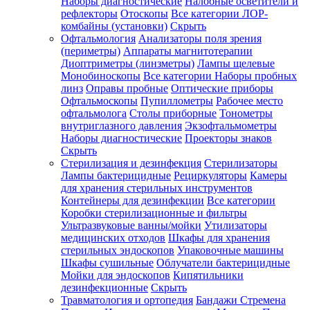
Наборы диагностические
Налобные осветители и
рефлекторы
Отоскопы
Все категории
ЛОР-
комбайны (установки)
Скрыть
Офтальмология
Анализаторы поля зрения
(периметры)
Аппараты магнитотерапии
Диоптриметры (линзметры)
Лампы щелевые
Монобиноскопы
Все категории
Наборы пробных
линз
Оправы пробные
Оптические приборы
Офтальмоскопы
Пупиллометры
Рабочее место
офтальмолога
Столы приборные
Тонометры
внутриглазного давления
Экзофтальмометры
Наборы диагностические
Проекторы знаков
Скрыть
Стерилизация и дезинфекция
Стерилизаторы
Лампы бактерицидные
Рециркуляторы
Камеры
для хранения стерильных инструментов
Контейнеры для дезинфекции
Все категории
Коробки стерилизационные и фильтры
Ультразвуковые ванны/мойки
Утилизаторы
медицинских отходов
Шкафы для хранения
стерильных эндоскопов
Упаковочные машины
Шкафы сушильные
Облучатели бактерицидные
Мойки для эндоскопов
Кипятильники
дезинфекционные
Скрыть
Травматология и ортопедия
Бандажи Стремена