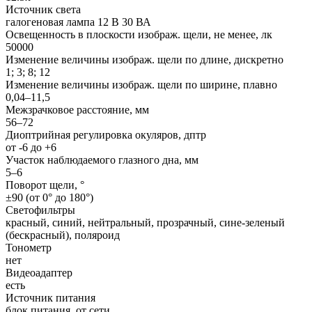
Источник света
галогеновая лампа 12 В 30 ВА
Освещенность в плоскости изображ. щели, не менее, лк
50000
Изменение величины изображ. щели по длине, дискретно
1; 3; 8; 12
Изменение величины изображ. щели по ширине, плавно
0,04–11,5
Межзрачковое расстояние, мм
56–72
Диоптрийная регулировка окуляров, дптр
от -6 до +6
Участок наблюдаемого глазного дна, мм
5–6
Поворот щели, °
±90 (от 0° до 180°)
Светофильтры
красный, синий, нейтральный, прозрачный, сине-зеленый
(бескрасный), поляроид
Тонометр
нет
Видеоадаптер
есть
Источник питания
блок питания, от сети