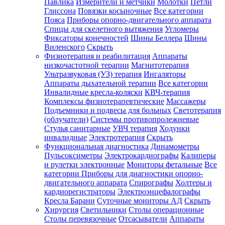
Павлика
Измерители и метчики
Молотки
Петли
Глиссона
Повязки косыночные
Все категории
Пояса
Приборы опорно-двигательного аппарата
Спицы для скелетного вытяжения
Угломеры
Фиксаторы конечностей
Шины Беллера
Шины
Виленского
Скрыть
Физиотерапия и реабилитация
Аппараты
низкочастотной терапии
Магнитотерапия
Ультразвуковая (УЗ) терапия
Ингаляторы
Аппараты дыхательной терапии
Все категории
Инвалидные кресла-коляски
КВЧ-терапия
Комплексы физиотерапевтические
Массажеры
Подъемники и подвесы для больных
Светотерапия
(облучатели)
Системы противопролежневые
Стулья санитарные
УВЧ терапия
Ходунки
инвалидные
Электротерапия
Скрыть
Функциональная диагностика
Динамометры
Пульсоксиметры
Электрокардиографы
Калиперы
и рулетки электронные
Мониторы фетальные
Все
категории
Приборы для диагностики опорно-
двигательного аппарата
Спирографы
Холтеры и
кардиорегистраторы
Электроэнцефалографы
Кресла Барани
Суточные мониторы АД
Скрыть
Хирургия
Светильники
Столы операционные
Столы перевязочные
Отсасыватели
Аппараты