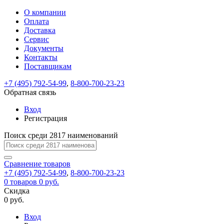
О компании
Восстановление
Обратная
Вход
Регистрация
Оплата
пароля
связь
На
Доставка
вашу
Сервис
почту
Только
Только
Документы
test@example.com
для
для
Ваше
Введите
Заполните
отправлена
ИП
ИП
Контакты
новый
Пароль
На
сообщение
форму.
ссылка.
и
и
пароль
Поставщикам
успешно
вашу
успешно
юр.
юр.
Перейдите
отправлено.
лиц
лиц
восстановлен
почту
Мы
+7 (495) 792-54-99
,
8-800-700-23-23
по
test@test.ru
ней
отправим
Обратная связь
для
отправлена
вам
завершения
ссылка.
Вход
регистрации.
ссылку
Регистрация
Войти
на
указанный
Перейдите
Сообщение
Поиск среди 2817 наименований
Ок
электронный
по
адрес,
ней
перейдя
Сравнение
для
товаров
по
+7 (495) 792-54-99
,
8-800-700-23-23
смены
Запомнить
Забыли
0
товаров
которой
0 руб.
пароля.
меня
пароль?
Сменить
Скидка
вы
0 руб.
сможете
пароль
Я принимаю условия
Войти
задать
пользовательского
Вход
новый
соглашения
и