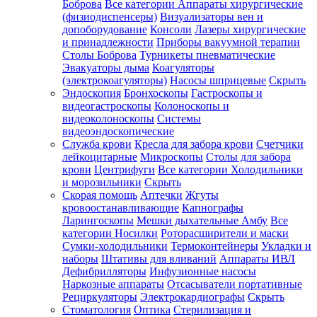
Боброва
Все категории
Аппараты хирургические
(физиодиспенсеры)
Визуализаторы вен и
допоборудование
Консоли
Лазеры хирургические
и принадлежности
Приборы вакуумной терапии
Столы Боброва
Турникеты пневматические
Эвакуаторы дыма
Коагуляторы
(электрокоагуляторы)
Насосы шприцевые
Скрыть
Эндоскопия
Бронхоскопы
Гастроскопы и
видеогастроскопы
Колоноскопы и
видеоколоноскопы
Системы
видеоэндоскопические
Служба крови
Кресла для забора крови
Счетчики
лейкоцитарные
Микроскопы
Столы для забора
крови
Центрифуги
Все категории
Холодильники
и морозильники
Скрыть
Скорая помощь
Аптечки
Жгуты
кровоостанавливающие
Капнографы
Ларингоскопы
Мешки дыхательные Амбу
Все
категории
Носилки
Роторасширители и маски
Сумки-холодильники
Термоконтейнеры
Укладки и
наборы
Штативы для вливаний
Аппараты ИВЛ
Дефибрилляторы
Инфузионные насосы
Наркозные аппараты
Отсасыватели портативные
Рециркуляторы
Электрокардиографы
Скрыть
Стоматология
Оптика
Стерилизация и