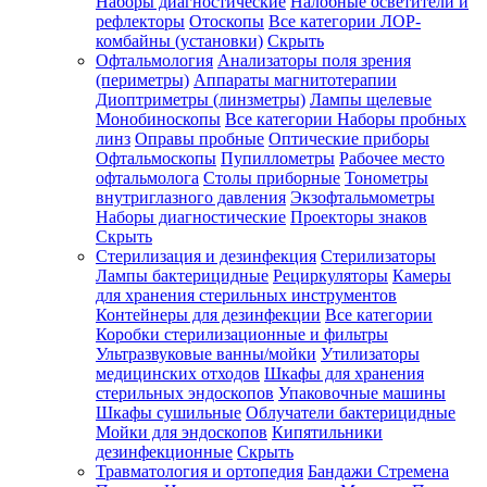
Наборы диагностические
Налобные осветители и
рефлекторы
Отоскопы
Все категории
ЛОР-
комбайны (установки)
Скрыть
Офтальмология
Анализаторы поля зрения
(периметры)
Аппараты магнитотерапии
Диоптриметры (линзметры)
Лампы щелевые
Монобиноскопы
Все категории
Наборы пробных
линз
Оправы пробные
Оптические приборы
Офтальмоскопы
Пупиллометры
Рабочее место
офтальмолога
Столы приборные
Тонометры
внутриглазного давления
Экзофтальмометры
Наборы диагностические
Проекторы знаков
Скрыть
Стерилизация и дезинфекция
Стерилизаторы
Лампы бактерицидные
Рециркуляторы
Камеры
для хранения стерильных инструментов
Контейнеры для дезинфекции
Все категории
Коробки стерилизационные и фильтры
Ультразвуковые ванны/мойки
Утилизаторы
медицинских отходов
Шкафы для хранения
стерильных эндоскопов
Упаковочные машины
Шкафы сушильные
Облучатели бактерицидные
Мойки для эндоскопов
Кипятильники
дезинфекционные
Скрыть
Травматология и ортопедия
Бандажи Стремена