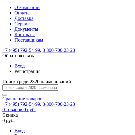
О компании
Восстановление
Обратная
Вход
Регистрация
Оплата
пароля
связь
На
Доставка
вашу
Сервис
почту
Только
Только
Документы
test@example.com
для
для
Ваше
Введите
Заполните
отправлена
ИП
ИП
Контакты
новый
Пароль
На
сообщение
форму.
ссылка.
и
и
пароль
Поставщикам
успешно
вашу
успешно
юр.
юр.
Перейдите
отправлено.
лиц
лиц
восстановлен
почту
Мы
+7 (495) 792-54-99
,
8-800-700-23-23
по
test@test.ru
ней
отправим
Обратная связь
для
отправлена
вам
завершения
ссылка.
Вход
регистрации.
ссылку
Регистрация
Войти
на
указанный
Перейдите
Сообщение
Поиск среди 2820 наименований
Ок
электронный
по
адрес,
ней
перейдя
Сравнение
для
товаров
по
+7 (495) 792-54-99
,
8-800-700-23-23
смены
Запомнить
Забыли
0
товаров
которой
0 руб.
пароля.
меня
пароль?
Сменить
Скидка
вы
0 руб.
сможете
пароль
Я принимаю условия
Войти
задать
пользовательского
Вход
новый
соглашения
и