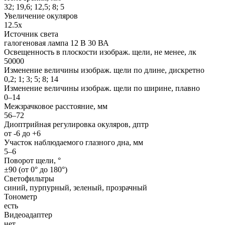
32; 19,6; 12,5; 8; 5
Увеличение окуляров
12.5x
Источник света
галогеновая лампа 12 В 30 ВА
Освещенность в плоскости изображ. щели, не менее, лк
50000
Изменение величины изображ. щели по длине, дискретно
0,2; 1; 3; 5; 8; 14
Изменение величины изображ. щели по ширине, плавно
0–14
Межзрачковое расстояние, мм
56–72
Диоптрийная регулировка окуляров, дптр
от -6 до +6
Участок наблюдаемого глазного дна, мм
5–6
Поворот щели, °
±90 (от 0° до 180°)
Светофильтры
синий, пурпурный, зеленый, прозрачный
Тонометр
есть
Видеоадаптер
нет