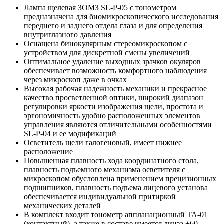
Лампа щелевая ЗОМЗ SL-P-05 с тонометром
предназначена для биомикроскопического исследования
переднего и заднего отдела глаза и для определения
внутриглазного давления
Оснащена бинокулярным стереомикроскопом с
устройством для дискретной смены увеличений
Оптимальное удаление выходных зрачков окуляров
обеспечивает возможность комфортного наблюдения
через микроскоп даже в очках
Высокая рабочая надежность механики и прекрасное
качество просветленной оптики, широкий диапазон
регулировки яркости изображения щели, простота и
эргономичность удобно расположенных элементов
управления являются отличительными особенностями
SL-P-04 и ее модификаций
Осветитель щели галогеновый, имеет нижнее
расположение
Повышенная плавность хода координатного стола,
плавность подъемного механизма осветителя с
микроскопом обусловлена применением прецизионных
подшипников, плавность подъема лицевого установа
обеспечивается индивидуальной притиркой
механических деталей
В комплект входит тонометр аппланационный ТА-01
(контактный), а также в составе имеется линза +60