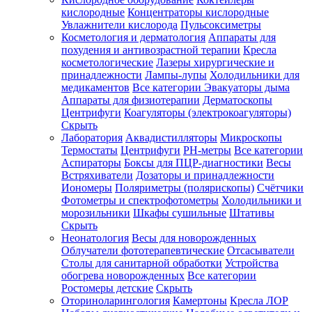
кислородные
Концентраторы кислородные
Увлажнители кислорода
Пульсоксиметры
Косметология и дерматология
Аппараты для
Зарегистрироваться
похудения и антивозрастной терапии
Кресла
косметологические
Лазеры хирургические и
принадлежности
Лампы-лупы
Холодильники для
медикаментов
Все категории
Эвакуаторы дыма
Аппараты для физиотерапии
Дерматоскопы
Зачем
Центрифуги
Коагуляторы (электрокоагуляторы)
регистрироваться?
Скрыть
Лаборатория
Аквадистилляторы
Микроскопы
Все
Термостаты
Центрифуги
PH-метры
Все категории
покупки
в
Аспираторы
Боксы для ПЦР-диагностики
Весы
одном
Встряхиватели
Дозаторы и принадлежности
месте
Иономеры
Поляриметры (полярископы)
Счётчики
Личный
Фотометры и спектрофотометры
Холодильники и
менеджер
морозильники
Шкафы сушильные
Штативы
Отслеживание
Скрыть
статуса
Неонатология
Весы для новорожденных
заказа
Облучатели фототерапевтические
Отсасыватели
Столы для санитарной обработки
Устройства
обогрева новорожденных
Все категории
Ростомеры детские
Скрыть
Оториноларингология
Камертоны
Кресла ЛОР