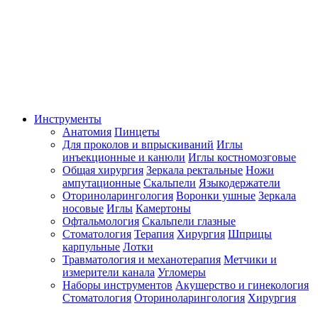
Инструменты
Анатомия
Пинцеты
Для проколов и впрыскиваний
Иглы
инъекционные и канюли
Иглы костномозговые
Общая хирургия
Зеркала ректальные
Ножи
ампутационные
Скальпели
Языкодержатели
Оториноларингология
Воронки ушные
Зеркала
носовые
Иглы
Камертоны
Офтальмология
Скальпели глазные
Стоматология
Терапия
Хирургия
Шприцы
карпульные
Лотки
Травматология и механотерапия
Метчики и
измерители канала
Угломеры
Наборы инструментов
Акушерство и гинекология
Стоматология
Оториноларингология
Хирургия