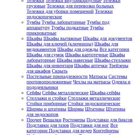
Тележки
Тележки внутрикорпусные
Тележки
грузовые
Тележки для перевозки больных
Тележки для уборки помещений
Тележки
эндоскопические
Тумбы
Тумбы лабораторные
Тумбы под
аппаратуру
Тумбы подкатные
Тумбы
прикроватные
Шкафы
Шкафы вытяжные
Шкафы для документов
Шкафы для ключей (ключницы)
Шкафы для
медикаментов
Шкафы для одежды
Все категории
Шкафы для сумок
Шкафы картотечные
Шкафы
лабораторные
Шкафы навесные
Шкафы-стеллажи
Шкафы для инвентаря
Шкафы аптечки
Трейзеры
для шкафов
Скрыть
Постельные принадлежности
Матрасы
Системы
противопролежневые
Чехлы на матрасы
Одеяла и
пододеяльники
Сейфы
Сейфы металлические
Шкафы-сейфы
Стеллажи и стойки
Стеллажи металлические
Стойки приборные
Стойки эндоскопические
Ширмы и штативы
Ширмы
Штативы
Штативы
для эндоскопов
Прочее
Вешалки
Ростомеры
Подставки для биксов
Подставки для тазов
Подставки для ног
Все
категории
Подставки для ведер
Контейнеры