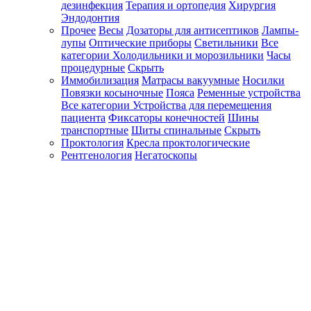
дезинфекция
Терапия и ортопедия
Хирургия
Эндодонтия
Прочее
Весы
Дозаторы для антисептиков
Лампы-
лупы
Оптические приборы
Светильники
Все
категории
Холодильники и морозильники
Часы
процедурные
Скрыть
Иммобилизация
Матрасы вакуумные
Носилки
Повязки косыночные
Пояса
Ременные устройства
Все категории
Устройства для перемещения
пациента
Фиксаторы конечностей
Шины
транспортные
Щиты спинальные
Скрыть
Проктология
Кресла проктологические
Рентгенология
Негатоскопы