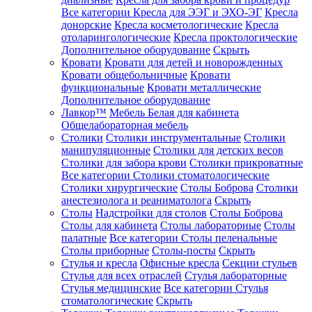
Все категории
Кресла для ЭЭГ и ЭХО-ЭГ
Кресла
донорские
Кресла косметологические
Кресла
отоларингологические
Кресла проктологические
Дополнительное оборудование
Скрыть
Кровати
Кровати для детей и новорожденных
Кровати общебольничные
Кровати
функциональные
Кровати металлические
Дополнительное оборудование
Лавкор™
Мебель Белая для кабинета
Общелабораторная мебель
Столики
Столики инструментальные
Столики
манипуляционные
Столики для детских весов
Столики для забора крови
Столики прикроватные
Все категории
Столики стоматологические
Столики хирургические
Столы Боброва
Столики
анестезиолога и реаниматолога
Скрыть
Столы
Надстройки для столов
Столы Боброва
Столы для кабинета
Столы лабораторные
Столы
палатные
Все категории
Столы пеленальные
Столы приборные
Столы-посты
Скрыть
Стулья и кресла
Офисные кресла
Секции стульев
Стулья для всех отраслей
Стулья лабораторные
Стулья медицинские
Все категории
Стулья
стоматологические
Скрыть