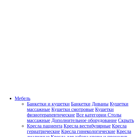
Мебель
Банкетки и кушетки
Банкетки
Диваны
Кушетки
массажные
Кушетки смотровые
Кушетки
физиотерапевтические
Все категории
Столы
массажные
Дополнительное оборудование
Скрыть
Кресла пациента
Кресла вестибулярные
Кресла
гериатрические
Кресла гинекологические
Кресла
диализные
Кресла для забора крови и процедур