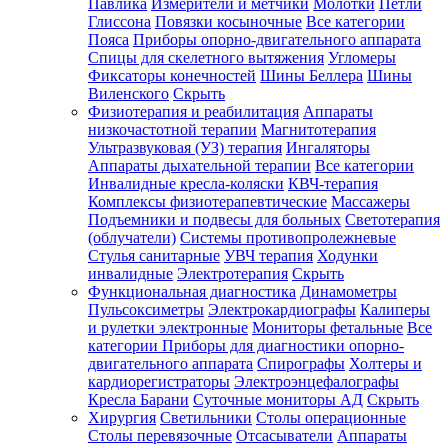
Павлика
Измерители и метчики
Молотки
Петли
Глиссона
Повязки косыночные
Все категории
Пояса
Приборы опорно-двигательного аппарата
Спицы для скелетного вытяжения
Угломеры
Фиксаторы конечностей
Шины Беллера
Шины
Виленского
Скрыть
Физиотерапия и реабилитация
Аппараты
низкочастотной терапии
Магнитотерапия
Ультразвуковая (УЗ) терапия
Ингаляторы
Аппараты дыхательной терапии
Все категории
Инвалидные кресла-коляски
КВЧ-терапия
Комплексы физиотерапевтические
Массажеры
Подъемники и подвесы для больных
Светотерапия
(облучатели)
Системы противопролежневые
Стулья санитарные
УВЧ терапия
Ходунки
инвалидные
Электротерапия
Скрыть
Функциональная диагностика
Динамометры
Пульсоксиметры
Электрокардиографы
Калиперы
и рулетки электронные
Мониторы фетальные
Все
категории
Приборы для диагностики опорно-
двигательного аппарата
Спирографы
Холтеры и
кардиорегистраторы
Электроэнцефалографы
Кресла Барани
Суточные мониторы АД
Скрыть
Хирургия
Светильники
Столы операционные
Столы перевязочные
Отсасыватели
Аппараты