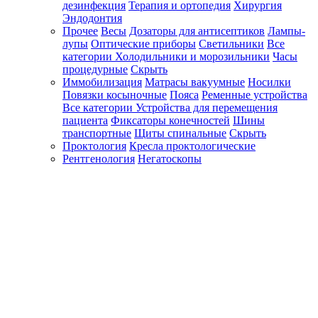
дезинфекция
Терапия и ортопедия
Хирургия
Эндодонтия
Прочее
Весы
Дозаторы для антисептиков
Лампы-
лупы
Оптические приборы
Светильники
Все
категории
Холодильники и морозильники
Часы
процедурные
Скрыть
Иммобилизация
Матрасы вакуумные
Носилки
Повязки косыночные
Пояса
Ременные устройства
Все категории
Устройства для перемещения
пациента
Фиксаторы конечностей
Шины
транспортные
Щиты спинальные
Скрыть
Проктология
Кресла проктологические
Рентгенология
Негатоскопы