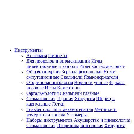
Инструменты
Анатомия
Пинцеты
Для проколов и впрыскиваний
Иглы
инъекционные и канюли
Иглы костномозговые
Общая хирургия
Зеркала ректальные
Ножи
ампутационные
Скальпели
Языкодержатели
Оториноларингология
Воронки ушные
Зеркала
носовые
Иглы
Камертоны
Офтальмология
Скальпели глазные
Стоматология
Терапия
Хирургия
Шприцы
карпульные
Лотки
Травматология и механотерапия
Метчики и
измерители канала
Угломеры
Наборы инструментов
Акушерство и гинекология
Стоматология
Оториноларингология
Хирургия