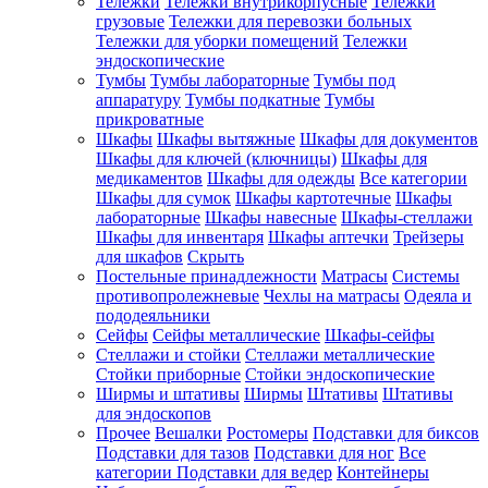
Тележки
Тележки внутрикорпусные
Тележки
грузовые
Тележки для перевозки больных
Тележки для уборки помещений
Тележки
эндоскопические
Тумбы
Тумбы лабораторные
Тумбы под
аппаратуру
Тумбы подкатные
Тумбы
прикроватные
Шкафы
Шкафы вытяжные
Шкафы для документов
Шкафы для ключей (ключницы)
Шкафы для
медикаментов
Шкафы для одежды
Все категории
Шкафы для сумок
Шкафы картотечные
Шкафы
лабораторные
Шкафы навесные
Шкафы-стеллажи
Шкафы для инвентаря
Шкафы аптечки
Трейзеры
для шкафов
Скрыть
Постельные принадлежности
Матрасы
Системы
противопролежневые
Чехлы на матрасы
Одеяла и
пододеяльники
Сейфы
Сейфы металлические
Шкафы-сейфы
Стеллажи и стойки
Стеллажи металлические
Стойки приборные
Стойки эндоскопические
Ширмы и штативы
Ширмы
Штативы
Штативы
для эндоскопов
Прочее
Вешалки
Ростомеры
Подставки для биксов
Подставки для тазов
Подставки для ног
Все
категории
Подставки для ведер
Контейнеры