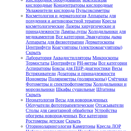
кислородные
Концентраторы кислородные
Увлажнители кислорода
Пульсоксиметры
Косметология и дерматология
Аппараты для
Зарегистрироваться
похудения и антивозрастной терапии
Кресла
косметологические
Лазеры хирургические и
принадлежности
Лампы-лупы
Холодильники для
медикаментов
Все категории
Эвакуаторы дыма
Аппараты для физиотерапии
Дерматоскопы
Зачем
Центрифуги
Коагуляторы (электрокоагуляторы)
регистрироваться?
Скрыть
Лаборатория
Аквадистилляторы
Микроскопы
Все
Термостаты
Центрифуги
PH-метры
Все категории
покупки
в
Аспираторы
Боксы для ПЦР-диагностики
Весы
одном
Встряхиватели
Дозаторы и принадлежности
месте
Иономеры
Поляриметры (полярископы)
Счётчики
Личный
Фотометры и спектрофотометры
Холодильники и
менеджер
морозильники
Шкафы сушильные
Штативы
Отслеживание
Скрыть
статуса
Неонатология
Весы для новорожденных
заказа
Облучатели фототерапевтические
Отсасыватели
Столы для санитарной обработки
Устройства
обогрева новорожденных
Все категории
Ростомеры детские
Скрыть
Оториноларингология
Камертоны
Кресла ЛОР