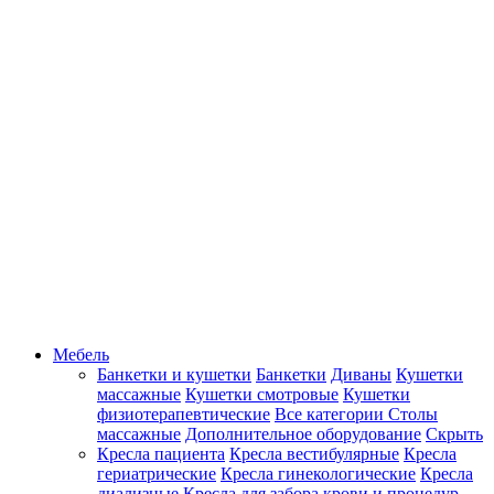
Мебель
Банкетки и кушетки
Банкетки
Диваны
Кушетки
массажные
Кушетки смотровые
Кушетки
физиотерапевтические
Все категории
Столы
массажные
Дополнительное оборудование
Скрыть
Кресла пациента
Кресла вестибулярные
Кресла
гериатрические
Кресла гинекологические
Кресла
диализные
Кресла для забора крови и процедур