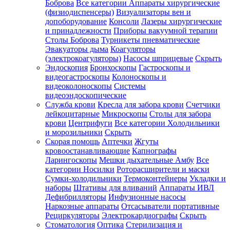
Боброва
Все категории
Аппараты хирургические
(физиодиспенсеры)
Визуализаторы вен и
допоборудование
Консоли
Лазеры хирургические
и принадлежности
Приборы вакуумной терапии
Столы Боброва
Турникеты пневматические
Эвакуаторы дыма
Коагуляторы
(электрокоагуляторы)
Насосы шприцевые
Скрыть
Эндоскопия
Бронхоскопы
Гастроскопы и
видеогастроскопы
Колоноскопы и
видеоколоноскопы
Системы
видеоэндоскопические
Служба крови
Кресла для забора крови
Счетчики
лейкоцитарные
Микроскопы
Столы для забора
крови
Центрифуги
Все категории
Холодильники
и морозильники
Скрыть
Скорая помощь
Аптечки
Жгуты
кровоостанавливающие
Капнографы
Ларингоскопы
Мешки дыхательные Амбу
Все
категории
Носилки
Роторасширители и маски
Сумки-холодильники
Термоконтейнеры
Укладки и
наборы
Штативы для вливаний
Аппараты ИВЛ
Дефибрилляторы
Инфузионные насосы
Наркозные аппараты
Отсасыватели портативные
Рециркуляторы
Электрокардиографы
Скрыть
Стоматология
Оптика
Стерилизация и