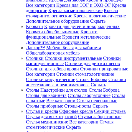
Все категории
Кресла для ЭЭГ и ЭХО-ЭГ
Кресла
донорские
Кресла косметологические
Кресла
отоларингологические
Кресла проктологические
Дополнительное оборудование
Скрыть
Кровати
Кровати для детей и новорожденных
Кровати общебольничные
Кровати
функциональные
Кровати металлические
Дополнительное оборудование
Лавкор™
Мебель Белая для кабинета
Общелабораторная мебель
Столики
Столики инструментальные
Столики
манипуляционные
Столики для детских весов
Столики для забора крови
Столики прикроватные
Все категории
Столики стоматологические
Столики хирургические
Столы Боброва
Столики
анестезиолога и реаниматолога
Скрыть
Столы
Надстройки для столов
Столы Боброва
Столы для кабинета
Столы лабораторные
Столы
палатные
Все категории
Столы пеленальные
Столы приборные
Столы-посты
Скрыть
Стулья и кресла
Офисные кресла
Секции стульев
Стулья для всех отраслей
Стулья лабораторные
Стулья медицинские
Все категории
Стулья
стоматологические
Скрыть