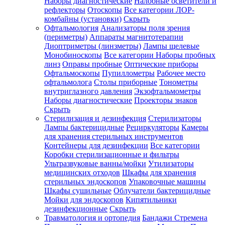
Наборы диагностические
Налобные осветители и
рефлекторы
Отоскопы
Все категории
ЛОР-
комбайны (установки)
Скрыть
Офтальмология
Анализаторы поля зрения
(периметры)
Аппараты магнитотерапии
Диоптриметры (линзметры)
Лампы щелевые
Монобиноскопы
Все категории
Наборы пробных
линз
Оправы пробные
Оптические приборы
Офтальмоскопы
Пупиллометры
Рабочее место
офтальмолога
Столы приборные
Тонометры
внутриглазного давления
Экзофтальмометры
Наборы диагностические
Проекторы знаков
Скрыть
Стерилизация и дезинфекция
Стерилизаторы
Лампы бактерицидные
Рециркуляторы
Камеры
для хранения стерильных инструментов
Контейнеры для дезинфекции
Все категории
Коробки стерилизационные и фильтры
Ультразвуковые ванны/мойки
Утилизаторы
медицинских отходов
Шкафы для хранения
стерильных эндоскопов
Упаковочные машины
Шкафы сушильные
Облучатели бактерицидные
Мойки для эндоскопов
Кипятильники
дезинфекционные
Скрыть
Травматология и ортопедия
Бандажи Стремена