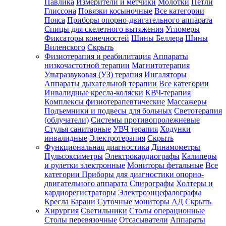
Павлика
Измерители и метчики
Молотки
Петли
Глиссона
Повязки косыночные
Все категории
Пояса
Приборы опорно-двигательного аппарата
Спицы для скелетного вытяжения
Угломеры
Фиксаторы конечностей
Шины Беллера
Шины
Виленского
Скрыть
Физиотерапия и реабилитация
Аппараты
низкочастотной терапии
Магнитотерапия
Ультразвуковая (УЗ) терапия
Ингаляторы
Аппараты дыхательной терапии
Все категории
Инвалидные кресла-коляски
КВЧ-терапия
Комплексы физиотерапевтические
Массажеры
Подъемники и подвесы для больных
Светотерапия
(облучатели)
Системы противопролежневые
Стулья санитарные
УВЧ терапия
Ходунки
инвалидные
Электротерапия
Скрыть
Функциональная диагностика
Динамометры
Пульсоксиметры
Электрокардиографы
Калиперы
и рулетки электронные
Мониторы фетальные
Все
категории
Приборы для диагностики опорно-
двигательного аппарата
Спирографы
Холтеры и
кардиорегистраторы
Электроэнцефалографы
Кресла Барани
Суточные мониторы АД
Скрыть
Хирургия
Светильники
Столы операционные
Столы перевязочные
Отсасыватели
Аппараты