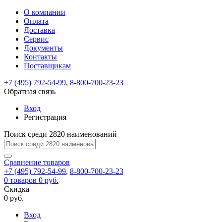
О компании
Восстановление
Обратная
Вход
Регистрация
Оплата
пароля
связь
На
Доставка
вашу
Сервис
почту
Только
Только
Документы
test@example.com
для
для
Ваше
Введите
Заполните
отправлена
ИП
ИП
Контакты
новый
Пароль
На
сообщение
форму.
ссылка.
и
и
пароль
Поставщикам
успешно
вашу
успешно
юр.
юр.
Перейдите
отправлено.
лиц
лиц
восстановлен
почту
Мы
+7 (495) 792-54-99
,
8-800-700-23-23
по
test@test.ru
ней
отправим
Обратная связь
для
отправлена
вам
завершения
ссылка.
Вход
регистрации.
ссылку
Регистрация
Войти
на
указанный
Перейдите
Сообщение
Поиск среди 2820 наименований
Ок
электронный
по
адрес,
ней
перейдя
Сравнение
для
товаров
по
+7 (495) 792-54-99
,
8-800-700-23-23
смены
Запомнить
Забыли
0
товаров
которой
0 руб.
пароля.
меня
пароль?
Сменить
Скидка
вы
0 руб.
сможете
пароль
Я принимаю условия
Войти
задать
пользовательского
Вход
новый
соглашения
и