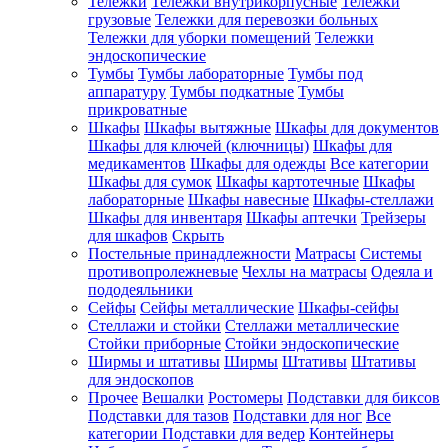
Тележки
Тележки внутрикорпусные
Тележки
грузовые
Тележки для перевозки больных
Тележки для уборки помещений
Тележки
эндоскопические
Тумбы
Тумбы лабораторные
Тумбы под
аппаратуру
Тумбы подкатные
Тумбы
прикроватные
Шкафы
Шкафы вытяжные
Шкафы для документов
Шкафы для ключей (ключницы)
Шкафы для
медикаментов
Шкафы для одежды
Все категории
Шкафы для сумок
Шкафы картотечные
Шкафы
лабораторные
Шкафы навесные
Шкафы-стеллажи
Шкафы для инвентаря
Шкафы аптечки
Трейзеры
для шкафов
Скрыть
Постельные принадлежности
Матрасы
Системы
противопролежневые
Чехлы на матрасы
Одеяла и
пододеяльники
Сейфы
Сейфы металлические
Шкафы-сейфы
Стеллажи и стойки
Стеллажи металлические
Стойки приборные
Стойки эндоскопические
Ширмы и штативы
Ширмы
Штативы
Штативы
для эндоскопов
Прочее
Вешалки
Ростомеры
Подставки для биксов
Подставки для тазов
Подставки для ног
Все
категории
Подставки для ведер
Контейнеры