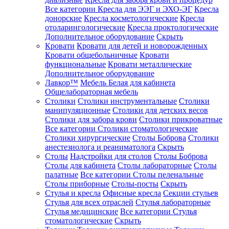
Все категории
Кресла для ЭЭГ и ЭХО-ЭГ
Кресла
донорские
Кресла косметологические
Кресла
отоларингологические
Кресла проктологические
Дополнительное оборудование
Скрыть
Кровати
Кровати для детей и новорожденных
Кровати общебольничные
Кровати
функциональные
Кровати металлические
Дополнительное оборудование
Лавкор™
Мебель Белая для кабинета
Общелабораторная мебель
Столики
Столики инструментальные
Столики
манипуляционные
Столики для детских весов
Столики для забора крови
Столики прикроватные
Все категории
Столики стоматологические
Столики хирургические
Столы Боброва
Столики
анестезиолога и реаниматолога
Скрыть
Столы
Надстройки для столов
Столы Боброва
Столы для кабинета
Столы лабораторные
Столы
палатные
Все категории
Столы пеленальные
Столы приборные
Столы-посты
Скрыть
Стулья и кресла
Офисные кресла
Секции стульев
Стулья для всех отраслей
Стулья лабораторные
Стулья медицинские
Все категории
Стулья
стоматологические
Скрыть