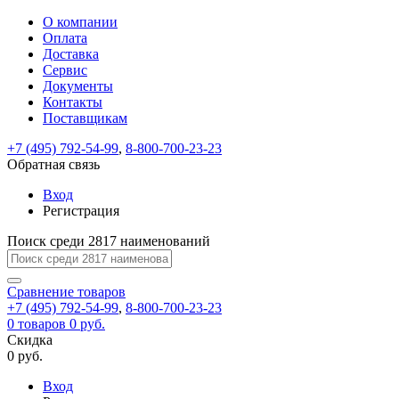
О компании
Восстановление
Обратная
Вход
Регистрация
Оплата
пароля
связь
На
Доставка
вашу
Сервис
почту
Только
Только
Документы
test@example.com
для
для
Ваше
Введите
Заполните
отправлена
ИП
ИП
Контакты
новый
Пароль
На
сообщение
форму.
ссылка.
и
и
пароль
Поставщикам
успешно
вашу
успешно
юр.
юр.
Перейдите
отправлено.
лиц
лиц
восстановлен
почту
Мы
+7 (495) 792-54-99
,
8-800-700-23-23
по
test@test.ru
ней
отправим
Обратная связь
для
отправлена
вам
завершения
ссылка.
Вход
регистрации.
ссылку
Регистрация
Войти
на
указанный
Перейдите
Сообщение
Поиск среди 2817 наименований
Ок
электронный
по
адрес,
ней
перейдя
Сравнение
для
товаров
по
+7 (495) 792-54-99
,
8-800-700-23-23
смены
Запомнить
Забыли
0
товаров
которой
0 руб.
пароля.
меня
пароль?
Сменить
Скидка
вы
0 руб.
сможете
пароль
Я принимаю условия
Войти
задать
пользовательского
Вход
новый
соглашения
и