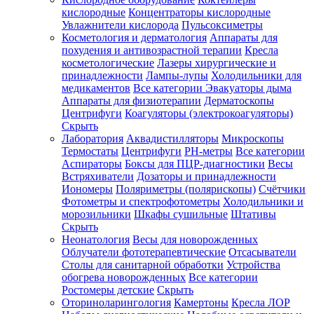
кислородные
Концентраторы кислородные
Увлажнители кислорода
Пульсоксиметры
Косметология и дерматология
Аппараты для
Зарегистрироваться
похудения и антивозрастной терапии
Кресла
косметологические
Лазеры хирургические и
принадлежности
Лампы-лупы
Холодильники для
медикаментов
Все категории
Эвакуаторы дыма
Аппараты для физиотерапии
Дерматоскопы
Зачем
Центрифуги
Коагуляторы (электрокоагуляторы)
регистрироваться?
Скрыть
Лаборатория
Аквадистилляторы
Микроскопы
Все
Термостаты
Центрифуги
PH-метры
Все категории
покупки
в
Аспираторы
Боксы для ПЦР-диагностики
Весы
одном
Встряхиватели
Дозаторы и принадлежности
месте
Иономеры
Поляриметры (полярископы)
Счётчики
Личный
Фотометры и спектрофотометры
Холодильники и
менеджер
морозильники
Шкафы сушильные
Штативы
Отслеживание
Скрыть
статуса
Неонатология
Весы для новорожденных
заказа
Облучатели фототерапевтические
Отсасыватели
Столы для санитарной обработки
Устройства
обогрева новорожденных
Все категории
Ростомеры детские
Скрыть
Оториноларингология
Камертоны
Кресла ЛОР