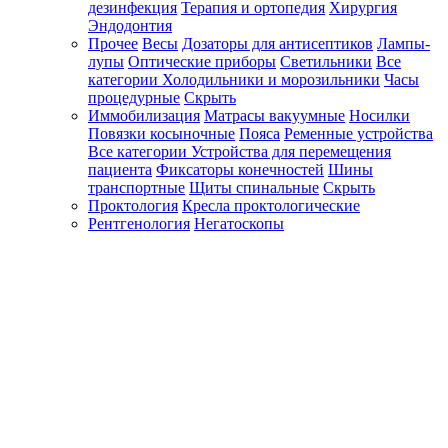
дезинфекция
Терапия и ортопедия
Хирургия
Эндодонтия
Прочее
Весы
Дозаторы для антисептиков
Лампы-
лупы
Оптические приборы
Светильники
Все
категории
Холодильники и морозильники
Часы
процедурные
Скрыть
Иммобилизация
Матрасы вакуумные
Носилки
Повязки косыночные
Пояса
Ременные устройства
Все категории
Устройства для перемещения
пациента
Фиксаторы конечностей
Шины
транспортные
Щиты спинальные
Скрыть
Проктология
Кресла проктологические
Рентгенология
Негатоскопы