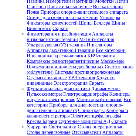
Павлика
Измерители и метчики
Молотки
Петли
Глиссона
Повязки косыночные
Все категории
Пояса
Приборы опорно-двигательного аппарата
Спицы для скелетного вытяжения
Угломеры
Фиксаторы конечностей
Шины Беллера
Шины
Виленского
Скрыть
Физиотерапия и реабилитация
Аппараты
низкочастотной терапии
Магнитотерапия
Ультразвуковая (УЗ) терапия
Ингаляторы
Аппараты дыхательной терапии
Все категории
Инвалидные кресла-коляски
КВЧ-терапия
Комплексы физиотерапевтические
Массажеры
Подъемники и подвесы для больных
Светотерапия
(облучатели)
Системы противопролежневые
Стулья санитарные
УВЧ терапия
Ходунки
инвалидные
Электротерапия
Скрыть
Функциональная диагностика
Динамометры
Пульсоксиметры
Электрокардиографы
Калиперы
и рулетки электронные
Мониторы фетальные
Все
категории
Приборы для диагностики опорно-
двигательного аппарата
Спирографы
Холтеры и
кардиорегистраторы
Электроэнцефалографы
Кресла Барани
Суточные мониторы АД
Скрыть
Хирургия
Светильники
Столы операционные
Столы перевязочные
Отсасыватели
Аппараты