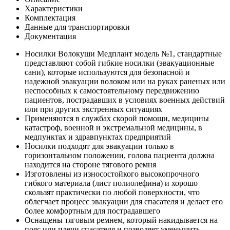
Характеристики
Комплектация
Данные для транспортировки
Документация
Носилки Волокуши Медплант модель №1, стандартные
представляют собой гибкие носилки (эвакуационные
сани), которые используются для безопасной и
надежной эвакуации волоком или на руках раненых или
неспособных к самостоятельному передвижению
пациентов, пострадавших в условиях военных действий
или при других экстренных ситуациях
Применяются в службах скорой помощи, медицины
катастроф, военной и экстремальной медицины, в
медпунктах и здравпунктах предприятий
Носилки подходят для эвакуации только в
горизонтальном положении, голова пациента должна
находится на стороне тягового ремня
Изготовлены из износостойкого высокопрочного
гибкого материала (лист полиолефина) и хорошо
скользят практически по любой поверхности, что
облегчает процесс эвакуации для спасателя и делает его
более комфортным для пострадавшего
Оснащены тяговым ремнем, который накидывается на
пояс или плечи спасателя и позволяет уменьшить