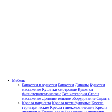
Мебель
Банкетки и кушетки
Банкетки
Диваны
Кушетки
массажные
Кушетки смотровые
Кушетки
физиотерапевтические
Все категории
Столы
массажные
Дополнительное оборудование
Скрыть
Кресла пациента
Кресла вестибулярные
Кресла
гериатрические
Кресла гинекологические
Кресла
диализные
Кресла для забора крови и процедур