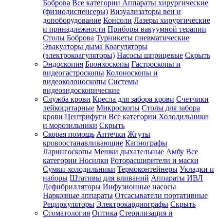
Боброва
Все категории
Аппараты хирургические
(физиодиспенсеры)
Визуализаторы вен и
допоборудование
Консоли
Лазеры хирургические
и принадлежности
Приборы вакуумной терапии
Столы Боброва
Турникеты пневматические
Эвакуаторы дыма
Коагуляторы
(электрокоагуляторы)
Насосы шприцевые
Скрыть
Эндоскопия
Бронхоскопы
Гастроскопы и
видеогастроскопы
Колоноскопы и
видеоколоноскопы
Системы
видеоэндоскопические
Служба крови
Кресла для забора крови
Счетчики
лейкоцитарные
Микроскопы
Столы для забора
крови
Центрифуги
Все категории
Холодильники
и морозильники
Скрыть
Скорая помощь
Аптечки
Жгуты
кровоостанавливающие
Капнографы
Ларингоскопы
Мешки дыхательные Амбу
Все
категории
Носилки
Роторасширители и маски
Сумки-холодильники
Термоконтейнеры
Укладки и
наборы
Штативы для вливаний
Аппараты ИВЛ
Дефибрилляторы
Инфузионные насосы
Наркозные аппараты
Отсасыватели портативные
Рециркуляторы
Электрокардиографы
Скрыть
Стоматология
Оптика
Стерилизация и