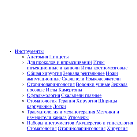
Инструменты
Анатомия
Пинцеты
Для проколов и впрыскиваний
Иглы
инъекционные и канюли
Иглы костномозговые
Общая хирургия
Зеркала ректальные
Ножи
ампутационные
Скальпели
Языкодержатели
Оториноларингология
Воронки ушные
Зеркала
носовые
Иглы
Камертоны
Офтальмология
Скальпели глазные
Стоматология
Терапия
Хирургия
Шприцы
карпульные
Лотки
Травматология и механотерапия
Метчики и
измерители канала
Угломеры
Наборы инструментов
Акушерство и гинекология
Стоматология
Оториноларингология
Хирургия