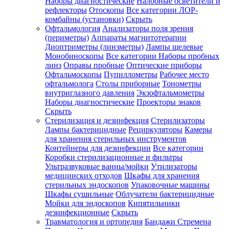
Наборы диагностические
Налобные осветители и
рефлекторы
Отоскопы
Все категории
ЛОР-
комбайны (установки)
Скрыть
Офтальмология
Анализаторы поля зрения
(периметры)
Аппараты магнитотерапии
Диоптриметры (линзметры)
Лампы щелевые
Монобиноскопы
Все категории
Наборы пробных
линз
Оправы пробные
Оптические приборы
Офтальмоскопы
Пупиллометры
Рабочее место
офтальмолога
Столы приборные
Тонометры
внутриглазного давления
Экзофтальмометры
Наборы диагностические
Проекторы знаков
Скрыть
Стерилизация и дезинфекция
Стерилизаторы
Лампы бактерицидные
Рециркуляторы
Камеры
для хранения стерильных инструментов
Контейнеры для дезинфекции
Все категории
Коробки стерилизационные и фильтры
Ультразвуковые ванны/мойки
Утилизаторы
медицинских отходов
Шкафы для хранения
стерильных эндоскопов
Упаковочные машины
Шкафы сушильные
Облучатели бактерицидные
Мойки для эндоскопов
Кипятильники
дезинфекционные
Скрыть
Травматология и ортопедия
Бандажи Стремена