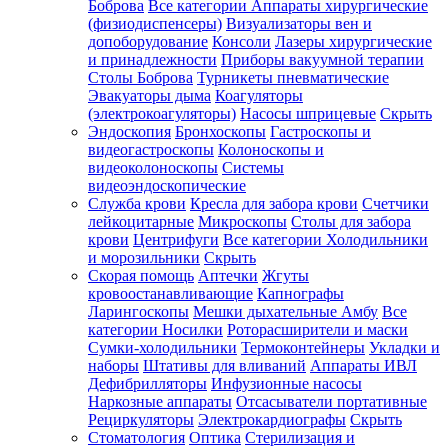
Боброва
Все категории
Аппараты хирургические
(физиодиспенсеры)
Визуализаторы вен и
допоборудование
Консоли
Лазеры хирургические
и принадлежности
Приборы вакуумной терапии
Столы Боброва
Турникеты пневматические
Эвакуаторы дыма
Коагуляторы
(электрокоагуляторы)
Насосы шприцевые
Скрыть
Эндоскопия
Бронхоскопы
Гастроскопы и
видеогастроскопы
Колоноскопы и
видеоколоноскопы
Системы
видеоэндоскопические
Служба крови
Кресла для забора крови
Счетчики
лейкоцитарные
Микроскопы
Столы для забора
крови
Центрифуги
Все категории
Холодильники
и морозильники
Скрыть
Скорая помощь
Аптечки
Жгуты
кровоостанавливающие
Капнографы
Ларингоскопы
Мешки дыхательные Амбу
Все
категории
Носилки
Роторасширители и маски
Сумки-холодильники
Термоконтейнеры
Укладки и
наборы
Штативы для вливаний
Аппараты ИВЛ
Дефибрилляторы
Инфузионные насосы
Наркозные аппараты
Отсасыватели портативные
Рециркуляторы
Электрокардиографы
Скрыть
Стоматология
Оптика
Стерилизация и