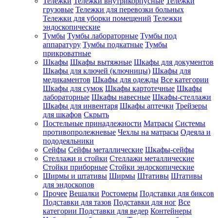
Тележки
Тележки внутрикорпусные
Тележки
грузовые
Тележки для перевозки больных
Тележки для уборки помещений
Тележки
эндоскопические
Тумбы
Тумбы лабораторные
Тумбы под
аппаратуру
Тумбы подкатные
Тумбы
прикроватные
Шкафы
Шкафы вытяжные
Шкафы для документов
Шкафы для ключей (ключницы)
Шкафы для
медикаментов
Шкафы для одежды
Все категории
Шкафы для сумок
Шкафы картотечные
Шкафы
лабораторные
Шкафы навесные
Шкафы-стеллажи
Шкафы для инвентаря
Шкафы аптечки
Трейзеры
для шкафов
Скрыть
Постельные принадлежности
Матрасы
Системы
противопролежневые
Чехлы на матрасы
Одеяла и
пододеяльники
Сейфы
Сейфы металлические
Шкафы-сейфы
Стеллажи и стойки
Стеллажи металлические
Стойки приборные
Стойки эндоскопические
Ширмы и штативы
Ширмы
Штативы
Штативы
для эндоскопов
Прочее
Вешалки
Ростомеры
Подставки для биксов
Подставки для тазов
Подставки для ног
Все
категории
Подставки для ведер
Контейнеры