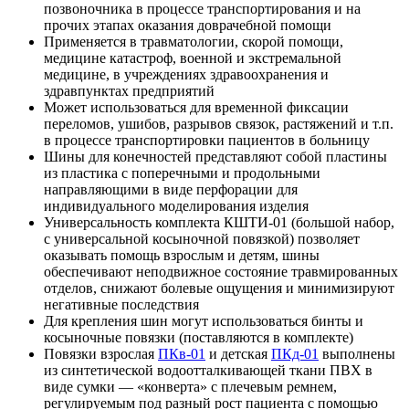
позвоночника в процессе транспортирования и на
прочих этапах оказания доврачебной помощи
Применяется в травматологии, скорой помощи,
медицине катастроф, военной и экстремальной
медицине, в учреждениях здравоохранения и
здравпунктах предприятий
Может использоваться для временной фиксации
переломов, ушибов, разрывов связок, растяжений и т.п.
в процессе транспортировки пациентов в больницу
Шины для конечностей представляют собой пластины
из пластика с поперечными и продольными
направляющими в виде перфорации для
индивидуального моделирования изделия
Универсальность комплекта КШТИ-01 (большой набор,
с универсальной косыночной повязкой) позволяет
оказывать помощь взрослым и детям, шины
обеспечивают неподвижное состояние травмированных
отделов, снижают болевые ощущения и минимизируют
негативные последствия
Для крепления шин могут использоваться бинты и
косыночные повязки (поставляются в комплекте)
Повязки взрослая
ПКв-01
и детская
ПКд-01
выполнены
из синтетической водоотталкивающей ткани ПВХ в
виде сумки — «конверта» c плечевым ремнем,
регулируемым под разный рост пациента с помощью