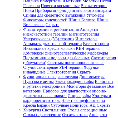
Павлика
Измерители и метчики
Молотки
Петли
Глиссона
Повязки косыночные
Все категории
Пояса
Приборы опорно-двигательного аппарата
Спицы для скелетного вытяжения
Угломеры
Фиксаторы конечностей
Шины Беллера
Шины
Виленского
Скрыть
Физиотерапия и реабилитация
Аппараты
низкочастотной терапии
Магнитотерапия
Ультразвуковая (УЗ) терапия
Ингаляторы
Аппараты дыхательной терапии
Все категории
Инвалидные кресла-коляски
КВЧ-терапия
Комплексы физиотерапевтические
Массажеры
Подъемники и подвесы для больных
Светотерапия
(облучатели)
Системы противопролежневые
Стулья санитарные
УВЧ терапия
Ходунки
инвалидные
Электротерапия
Скрыть
Функциональная диагностика
Динамометры
Пульсоксиметры
Электрокардиографы
Калиперы
и рулетки электронные
Мониторы фетальные
Все
категории
Приборы для диагностики опорно-
двигательного аппарата
Спирографы
Холтеры и
кардиорегистраторы
Электроэнцефалографы
Кресла Барани
Суточные мониторы АД
Скрыть
Хирургия
Светильники
Столы операционные
Столы перевязочные
Отсасыватели
Аппараты