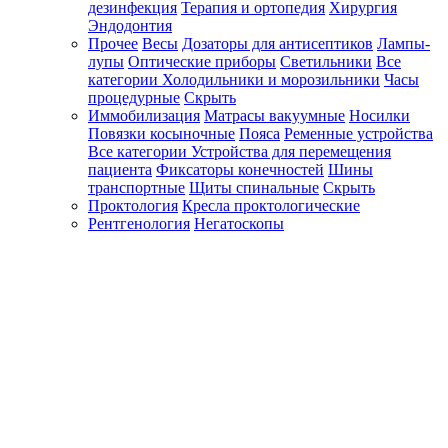
дезинфекция
Терапия и ортопедия
Хирургия
Эндодонтия
Прочее
Весы
Дозаторы для антисептиков
Лампы-
лупы
Оптические приборы
Светильники
Все
категории
Холодильники и морозильники
Часы
процедурные
Скрыть
Иммобилизация
Матрасы вакуумные
Носилки
Повязки косыночные
Пояса
Ременные устройства
Все категории
Устройства для перемещения
пациента
Фиксаторы конечностей
Шины
транспортные
Щиты спинальные
Скрыть
Проктология
Кресла проктологические
Рентгенология
Негатоскопы