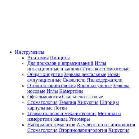
Инструменты
Анатомия
Пинцеты
Для проколов и впрыскиваний
Иглы
инъекционные и канюли
Иглы костномозговые
Общая хирургия
Зеркала ректальные
Ножи
ампутационные
Скальпели
Языкодержатели
Оториноларингология
Воронки ушные
Зеркала
носовые
Иглы
Камертоны
Офтальмология
Скальпели глазные
Стоматология
Терапия
Хирургия
Шприцы
карпульные
Лотки
Травматология и механотерапия
Метчики и
измерители канала
Угломеры
Наборы инструментов
Акушерство и гинекология
Стоматология
Оториноларингология
Хирургия