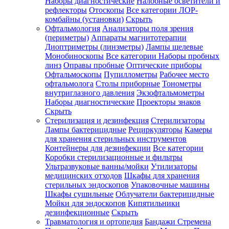
Наборы диагностические
Налобные осветители и
рефлекторы
Отоскопы
Все категории
ЛОР-
комбайны (установки)
Скрыть
Офтальмология
Анализаторы поля зрения
(периметры)
Аппараты магнитотерапии
Диоптриметры (линзметры)
Лампы щелевые
Монобиноскопы
Все категории
Наборы пробных
линз
Оправы пробные
Оптические приборы
Офтальмоскопы
Пупиллометры
Рабочее место
офтальмолога
Столы приборные
Тонометры
внутриглазного давления
Экзофтальмометры
Наборы диагностические
Проекторы знаков
Скрыть
Стерилизация и дезинфекция
Стерилизаторы
Лампы бактерицидные
Рециркуляторы
Камеры
для хранения стерильных инструментов
Контейнеры для дезинфекции
Все категории
Коробки стерилизационные и фильтры
Ультразвуковые ванны/мойки
Утилизаторы
медицинских отходов
Шкафы для хранения
стерильных эндоскопов
Упаковочные машины
Шкафы сушильные
Облучатели бактерицидные
Мойки для эндоскопов
Кипятильники
дезинфекционные
Скрыть
Травматология и ортопедия
Бандажи Стремена