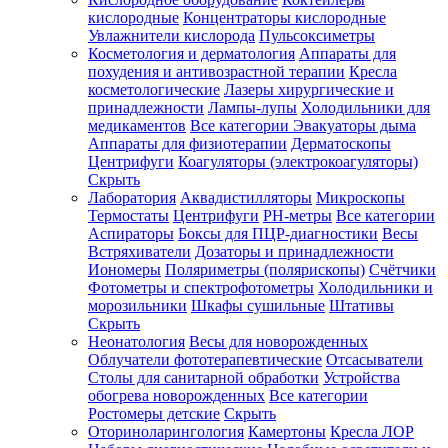
кислородные
Концентраторы кислородные
Увлажнители кислорода
Пульсоксиметры
Косметология и дерматология
Аппараты для
Зарегистрироваться
похудения и антивозрастной терапии
Кресла
косметологические
Лазеры хирургические и
принадлежности
Лампы-лупы
Холодильники для
медикаментов
Все категории
Эвакуаторы дыма
Аппараты для физиотерапии
Дерматоскопы
Зачем
Центрифуги
Коагуляторы (электрокоагуляторы)
регистрироваться?
Скрыть
Лаборатория
Аквадистилляторы
Микроскопы
Все
Термостаты
Центрифуги
PH-метры
Все категории
покупки
в
Аспираторы
Боксы для ПЦР-диагностики
Весы
одном
Встряхиватели
Дозаторы и принадлежности
месте
Иономеры
Поляриметры (полярископы)
Счётчики
Личный
Фотометры и спектрофотометры
Холодильники и
менеджер
морозильники
Шкафы сушильные
Штативы
Отслеживание
Скрыть
статуса
Неонатология
Весы для новорожденных
заказа
Облучатели фототерапевтические
Отсасыватели
Столы для санитарной обработки
Устройства
обогрева новорожденных
Все категории
Ростомеры детские
Скрыть
Оториноларингология
Камертоны
Кресла ЛОР