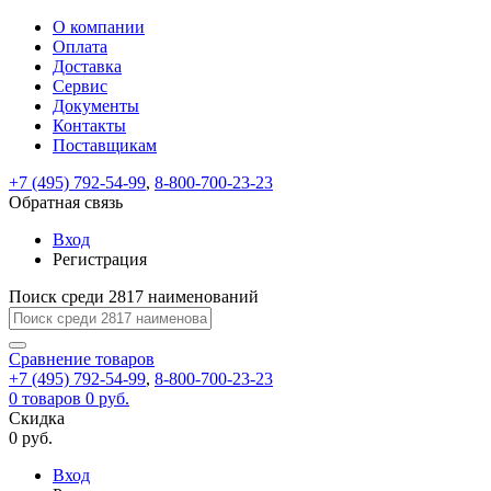
О компании
Восстановление
Обратная
Вход
Регистрация
Оплата
пароля
связь
На
Доставка
вашу
Сервис
почту
Только
Только
Документы
test@example.com
для
для
Ваше
Введите
Заполните
отправлена
ИП
ИП
Контакты
новый
Пароль
На
сообщение
форму.
ссылка.
и
и
пароль
Поставщикам
успешно
вашу
успешно
юр.
юр.
Перейдите
отправлено.
лиц
лиц
восстановлен
почту
Мы
+7 (495) 792-54-99
,
8-800-700-23-23
по
test@test.ru
ней
отправим
Обратная связь
для
отправлена
вам
завершения
ссылка.
Вход
регистрации.
ссылку
Регистрация
Войти
на
указанный
Перейдите
Сообщение
Поиск среди 2817 наименований
Ок
электронный
по
адрес,
ней
перейдя
Сравнение
для
товаров
по
+7 (495) 792-54-99
,
8-800-700-23-23
смены
Запомнить
Забыли
0
товаров
которой
0 руб.
пароля.
меня
пароль?
Сменить
Скидка
вы
0 руб.
сможете
пароль
Я принимаю условия
Войти
задать
пользовательского
Вход
новый
соглашения
и