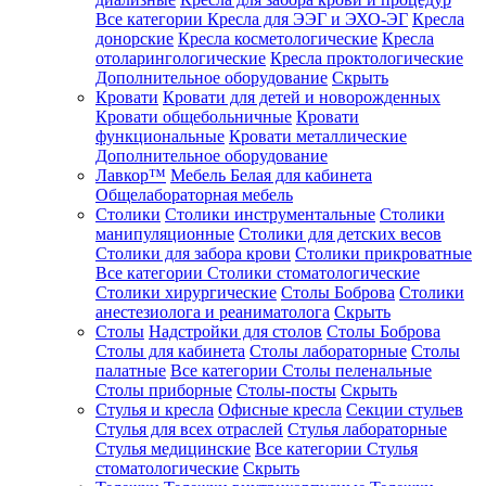
Все категории
Кресла для ЭЭГ и ЭХО-ЭГ
Кресла
донорские
Кресла косметологические
Кресла
отоларингологические
Кресла проктологические
Дополнительное оборудование
Скрыть
Кровати
Кровати для детей и новорожденных
Кровати общебольничные
Кровати
функциональные
Кровати металлические
Дополнительное оборудование
Лавкор™
Мебель Белая для кабинета
Общелабораторная мебель
Столики
Столики инструментальные
Столики
манипуляционные
Столики для детских весов
Столики для забора крови
Столики прикроватные
Все категории
Столики стоматологические
Столики хирургические
Столы Боброва
Столики
анестезиолога и реаниматолога
Скрыть
Столы
Надстройки для столов
Столы Боброва
Столы для кабинета
Столы лабораторные
Столы
палатные
Все категории
Столы пеленальные
Столы приборные
Столы-посты
Скрыть
Стулья и кресла
Офисные кресла
Секции стульев
Стулья для всех отраслей
Стулья лабораторные
Стулья медицинские
Все категории
Стулья
стоматологические
Скрыть