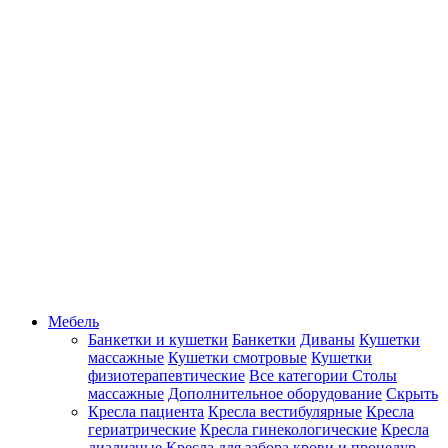
Мебель
Банкетки и кушетки
Банкетки
Диваны
Кушетки
массажные
Кушетки смотровые
Кушетки
физиотерапевтические
Все категории
Столы
массажные
Дополнительное оборудование
Скрыть
Кресла пациента
Кресла вестибулярные
Кресла
гериатрические
Кресла гинекологические
Кресла
диализные
Кресла для забора крови и процедур