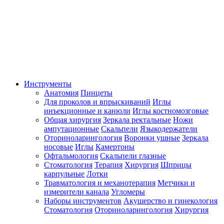
Инструменты
Анатомия
Пинцеты
Для проколов и впрыскиваний
Иглы
инъекционные и канюли
Иглы костномозговые
Общая хирургия
Зеркала ректальные
Ножи
ампутационные
Скальпели
Языкодержатели
Оториноларингология
Воронки ушные
Зеркала
носовые
Иглы
Камертоны
Офтальмология
Скальпели глазные
Стоматология
Терапия
Хирургия
Шприцы
карпульные
Лотки
Травматология и механотерапия
Метчики и
измерители канала
Угломеры
Наборы инструментов
Акушерство и гинекология
Стоматология
Оториноларингология
Хирургия