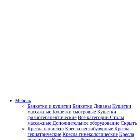
Мебель
Банкетки и кушетки
Банкетки
Диваны
Кушетки
массажные
Кушетки смотровые
Кушетки
физиотерапевтические
Все категории
Столы
массажные
Дополнительное оборудование
Скрыть
Кресла пациента
Кресла вестибулярные
Кресла
гериатрические
Кресла гинекологические
Кресла
диализные
Кресла для забора крови и процедур