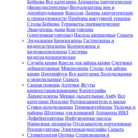
Боброва
Все категории
Аппараты хирургические
(физиодиспенсеры)
Визуализаторы вен и
допоборудование
Консоли
Лазеры хирургические
и принадлежности
Приборы вакуумной терапии
Столы Боброва
Турникеты пневматические
Эвакуаторы дыма
Коагуляторы
(электрокоагуляторы)
Насосы шприцевые
Скрыть
Эндоскопия
Бронхоскопы
Гастроскопы и
видеогастроскопы
Колоноскопы и
видеоколоноскопы
Системы
видеоэндоскопические
Служба крови
Кресла для забора крови
Счетчики
лейкоцитарные
Микроскопы
Столы для забора
крови
Центрифуги
Все категории
Холодильники
и морозильники
Скрыть
Скорая помощь
Аптечки
Жгуты
кровоостанавливающие
Капнографы
Ларингоскопы
Мешки дыхательные Амбу
Все
категории
Носилки
Роторасширители и маски
Сумки-холодильники
Термоконтейнеры
Укладки и
наборы
Штативы для вливаний
Аппараты ИВЛ
Дефибрилляторы
Инфузионные насосы
Наркозные аппараты
Отсасыватели портативные
Рециркуляторы
Электрокардиографы
Скрыть
Стоматология
Оптика
Стерилизация и