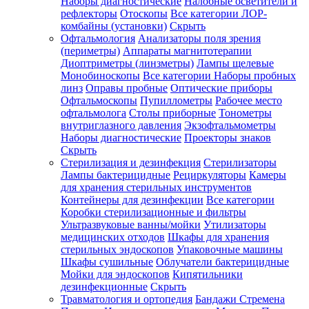
Наборы диагностические
Налобные осветители и
рефлекторы
Отоскопы
Все категории
ЛОР-
комбайны (установки)
Скрыть
Офтальмология
Анализаторы поля зрения
(периметры)
Аппараты магнитотерапии
Диоптриметры (линзметры)
Лампы щелевые
Монобиноскопы
Все категории
Наборы пробных
линз
Оправы пробные
Оптические приборы
Офтальмоскопы
Пупиллометры
Рабочее место
офтальмолога
Столы приборные
Тонометры
внутриглазного давления
Экзофтальмометры
Наборы диагностические
Проекторы знаков
Скрыть
Стерилизация и дезинфекция
Стерилизаторы
Лампы бактерицидные
Рециркуляторы
Камеры
для хранения стерильных инструментов
Контейнеры для дезинфекции
Все категории
Коробки стерилизационные и фильтры
Ультразвуковые ванны/мойки
Утилизаторы
медицинских отходов
Шкафы для хранения
стерильных эндоскопов
Упаковочные машины
Шкафы сушильные
Облучатели бактерицидные
Мойки для эндоскопов
Кипятильники
дезинфекционные
Скрыть
Травматология и ортопедия
Бандажи Стремена