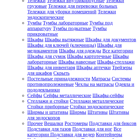
Тележки
Тележки внутрикорпусные
Тележки
грузовые
Тележки для перевозки больных
Тележки для уборки помещений
Тележки
эндоскопические
Тумбы
Тумбы лабораторные
Тумбы под
аппаратуру
Тумбы подкатные
Тумбы
прикроватные
Шкафы
Шкафы вытяжные
Шкафы для документов
Шкафы для ключей (ключницы)
Шкафы для
медикаментов
Шкафы для одежды
Все категории
Шкафы для сумок
Шкафы картотечные
Шкафы
лабораторные
Шкафы навесные
Шкафы-стеллажи
Шкафы для инвентаря
Шкафы аптечки
Трейзеры
для шкафов
Скрыть
Постельные принадлежности
Матрасы
Системы
противопролежневые
Чехлы на матрасы
Одеяла и
пододеяльники
Сейфы
Сейфы металлические
Шкафы-сейфы
Стеллажи и стойки
Стеллажи металлические
Стойки приборные
Стойки эндоскопические
Ширмы и штативы
Ширмы
Штативы
Штативы
для эндоскопов
Прочее
Вешалки
Ростомеры
Подставки для биксов
Подставки для тазов
Подставки для ног
Все
категории
Подставки для ведер
Контейнеры