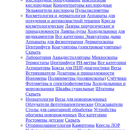
кислородные
Концентраторы кислородные
Увлажнители кислорода
Пульсоксиметры
Косметология и дерматология
Аппараты для
Зарегистрироваться
похудения и антивозрастной терапии
Кресла
косметологические
Лазеры хирургические и
принадлежности
Лампы-лупы
Холодильники для
медикаментов
Все категории
Эвакуаторы дыма
Аппараты для физиотерапии
Дерматоскопы
Зачем
Центрифуги
Коагуляторы (электрокоагуляторы)
регистрироваться?
Скрыть
Лаборатория
Аквадистилляторы
Микроскопы
Все
Термостаты
Центрифуги
PH-метры
Все категории
покупки
в
Аспираторы
Боксы для ПЦР-диагностики
Весы
одном
Встряхиватели
Дозаторы и принадлежности
месте
Иономеры
Поляриметры (полярископы)
Счётчики
Личный
Фотометры и спектрофотометры
Холодильники и
менеджер
морозильники
Шкафы сушильные
Штативы
Отслеживание
Скрыть
статуса
Неонатология
Весы для новорожденных
заказа
Облучатели фототерапевтические
Отсасыватели
Столы для санитарной обработки
Устройства
обогрева новорожденных
Все категории
Ростомеры детские
Скрыть
Оториноларингология
Камертоны
Кресла ЛОР