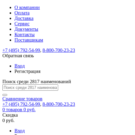
О компании
Восстановление
Обратная
Вход
Регистрация
Оплата
пароля
связь
На
Доставка
вашу
Сервис
почту
Только
Только
Документы
test@example.com
для
для
Ваше
Введите
Заполните
отправлена
ИП
ИП
Контакты
новый
Пароль
На
сообщение
форму.
ссылка.
и
и
пароль
Поставщикам
успешно
вашу
успешно
юр.
юр.
Перейдите
отправлено.
лиц
лиц
восстановлен
почту
Мы
+7 (495) 792-54-99
,
8-800-700-23-23
по
test@test.ru
ней
отправим
Обратная связь
для
отправлена
вам
завершения
ссылка.
Вход
регистрации.
ссылку
Регистрация
Войти
на
указанный
Перейдите
Сообщение
Поиск среди 2817 наименований
Ок
электронный
по
адрес,
ней
перейдя
Сравнение
для
товаров
по
+7 (495) 792-54-99
,
8-800-700-23-23
смены
Запомнить
Забыли
0
товаров
которой
0 руб.
пароля.
меня
пароль?
Сменить
Скидка
вы
0 руб.
сможете
пароль
Я принимаю условия
Войти
задать
пользовательского
Вход
новый
соглашения
и