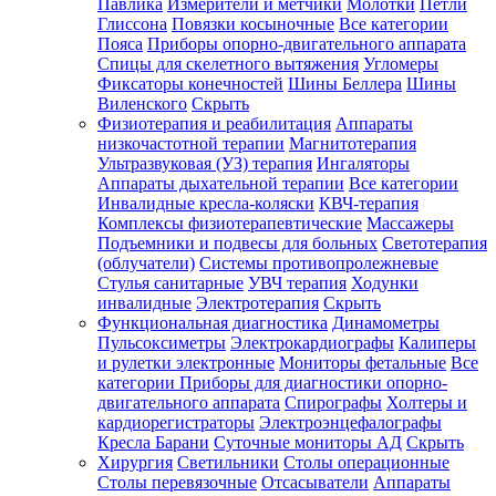
Павлика
Измерители и метчики
Молотки
Петли
Глиссона
Повязки косыночные
Все категории
Пояса
Приборы опорно-двигательного аппарата
Спицы для скелетного вытяжения
Угломеры
Фиксаторы конечностей
Шины Беллера
Шины
Виленского
Скрыть
Физиотерапия и реабилитация
Аппараты
низкочастотной терапии
Магнитотерапия
Ультразвуковая (УЗ) терапия
Ингаляторы
Аппараты дыхательной терапии
Все категории
Инвалидные кресла-коляски
КВЧ-терапия
Комплексы физиотерапевтические
Массажеры
Подъемники и подвесы для больных
Светотерапия
(облучатели)
Системы противопролежневые
Стулья санитарные
УВЧ терапия
Ходунки
инвалидные
Электротерапия
Скрыть
Функциональная диагностика
Динамометры
Пульсоксиметры
Электрокардиографы
Калиперы
и рулетки электронные
Мониторы фетальные
Все
категории
Приборы для диагностики опорно-
двигательного аппарата
Спирографы
Холтеры и
кардиорегистраторы
Электроэнцефалографы
Кресла Барани
Суточные мониторы АД
Скрыть
Хирургия
Светильники
Столы операционные
Столы перевязочные
Отсасыватели
Аппараты