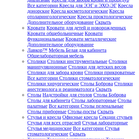
Все категории
Кресла для ЭЭГ и ЭХО-ЭГ
Кресла
донорские
Кресла косметологические
Кресла
отоларингологические
Кресла проктологические
Дополнительное оборудование
Скрыть
Кровати
Кровати для детей и новорожденных
Кровати общебольничные
Кровати
функциональные
Кровати металлические
Дополнительное оборудование
Лавкор™
Мебель Белая для кабинета
Общелабораторная мебель
Столики
Столики инструментальные
Столики
манипуляционные
Столики для детских весов
Столики для забора крови
Столики прикроватные
Все категории
Столики стоматологические
Столики хирургические
Столы Боброва
Столики
анестезиолога и реаниматолога
Скрыть
Столы
Надстройки для столов
Столы Боброва
Столы для кабинета
Столы лабораторные
Столы
палатные
Все категории
Столы пеленальные
Столы приборные
Столы-посты
Скрыть
Стулья и кресла
Офисные кресла
Секции стульев
Стулья для всех отраслей
Стулья лабораторные
Стулья медицинские
Все категории
Стулья
стоматологические
Скрыть