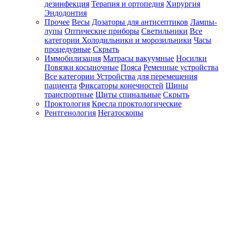
дезинфекция
Терапия и ортопедия
Хирургия
Эндодонтия
Прочее
Весы
Дозаторы для антисептиков
Лампы-
лупы
Оптические приборы
Светильники
Все
категории
Холодильники и морозильники
Часы
процедурные
Скрыть
Иммобилизация
Матрасы вакуумные
Носилки
Повязки косыночные
Пояса
Ременные устройства
Все категории
Устройства для перемещения
пациента
Фиксаторы конечностей
Шины
транспортные
Щиты спинальные
Скрыть
Проктология
Кресла проктологические
Рентгенология
Негатоскопы