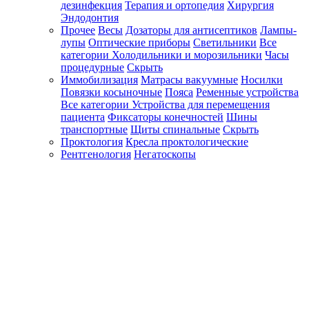
дезинфекция
Терапия и ортопедия
Хирургия
Эндодонтия
Прочее
Весы
Дозаторы для антисептиков
Лампы-
лупы
Оптические приборы
Светильники
Все
категории
Холодильники и морозильники
Часы
процедурные
Скрыть
Иммобилизация
Матрасы вакуумные
Носилки
Повязки косыночные
Пояса
Ременные устройства
Все категории
Устройства для перемещения
пациента
Фиксаторы конечностей
Шины
транспортные
Щиты спинальные
Скрыть
Проктология
Кресла проктологические
Рентгенология
Негатоскопы