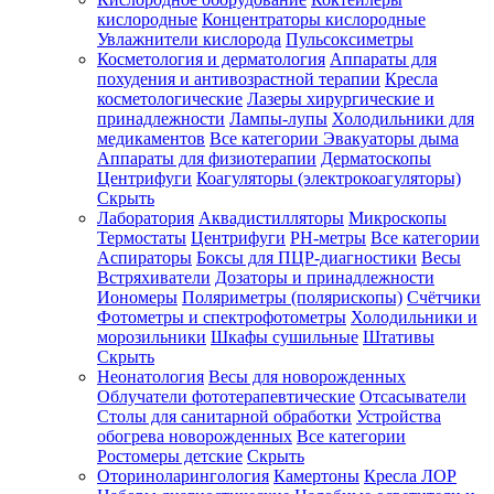
кислородные
Концентраторы кислородные
Увлажнители кислорода
Пульсоксиметры
Косметология и дерматология
Аппараты для
Зарегистрироваться
похудения и антивозрастной терапии
Кресла
косметологические
Лазеры хирургические и
принадлежности
Лампы-лупы
Холодильники для
медикаментов
Все категории
Эвакуаторы дыма
Аппараты для физиотерапии
Дерматоскопы
Зачем
Центрифуги
Коагуляторы (электрокоагуляторы)
регистрироваться?
Скрыть
Лаборатория
Аквадистилляторы
Микроскопы
Все
Термостаты
Центрифуги
PH-метры
Все категории
покупки
в
Аспираторы
Боксы для ПЦР-диагностики
Весы
одном
Встряхиватели
Дозаторы и принадлежности
месте
Иономеры
Поляриметры (полярископы)
Счётчики
Личный
Фотометры и спектрофотометры
Холодильники и
менеджер
морозильники
Шкафы сушильные
Штативы
Отслеживание
Скрыть
статуса
Неонатология
Весы для новорожденных
заказа
Облучатели фототерапевтические
Отсасыватели
Столы для санитарной обработки
Устройства
обогрева новорожденных
Все категории
Ростомеры детские
Скрыть
Оториноларингология
Камертоны
Кресла ЛОР