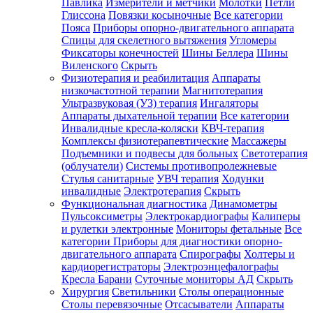
Павлика
Измерители и метчики
Молотки
Петли
Глиссона
Повязки косыночные
Все категории
Пояса
Приборы опорно-двигательного аппарата
Спицы для скелетного вытяжения
Угломеры
Фиксаторы конечностей
Шины Беллера
Шины
Виленского
Скрыть
Физиотерапия и реабилитация
Аппараты
низкочастотной терапии
Магнитотерапия
Ультразвуковая (УЗ) терапия
Ингаляторы
Аппараты дыхательной терапии
Все категории
Инвалидные кресла-коляски
КВЧ-терапия
Комплексы физиотерапевтические
Массажеры
Подъемники и подвесы для больных
Светотерапия
(облучатели)
Системы противопролежневые
Стулья санитарные
УВЧ терапия
Ходунки
инвалидные
Электротерапия
Скрыть
Функциональная диагностика
Динамометры
Пульсоксиметры
Электрокардиографы
Калиперы
и рулетки электронные
Мониторы фетальные
Все
категории
Приборы для диагностики опорно-
двигательного аппарата
Спирографы
Холтеры и
кардиорегистраторы
Электроэнцефалографы
Кресла Барани
Суточные мониторы АД
Скрыть
Хирургия
Светильники
Столы операционные
Столы перевязочные
Отсасыватели
Аппараты