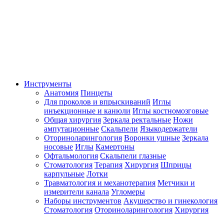
Инструменты
Анатомия
Пинцеты
Для проколов и впрыскиваний
Иглы
инъекционные и канюли
Иглы костномозговые
Общая хирургия
Зеркала ректальные
Ножи
ампутационные
Скальпели
Языкодержатели
Оториноларингология
Воронки ушные
Зеркала
носовые
Иглы
Камертоны
Офтальмология
Скальпели глазные
Стоматология
Терапия
Хирургия
Шприцы
карпульные
Лотки
Травматология и механотерапия
Метчики и
измерители канала
Угломеры
Наборы инструментов
Акушерство и гинекология
Стоматология
Оториноларингология
Хирургия