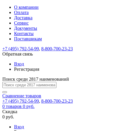
О компании
Восстановление
Обратная
Вход
Регистрация
Оплата
пароля
связь
На
Доставка
вашу
Сервис
почту
Только
Только
Документы
test@example.com
для
для
Ваше
Введите
Заполните
отправлена
ИП
ИП
Контакты
новый
Пароль
На
сообщение
форму.
ссылка.
и
и
пароль
Поставщикам
успешно
вашу
успешно
юр.
юр.
Перейдите
отправлено.
лиц
лиц
восстановлен
почту
Мы
+7 (495) 792-54-99
,
8-800-700-23-23
по
test@test.ru
ней
отправим
Обратная связь
для
отправлена
вам
завершения
ссылка.
Вход
регистрации.
ссылку
Регистрация
Войти
на
указанный
Перейдите
Сообщение
Поиск среди 2817 наименований
Ок
электронный
по
адрес,
ней
перейдя
Сравнение
для
товаров
по
+7 (495) 792-54-99
,
8-800-700-23-23
смены
Запомнить
Забыли
0
товаров
которой
0 руб.
пароля.
меня
пароль?
Сменить
Скидка
вы
0 руб.
сможете
пароль
Я принимаю условия
Войти
задать
пользовательского
Вход
новый
соглашения
и