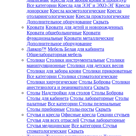
Все категории
Кресла для ЭЭГ и ЭХО-ЭГ
Кресла
донорские
Кресла косметологические
Кресла
отоларингологические
Кресла проктологические
Дополнительное оборудование
Скрыть
Кровати
Кровати для детей и новорожденных
Кровати общебольничные
Кровати
функциональные
Кровати металлические
Дополнительное оборудование
Лавкор™
Мебель Белая для кабинета
Общелабораторная мебель
Столики
Столики инструментальные
Столики
манипуляционные
Столики для детских весов
Столики для забора крови
Столики прикроватные
Все категории
Столики стоматологические
Столики хирургические
Столы Боброва
Столики
анестезиолога и реаниматолога
Скрыть
Столы
Надстройки для столов
Столы Боброва
Столы для кабинета
Столы лабораторные
Столы
палатные
Все категории
Столы пеленальные
Столы приборные
Столы-посты
Скрыть
Стулья и кресла
Офисные кресла
Секции стульев
Стулья для всех отраслей
Стулья лабораторные
Стулья медицинские
Все категории
Стулья
стоматологические
Скрыть