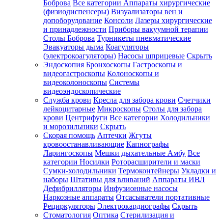
Боброва
Все категории
Аппараты хирургические
(физиодиспенсеры)
Визуализаторы вен и
допоборудование
Консоли
Лазеры хирургические
и принадлежности
Приборы вакуумной терапии
Столы Боброва
Турникеты пневматические
Эвакуаторы дыма
Коагуляторы
(электрокоагуляторы)
Насосы шприцевые
Скрыть
Эндоскопия
Бронхоскопы
Гастроскопы и
видеогастроскопы
Колоноскопы и
видеоколоноскопы
Системы
видеоэндоскопические
Служба крови
Кресла для забора крови
Счетчики
лейкоцитарные
Микроскопы
Столы для забора
крови
Центрифуги
Все категории
Холодильники
и морозильники
Скрыть
Скорая помощь
Аптечки
Жгуты
кровоостанавливающие
Капнографы
Ларингоскопы
Мешки дыхательные Амбу
Все
категории
Носилки
Роторасширители и маски
Сумки-холодильники
Термоконтейнеры
Укладки и
наборы
Штативы для вливаний
Аппараты ИВЛ
Дефибрилляторы
Инфузионные насосы
Наркозные аппараты
Отсасыватели портативные
Рециркуляторы
Электрокардиографы
Скрыть
Стоматология
Оптика
Стерилизация и