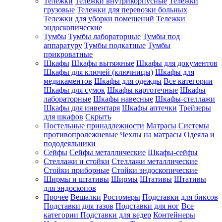
Тележки
Тележки внутрикорпусные
Тележки
грузовые
Тележки для перевозки больных
Тележки для уборки помещений
Тележки
эндоскопические
Тумбы
Тумбы лабораторные
Тумбы под
аппаратуру
Тумбы подкатные
Тумбы
прикроватные
Шкафы
Шкафы вытяжные
Шкафы для документов
Шкафы для ключей (ключницы)
Шкафы для
медикаментов
Шкафы для одежды
Все категории
Шкафы для сумок
Шкафы картотечные
Шкафы
лабораторные
Шкафы навесные
Шкафы-стеллажи
Шкафы для инвентаря
Шкафы аптечки
Трейзеры
для шкафов
Скрыть
Постельные принадлежности
Матрасы
Системы
противопролежневые
Чехлы на матрасы
Одеяла и
пододеяльники
Сейфы
Сейфы металлические
Шкафы-сейфы
Стеллажи и стойки
Стеллажи металлические
Стойки приборные
Стойки эндоскопические
Ширмы и штативы
Ширмы
Штативы
Штативы
для эндоскопов
Прочее
Вешалки
Ростомеры
Подставки для биксов
Подставки для тазов
Подставки для ног
Все
категории
Подставки для ведер
Контейнеры