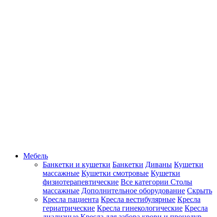
Мебель
Банкетки и кушетки
Банкетки
Диваны
Кушетки
массажные
Кушетки смотровые
Кушетки
физиотерапевтические
Все категории
Столы
массажные
Дополнительное оборудование
Скрыть
Кресла пациента
Кресла вестибулярные
Кресла
гериатрические
Кресла гинекологические
Кресла
диализные
Кресла для забора крови и процедур