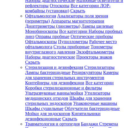
Наборы диагностические
Налобные осветители и
рефлекторы
Отоскопы
Все категории
ЛОР-
комбайны (установки)
Скрыть
Офтальмология
Анализаторы поля зрения
(периметры)
Аппараты магнитотерапии
Диоптриметры (линзметры)
Лампы щелевые
Монобиноскопы
Все категории
Наборы пробных
линз
Оправы пробные
Оптические приборы
Офтальмоскопы
Пупиллометры
Рабочее место
офтальмолога
Столы приборные
Тонометры
внутриглазного давления
Экзофтальмометры
Наборы диагностические
Проекторы знаков
Скрыть
Стерилизация и дезинфекция
Стерилизаторы
Лампы бактерицидные
Рециркуляторы
Камеры
для хранения стерильных инструментов
Контейнеры для дезинфекции
Все категории
Коробки стерилизационные и фильтры
Ультразвуковые ванны/мойки
Утилизаторы
медицинских отходов
Шкафы для хранения
стерильных эндоскопов
Упаковочные машины
Шкафы сушильные
Облучатели бактерицидные
Мойки для эндоскопов
Кипятильники
дезинфекционные
Скрыть
Травматология и ортопедия
Бандажи Стремена