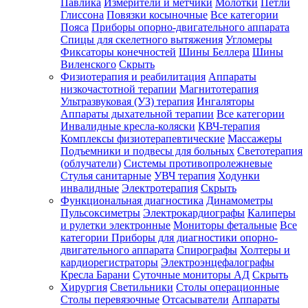
Павлика
Измерители и метчики
Молотки
Петли
Глиссона
Повязки косыночные
Все категории
Пояса
Приборы опорно-двигательного аппарата
Спицы для скелетного вытяжения
Угломеры
Фиксаторы конечностей
Шины Беллера
Шины
Виленского
Скрыть
Физиотерапия и реабилитация
Аппараты
низкочастотной терапии
Магнитотерапия
Ультразвуковая (УЗ) терапия
Ингаляторы
Аппараты дыхательной терапии
Все категории
Инвалидные кресла-коляски
КВЧ-терапия
Комплексы физиотерапевтические
Массажеры
Подъемники и подвесы для больных
Светотерапия
(облучатели)
Системы противопролежневые
Стулья санитарные
УВЧ терапия
Ходунки
инвалидные
Электротерапия
Скрыть
Функциональная диагностика
Динамометры
Пульсоксиметры
Электрокардиографы
Калиперы
и рулетки электронные
Мониторы фетальные
Все
категории
Приборы для диагностики опорно-
двигательного аппарата
Спирографы
Холтеры и
кардиорегистраторы
Электроэнцефалографы
Кресла Барани
Суточные мониторы АД
Скрыть
Хирургия
Светильники
Столы операционные
Столы перевязочные
Отсасыватели
Аппараты