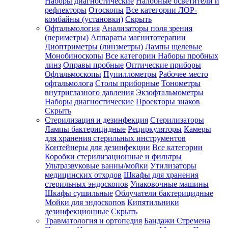
Наборы диагностические
Налобные осветители и
рефлекторы
Отоскопы
Все категории
ЛОР-
комбайны (установки)
Скрыть
Офтальмология
Анализаторы поля зрения
(периметры)
Аппараты магнитотерапии
Диоптриметры (линзметры)
Лампы щелевые
Монобиноскопы
Все категории
Наборы пробных
линз
Оправы пробные
Оптические приборы
Офтальмоскопы
Пупиллометры
Рабочее место
офтальмолога
Столы приборные
Тонометры
внутриглазного давления
Экзофтальмометры
Наборы диагностические
Проекторы знаков
Скрыть
Стерилизация и дезинфекция
Стерилизаторы
Лампы бактерицидные
Рециркуляторы
Камеры
для хранения стерильных инструментов
Контейнеры для дезинфекции
Все категории
Коробки стерилизационные и фильтры
Ультразвуковые ванны/мойки
Утилизаторы
медицинских отходов
Шкафы для хранения
стерильных эндоскопов
Упаковочные машины
Шкафы сушильные
Облучатели бактерицидные
Мойки для эндоскопов
Кипятильники
дезинфекционные
Скрыть
Травматология и ортопедия
Бандажи Стремена