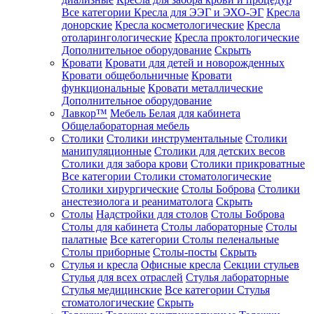
Все категории
Кресла для ЭЭГ и ЭХО-ЭГ
Кресла
донорские
Кресла косметологические
Кресла
отоларингологические
Кресла проктологические
Дополнительное оборудование
Скрыть
Кровати
Кровати для детей и новорожденных
Кровати общебольничные
Кровати
функциональные
Кровати металлические
Дополнительное оборудование
Лавкор™
Мебель Белая для кабинета
Общелабораторная мебель
Столики
Столики инструментальные
Столики
манипуляционные
Столики для детских весов
Столики для забора крови
Столики прикроватные
Все категории
Столики стоматологические
Столики хирургические
Столы Боброва
Столики
анестезиолога и реаниматолога
Скрыть
Столы
Надстройки для столов
Столы Боброва
Столы для кабинета
Столы лабораторные
Столы
палатные
Все категории
Столы пеленальные
Столы приборные
Столы-посты
Скрыть
Стулья и кресла
Офисные кресла
Секции стульев
Стулья для всех отраслей
Стулья лабораторные
Стулья медицинские
Все категории
Стулья
стоматологические
Скрыть