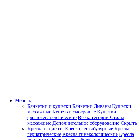
Мебель
Банкетки и кушетки
Банкетки
Диваны
Кушетки
массажные
Кушетки смотровые
Кушетки
физиотерапевтические
Все категории
Столы
массажные
Дополнительное оборудование
Скрыть
Кресла пациента
Кресла вестибулярные
Кресла
гериатрические
Кресла гинекологические
Кресла
диализные
Кресла для забора крови и процедур