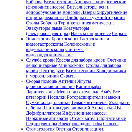
Боброва
Все категории
Аппараты хирургические
(физиодиспенсеры)
Визуализаторы вен и
допоборудование
Консоли
Лазеры хирургические
и принадлежности
Приборы вакуумной терапии
Столы Боброва
Турникеты пневматические
Эвакуаторы дыма
Коагуляторы
(электрокоагуляторы)
Насосы шприцевые
Скрыть
Эндоскопия
Бронхоскопы
Гастроскопы и
видеогастроскопы
Колоноскопы и
видеоколоноскопы
Системы
видеоэндоскопические
Служба крови
Кресла для забора крови
Счетчики
лейкоцитарные
Микроскопы
Столы для забора
крови
Центрифуги
Все категории
Холодильники
и морозильники
Скрыть
Скорая помощь
Аптечки
Жгуты
кровоостанавливающие
Капнографы
Ларингоскопы
Мешки дыхательные Амбу
Все
категории
Носилки
Роторасширители и маски
Сумки-холодильники
Термоконтейнеры
Укладки и
наборы
Штативы для вливаний
Аппараты ИВЛ
Дефибрилляторы
Инфузионные насосы
Наркозные аппараты
Отсасыватели портативные
Рециркуляторы
Электрокардиографы
Скрыть
Стоматология
Оптика
Стерилизация и