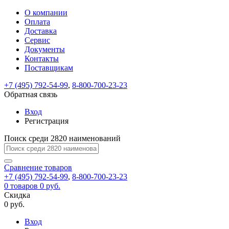
О компании
Восстановление
Обратная
Вход
Регистрация
Оплата
пароля
связь
На
Доставка
вашу
Сервис
почту
Только
Только
Документы
test@example.com
для
для
Ваше
Введите
Заполните
отправлена
ИП
ИП
Контакты
новый
Пароль
На
сообщение
форму.
ссылка.
и
и
пароль
Поставщикам
успешно
вашу
успешно
юр.
юр.
Перейдите
отправлено.
лиц
лиц
восстановлен
почту
Мы
+7 (495) 792-54-99
,
8-800-700-23-23
по
test@test.ru
ней
отправим
Обратная связь
для
отправлена
вам
завершения
ссылка.
Вход
регистрации.
ссылку
Регистрация
Войти
на
указанный
Перейдите
Сообщение
Поиск среди 2820 наименований
Ок
электронный
по
адрес,
ней
перейдя
Сравнение
для
товаров
по
+7 (495) 792-54-99
,
8-800-700-23-23
смены
Запомнить
Забыли
0
товаров
которой
0 руб.
пароля.
меня
пароль?
Сменить
Скидка
вы
0 руб.
сможете
пароль
Я принимаю условия
Войти
задать
пользовательского
Вход
новый
соглашения
и