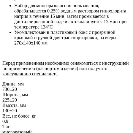
4
Набор для многоразового использования,
обрабатывается 0,25% водным раствором гипохлорита
натрия в течение 15 мин, затем промывается в
дистиллированной воде и автоклавируется 15 мин при
температуре 134°C
Укомплектован в пластиковый бокс с прозрачной
крышкой и ручкой для транспортировки, размеры —
270x140x140 мм
Перед применением необходимо ознакомиться с инструкцией
по применению (паспортом изделия) или получить
консультацию специалиста
Длина, мм
730±20
Ширина, мм
225±20
Высота, мм
130±20
Вес, не более, кг
0,9
Тип
многоразовый