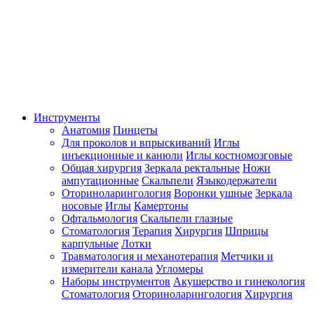
Инструменты
Анатомия
Пинцеты
Для проколов и впрыскиваний
Иглы
инъекционные и канюли
Иглы костномозговые
Общая хирургия
Зеркала ректальные
Ножи
ампутационные
Скальпели
Языкодержатели
Оториноларингология
Воронки ушные
Зеркала
носовые
Иглы
Камертоны
Офтальмология
Скальпели глазные
Стоматология
Терапия
Хирургия
Шприцы
карпульные
Лотки
Травматология и механотерапия
Метчики и
измерители канала
Угломеры
Наборы инструментов
Акушерство и гинекология
Стоматология
Оториноларингология
Хирургия