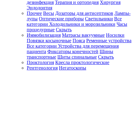
дезинфекция
Терапия и ортопедия
Хирургия
Эндодонтия
Прочее
Весы
Дозаторы для антисептиков
Лампы-
лупы
Оптические приборы
Светильники
Все
категории
Холодильники и морозильники
Часы
процедурные
Скрыть
Иммобилизация
Матрасы вакуумные
Носилки
Повязки косыночные
Пояса
Ременные устройства
Все категории
Устройства для перемещения
пациента
Фиксаторы конечностей
Шины
транспортные
Щиты спинальные
Скрыть
Проктология
Кресла проктологические
Рентгенология
Негатоскопы