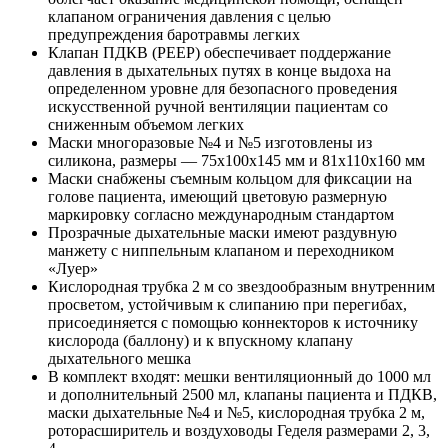
клапаном ограничения давления с целью
предупреждения баротравмы легких
Клапан ПДКВ (PEEP) обеспечивает поддержание
давления в дыхательных путях в конце выдоха на
определенном уровне для безопасного проведения
искусственной ручной вентиляции пациентам со
сниженным объемом легких
Маски многоразовые №4 и №5 изготовлены из
силикона, размеры — 75x100x145 мм и 81x110x160 мм
Маски снабжены съемным кольцом для фиксации на
голове пациента, имеющий цветовую размерную
маркировку согласно международным стандартом
Прозрачные дыхательные маски имеют раздувную
манжету с ниппельным клапаном и переходником
«Луер»
Кислородная трубка 2 м со звездообразным внутренним
просветом, устойчивым к слипанию при перегибах,
присоединяется с помощью коннекторов к источнику
кислорода (баллону) и к впускному клапану
дыхательного мешка
В комплект входят: мешки вентиляционный до 1000 мл
и дополнительный 2500 мл, клапаны пациента и ПДКВ,
маски дыхательные №4 и №5, кислородная трубка 2 м,
роторасширитель и воздуховоды Геделя размерами 2, 3,