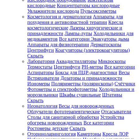
кислородные
Концентраторы кислородные
Увлажнители кислорода
Пульсоксиметры
Косметология и дерматология
Аппараты для
Зарегистрироваться
похудения и антивозрастной терапии
Кресла
косметологические
Лазеры хирургические и
принадлежности
Лампы-лупы
Холодильники для
медикаментов
Все категории
Эвакуаторы дыма
Аппараты для физиотерапии
Дерматоскопы
Зачем
Центрифуги
Коагуляторы (электрокоагуляторы)
регистрироваться?
Скрыть
Лаборатория
Аквадистилляторы
Микроскопы
Все
Термостаты
Центрифуги
PH-метры
Все категории
покупки
в
Аспираторы
Боксы для ПЦР-диагностики
Весы
одном
Встряхиватели
Дозаторы и принадлежности
месте
Иономеры
Поляриметры (полярископы)
Счётчики
Личный
Фотометры и спектрофотометры
Холодильники и
менеджер
морозильники
Шкафы сушильные
Штативы
Отслеживание
Скрыть
статуса
Неонатология
Весы для новорожденных
заказа
Облучатели фототерапевтические
Отсасыватели
Столы для санитарной обработки
Устройства
обогрева новорожденных
Все категории
Ростомеры детские
Скрыть
Оториноларингология
Камертоны
Кресла ЛОР