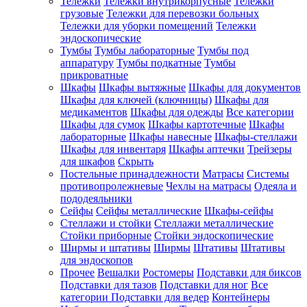
Тележки
Тележки внутрикорпусные
Тележки
грузовые
Тележки для перевозки больных
Тележки для уборки помещений
Тележки
эндоскопические
Тумбы
Тумбы лабораторные
Тумбы под
аппаратуру
Тумбы подкатные
Тумбы
прикроватные
Шкафы
Шкафы вытяжные
Шкафы для документов
Шкафы для ключей (ключницы)
Шкафы для
медикаментов
Шкафы для одежды
Все категории
Шкафы для сумок
Шкафы картотечные
Шкафы
лабораторные
Шкафы навесные
Шкафы-стеллажи
Шкафы для инвентаря
Шкафы аптечки
Трейзеры
для шкафов
Скрыть
Постельные принадлежности
Матрасы
Системы
противопролежневые
Чехлы на матрасы
Одеяла и
пододеяльники
Сейфы
Сейфы металлические
Шкафы-сейфы
Стеллажи и стойки
Стеллажи металлические
Стойки приборные
Стойки эндоскопические
Ширмы и штативы
Ширмы
Штативы
Штативы
для эндоскопов
Прочее
Вешалки
Ростомеры
Подставки для биксов
Подставки для тазов
Подставки для ног
Все
категории
Подставки для ведер
Контейнеры