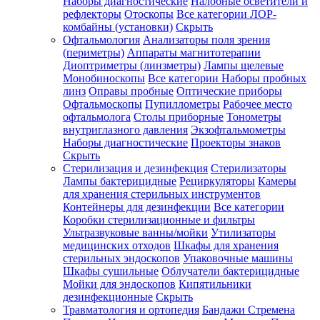
Наборы диагностические
Налобные осветители и
рефлекторы
Отоскопы
Все категории
ЛОР-
комбайны (установки)
Скрыть
Офтальмология
Анализаторы поля зрения
(периметры)
Аппараты магнитотерапии
Диоптриметры (линзметры)
Лампы щелевые
Монобиноскопы
Все категории
Наборы пробных
линз
Оправы пробные
Оптические приборы
Офтальмоскопы
Пупиллометры
Рабочее место
офтальмолога
Столы приборные
Тонометры
внутриглазного давления
Экзофтальмометры
Наборы диагностические
Проекторы знаков
Скрыть
Стерилизация и дезинфекция
Стерилизаторы
Лампы бактерицидные
Рециркуляторы
Камеры
для хранения стерильных инструментов
Контейнеры для дезинфекции
Все категории
Коробки стерилизационные и фильтры
Ультразвуковые ванны/мойки
Утилизаторы
медицинских отходов
Шкафы для хранения
стерильных эндоскопов
Упаковочные машины
Шкафы сушильные
Облучатели бактерицидные
Мойки для эндоскопов
Кипятильники
дезинфекционные
Скрыть
Травматология и ортопедия
Бандажи Стремена