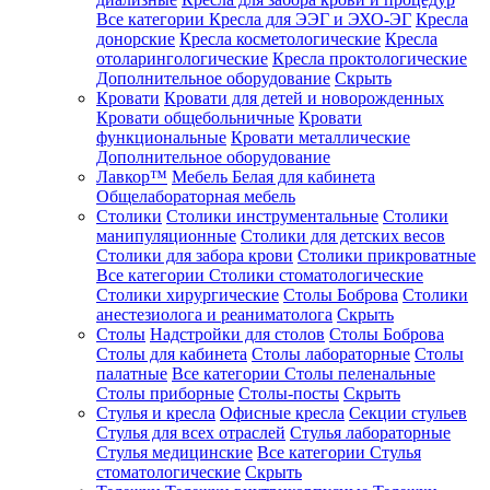
Все категории
Кресла для ЭЭГ и ЭХО-ЭГ
Кресла
донорские
Кресла косметологические
Кресла
отоларингологические
Кресла проктологические
Дополнительное оборудование
Скрыть
Кровати
Кровати для детей и новорожденных
Кровати общебольничные
Кровати
функциональные
Кровати металлические
Дополнительное оборудование
Лавкор™
Мебель Белая для кабинета
Общелабораторная мебель
Столики
Столики инструментальные
Столики
манипуляционные
Столики для детских весов
Столики для забора крови
Столики прикроватные
Все категории
Столики стоматологические
Столики хирургические
Столы Боброва
Столики
анестезиолога и реаниматолога
Скрыть
Столы
Надстройки для столов
Столы Боброва
Столы для кабинета
Столы лабораторные
Столы
палатные
Все категории
Столы пеленальные
Столы приборные
Столы-посты
Скрыть
Стулья и кресла
Офисные кресла
Секции стульев
Стулья для всех отраслей
Стулья лабораторные
Стулья медицинские
Все категории
Стулья
стоматологические
Скрыть