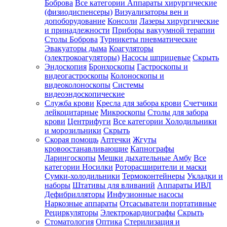
Боброва
Все категории
Аппараты хирургические
(физиодиспенсеры)
Визуализаторы вен и
допоборудование
Консоли
Лазеры хирургические
и принадлежности
Приборы вакуумной терапии
Столы Боброва
Турникеты пневматические
Эвакуаторы дыма
Коагуляторы
(электрокоагуляторы)
Насосы шприцевые
Скрыть
Эндоскопия
Бронхоскопы
Гастроскопы и
видеогастроскопы
Колоноскопы и
видеоколоноскопы
Системы
видеоэндоскопические
Служба крови
Кресла для забора крови
Счетчики
лейкоцитарные
Микроскопы
Столы для забора
крови
Центрифуги
Все категории
Холодильники
и морозильники
Скрыть
Скорая помощь
Аптечки
Жгуты
кровоостанавливающие
Капнографы
Ларингоскопы
Мешки дыхательные Амбу
Все
категории
Носилки
Роторасширители и маски
Сумки-холодильники
Термоконтейнеры
Укладки и
наборы
Штативы для вливаний
Аппараты ИВЛ
Дефибрилляторы
Инфузионные насосы
Наркозные аппараты
Отсасыватели портативные
Рециркуляторы
Электрокардиографы
Скрыть
Стоматология
Оптика
Стерилизация и