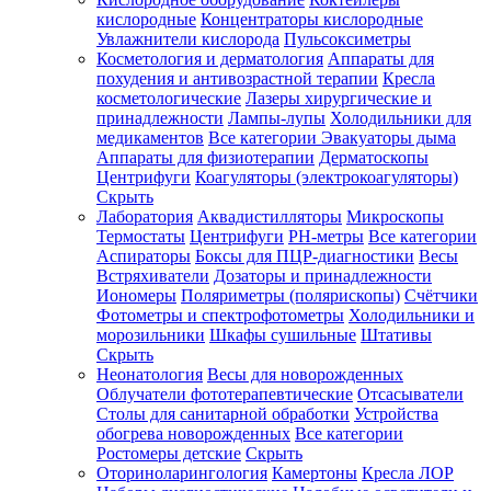
кислородные
Концентраторы кислородные
Увлажнители кислорода
Пульсоксиметры
Косметология и дерматология
Аппараты для
Зарегистрироваться
похудения и антивозрастной терапии
Кресла
косметологические
Лазеры хирургические и
принадлежности
Лампы-лупы
Холодильники для
медикаментов
Все категории
Эвакуаторы дыма
Аппараты для физиотерапии
Дерматоскопы
Зачем
Центрифуги
Коагуляторы (электрокоагуляторы)
регистрироваться?
Скрыть
Лаборатория
Аквадистилляторы
Микроскопы
Все
Термостаты
Центрифуги
PH-метры
Все категории
покупки
в
Аспираторы
Боксы для ПЦР-диагностики
Весы
одном
Встряхиватели
Дозаторы и принадлежности
месте
Иономеры
Поляриметры (полярископы)
Счётчики
Личный
Фотометры и спектрофотометры
Холодильники и
менеджер
морозильники
Шкафы сушильные
Штативы
Отслеживание
Скрыть
статуса
Неонатология
Весы для новорожденных
заказа
Облучатели фототерапевтические
Отсасыватели
Столы для санитарной обработки
Устройства
обогрева новорожденных
Все категории
Ростомеры детские
Скрыть
Оториноларингология
Камертоны
Кресла ЛОР