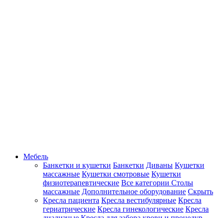
Мебель
Банкетки и кушетки
Банкетки
Диваны
Кушетки
массажные
Кушетки смотровые
Кушетки
физиотерапевтические
Все категории
Столы
массажные
Дополнительное оборудование
Скрыть
Кресла пациента
Кресла вестибулярные
Кресла
гериатрические
Кресла гинекологические
Кресла
диализные
Кресла для забора крови и процедур