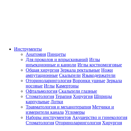
Инструменты
Анатомия
Пинцеты
Для проколов и впрыскиваний
Иглы
инъекционные и канюли
Иглы костномозговые
Общая хирургия
Зеркала ректальные
Ножи
ампутационные
Скальпели
Языкодержатели
Оториноларингология
Воронки ушные
Зеркала
носовые
Иглы
Камертоны
Офтальмология
Скальпели глазные
Стоматология
Терапия
Хирургия
Шприцы
карпульные
Лотки
Травматология и механотерапия
Метчики и
измерители канала
Угломеры
Наборы инструментов
Акушерство и гинекология
Стоматология
Оториноларингология
Хирургия