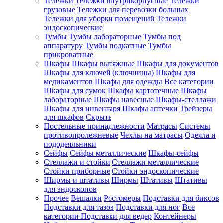
Тележки
Тележки внутрикорпусные
Тележки
грузовые
Тележки для перевозки больных
Тележки для уборки помещений
Тележки
эндоскопические
Тумбы
Тумбы лабораторные
Тумбы под
аппаратуру
Тумбы подкатные
Тумбы
прикроватные
Шкафы
Шкафы вытяжные
Шкафы для документов
Шкафы для ключей (ключницы)
Шкафы для
медикаментов
Шкафы для одежды
Все категории
Шкафы для сумок
Шкафы картотечные
Шкафы
лабораторные
Шкафы навесные
Шкафы-стеллажи
Шкафы для инвентаря
Шкафы аптечки
Трейзеры
для шкафов
Скрыть
Постельные принадлежности
Матрасы
Системы
противопролежневые
Чехлы на матрасы
Одеяла и
пододеяльники
Сейфы
Сейфы металлические
Шкафы-сейфы
Стеллажи и стойки
Стеллажи металлические
Стойки приборные
Стойки эндоскопические
Ширмы и штативы
Ширмы
Штативы
Штативы
для эндоскопов
Прочее
Вешалки
Ростомеры
Подставки для биксов
Подставки для тазов
Подставки для ног
Все
категории
Подставки для ведер
Контейнеры