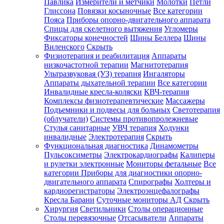
Павлика
Измерители и метчики
Молотки
Петли
Глиссона
Повязки косыночные
Все категории
Пояса
Приборы опорно-двигательного аппарата
Спицы для скелетного вытяжения
Угломеры
Фиксаторы конечностей
Шины Беллера
Шины
Виленского
Скрыть
Физиотерапия и реабилитация
Аппараты
низкочастотной терапии
Магнитотерапия
Ультразвуковая (УЗ) терапия
Ингаляторы
Аппараты дыхательной терапии
Все категории
Инвалидные кресла-коляски
КВЧ-терапия
Комплексы физиотерапевтические
Массажеры
Подъемники и подвесы для больных
Светотерапия
(облучатели)
Системы противопролежневые
Стулья санитарные
УВЧ терапия
Ходунки
инвалидные
Электротерапия
Скрыть
Функциональная диагностика
Динамометры
Пульсоксиметры
Электрокардиографы
Калиперы
и рулетки электронные
Мониторы фетальные
Все
категории
Приборы для диагностики опорно-
двигательного аппарата
Спирографы
Холтеры и
кардиорегистраторы
Электроэнцефалографы
Кресла Барани
Суточные мониторы АД
Скрыть
Хирургия
Светильники
Столы операционные
Столы перевязочные
Отсасыватели
Аппараты