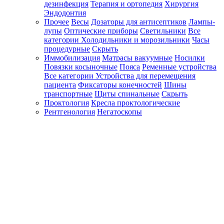
дезинфекция
Терапия и ортопедия
Хирургия
Эндодонтия
Прочее
Весы
Дозаторы для антисептиков
Лампы-
лупы
Оптические приборы
Светильники
Все
категории
Холодильники и морозильники
Часы
процедурные
Скрыть
Иммобилизация
Матрасы вакуумные
Носилки
Повязки косыночные
Пояса
Ременные устройства
Все категории
Устройства для перемещения
пациента
Фиксаторы конечностей
Шины
транспортные
Щиты спинальные
Скрыть
Проктология
Кресла проктологические
Рентгенология
Негатоскопы