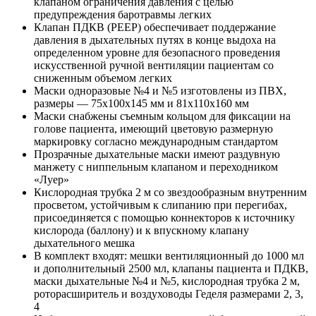
клапаном ограничения давления с целью
предупреждения баротравмы легких
Клапан ПДКВ (PEEP) обеспечивает поддержание
давления в дыхательных путях в конце выдоха на
определенном уровне для безопасного проведения
искусственной ручной вентиляции пациентам со
сниженным объемом легких
Маски одноразовые №4 и №5 изготовлены из ПВХ,
размеры — 75x100x145 мм и 81x110x160 мм
Маски снабжены съемным кольцом для фиксации на
голове пациента, имеющий цветовую размерную
маркировку согласно международным стандартом
Прозрачные дыхательные маски имеют раздувную
манжету с ниппельным клапаном и переходником
«Луер»
Кислородная трубка 2 м со звездообразным внутренним
просветом, устойчивым к слипанию при перегибах,
присоединяется с помощью коннекторов к источнику
кислорода (баллону) и к впускному клапану
дыхательного мешка
В комплект входят: мешки вентиляционный до 1000 мл
и дополнительный 2500 мл, клапаны пациента и ПДКВ,
маски дыхательные №4 и №5, кислородная трубка 2 м,
роторасширитель и воздуховоды Геделя размерами 2, 3,
4