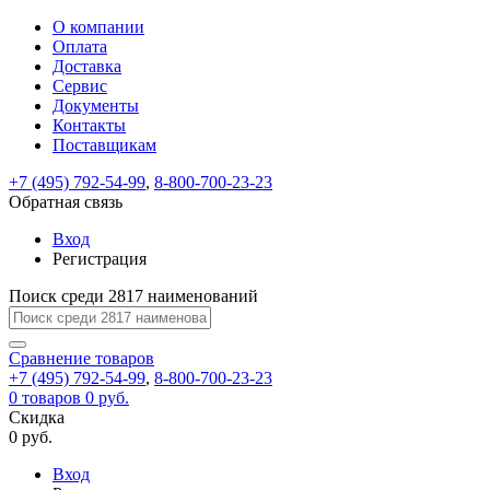
О компании
Восстановление
Обратная
Вход
Регистрация
Оплата
пароля
связь
На
Доставка
вашу
Сервис
почту
Только
Только
Документы
test@example.com
для
для
Ваше
Введите
Заполните
отправлена
ИП
ИП
Контакты
новый
Пароль
На
сообщение
форму.
ссылка.
и
и
пароль
Поставщикам
успешно
вашу
успешно
юр.
юр.
Перейдите
отправлено.
лиц
лиц
восстановлен
почту
Мы
+7 (495) 792-54-99
,
8-800-700-23-23
по
test@test.ru
ней
отправим
Обратная связь
для
отправлена
вам
завершения
ссылка.
Вход
регистрации.
ссылку
Регистрация
Войти
на
указанный
Перейдите
Сообщение
Поиск среди 2817 наименований
Ок
электронный
по
адрес,
ней
перейдя
Сравнение
для
товаров
по
+7 (495) 792-54-99
,
8-800-700-23-23
смены
Запомнить
Забыли
0
товаров
которой
0 руб.
пароля.
меня
пароль?
Сменить
Скидка
вы
0 руб.
сможете
пароль
Я принимаю условия
Войти
задать
пользовательского
Вход
новый
соглашения
и