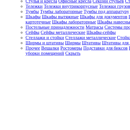
Стулья и кресла
Офисные кресла
Секции стульев
Ст
Тележки
Тележки внутрикорпусные
Тележки грузо
Тумбы
Тумбы лабораторные
Тумбы под аппаратуру
Шкафы
Шкафы вытяжные
Шкафы для документов
картотечные
Шкафы лабораторные
Шкафы навесны
Постельные принадлежности
Матрасы
Системы пр
Сейфы
Сейфы металлические
Шкафы-сейфы
Стеллажи и стойки
Стеллажи металлические
Стойк
Ширмы и штативы
Ширмы
Штативы
Штативы для 
Прочее
Вешалки
Ростомеры
Подставки для биксов
уборки помещений
Скрыть