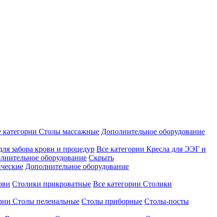
е категории
Столы массажные
Дополнительное оборудование
для забора крови и процедур
Все категории
Кресла для ЭЭГ и
лнительное оборудование
Скрыть
ические
Дополнительное оборудование
ови
Столики прикроватные
Все категории
Столики
ории
Столы пеленальные
Столы приборные
Столы-посты