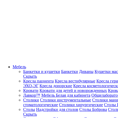
Мебель
Банкетки и кушетки
Банкетки
Диваны
Кушетки ма
Скрыть
Кресла пациента
Кресла вестибулярные
Кресла гер
ЭХО-ЭГ
Кресла донорские
Кресла косметологическ
Кровати
Кровати для детей и новорожденных
Кров
Лавкор™
Мебель Белая для кабинета
Общелаборато
Столики
Столики инструментальные
Столики ман
стоматологические
Столики хирургические
Столы 
Столы
Надстройки для столов
Столы Боброва
Стол
Скрыть