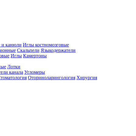
 и канюли
Иглы костномозговые
ционные
Скальпели
Языкодержатели
совые
Иглы
Камертоны
ные
Лотки
ели канала
Угломеры
томатология
Оториноларингология
Хирургия