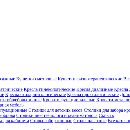
ссажные
Кушетки смотровые
Кушетки физиотерапевтические
Вс
иатрические
Кресла гинекологические
Кресла диализные
Кресла 
ие
Кресла отоларингологические
Кресла проктологические
Допо
ати общебольничные
Кровати функциональные
Кровати металл
рная мебель
ипуляционные
Столики для детских весов
Столики для забора кр
Боброва
Столики анестезиолога и реаниматолога
Скрыть
ы для кабинета
Столы лабораторные
Столы палатные
Все катег