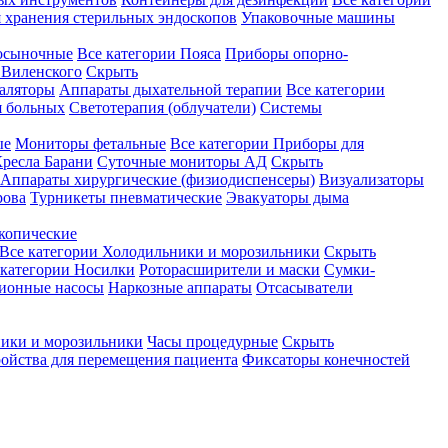
 хранения стерильных эндоскопов
Упаковочные машины
осыночные
Все категории
Пояса
Приборы опорно-
Виленского
Скрыть
аляторы
Аппараты дыхательной терапии
Все категории
я больных
Светотерапия (облучатели)
Системы
ые
Мониторы фетальные
Все категории
Приборы для
ресла Барани
Суточные мониторы АД
Скрыть
Аппараты хирургические (физиодиспенсеры)
Визуализаторы
рова
Турникеты пневматические
Эвакуаторы дыма
копические
Все категории
Холодильники и морозильники
Скрыть
 категории
Носилки
Роторасширители и маски
Сумки-
ионные насосы
Наркозные аппараты
Отсасыватели
ики и морозильники
Часы процедурные
Скрыть
ройства для перемещения пациента
Фиксаторы конечностей