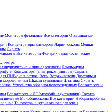
ие
Мониторы фетальные
Все категории
Отсасыватели
ории
Концентраторы кислорода
Ларингоскопы
Мешки
алы
Скрыть
 манжеты
Все категории
Фонарики диагностические
ксиметры
ы хирургические и принадлежности
Лампы-лупы
рифуги
Коагуляторы (электрокоагуляторы)
Скрыть
 для ПЦР-диагностики
Весы
Встряхиватели
Дозаторы и
и морозильники
Шкафы сушильные
Штативы
Скрыть
аботки
Устройства обогрева новорожденных
Все категории
опы
Все категории
ЛОР-комбайны (установки)
Скрыть
ы щелевые
Монобиноскопы
Все категории
Наборы пробных
иборные
Тонометры внутриглазного давления
ных инструментов
Контейнеры для дезинфекции
Все категории