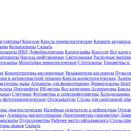
агуляторы)
Консоли
Кресла гинекологические
Кровати акушерск
дыма
Кольпоскопы
Скрыть
ппараты ИВЛ
Дефибрилляторы
Капнографы
Консоли
Все катег
 аппараты
Насосы инфузионные
Светильники
Расходные матери
атоскопы
Молоточки неврологические
Стетоскопы
Тонометры и
ые
Концентраторы кислородные
Увлажнители кислорода
Пульсо
ния и антивозрастной терапии
Кресла косметологические
Лазер
акуаторы дыма
Аппараты для физиотерапии
Дерматоскопы
Цент
остаты
Центрифуги
PH-метры
Все категории
Аспираторы
Боксы
копы)
Счётчики
Фотометры и спектрофотометры
Холодильники 
и фототерапевтические
Отсасыватели
Столы для санитарной обр
оры диагностические
Налобные осветители и рефлекторы
Отоск
ры)
Аппараты магнитотерапии
Диоптриметры (линзметры)
Ламп
ьмоскопы
Пупиллометры
Рабочее место офтальмолога
Столы пр
торы знаков
Скрыть
 бактерицидные
Рециркуляторы
Камеры для хранения стериль