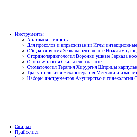
Инструменты
Анатомия
Пинцеты
Для проколов и впрыскиваний
Иглы инъекционные
Общая хирургия
Зеркала ректальные
Ножи ампута
Оториноларингология
Воронки ушные
Зеркала но
Офтальмология
Скальпели глазные
Стоматология
Терапия
Хирургия
Шприцы карпуль
Травматология и механотерапия
Метчики и измерит
Наборы инструментов
Акушерство и гинекология
С
Скидки
Прайс-лист