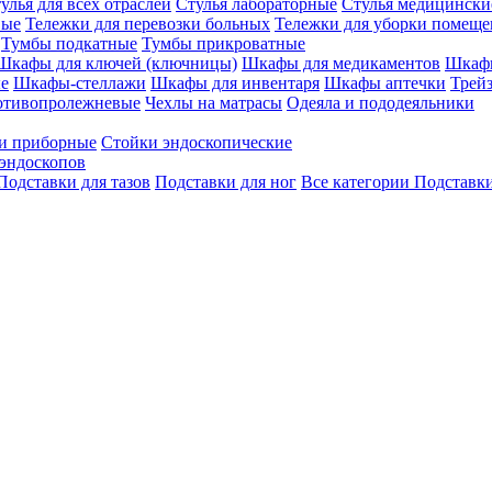
улья для всех отраслей
Стулья лабораторные
Стулья медицински
вые
Тележки для перевозки больных
Тележки для уборки помещ
Тумбы подкатные
Тумбы прикроватные
Шкафы для ключей (ключницы)
Шкафы для медикаментов
Шкафы
е
Шкафы-стеллажи
Шкафы для инвентаря
Шкафы аптечки
Трей
отивопролежневые
Чехлы на матрасы
Одеяла и пододеяльники
и приборные
Стойки эндоскопические
эндоскопов
Подставки для тазов
Подставки для ног
Все категории
Подставки