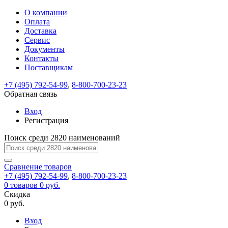
О компании
Восстановление
Обратная
Вход
Регистрация
Оплата
пароля
связь
На
Доставка
вашу
Сервис
почту
Только
Только
Документы
test@example.com
для
для
Ваше
Введите
Заполните
отправлена
Контакты
ИП
ИП
новый
Пароль
На
сообщение
ссылка.
форму.
и
и
Поставщикам
пароль
успешно
вашу
успешно
юр.
юр.
Перейдите
лиц
лиц
отправлено.
восстановлен
почту
+7 (495) 792-54-99
,
8-800-700-23-23
Мы
по
test@test.ru
ней
Обратная связь
отправим
для
отправлена
вам
завершения
Вход
ссылка.
регистрации.
ссылку
Регистрация
Войти
на
указанный
Поиск среди 2820 наименований
Перейдите
Сообщение
Ок
электронный
по
адрес,
ней
Сравнение
товаров
перейдя
для
+7 (495) 792-54-99
,
8-800-700-23-23
по
смены
Запомнить
Забыли
0
товаров
0 руб.
которой
пароля.
меня
пароль?
Скидка
Сменить
вы
0 руб.
сможете
пароль
Войти
Я принимаю условия
задать
Вход
пользовательского