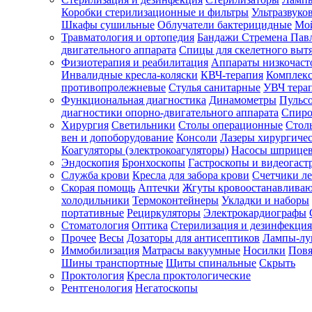
Коробки стерилизационные и фильтры
Ультразвуко
Шкафы сушильные
Облучатели бактерицидные
Мой
Травматология и ортопедия
Бандажи Стремена Пав
Зарегистрироваться
двигательного аппарата
Спицы для скелетного выт
Физиотерапия и реабилитация
Аппараты низкочаст
Инвалидные кресла-коляски
КВЧ-терапия
Комплекс
противопролежневые
Стулья санитарные
УВЧ тера
Функциональная диагностика
Динамометры
Пульс
Зачем
диагностики опорно-двигательного аппарата
Спиро
регистрироваться?
Хирургия
Светильники
Столы операционные
Стол
вен и допоборудование
Консоли
Лазеры хирургиче
Все
Коагуляторы (электрокоагуляторы)
Насосы шприце
покупки
Эндоскопия
Бронхоскопы
Гастроскопы и видеогаст
в
одном
Служба крови
Кресла для забора крови
Счетчики л
месте
Скорая помощь
Аптечки
Жгуты кровоостанавлива
Личный
холодильники
Термоконтейнеры
Укладки и наборы
менеджер
портативные
Рециркуляторы
Электрокардиографы
Стоматология
Оптика
Стерилизация и дезинфекция
Отслеживание
статуса
Прочее
Весы
Дозаторы для антисептиков
Лампы-л
заказа
Иммобилизация
Матрасы вакуумные
Носилки
Повя
Шины транспортные
Щиты спинальные
Скрыть
Проктология
Кресла проктологические
Рентгенология
Негатоскопы