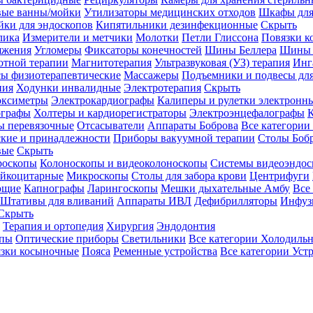
вые ванны/мойки
Утилизаторы медицинских отходов
Шкафы для
ки для эндоскопов
Кипятильники дезинфекционные
Скрыть
лика
Измерители и метчики
Молотки
Петли Глиссона
Повязки к
яжения
Угломеры
Фиксаторы конечностей
Шины Беллера
Шины 
отной терапии
Магнитотерапия
Ультразвуковая (УЗ) терапия
Инг
ы физиотерапевтические
Массажеры
Подъемники и подвесы дл
пия
Ходунки инвалидные
Электротерапия
Скрыть
оксиметры
Электрокардиографы
Калиперы и рулетки электронн
графы
Холтеры и кардиорегистраторы
Электроэнцефалографы
К
ы перевязочные
Отсасыватели
Аппараты Боброва
Все категории
ские и принадлежности
Приборы вакуумной терапии
Столы Боб
вые
Скрыть
роскопы
Колоноскопы и видеоколоноскопы
Системы видеоэндос
ейкоцитарные
Микроскопы
Столы для забора крови
Центрифуги
ющие
Капнографы
Ларингоскопы
Мешки дыхательные Амбу
Все
Штативы для вливаний
Аппараты ИВЛ
Дефибрилляторы
Инфуз
Скрыть
Терапия и ортопедия
Хирургия
Эндодонтия
упы
Оптические приборы
Светильники
Все категории
Холодильн
зки косыночные
Пояса
Ременные устройства
Все категории
Уст