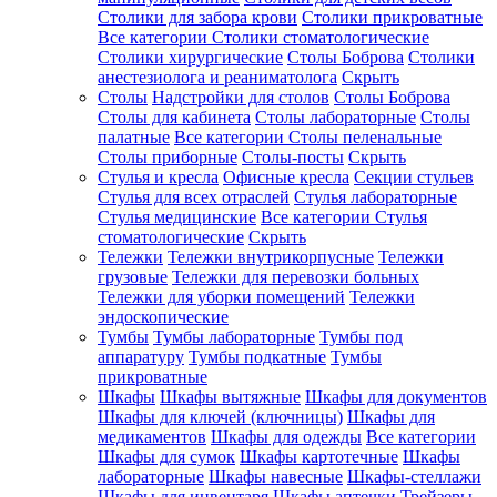
Столики для забора крови
Столики прикроватные
Все категории
Столики стоматологические
Столики хирургические
Столы Боброва
Столики
анестезиолога и реаниматолога
Скрыть
Столы
Надстройки для столов
Столы Боброва
Столы для кабинета
Столы лабораторные
Столы
палатные
Все категории
Столы пеленальные
Столы приборные
Столы-посты
Скрыть
Стулья и кресла
Офисные кресла
Секции стульев
Стулья для всех отраслей
Стулья лабораторные
Стулья медицинские
Все категории
Стулья
стоматологические
Скрыть
Тележки
Тележки внутрикорпусные
Тележки
грузовые
Тележки для перевозки больных
Тележки для уборки помещений
Тележки
эндоскопические
Тумбы
Тумбы лабораторные
Тумбы под
аппаратуру
Тумбы подкатные
Тумбы
прикроватные
Шкафы
Шкафы вытяжные
Шкафы для документов
Шкафы для ключей (ключницы)
Шкафы для
медикаментов
Шкафы для одежды
Все категории
Шкафы для сумок
Шкафы картотечные
Шкафы
лабораторные
Шкафы навесные
Шкафы-стеллажи
Шкафы для инвентаря
Шкафы аптечки
Трейзеры