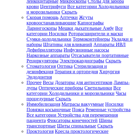
лейкоцитарные
Микроскопы
Столы для забора
крови
Центрифуги
Все категории
Холодильники
и морозильники
Скрыть
Скорая помощь
Аптечки
Жгуты
кровоостанавливающие
Капнографы
Ларингоскопы
Мешки дыхательные Амбу
Все
категории
Носилки
Роторасширители и маски
Сумки-холодильники
Термоконтейнеры
Укладки и
наборы
Штативы для вливаний
Аппараты ИВЛ
Дефибрилляторы
Инфузионные насосы
Наркозные аппараты
Отсасыватели портативные
Рециркуляторы
Электрокардиографы
Скрыть
Стоматология
Оптика
Стерилизация и
дезинфекция
Терапия и ортопедия
Хирургия
Эндодонтия
Прочее
Весы
Дозаторы для антисептиков
Лампы-
лупы
Оптические приборы
Светильники
Все
категории
Холодильники и морозильники
Часы
процедурные
Скрыть
Иммобилизация
Матрасы вакуумные
Носилки
Повязки косыночные
Пояса
Ременные устройства
Все категории
Устройства для перемещения
пациента
Фиксаторы конечностей
Шины
транспортные
Щиты спинальные
Скрыть
Проктология
Кресла проктологические