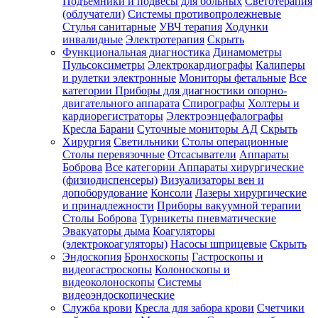
Подъемники и подвесы для больных
Светотерапия
(облучатели)
Системы противопролежневые
Стулья санитарные
УВЧ терапия
Ходунки
инвалидные
Электротерапия
Скрыть
Функциональная диагностика
Динамометры
Пульсоксиметры
Электрокардиографы
Калиперы
и рулетки электронные
Мониторы фетальные
Все
категории
Приборы для диагностики опорно-
двигательного аппарата
Спирографы
Холтеры и
кардиорегистраторы
Электроэнцефалографы
Кресла Барани
Суточные мониторы АД
Скрыть
Хирургия
Светильники
Столы операционные
Столы перевязочные
Отсасыватели
Аппараты
Боброва
Все категории
Аппараты хирургические
(физиодиспенсеры)
Визуализаторы вен и
допоборудование
Консоли
Лазеры хирургические
и принадлежности
Приборы вакуумной терапии
Столы Боброва
Турникеты пневматические
Эвакуаторы дыма
Коагуляторы
(электрокоагуляторы)
Насосы шприцевые
Скрыть
Эндоскопия
Бронхоскопы
Гастроскопы и
видеогастроскопы
Колоноскопы и
видеоколоноскопы
Системы
видеоэндоскопические
Служба крови
Кресла для забора крови
Счетчики