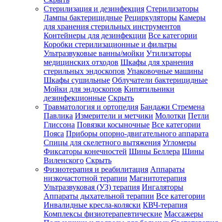
Стерилизация и дезинфекция
Стерилизаторы
Лампы бактерицидные
Рециркуляторы
Камеры
для хранения стерильных инструментов
Контейнеры для дезинфекции
Все категории
Коробки стерилизационные и фильтры
Ультразвуковые ванны/мойки
Утилизаторы
медицинских отходов
Шкафы для хранения
стерильных эндоскопов
Упаковочные машины
Шкафы сушильные
Облучатели бактерицидные
Мойки для эндоскопов
Кипятильники
дезинфекционные
Скрыть
Травматология и ортопедия
Бандажи Стремена
Павлика
Измерители и метчики
Молотки
Петли
Глиссона
Повязки косыночные
Все категории
Пояса
Приборы опорно-двигательного аппарата
Спицы для скелетного вытяжения
Угломеры
Фиксаторы конечностей
Шины Беллера
Шины
Виленского
Скрыть
Физиотерапия и реабилитация
Аппараты
низкочастотной терапии
Магнитотерапия
Ультразвуковая (УЗ) терапия
Ингаляторы
Аппараты дыхательной терапии
Все категории
Инвалидные кресла-коляски
КВЧ-терапия
Комплексы физиотерапевтические
Массажеры