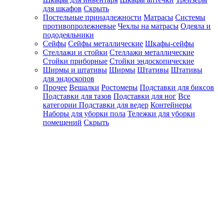
для шкафов
Скрыть
Постельные принадлежности
Матрасы
Системы
противопролежневые
Чехлы на матрасы
Одеяла и
пододеяльники
Сейфы
Сейфы металлические
Шкафы-сейфы
Стеллажи и стойки
Стеллажи металлические
Стойки приборные
Стойки эндоскопические
Ширмы и штативы
Ширмы
Штативы
Штативы
для эндоскопов
Прочее
Вешалки
Ростомеры
Подставки для биксов
Подставки для тазов
Подставки для ног
Все
категории
Подставки для ведер
Контейнеры
Наборы для уборки пола
Тележки для уборки
помещений
Скрыть