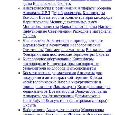
дыма
Кольпоскопы
Скрыть
Анестезиология и реанимация
Аппараты Боброва
Аппараты ИВЛ
Дефибрилляторы
Капнографы
Консоли
Все категории
Концентраторы кислорода
Ларингоскопы
Мешки дыхательные Амбу
Мониторы пациента
Наркозные аппараты
Насосы
инфузионные
Светильники
Расходные материалы
Скрыть
Диагностика
Алкотестеры и принадлежности
Дерматоскопы
Молоточки неврологические
Стетоскопы
Тонометры и манжеты
Все категории
Фонарики диагностические
Термометры
Скрыть
Кислородное оборудование
Коктейлеры
кислородные
Концентраторы кислородные
Увлажнители кислорода
Пульсоксиметры
Косметология и дерматология
Аппараты для
похудения и антивозрастной терапии
Кресла
косметологические
Лазеры хирургические и
принадлежности
Лампы-лупы
Холодильники для
медикаментов
Все категории
Эвакуаторы дыма
Аппараты для физиотерапии
Дерматоскопы
Центрифуги
Коагуляторы (электрокоагуляторы)
Скрыть
Лаборатория
Аквадистилляторы
Микроскопы
Термостаты
Центрифуги
PH-метры
Все категории