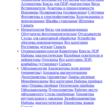
Аспираторы
Боксы для ПЦР-диагностики
Весы
Встряхиватели
Дозаторы и принадлежности
Иономеры
Поляриметры (полярископы)
Счётчики
Фотометры и спектрофотометры
Холодильники и
морозильники
Шкафы сушильные
Штативы
Скрыть
Неонатология
Весы для новорожденных
Облучатели фототерапевтические
Отсасыватели
Столы для санитарной обработки
Устройства
обогрева новорожденных
Все категории
Ростомеры детские
Скрыть
Оториноларингология
Камертоны
Кресла ЛОР
Наборы диагностические
Налобные осветители и
рефлекторы
Отоскопы
Все категории
ЛОР-
комбайны (установки)
Скрыть
Офтальмология
Анализаторы поля зрения
(периметры)
Аппараты магнитотерапии
Диоптриметры (линзметры)
Лампы щелевые
Монобиноскопы
Все категории
Наборы пробных
линз
Оправы пробные
Оптические приборы
Офтальмоскопы
Пупиллометры
Рабочее место
офтальмолога
Столы приборные
Тонометры
внутриглазного давления
Экзофтальмометры
Наборы диагностические
Проекторы знаков
Скрыть