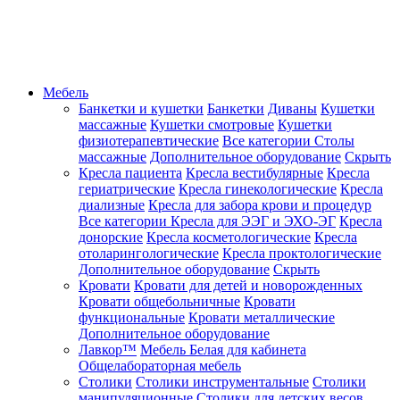
Мебель
Банкетки и кушетки
Банкетки
Диваны
Кушетки
массажные
Кушетки смотровые
Кушетки
физиотерапевтические
Все категории
Столы
массажные
Дополнительное оборудование
Скрыть
Кресла пациента
Кресла вестибулярные
Кресла
гериатрические
Кресла гинекологические
Кресла
диализные
Кресла для забора крови и процедур
Все категории
Кресла для ЭЭГ и ЭХО-ЭГ
Кресла
донорские
Кресла косметологические
Кресла
отоларингологические
Кресла проктологические
Дополнительное оборудование
Скрыть
Кровати
Кровати для детей и новорожденных
Кровати общебольничные
Кровати
функциональные
Кровати металлические
Дополнительное оборудование
Лавкор™
Мебель Белая для кабинета
Общелабораторная мебель
Столики
Столики инструментальные
Столики
манипуляционные
Столики для детских весов