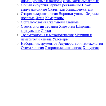
инъекционные и канюли
Иглы костномозговые
Общая хирургия
Зеркала ректальные
Ножи
ампутационные
Скальпели
Языкодержатели
Оториноларингология
Воронки ушные
Зеркала
носовые
Иглы
Камертоны
Офтальмология
Скальпели глазные
Стоматология
Терапия
Хирургия
Шприцы
карпульные
Лотки
Травматология и механотерапия
Метчики и
измерители канала
Угломеры
Наборы инструментов
Акушерство и гинекология
Стоматология
Оториноларингология
Хирургия