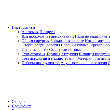
Инструменты
Анатомия
Пинцеты
Для проколов и впрыскиваний
Иглы инъекционные
Общая хирургия
Зеркала ректальные
Ножи ампута
Оториноларингология
Воронки ушные
Зеркала но
Офтальмология
Скальпели глазные
Стоматология
Терапия
Хирургия
Шприцы карпуль
Травматология и механотерапия
Метчики и измерит
Наборы инструментов
Акушерство и гинекология
С
Скидки
Прайс-лист