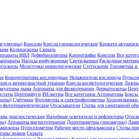
агуляторы)
Консоли
Кресла гинекологические
Кровати акушерск
дыма
Кольпоскопы
Скрыть
ппараты ИВЛ
Дефибрилляторы
Капнографы
Консоли
Все катег
 аппараты
Насосы инфузионные
Светильники
Расходные матери
атоскопы
Молоточки неврологические
Стетоскопы
Тонометры и
ые
Концентраторы кислородные
Увлажнители кислорода
Пульсо
ния и антивозрастной терапии
Кресла косметологические
Лазер
акуаторы дыма
Аппараты для физиотерапии
Дерматоскопы
Цент
остаты
Центрифуги
PH-метры
Все категории
Аспираторы
Боксы
копы)
Счётчики
Фотометры и спектрофотометры
Холодильники 
и фототерапевтические
Отсасыватели
Столы для санитарной обр
оры диагностические
Налобные осветители и рефлекторы
Отоск
ры)
Аппараты магнитотерапии
Диоптриметры (линзметры)
Ламп
ьмоскопы
Пупиллометры
Рабочее место офтальмолога
Столы пр
торы знаков
Скрыть
 бактерицидные
Рециркуляторы
Камеры для хранения стериль