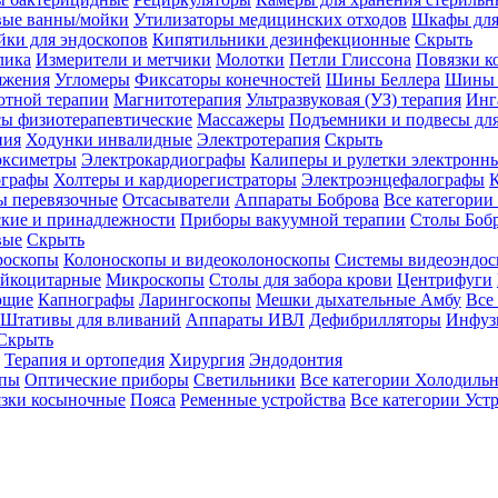
вые ванны/мойки
Утилизаторы медицинских отходов
Шкафы для
ки для эндоскопов
Кипятильники дезинфекционные
Скрыть
лика
Измерители и метчики
Молотки
Петли Глиссона
Повязки к
яжения
Угломеры
Фиксаторы конечностей
Шины Беллера
Шины 
отной терапии
Магнитотерапия
Ультразвуковая (УЗ) терапия
Инг
ы физиотерапевтические
Массажеры
Подъемники и подвесы дл
пия
Ходунки инвалидные
Электротерапия
Скрыть
оксиметры
Электрокардиографы
Калиперы и рулетки электронн
графы
Холтеры и кардиорегистраторы
Электроэнцефалографы
К
ы перевязочные
Отсасыватели
Аппараты Боброва
Все категории
ские и принадлежности
Приборы вакуумной терапии
Столы Боб
вые
Скрыть
роскопы
Колоноскопы и видеоколоноскопы
Системы видеоэндос
ейкоцитарные
Микроскопы
Столы для забора крови
Центрифуги
ющие
Капнографы
Ларингоскопы
Мешки дыхательные Амбу
Все
Штативы для вливаний
Аппараты ИВЛ
Дефибрилляторы
Инфуз
Скрыть
Терапия и ортопедия
Хирургия
Эндодонтия
упы
Оптические приборы
Светильники
Все категории
Холодильн
зки косыночные
Пояса
Ременные устройства
Все категории
Уст