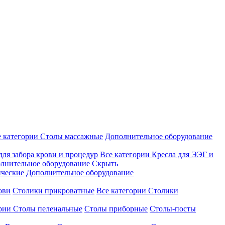
е категории
Столы массажные
Дополнительное оборудование
для забора крови и процедур
Все категории
Кресла для ЭЭГ и
лнительное оборудование
Скрыть
ические
Дополнительное оборудование
ови
Столики прикроватные
Все категории
Столики
ории
Столы пеленальные
Столы приборные
Столы-посты