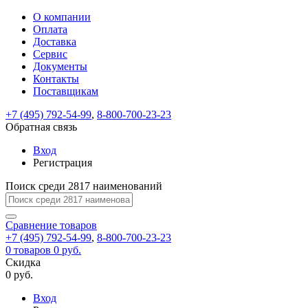
О компании
Восстановление
Обратная
Вход
Регистрация
Оплата
пароля
связь
На
Доставка
вашу
Сервис
почту
Только
Только
Документы
test@example.com
для
для
Ваше
Введите
Заполните
отправлена
Контакты
ИП
ИП
новый
Пароль
На
сообщение
ссылка.
форму.
и
и
Поставщикам
пароль
успешно
вашу
успешно
юр.
юр.
Перейдите
лиц
лиц
отправлено.
восстановлен
почту
+7 (495) 792-54-99
,
8-800-700-23-23
Мы
по
test@test.ru
ней
Обратная связь
отправим
для
отправлена
вам
завершения
Вход
ссылка.
регистрации.
ссылку
Регистрация
Войти
на
указанный
Поиск среди 2817 наименований
Перейдите
Сообщение
Ок
электронный
по
адрес,
ней
Сравнение
товаров
перейдя
для
+7 (495) 792-54-99
,
8-800-700-23-23
по
смены
Запомнить
Забыли
0
товаров
0 руб.
которой
пароля.
меня
пароль?
Скидка
Сменить
вы
0 руб.
сможете
пароль
Войти
Я принимаю условия
задать
Вход
пользовательского