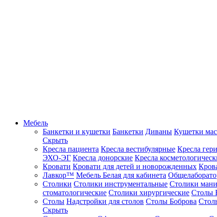
Мебель
Банкетки и кушетки
Банкетки
Диваны
Кушетки ма
Скрыть
Кресла пациента
Кресла вестибулярные
Кресла гер
ЭХО-ЭГ
Кресла донорские
Кресла косметологическ
Кровати
Кровати для детей и новорожденных
Кров
Лавкор™
Мебель Белая для кабинета
Общелаборато
Столики
Столики инструментальные
Столики ман
стоматологические
Столики хирургические
Столы 
Столы
Надстройки для столов
Столы Боброва
Стол
Скрыть