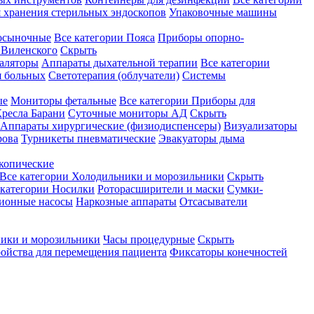
 хранения стерильных эндоскопов
Упаковочные машины
осыночные
Все категории
Пояса
Приборы опорно-
Виленского
Скрыть
аляторы
Аппараты дыхательной терапии
Все категории
я больных
Светотерапия (облучатели)
Системы
ые
Мониторы фетальные
Все категории
Приборы для
ресла Барани
Суточные мониторы АД
Скрыть
Аппараты хирургические (физиодиспенсеры)
Визуализаторы
рова
Турникеты пневматические
Эвакуаторы дыма
копические
Все категории
Холодильники и морозильники
Скрыть
 категории
Носилки
Роторасширители и маски
Сумки-
ионные насосы
Наркозные аппараты
Отсасыватели
ики и морозильники
Часы процедурные
Скрыть
ройства для перемещения пациента
Фиксаторы конечностей