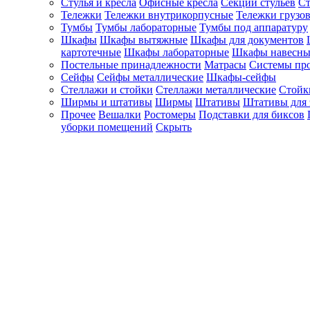
Стулья и кресла
Офисные кресла
Секции стульев
Ст
Тележки
Тележки внутрикорпусные
Тележки грузо
Тумбы
Тумбы лабораторные
Тумбы под аппаратуру
Шкафы
Шкафы вытяжные
Шкафы для документов
картотечные
Шкафы лабораторные
Шкафы навесны
Постельные принадлежности
Матрасы
Системы пр
Сейфы
Сейфы металлические
Шкафы-сейфы
Стеллажи и стойки
Стеллажи металлические
Стойк
Ширмы и штативы
Ширмы
Штативы
Штативы для 
Прочее
Вешалки
Ростомеры
Подставки для биксов
уборки помещений
Скрыть