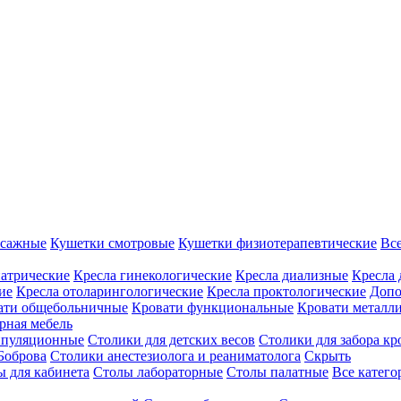
ссажные
Кушетки смотровые
Кушетки физиотерапевтические
Вс
иатрические
Кресла гинекологические
Кресла диализные
Кресла 
ие
Кресла отоларингологические
Кресла проктологические
Допо
ати общебольничные
Кровати функциональные
Кровати металл
рная мебель
ипуляционные
Столики для детских весов
Столики для забора кр
Боброва
Столики анестезиолога и реаниматолога
Скрыть
ы для кабинета
Столы лабораторные
Столы палатные
Все катег