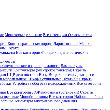
ие
Мониторы фетальные
Все категории
Отсасыватели
ории
Концентраторы кислорода
Ларингоскопы
Мешки
алы
Скрыть
 манжеты
Все категории
Фонарики диагностические
ксиметры
ы хирургические и принадлежности
Лампы-лупы
рифуги
Коагуляторы (электрокоагуляторы)
Скрыть
 для ПЦР-диагностики
Весы
Встряхиватели
Дозаторы и
и морозильники
Шкафы сушильные
Штативы
Скрыть
аботки
Устройства обогрева новорожденных
Все категории
опы
Все категории
ЛОР-комбайны (установки)
Скрыть
ы щелевые
Монобиноскопы
Все категории
Наборы пробных
иборные
Тонометры внутриглазного давления
ных инструментов
Контейнеры для дезинфекции
Все категории