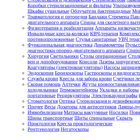
Коробки стерилизационные и фильтры
Ультразвуко
Шкафы сушильные
Облучатели бактерицидные
Мой
Травматология и ортопедия
Бандажи Стремена Пав
Зарегистрироваться
двигательного аппарата
Спицы для скелетного выт
Физиотерапия и реабилитация
Аппараты низкочаст
Инвалидные кресла-коляски
КВЧ-терапия
Комплекс
противопролежневые
Стулья санитарные
УВЧ тера
Функциональная диагностика
Динамометры
Пульс
Зачем
диагностики опорно-двигательного аппарата
Спиро
регистрироваться?
Хирургия
Светильники
Столы операционные
Стол
вен и допоборудование
Консоли
Лазеры хирургиче
Все
Коагуляторы (электрокоагуляторы)
Насосы шприце
покупки
Эндоскопия
Бронхоскопы
Гастроскопы и видеогаст
в
одном
Служба крови
Кресла для забора крови
Счетчики л
месте
Скорая помощь
Аптечки
Жгуты кровоостанавлива
Личный
холодильники
Термоконтейнеры
Укладки и наборы
менеджер
портативные
Рециркуляторы
Электрокардиографы
Стоматология
Оптика
Стерилизация и дезинфекция
Отслеживание
статуса
Прочее
Весы
Дозаторы для антисептиков
Лампы-л
заказа
Иммобилизация
Матрасы вакуумные
Носилки
Повя
Шины транспортные
Щиты спинальные
Скрыть
Проктология
Кресла проктологические
Рентгенология
Негатоскопы