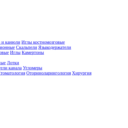
 и канюли
Иглы костномозговые
ционные
Скальпели
Языкодержатели
совые
Иглы
Камертоны
ные
Лотки
ели канала
Угломеры
томатология
Оториноларингология
Хирургия