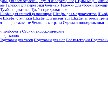
улья для всех отраслей
Стулья лабораторные
Стулья медицински
вые
Тележки для перевозки больных
Тележки для уборки помещ
Тумбы подкатные
Тумбы прикроватные
Шкафы для ключей (ключницы)
Шкафы для медикаментов
Шкафы
е
Шкафы-стеллажи
Шкафы для инвентаря
Шкафы аптечки
Трей
отивопролежневые
Чехлы на матрасы
Одеяла и пододеяльники
и приборные
Стойки эндоскопические
эндоскопов
Подставки для тазов
Подставки для ног
Все категории
Подставки