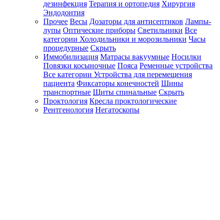
дезинфекция
Терапия и ортопедия
Хирургия
Эндодонтия
Прочее
Весы
Дозаторы для антисептиков
Лампы-
лупы
Оптические приборы
Светильники
Все
категории
Холодильники и морозильники
Часы
процедурные
Скрыть
Иммобилизация
Матрасы вакуумные
Носилки
Повязки косыночные
Пояса
Ременные устройства
Все категории
Устройства для перемещения
пациента
Фиксаторы конечностей
Шины
транспортные
Щиты спинальные
Скрыть
Проктология
Кресла проктологические
Рентгенология
Негатоскопы