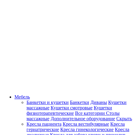
Мебель
Банкетки и кушетки
Банкетки
Диваны
Кушетки
массажные
Кушетки смотровые
Кушетки
физиотерапевтические
Все категории
Столы
массажные
Дополнительное оборудование
Скрыть
Кресла пациента
Кресла вестибулярные
Кресла
гериатрические
Кресла гинекологические
Кресла
диализные
Кресла для забора крови и процедур