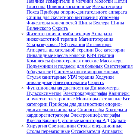
Павлика
Измерители и метчики
Молотки
Петли
Глиссона
Повязки косыночные
Все категории
Пояса
Приборы опорно-двигательного аппарата
Спицы для скелетного вытяжения
Угломеры
Фиксаторы конечностей
Шины Беллера
Шины
Виленского
Скрыть
Физиотерапия и реабилитация
Аппараты
низкочастотной терапии
Магнитотерапия
Ультразвуковая (УЗ) терапия
Ингаляторы
Аппараты дыхательной терапии
Все категории
Инвалидные кресла-коляски
КВЧ-терапия
Комплексы физиотерапевтические
Массажеры
Подъемники и подвесы для больных
Светотерапия
(облучатели)
Системы противопролежневые
Стулья санитарные
УВЧ терапия
Ходунки
инвалидные
Электротерапия
Скрыть
Функциональная диагностика
Динамометры
Пульсоксиметры
Электрокардиографы
Калиперы
и рулетки электронные
Мониторы фетальные
Все
категории
Приборы для диагностики опорно-
двигательного аппарата
Спирографы
Холтеры и
кардиорегистраторы
Электроэнцефалографы
Кресла Барани
Суточные мониторы АД
Скрыть
Хирургия
Светильники
Столы операционные
Столы перевязочные
Отсасыватели
Аппараты