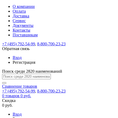
О компании
Восстановление
Обратная
Вход
Регистрация
Оплата
пароля
связь
На
Доставка
вашу
Сервис
почту
Только
Только
Документы
test@example.com
для
для
Ваше
Введите
Заполните
отправлена
ИП
ИП
Контакты
новый
Пароль
На
сообщение
форму.
ссылка.
и
и
пароль
Поставщикам
успешно
вашу
успешно
юр.
юр.
Перейдите
отправлено.
лиц
лиц
восстановлен
почту
Мы
+7 (495) 792-54-99
,
8-800-700-23-23
по
test@test.ru
ней
отправим
Обратная связь
для
отправлена
вам
завершения
ссылка.
Вход
регистрации.
ссылку
Регистрация
Войти
на
указанный
Перейдите
Сообщение
Поиск среди 2820 наименований
Ок
электронный
по
адрес,
ней
перейдя
Сравнение
для
товаров
по
+7 (495) 792-54-99
,
8-800-700-23-23
смены
Запомнить
Забыли
0
товаров
которой
0 руб.
пароля.
меня
пароль?
Сменить
Скидка
вы
0 руб.
сможете
пароль
Я принимаю условия
Войти
задать
пользовательского
Вход
новый
соглашения
и