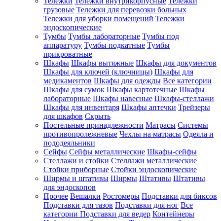
Тележки
Тележки внутрикорпусные
Тележки
грузовые
Тележки для перевозки больных
Тележки для уборки помещений
Тележки
эндоскопические
Тумбы
Тумбы лабораторные
Тумбы под
аппаратуру
Тумбы подкатные
Тумбы
прикроватные
Шкафы
Шкафы вытяжные
Шкафы для документов
Шкафы для ключей (ключницы)
Шкафы для
медикаментов
Шкафы для одежды
Все категории
Шкафы для сумок
Шкафы картотечные
Шкафы
лабораторные
Шкафы навесные
Шкафы-стеллажи
Шкафы для инвентаря
Шкафы аптечки
Трейзеры
для шкафов
Скрыть
Постельные принадлежности
Матрасы
Системы
противопролежневые
Чехлы на матрасы
Одеяла и
пододеяльники
Сейфы
Сейфы металлические
Шкафы-сейфы
Стеллажи и стойки
Стеллажи металлические
Стойки приборные
Стойки эндоскопические
Ширмы и штативы
Ширмы
Штативы
Штативы
для эндоскопов
Прочее
Вешалки
Ростомеры
Подставки для биксов
Подставки для тазов
Подставки для ног
Все
категории
Подставки для ведер
Контейнеры