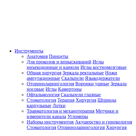
Инструменты
Анатомия
Пинцеты
Для проколов и впрыскиваний
Иглы
инъекционные и канюли
Иглы костномозговые
Общая хирургия
Зеркала ректальные
Ножи
ампутационные
Скальпели
Языкодержатели
Оториноларингология
Воронки ушные
Зеркала
носовые
Иглы
Камертоны
Офтальмология
Скальпели глазные
Стоматология
Терапия
Хирургия
Шприцы
карпульные
Лотки
Травматология и механотерапия
Метчики и
измерители канала
Угломеры
Наборы инструментов
Акушерство и гинекология
Стоматология
Оториноларингология
Хирургия