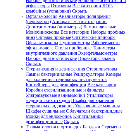
Наборы диагностические
Налобные осветители и
рефлекторы
Отоскопы
Все категории
ЛОР-
комбайны (установки)
Скрыть
Офтальмология
Анализаторы поля зрения
(периметры)
Аппараты магнитотерапии
Диоптриметры (линзметры)
Лампы щелевые
Монобиноскопы
Все категории
Наборы пробных
линз
Оправы пробные
Оптические приборы
Офтальмоскопы
Пупиллометры
Рабочее место
офтальмолога
Столы приборные
Тонометры
внутриглазного давления
Экзофтальмометры
Наборы диагностические
Проекторы знаков
Скрыть
Стерилизация и дезинфекция
Стерилизаторы
Лампы бактерицидные
Рециркуляторы
Камеры
для хранения стерильных инструментов
Контейнеры для дезинфекции
Все категории
Коробки стерилизационные и фильтры
Ультразвуковые ванны/мойки
Утилизаторы
медицинских отходов
Шкафы для хранения
стерильных эндоскопов
Упаковочные машины
Шкафы сушильные
Облучатели бактерицидные
Мойки для эндоскопов
Кипятильники
дезинфекционные
Скрыть
Травматология и ортопедия
Бандажи Стремена