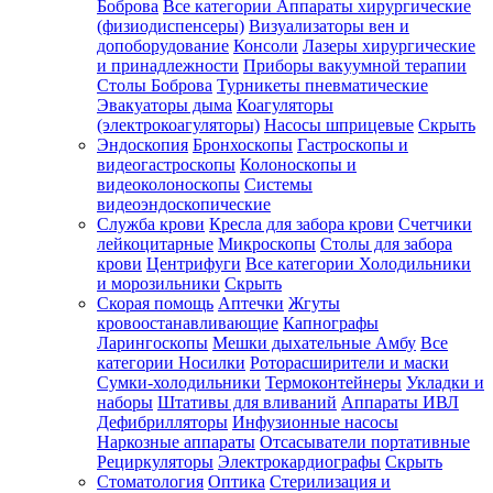
Боброва
Все категории
Аппараты хирургические
(физиодиспенсеры)
Визуализаторы вен и
допоборудование
Консоли
Лазеры хирургические
и принадлежности
Приборы вакуумной терапии
Столы Боброва
Турникеты пневматические
Эвакуаторы дыма
Коагуляторы
(электрокоагуляторы)
Насосы шприцевые
Скрыть
Эндоскопия
Бронхоскопы
Гастроскопы и
видеогастроскопы
Колоноскопы и
видеоколоноскопы
Системы
видеоэндоскопические
Служба крови
Кресла для забора крови
Счетчики
лейкоцитарные
Микроскопы
Столы для забора
крови
Центрифуги
Все категории
Холодильники
и морозильники
Скрыть
Скорая помощь
Аптечки
Жгуты
кровоостанавливающие
Капнографы
Ларингоскопы
Мешки дыхательные Амбу
Все
категории
Носилки
Роторасширители и маски
Сумки-холодильники
Термоконтейнеры
Укладки и
наборы
Штативы для вливаний
Аппараты ИВЛ
Дефибрилляторы
Инфузионные насосы
Наркозные аппараты
Отсасыватели портативные
Рециркуляторы
Электрокардиографы
Скрыть
Стоматология
Оптика
Стерилизация и