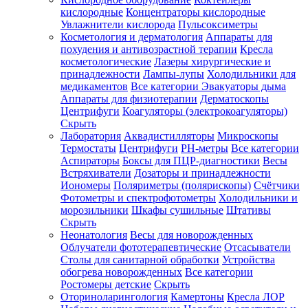
кислородные
Концентраторы кислородные
Увлажнители кислорода
Пульсоксиметры
Косметология и дерматология
Аппараты для
Зарегистрироваться
похудения и антивозрастной терапии
Кресла
косметологические
Лазеры хирургические и
принадлежности
Лампы-лупы
Холодильники для
медикаментов
Все категории
Эвакуаторы дыма
Аппараты для физиотерапии
Дерматоскопы
Зачем
Центрифуги
Коагуляторы (электрокоагуляторы)
регистрироваться?
Скрыть
Лаборатория
Аквадистилляторы
Микроскопы
Все
Термостаты
Центрифуги
PH-метры
Все категории
покупки
в
Аспираторы
Боксы для ПЦР-диагностики
Весы
одном
Встряхиватели
Дозаторы и принадлежности
месте
Иономеры
Поляриметры (полярископы)
Счётчики
Личный
Фотометры и спектрофотометры
Холодильники и
менеджер
морозильники
Шкафы сушильные
Штативы
Отслеживание
Скрыть
статуса
Неонатология
Весы для новорожденных
заказа
Облучатели фототерапевтические
Отсасыватели
Столы для санитарной обработки
Устройства
обогрева новорожденных
Все категории
Ростомеры детские
Скрыть
Оториноларингология
Камертоны
Кресла ЛОР