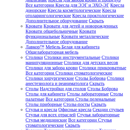
Все категории
Кресла для ЭЭГ и ЭХО-ЭГ
Кресла
донорские
Кресла косметологические
Кресла
отоларингологические
Кресла проктологические
Дополнительное оборудование
Скрыть
Кровати
Кровати для детей и новорожденных
Кровати общебольничные
Кровати
функциональные
Кровати металлические
Дополнительное оборудование
Лавкор™
Мебель Белая для кабинета
Общелабораторная мебель
Столики
Столики инструментальные
Столики
манипуляционные
Столики для детских весов
Столики для забора крови
Столики прикроватные
Все категории
Столики стоматологические
Столики хирургические
Столы Боброва
Столики
анестезиолога и реаниматолога
Скрыть
Столы
Надстройки для столов
Столы Боброва
Столы для кабинета
Столы лабораторные
Столы
палатные
Все категории
Столы пеленальные
Столы приборные
Столы-посты
Скрыть
Стулья и кресла
Офисные кресла
Секции стульев
Стулья для всех отраслей
Стулья лабораторные
Стулья медицинские
Все категории
Стулья
стоматологические
Скрыть