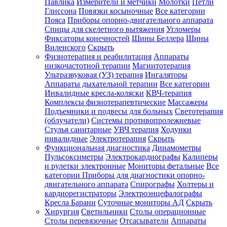
Павлика
Измерители и метчики
Молотки
Петли
Глиссона
Повязки косыночные
Все категории
Пояса
Приборы опорно-двигательного аппарата
Спицы для скелетного вытяжения
Угломеры
Фиксаторы конечностей
Шины Беллера
Шины
Виленского
Скрыть
Физиотерапия и реабилитация
Аппараты
низкочастотной терапии
Магнитотерапия
Ультразвуковая (УЗ) терапия
Ингаляторы
Аппараты дыхательной терапии
Все категории
Инвалидные кресла-коляски
КВЧ-терапия
Комплексы физиотерапевтические
Массажеры
Подъемники и подвесы для больных
Светотерапия
(облучатели)
Системы противопролежневые
Стулья санитарные
УВЧ терапия
Ходунки
инвалидные
Электротерапия
Скрыть
Функциональная диагностика
Динамометры
Пульсоксиметры
Электрокардиографы
Калиперы
и рулетки электронные
Мониторы фетальные
Все
категории
Приборы для диагностики опорно-
двигательного аппарата
Спирографы
Холтеры и
кардиорегистраторы
Электроэнцефалографы
Кресла Барани
Суточные мониторы АД
Скрыть
Хирургия
Светильники
Столы операционные
Столы перевязочные
Отсасыватели
Аппараты