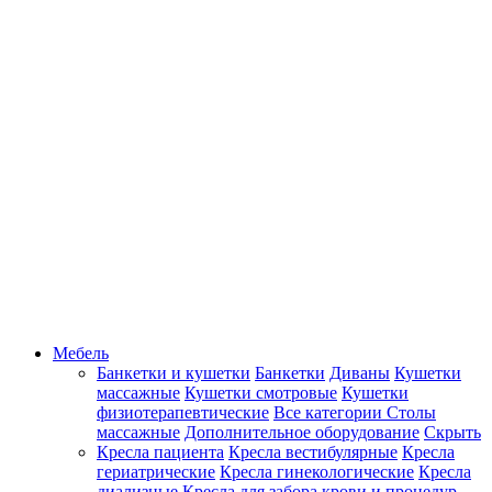
Мебель
Банкетки и кушетки
Банкетки
Диваны
Кушетки
массажные
Кушетки смотровые
Кушетки
физиотерапевтические
Все категории
Столы
массажные
Дополнительное оборудование
Скрыть
Кресла пациента
Кресла вестибулярные
Кресла
гериатрические
Кресла гинекологические
Кресла
диализные
Кресла для забора крови и процедур