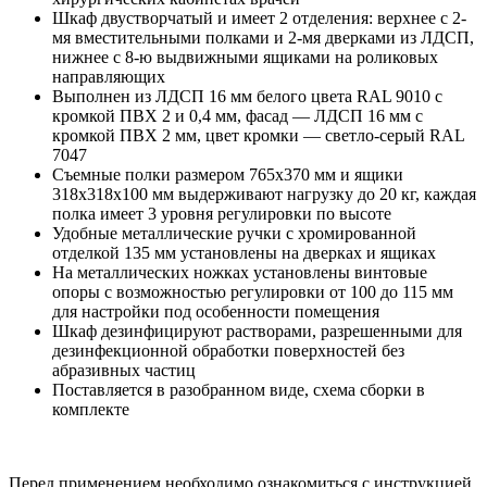
Шкаф двустворчатый и имеет 2 отделения: верхнее с 2-
мя вместительными полками и 2-мя дверками из ЛДСП,
нижнее с 8-ю выдвижными ящиками на роликовых
направляющих
Выполнен из ЛДСП 16 мм белого цвета RAL 9010 с
кромкой ПВХ 2 и 0,4 мм, фасад — ЛДСП 16 мм с
кромкой ПВХ 2 мм, цвет кромки — светло-серый RAL
7047
Съемные полки размером 765x370 мм и ящики
318x318x100 мм выдерживают нагрузку до 20 кг, каждая
полка имеет 3 уровня регулировки по высоте
Удобные металлические ручки с хромированной
отделкой 135 мм установлены на дверках и ящиках
На металлических ножках установлены винтовые
опоры с возможностью регулировки от 100 до 115 мм
для настройки под особенности помещения
Шкаф дезинфицируют растворами, разрешенными для
дезинфекционной обработки поверхностей без
абразивных частиц
Поставляется в разобранном виде, схема сборки в
комплекте
Перед применением необходимо ознакомиться с инструкцией