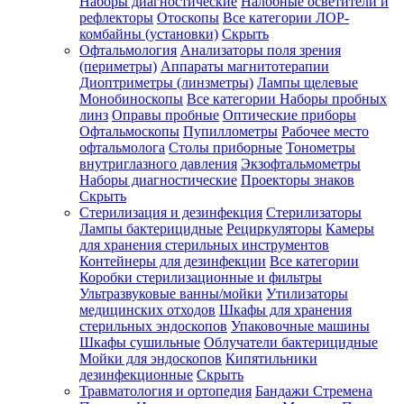
Наборы диагностические
Налобные осветители и
рефлекторы
Отоскопы
Все категории
ЛОР-
комбайны (установки)
Скрыть
Офтальмология
Анализаторы поля зрения
(периметры)
Аппараты магнитотерапии
Диоптриметры (линзметры)
Лампы щелевые
Монобиноскопы
Все категории
Наборы пробных
линз
Оправы пробные
Оптические приборы
Офтальмоскопы
Пупиллометры
Рабочее место
офтальмолога
Столы приборные
Тонометры
внутриглазного давления
Экзофтальмометры
Наборы диагностические
Проекторы знаков
Скрыть
Стерилизация и дезинфекция
Стерилизаторы
Лампы бактерицидные
Рециркуляторы
Камеры
для хранения стерильных инструментов
Контейнеры для дезинфекции
Все категории
Коробки стерилизационные и фильтры
Ультразвуковые ванны/мойки
Утилизаторы
медицинских отходов
Шкафы для хранения
стерильных эндоскопов
Упаковочные машины
Шкафы сушильные
Облучатели бактерицидные
Мойки для эндоскопов
Кипятильники
дезинфекционные
Скрыть
Травматология и ортопедия
Бандажи Стремена