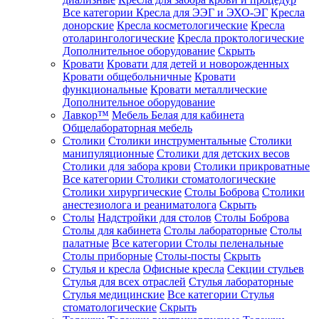
Все категории
Кресла для ЭЭГ и ЭХО-ЭГ
Кресла
донорские
Кресла косметологические
Кресла
отоларингологические
Кресла проктологические
Дополнительное оборудование
Скрыть
Кровати
Кровати для детей и новорожденных
Кровати общебольничные
Кровати
функциональные
Кровати металлические
Дополнительное оборудование
Лавкор™
Мебель Белая для кабинета
Общелабораторная мебель
Столики
Столики инструментальные
Столики
манипуляционные
Столики для детских весов
Столики для забора крови
Столики прикроватные
Все категории
Столики стоматологические
Столики хирургические
Столы Боброва
Столики
анестезиолога и реаниматолога
Скрыть
Столы
Надстройки для столов
Столы Боброва
Столы для кабинета
Столы лабораторные
Столы
палатные
Все категории
Столы пеленальные
Столы приборные
Столы-посты
Скрыть
Стулья и кресла
Офисные кресла
Секции стульев
Стулья для всех отраслей
Стулья лабораторные
Стулья медицинские
Все категории
Стулья
стоматологические
Скрыть