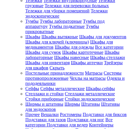
Тележки
Тележки внутрикорпусные
Тележки
грузовые
Тележки для перевозки больных
Тележки для уборки помещений
Тележки
эндоскопические
Тумбы
Тумбы лабораторные
Тумбы под
аппаратуру
Тумбы подкатные
Тумбы
прикроватные
Шкафы
Шкафы вытяжные
Шкафы для документов
Шкафы для ключей (ключницы)
Шкафы для
медикаментов
Шкафы для одежды
Все категории
Шкафы для сумок
Шкафы картотечные
Шкафы
лабораторные
Шкафы навесные
Шкафы-стеллажи
Шкафы для инвентаря
Шкафы аптечки
Трейзеры
для шкафов
Скрыть
Постельные принадлежности
Матрасы
Системы
противопролежневые
Чехлы на матрасы
Одеяла и
пододеяльники
Сейфы
Сейфы металлические
Шкафы-сейфы
Стеллажи и стойки
Стеллажи металлические
Стойки приборные
Стойки эндоскопические
Ширмы и штативы
Ширмы
Штативы
Штативы
для эндоскопов
Прочее
Вешалки
Ростомеры
Подставки для биксов
Подставки для тазов
Подставки для ног
Все
категории
Подставки для ведер
Контейнеры