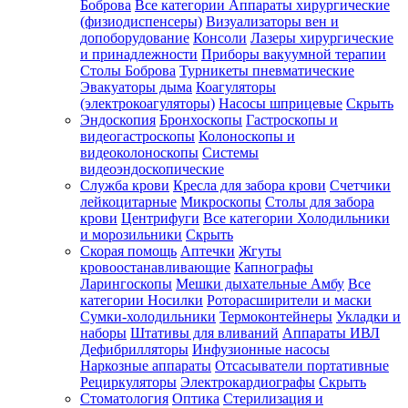
Боброва
Все категории
Аппараты хирургические
(физиодиспенсеры)
Визуализаторы вен и
допоборудование
Консоли
Лазеры хирургические
и принадлежности
Приборы вакуумной терапии
Столы Боброва
Турникеты пневматические
Эвакуаторы дыма
Коагуляторы
(электрокоагуляторы)
Насосы шприцевые
Скрыть
Эндоскопия
Бронхоскопы
Гастроскопы и
видеогастроскопы
Колоноскопы и
видеоколоноскопы
Системы
видеоэндоскопические
Служба крови
Кресла для забора крови
Счетчики
лейкоцитарные
Микроскопы
Столы для забора
крови
Центрифуги
Все категории
Холодильники
и морозильники
Скрыть
Скорая помощь
Аптечки
Жгуты
кровоостанавливающие
Капнографы
Ларингоскопы
Мешки дыхательные Амбу
Все
категории
Носилки
Роторасширители и маски
Сумки-холодильники
Термоконтейнеры
Укладки и
наборы
Штативы для вливаний
Аппараты ИВЛ
Дефибрилляторы
Инфузионные насосы
Наркозные аппараты
Отсасыватели портативные
Рециркуляторы
Электрокардиографы
Скрыть
Стоматология
Оптика
Стерилизация и