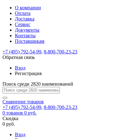
О компании
Восстановление
Обратная
Вход
Регистрация
Оплата
пароля
связь
На
Доставка
вашу
Сервис
почту
Только
Только
Документы
test@example.com
для
для
Ваше
Введите
Заполните
отправлена
ИП
ИП
Контакты
новый
Пароль
На
сообщение
форму.
ссылка.
и
и
пароль
Поставщикам
успешно
вашу
успешно
юр.
юр.
Перейдите
отправлено.
лиц
лиц
восстановлен
почту
Мы
+7 (495) 792-54-99
,
8-800-700-23-23
по
test@test.ru
ней
отправим
Обратная связь
для
отправлена
вам
завершения
ссылка.
Вход
регистрации.
ссылку
Регистрация
Войти
на
указанный
Перейдите
Сообщение
Поиск среди 2820 наименований
Ок
электронный
по
адрес,
ней
перейдя
Сравнение
для
товаров
по
+7 (495) 792-54-99
,
8-800-700-23-23
смены
Запомнить
Забыли
0
товаров
которой
0 руб.
пароля.
меня
пароль?
Сменить
Скидка
вы
0 руб.
сможете
пароль
Я принимаю условия
Войти
задать
пользовательского
Вход
новый
соглашения
и