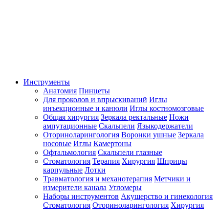
Инструменты
Анатомия
Пинцеты
Для проколов и впрыскиваний
Иглы
инъекционные и канюли
Иглы костномозговые
Общая хирургия
Зеркала ректальные
Ножи
ампутационные
Скальпели
Языкодержатели
Оториноларингология
Воронки ушные
Зеркала
носовые
Иглы
Камертоны
Офтальмология
Скальпели глазные
Стоматология
Терапия
Хирургия
Шприцы
карпульные
Лотки
Травматология и механотерапия
Метчики и
измерители канала
Угломеры
Наборы инструментов
Акушерство и гинекология
Стоматология
Оториноларингология
Хирургия