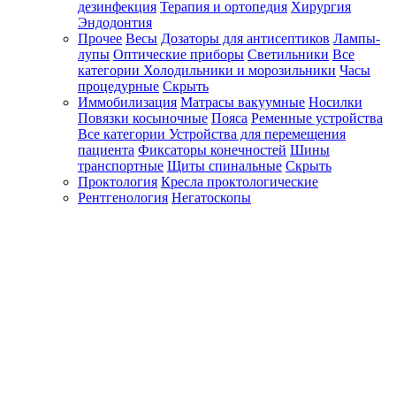
дезинфекция
Терапия и ортопедия
Хирургия
Эндодонтия
Прочее
Весы
Дозаторы для антисептиков
Лампы-
лупы
Оптические приборы
Светильники
Все
категории
Холодильники и морозильники
Часы
процедурные
Скрыть
Иммобилизация
Матрасы вакуумные
Носилки
Повязки косыночные
Пояса
Ременные устройства
Все категории
Устройства для перемещения
пациента
Фиксаторы конечностей
Шины
транспортные
Щиты спинальные
Скрыть
Проктология
Кресла проктологические
Рентгенология
Негатоскопы