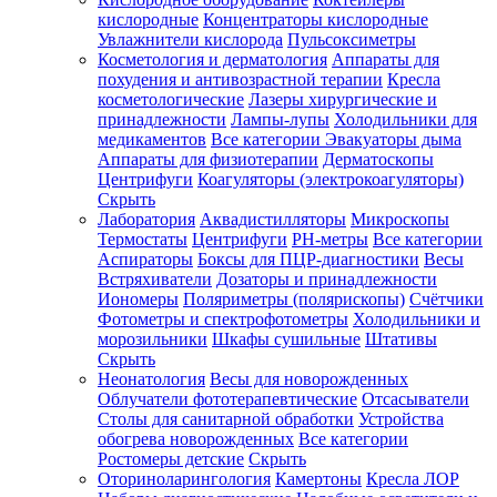
кислородные
Концентраторы кислородные
Увлажнители кислорода
Пульсоксиметры
Косметология и дерматология
Аппараты для
Зарегистрироваться
похудения и антивозрастной терапии
Кресла
косметологические
Лазеры хирургические и
принадлежности
Лампы-лупы
Холодильники для
медикаментов
Все категории
Эвакуаторы дыма
Аппараты для физиотерапии
Дерматоскопы
Зачем
Центрифуги
Коагуляторы (электрокоагуляторы)
регистрироваться?
Скрыть
Лаборатория
Аквадистилляторы
Микроскопы
Все
Термостаты
Центрифуги
PH-метры
Все категории
покупки
в
Аспираторы
Боксы для ПЦР-диагностики
Весы
одном
Встряхиватели
Дозаторы и принадлежности
месте
Иономеры
Поляриметры (полярископы)
Счётчики
Личный
Фотометры и спектрофотометры
Холодильники и
менеджер
морозильники
Шкафы сушильные
Штативы
Отслеживание
Скрыть
статуса
Неонатология
Весы для новорожденных
заказа
Облучатели фототерапевтические
Отсасыватели
Столы для санитарной обработки
Устройства
обогрева новорожденных
Все категории
Ростомеры детские
Скрыть
Оториноларингология
Камертоны
Кресла ЛОР