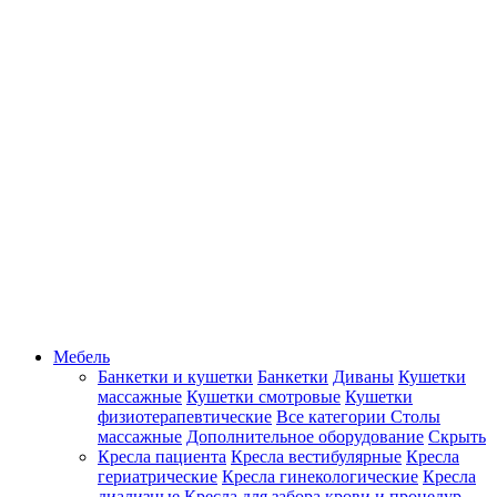
Мебель
Банкетки и кушетки
Банкетки
Диваны
Кушетки
массажные
Кушетки смотровые
Кушетки
физиотерапевтические
Все категории
Столы
массажные
Дополнительное оборудование
Скрыть
Кресла пациента
Кресла вестибулярные
Кресла
гериатрические
Кресла гинекологические
Кресла
диализные
Кресла для забора крови и процедур