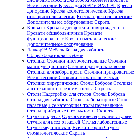
Все категории
Кресла для ЭЭГ и ЭХО-ЭГ
Кресла
донорские
Кресла косметологические
Кресла
отоларингологические
Кресла проктологические
Дополнительное оборудование
Скрыть
Кровати
Кровати для детей и новорожденных
Кровати общебольничные
Кровати
функциональные
Кровати металлические
Дополнительное оборудование
Лавкор™
Мебель Белая для кабинета
Общелабораторная мебель
Столики
Столики инструментальные
Столики
манипуляционные
Столики для детских весов
Столики для забора крови
Столики прикроватные
Все категории
Столики стоматологические
Столики хирургические
Столы Боброва
Столики
анестезиолога и реаниматолога
Скрыть
Столы
Надстройки для столов
Столы Боброва
Столы для кабинета
Столы лабораторные
Столы
палатные
Все категории
Столы пеленальные
Столы приборные
Столы-посты
Скрыть
Стулья и кресла
Офисные кресла
Секции стульев
Стулья для всех отраслей
Стулья лабораторные
Стулья медицинские
Все категории
Стулья
стоматологические
Скрыть