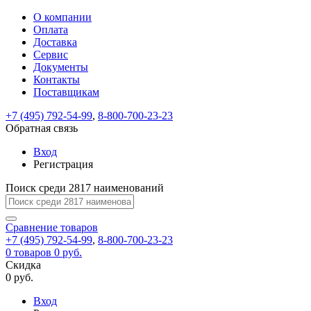
О компании
Восстановление
Обратная
Вход
Регистрация
Оплата
пароля
связь
На
Доставка
вашу
Сервис
почту
Только
Только
Документы
test@example.com
для
для
Ваше
Введите
Заполните
отправлена
ИП
ИП
Контакты
новый
Пароль
На
сообщение
форму.
ссылка.
и
и
пароль
Поставщикам
успешно
вашу
успешно
юр.
юр.
Перейдите
отправлено.
лиц
лиц
восстановлен
почту
Мы
+7 (495) 792-54-99
,
8-800-700-23-23
по
test@test.ru
ней
отправим
Обратная связь
для
отправлена
вам
завершения
ссылка.
Вход
регистрации.
ссылку
Регистрация
Войти
на
указанный
Перейдите
Сообщение
Поиск среди 2817 наименований
Ок
электронный
по
адрес,
ней
перейдя
Сравнение
для
товаров
по
+7 (495) 792-54-99
,
8-800-700-23-23
смены
Запомнить
Забыли
0
товаров
которой
0 руб.
пароля.
меня
пароль?
Сменить
Скидка
вы
0 руб.
сможете
пароль
Я принимаю условия
Войти
задать
пользовательского
Вход
новый
соглашения
и