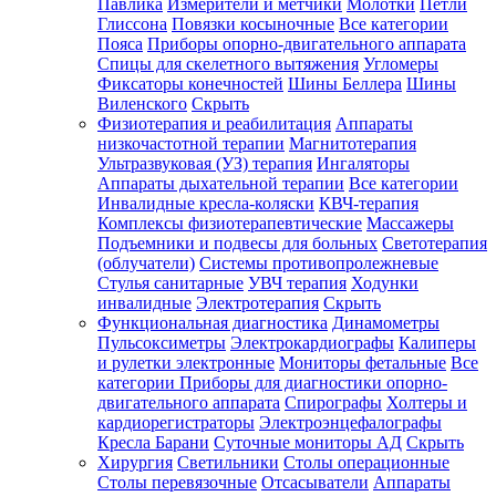
Павлика
Измерители и метчики
Молотки
Петли
Глиссона
Повязки косыночные
Все категории
Пояса
Приборы опорно-двигательного аппарата
Спицы для скелетного вытяжения
Угломеры
Фиксаторы конечностей
Шины Беллера
Шины
Виленского
Скрыть
Физиотерапия и реабилитация
Аппараты
низкочастотной терапии
Магнитотерапия
Ультразвуковая (УЗ) терапия
Ингаляторы
Аппараты дыхательной терапии
Все категории
Инвалидные кресла-коляски
КВЧ-терапия
Комплексы физиотерапевтические
Массажеры
Подъемники и подвесы для больных
Светотерапия
(облучатели)
Системы противопролежневые
Стулья санитарные
УВЧ терапия
Ходунки
инвалидные
Электротерапия
Скрыть
Функциональная диагностика
Динамометры
Пульсоксиметры
Электрокардиографы
Калиперы
и рулетки электронные
Мониторы фетальные
Все
категории
Приборы для диагностики опорно-
двигательного аппарата
Спирографы
Холтеры и
кардиорегистраторы
Электроэнцефалографы
Кресла Барани
Суточные мониторы АД
Скрыть
Хирургия
Светильники
Столы операционные
Столы перевязочные
Отсасыватели
Аппараты