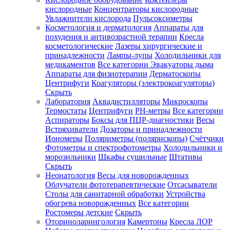
кислородные
Концентраторы кислородные
Увлажнители кислорода
Пульсоксиметры
Косметология и дерматология
Аппараты для
Зарегистрироваться
похудения и антивозрастной терапии
Кресла
косметологические
Лазеры хирургические и
принадлежности
Лампы-лупы
Холодильники для
медикаментов
Все категории
Эвакуаторы дыма
Аппараты для физиотерапии
Дерматоскопы
Зачем
Центрифуги
Коагуляторы (электрокоагуляторы)
регистрироваться?
Скрыть
Лаборатория
Аквадистилляторы
Микроскопы
Все
Термостаты
Центрифуги
PH-метры
Все категории
покупки
в
Аспираторы
Боксы для ПЦР-диагностики
Весы
одном
Встряхиватели
Дозаторы и принадлежности
месте
Иономеры
Поляриметры (полярископы)
Счётчики
Личный
Фотометры и спектрофотометры
Холодильники и
менеджер
морозильники
Шкафы сушильные
Штативы
Отслеживание
Скрыть
статуса
Неонатология
Весы для новорожденных
заказа
Облучатели фототерапевтические
Отсасыватели
Столы для санитарной обработки
Устройства
обогрева новорожденных
Все категории
Ростомеры детские
Скрыть
Оториноларингология
Камертоны
Кресла ЛОР