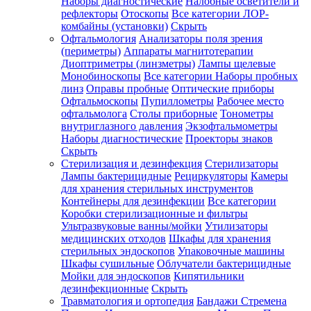
Наборы диагностические
Налобные осветители и
рефлекторы
Отоскопы
Все категории
ЛОР-
комбайны (установки)
Скрыть
Офтальмология
Анализаторы поля зрения
(периметры)
Аппараты магнитотерапии
Диоптриметры (линзметры)
Лампы щелевые
Монобиноскопы
Все категории
Наборы пробных
линз
Оправы пробные
Оптические приборы
Офтальмоскопы
Пупиллометры
Рабочее место
офтальмолога
Столы приборные
Тонометры
внутриглазного давления
Экзофтальмометры
Наборы диагностические
Проекторы знаков
Скрыть
Стерилизация и дезинфекция
Стерилизаторы
Лампы бактерицидные
Рециркуляторы
Камеры
для хранения стерильных инструментов
Контейнеры для дезинфекции
Все категории
Коробки стерилизационные и фильтры
Ультразвуковые ванны/мойки
Утилизаторы
медицинских отходов
Шкафы для хранения
стерильных эндоскопов
Упаковочные машины
Шкафы сушильные
Облучатели бактерицидные
Мойки для эндоскопов
Кипятильники
дезинфекционные
Скрыть
Травматология и ортопедия
Бандажи Стремена