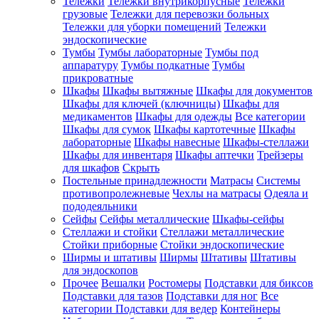
Тележки
Тележки внутрикорпусные
Тележки
грузовые
Тележки для перевозки больных
Тележки для уборки помещений
Тележки
эндоскопические
Тумбы
Тумбы лабораторные
Тумбы под
аппаратуру
Тумбы подкатные
Тумбы
прикроватные
Шкафы
Шкафы вытяжные
Шкафы для документов
Шкафы для ключей (ключницы)
Шкафы для
медикаментов
Шкафы для одежды
Все категории
Шкафы для сумок
Шкафы картотечные
Шкафы
лабораторные
Шкафы навесные
Шкафы-стеллажи
Шкафы для инвентаря
Шкафы аптечки
Трейзеры
для шкафов
Скрыть
Постельные принадлежности
Матрасы
Системы
противопролежневые
Чехлы на матрасы
Одеяла и
пододеяльники
Сейфы
Сейфы металлические
Шкафы-сейфы
Стеллажи и стойки
Стеллажи металлические
Стойки приборные
Стойки эндоскопические
Ширмы и штативы
Ширмы
Штативы
Штативы
для эндоскопов
Прочее
Вешалки
Ростомеры
Подставки для биксов
Подставки для тазов
Подставки для ног
Все
категории
Подставки для ведер
Контейнеры