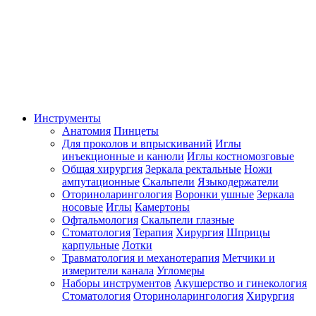
Инструменты
Анатомия
Пинцеты
Для проколов и впрыскиваний
Иглы
инъекционные и канюли
Иглы костномозговые
Общая хирургия
Зеркала ректальные
Ножи
ампутационные
Скальпели
Языкодержатели
Оториноларингология
Воронки ушные
Зеркала
носовые
Иглы
Камертоны
Офтальмология
Скальпели глазные
Стоматология
Терапия
Хирургия
Шприцы
карпульные
Лотки
Травматология и механотерапия
Метчики и
измерители канала
Угломеры
Наборы инструментов
Акушерство и гинекология
Стоматология
Оториноларингология
Хирургия