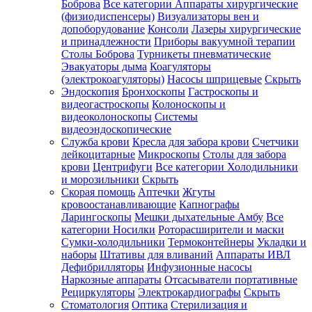
Боброва
Все категории
Аппараты хирургические
(физиодиспенсеры)
Визуализаторы вен и
допоборудование
Консоли
Лазеры хирургические
и принадлежности
Приборы вакуумной терапии
Столы Боброва
Турникеты пневматические
Эвакуаторы дыма
Коагуляторы
(электрокоагуляторы)
Насосы шприцевые
Скрыть
Эндоскопия
Бронхоскопы
Гастроскопы и
видеогастроскопы
Колоноскопы и
видеоколоноскопы
Системы
видеоэндоскопические
Служба крови
Кресла для забора крови
Счетчики
лейкоцитарные
Микроскопы
Столы для забора
крови
Центрифуги
Все категории
Холодильники
и морозильники
Скрыть
Скорая помощь
Аптечки
Жгуты
кровоостанавливающие
Капнографы
Ларингоскопы
Мешки дыхательные Амбу
Все
категории
Носилки
Роторасширители и маски
Сумки-холодильники
Термоконтейнеры
Укладки и
наборы
Штативы для вливаний
Аппараты ИВЛ
Дефибрилляторы
Инфузионные насосы
Наркозные аппараты
Отсасыватели портативные
Рециркуляторы
Электрокардиографы
Скрыть
Стоматология
Оптика
Стерилизация и