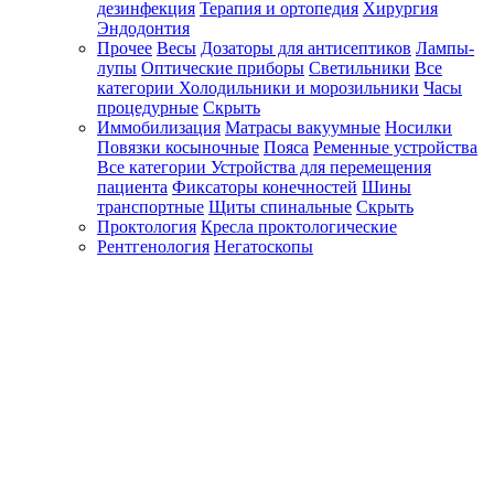
дезинфекция
Терапия и ортопедия
Хирургия
Эндодонтия
Прочее
Весы
Дозаторы для антисептиков
Лампы-
лупы
Оптические приборы
Светильники
Все
категории
Холодильники и морозильники
Часы
процедурные
Скрыть
Иммобилизация
Матрасы вакуумные
Носилки
Повязки косыночные
Пояса
Ременные устройства
Все категории
Устройства для перемещения
пациента
Фиксаторы конечностей
Шины
транспортные
Щиты спинальные
Скрыть
Проктология
Кресла проктологические
Рентгенология
Негатоскопы