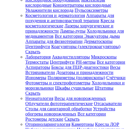
кислородные
Концентраторы кислородные
Увлажнители кислорода
Пульсоксиметры
Косметология и дерматология
Аппараты для
Зарегистрироваться
похудения и антивозрастной терапии
Кресла
косметологические
Лазеры хирургические и
принадлежности
Лампы-лупы
Холодильники для
медикаментов
Все категории
Эвакуаторы дыма
Аппараты для физиотерапии
Дерматоскопы
Зачем
Центрифуги
Коагуляторы (электрокоагуляторы)
регистрироваться?
Скрыть
Лаборатория
Аквадистилляторы
Микроскопы
Все
Термостаты
Центрифуги
PH-метры
Все категории
покупки
в
Аспираторы
Боксы для ПЦР-диагностики
Весы
одном
Встряхиватели
Дозаторы и принадлежности
месте
Иономеры
Поляриметры (полярископы)
Счётчики
Личный
Фотометры и спектрофотометры
Холодильники и
менеджер
морозильники
Шкафы сушильные
Штативы
Отслеживание
Скрыть
статуса
Неонатология
Весы для новорожденных
заказа
Облучатели фототерапевтические
Отсасыватели
Столы для санитарной обработки
Устройства
обогрева новорожденных
Все категории
Ростомеры детские
Скрыть
Оториноларингология
Камертоны
Кресла ЛОР