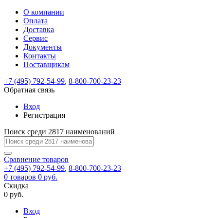
О компании
Восстановление
Обратная
Вход
Регистрация
Оплата
пароля
связь
На
Доставка
вашу
Сервис
почту
Только
Только
Документы
test@example.com
для
для
Ваше
Введите
Заполните
отправлена
ИП
ИП
Контакты
новый
Пароль
На
сообщение
форму.
ссылка.
и
и
пароль
Поставщикам
успешно
вашу
успешно
юр.
юр.
Перейдите
отправлено.
лиц
лиц
восстановлен
почту
Мы
+7 (495) 792-54-99
,
8-800-700-23-23
по
test@test.ru
ней
отправим
Обратная связь
для
отправлена
вам
завершения
ссылка.
Вход
регистрации.
ссылку
Регистрация
Войти
на
указанный
Перейдите
Сообщение
Поиск среди 2817 наименований
Ок
электронный
по
адрес,
ней
перейдя
Сравнение
для
товаров
по
+7 (495) 792-54-99
,
8-800-700-23-23
смены
Запомнить
Забыли
0
товаров
которой
0 руб.
пароля.
меня
пароль?
Сменить
Скидка
вы
0 руб.
сможете
пароль
Я принимаю условия
Войти
задать
пользовательского
Вход
новый
соглашения
и