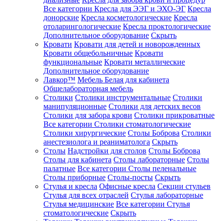
Все категории
Кресла для ЭЭГ и ЭХО-ЭГ
Кресла
донорские
Кресла косметологические
Кресла
отоларингологические
Кресла проктологические
Дополнительное оборудование
Скрыть
Кровати
Кровати для детей и новорожденных
Кровати общебольничные
Кровати
функциональные
Кровати металлические
Дополнительное оборудование
Лавкор™
Мебель Белая для кабинета
Общелабораторная мебель
Столики
Столики инструментальные
Столики
манипуляционные
Столики для детских весов
Столики для забора крови
Столики прикроватные
Все категории
Столики стоматологические
Столики хирургические
Столы Боброва
Столики
анестезиолога и реаниматолога
Скрыть
Столы
Надстройки для столов
Столы Боброва
Столы для кабинета
Столы лабораторные
Столы
палатные
Все категории
Столы пеленальные
Столы приборные
Столы-посты
Скрыть
Стулья и кресла
Офисные кресла
Секции стульев
Стулья для всех отраслей
Стулья лабораторные
Стулья медицинские
Все категории
Стулья
стоматологические
Скрыть