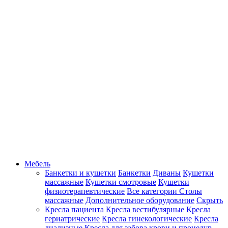
Мебель
Банкетки и кушетки
Банкетки
Диваны
Кушетки
массажные
Кушетки смотровые
Кушетки
физиотерапевтические
Все категории
Столы
массажные
Дополнительное оборудование
Скрыть
Кресла пациента
Кресла вестибулярные
Кресла
гериатрические
Кресла гинекологические
Кресла
диализные
Кресла для забора крови и процедур