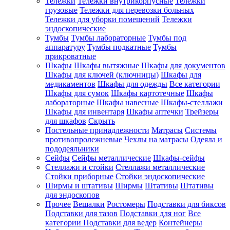
Тележки
Тележки внутрикорпусные
Тележки
грузовые
Тележки для перевозки больных
Тележки для уборки помещений
Тележки
эндоскопические
Тумбы
Тумбы лабораторные
Тумбы под
аппаратуру
Тумбы подкатные
Тумбы
прикроватные
Шкафы
Шкафы вытяжные
Шкафы для документов
Шкафы для ключей (ключницы)
Шкафы для
медикаментов
Шкафы для одежды
Все категории
Шкафы для сумок
Шкафы картотечные
Шкафы
лабораторные
Шкафы навесные
Шкафы-стеллажи
Шкафы для инвентаря
Шкафы аптечки
Трейзеры
для шкафов
Скрыть
Постельные принадлежности
Матрасы
Системы
противопролежневые
Чехлы на матрасы
Одеяла и
пододеяльники
Сейфы
Сейфы металлические
Шкафы-сейфы
Стеллажи и стойки
Стеллажи металлические
Стойки приборные
Стойки эндоскопические
Ширмы и штативы
Ширмы
Штативы
Штативы
для эндоскопов
Прочее
Вешалки
Ростомеры
Подставки для биксов
Подставки для тазов
Подставки для ног
Все
категории
Подставки для ведер
Контейнеры