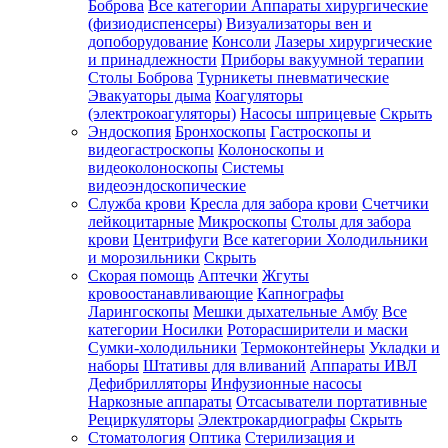
Боброва
Все категории
Аппараты хирургические
(физиодиспенсеры)
Визуализаторы вен и
допоборудование
Консоли
Лазеры хирургические
и принадлежности
Приборы вакуумной терапии
Столы Боброва
Турникеты пневматические
Эвакуаторы дыма
Коагуляторы
(электрокоагуляторы)
Насосы шприцевые
Скрыть
Эндоскопия
Бронхоскопы
Гастроскопы и
видеогастроскопы
Колоноскопы и
видеоколоноскопы
Системы
видеоэндоскопические
Служба крови
Кресла для забора крови
Счетчики
лейкоцитарные
Микроскопы
Столы для забора
крови
Центрифуги
Все категории
Холодильники
и морозильники
Скрыть
Скорая помощь
Аптечки
Жгуты
кровоостанавливающие
Капнографы
Ларингоскопы
Мешки дыхательные Амбу
Все
категории
Носилки
Роторасширители и маски
Сумки-холодильники
Термоконтейнеры
Укладки и
наборы
Штативы для вливаний
Аппараты ИВЛ
Дефибрилляторы
Инфузионные насосы
Наркозные аппараты
Отсасыватели портативные
Рециркуляторы
Электрокардиографы
Скрыть
Стоматология
Оптика
Стерилизация и