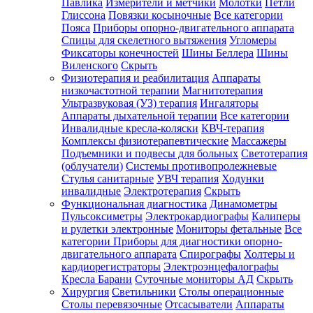
Павлика
Измерители и метчики
Молотки
Петли
Глиссона
Повязки косыночные
Все категории
Пояса
Приборы опорно-двигательного аппарата
Спицы для скелетного вытяжения
Угломеры
Фиксаторы конечностей
Шины Беллера
Шины
Виленского
Скрыть
Физиотерапия и реабилитация
Аппараты
низкочастотной терапии
Магнитотерапия
Ультразвуковая (УЗ) терапия
Ингаляторы
Аппараты дыхательной терапии
Все категории
Инвалидные кресла-коляски
КВЧ-терапия
Комплексы физиотерапевтические
Массажеры
Подъемники и подвесы для больных
Светотерапия
(облучатели)
Системы противопролежневые
Стулья санитарные
УВЧ терапия
Ходунки
инвалидные
Электротерапия
Скрыть
Функциональная диагностика
Динамометры
Пульсоксиметры
Электрокардиографы
Калиперы
и рулетки электронные
Мониторы фетальные
Все
категории
Приборы для диагностики опорно-
двигательного аппарата
Спирографы
Холтеры и
кардиорегистраторы
Электроэнцефалографы
Кресла Барани
Суточные мониторы АД
Скрыть
Хирургия
Светильники
Столы операционные
Столы перевязочные
Отсасыватели
Аппараты