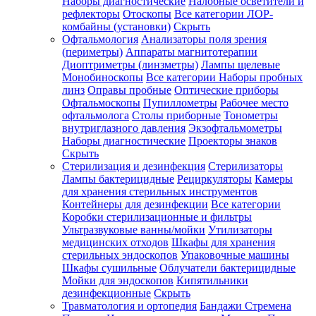
Наборы диагностические
Налобные осветители и
рефлекторы
Отоскопы
Все категории
ЛОР-
комбайны (установки)
Скрыть
Офтальмология
Анализаторы поля зрения
(периметры)
Аппараты магнитотерапии
Диоптриметры (линзметры)
Лампы щелевые
Монобиноскопы
Все категории
Наборы пробных
линз
Оправы пробные
Оптические приборы
Офтальмоскопы
Пупиллометры
Рабочее место
офтальмолога
Столы приборные
Тонометры
внутриглазного давления
Экзофтальмометры
Наборы диагностические
Проекторы знаков
Скрыть
Стерилизация и дезинфекция
Стерилизаторы
Лампы бактерицидные
Рециркуляторы
Камеры
для хранения стерильных инструментов
Контейнеры для дезинфекции
Все категории
Коробки стерилизационные и фильтры
Ультразвуковые ванны/мойки
Утилизаторы
медицинских отходов
Шкафы для хранения
стерильных эндоскопов
Упаковочные машины
Шкафы сушильные
Облучатели бактерицидные
Мойки для эндоскопов
Кипятильники
дезинфекционные
Скрыть
Травматология и ортопедия
Бандажи Стремена