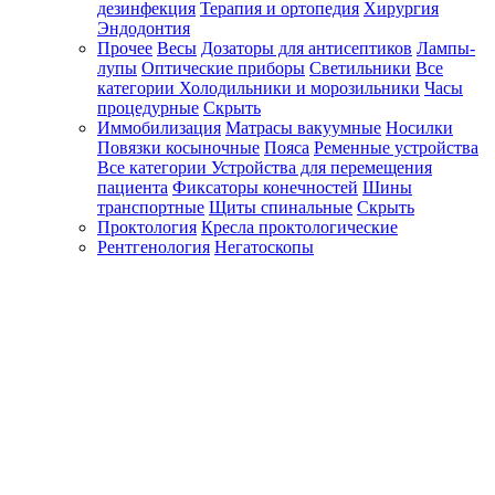
дезинфекция
Терапия и ортопедия
Хирургия
Эндодонтия
Прочее
Весы
Дозаторы для антисептиков
Лампы-
лупы
Оптические приборы
Светильники
Все
категории
Холодильники и морозильники
Часы
процедурные
Скрыть
Иммобилизация
Матрасы вакуумные
Носилки
Повязки косыночные
Пояса
Ременные устройства
Все категории
Устройства для перемещения
пациента
Фиксаторы конечностей
Шины
транспортные
Щиты спинальные
Скрыть
Проктология
Кресла проктологические
Рентгенология
Негатоскопы