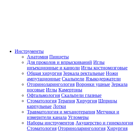
Инструменты
Анатомия
Пинцеты
Для проколов и впрыскиваний
Иглы
инъекционные и канюли
Иглы костномозговые
Общая хирургия
Зеркала ректальные
Ножи
ампутационные
Скальпели
Языкодержатели
Оториноларингология
Воронки ушные
Зеркала
носовые
Иглы
Камертоны
Офтальмология
Скальпели глазные
Стоматология
Терапия
Хирургия
Шприцы
карпульные
Лотки
Травматология и механотерапия
Метчики и
измерители канала
Угломеры
Наборы инструментов
Акушерство и гинекология
Стоматология
Оториноларингология
Хирургия