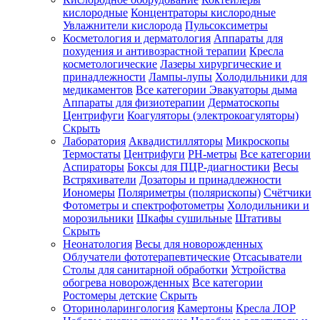
кислородные
Концентраторы кислородные
Увлажнители кислорода
Пульсоксиметры
Косметология и дерматология
Аппараты для
Зарегистрироваться
похудения и антивозрастной терапии
Кресла
косметологические
Лазеры хирургические и
принадлежности
Лампы-лупы
Холодильники для
медикаментов
Все категории
Эвакуаторы дыма
Аппараты для физиотерапии
Дерматоскопы
Зачем
Центрифуги
Коагуляторы (электрокоагуляторы)
регистрироваться?
Скрыть
Лаборатория
Аквадистилляторы
Микроскопы
Все
Термостаты
Центрифуги
PH-метры
Все категории
покупки
в
Аспираторы
Боксы для ПЦР-диагностики
Весы
одном
Встряхиватели
Дозаторы и принадлежности
месте
Иономеры
Поляриметры (полярископы)
Счётчики
Личный
Фотометры и спектрофотометры
Холодильники и
менеджер
морозильники
Шкафы сушильные
Штативы
Отслеживание
Скрыть
статуса
Неонатология
Весы для новорожденных
заказа
Облучатели фототерапевтические
Отсасыватели
Столы для санитарной обработки
Устройства
обогрева новорожденных
Все категории
Ростомеры детские
Скрыть
Оториноларингология
Камертоны
Кресла ЛОР