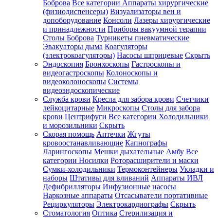
Боброва
Все категории
Аппараты хирургические
(физиодиспенсеры)
Визуализаторы вен и
допоборудование
Консоли
Лазеры хирургические
и принадлежности
Приборы вакуумной терапии
Столы Боброва
Турникеты пневматические
Эвакуаторы дыма
Коагуляторы
(электрокоагуляторы)
Насосы шприцевые
Скрыть
Эндоскопия
Бронхоскопы
Гастроскопы и
видеогастроскопы
Колоноскопы и
видеоколоноскопы
Системы
видеоэндоскопические
Служба крови
Кресла для забора крови
Счетчики
лейкоцитарные
Микроскопы
Столы для забора
крови
Центрифуги
Все категории
Холодильники
и морозильники
Скрыть
Скорая помощь
Аптечки
Жгуты
кровоостанавливающие
Капнографы
Ларингоскопы
Мешки дыхательные Амбу
Все
категории
Носилки
Роторасширители и маски
Сумки-холодильники
Термоконтейнеры
Укладки и
наборы
Штативы для вливаний
Аппараты ИВЛ
Дефибрилляторы
Инфузионные насосы
Наркозные аппараты
Отсасыватели портативные
Рециркуляторы
Электрокардиографы
Скрыть
Стоматология
Оптика
Стерилизация и