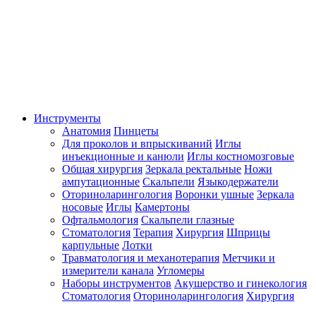
Инструменты
Анатомия
Пинцеты
Для проколов и впрыскиваний
Иглы
инъекционные и канюли
Иглы костномозговые
Общая хирургия
Зеркала ректальные
Ножи
ампутационные
Скальпели
Языкодержатели
Оториноларингология
Воронки ушные
Зеркала
носовые
Иглы
Камертоны
Офтальмология
Скальпели глазные
Стоматология
Терапия
Хирургия
Шприцы
карпульные
Лотки
Травматология и механотерапия
Метчики и
измерители канала
Угломеры
Наборы инструментов
Акушерство и гинекология
Стоматология
Оториноларингология
Хирургия