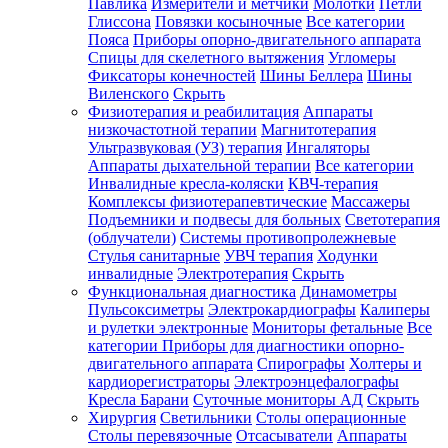
Павлика
Измерители и метчики
Молотки
Петли
Глиссона
Повязки косыночные
Все категории
Пояса
Приборы опорно-двигательного аппарата
Спицы для скелетного вытяжения
Угломеры
Фиксаторы конечностей
Шины Беллера
Шины
Виленского
Скрыть
Физиотерапия и реабилитация
Аппараты
низкочастотной терапии
Магнитотерапия
Ультразвуковая (УЗ) терапия
Ингаляторы
Аппараты дыхательной терапии
Все категории
Инвалидные кресла-коляски
КВЧ-терапия
Комплексы физиотерапевтические
Массажеры
Подъемники и подвесы для больных
Светотерапия
(облучатели)
Системы противопролежневые
Стулья санитарные
УВЧ терапия
Ходунки
инвалидные
Электротерапия
Скрыть
Функциональная диагностика
Динамометры
Пульсоксиметры
Электрокардиографы
Калиперы
и рулетки электронные
Мониторы фетальные
Все
категории
Приборы для диагностики опорно-
двигательного аппарата
Спирографы
Холтеры и
кардиорегистраторы
Электроэнцефалографы
Кресла Барани
Суточные мониторы АД
Скрыть
Хирургия
Светильники
Столы операционные
Столы перевязочные
Отсасыватели
Аппараты