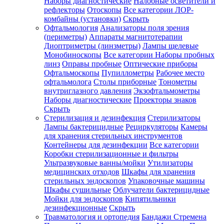
Наборы диагностические
Налобные осветители и
рефлекторы
Отоскопы
Все категории
ЛОР-
комбайны (установки)
Скрыть
Офтальмология
Анализаторы поля зрения
(периметры)
Аппараты магнитотерапии
Диоптриметры (линзметры)
Лампы щелевые
Монобиноскопы
Все категории
Наборы пробных
линз
Оправы пробные
Оптические приборы
Офтальмоскопы
Пупиллометры
Рабочее место
офтальмолога
Столы приборные
Тонометры
внутриглазного давления
Экзофтальмометры
Наборы диагностические
Проекторы знаков
Скрыть
Стерилизация и дезинфекция
Стерилизаторы
Лампы бактерицидные
Рециркуляторы
Камеры
для хранения стерильных инструментов
Контейнеры для дезинфекции
Все категории
Коробки стерилизационные и фильтры
Ультразвуковые ванны/мойки
Утилизаторы
медицинских отходов
Шкафы для хранения
стерильных эндоскопов
Упаковочные машины
Шкафы сушильные
Облучатели бактерицидные
Мойки для эндоскопов
Кипятильники
дезинфекционные
Скрыть
Травматология и ортопедия
Бандажи Стремена