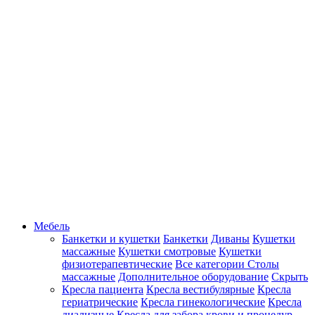
Мебель
Банкетки и кушетки
Банкетки
Диваны
Кушетки
массажные
Кушетки смотровые
Кушетки
физиотерапевтические
Все категории
Столы
массажные
Дополнительное оборудование
Скрыть
Кресла пациента
Кресла вестибулярные
Кресла
гериатрические
Кресла гинекологические
Кресла
диализные
Кресла для забора крови и процедур