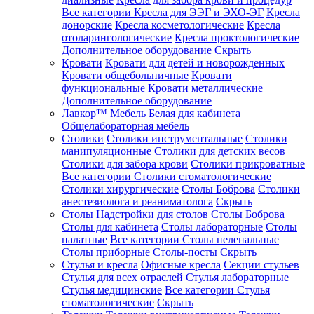
Все категории
Кресла для ЭЭГ и ЭХО-ЭГ
Кресла
донорские
Кресла косметологические
Кресла
отоларингологические
Кресла проктологические
Дополнительное оборудование
Скрыть
Кровати
Кровати для детей и новорожденных
Кровати общебольничные
Кровати
функциональные
Кровати металлические
Дополнительное оборудование
Лавкор™
Мебель Белая для кабинета
Общелабораторная мебель
Столики
Столики инструментальные
Столики
манипуляционные
Столики для детских весов
Столики для забора крови
Столики прикроватные
Все категории
Столики стоматологические
Столики хирургические
Столы Боброва
Столики
анестезиолога и реаниматолога
Скрыть
Столы
Надстройки для столов
Столы Боброва
Столы для кабинета
Столы лабораторные
Столы
палатные
Все категории
Столы пеленальные
Столы приборные
Столы-посты
Скрыть
Стулья и кресла
Офисные кресла
Секции стульев
Стулья для всех отраслей
Стулья лабораторные
Стулья медицинские
Все категории
Стулья
стоматологические
Скрыть