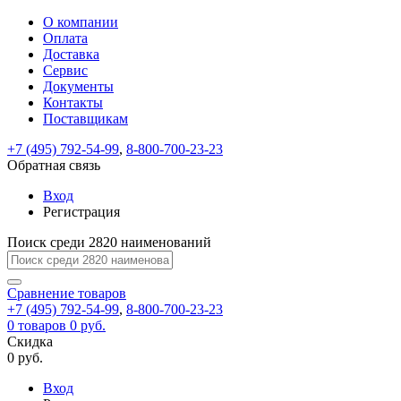
О компании
Восстановление
Обратная
Вход
Регистрация
Оплата
пароля
связь
На
Доставка
вашу
Сервис
почту
Только
Только
Документы
test@example.com
для
для
Ваше
Введите
Заполните
отправлена
ИП
ИП
Контакты
новый
Пароль
На
сообщение
форму.
ссылка.
и
и
пароль
Поставщикам
успешно
вашу
успешно
юр.
юр.
Перейдите
отправлено.
лиц
лиц
восстановлен
почту
Мы
+7 (495) 792-54-99
,
8-800-700-23-23
по
test@test.ru
ней
отправим
Обратная связь
для
отправлена
вам
завершения
ссылка.
Вход
регистрации.
ссылку
Регистрация
Войти
на
указанный
Перейдите
Сообщение
Поиск среди 2820 наименований
Ок
электронный
по
адрес,
ней
перейдя
Сравнение
для
товаров
по
+7 (495) 792-54-99
,
8-800-700-23-23
смены
Запомнить
Забыли
0
товаров
которой
0 руб.
пароля.
меня
пароль?
Сменить
Скидка
вы
0 руб.
сможете
пароль
Я принимаю условия
Войти
задать
пользовательского
Вход
новый
соглашения
и