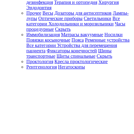
дезинфекция
Терапия и ортопедия
Хирургия
Эндодонтия
Прочее
Весы
Дозаторы для антисептиков
Лампы-
лупы
Оптические приборы
Светильники
Все
категории
Холодильники и морозильники
Часы
процедурные
Скрыть
Иммобилизация
Матрасы вакуумные
Носилки
Повязки косыночные
Пояса
Ременные устройства
Все категории
Устройства для перемещения
пациента
Фиксаторы конечностей
Шины
транспортные
Щиты спинальные
Скрыть
Проктология
Кресла проктологические
Рентгенология
Негатоскопы