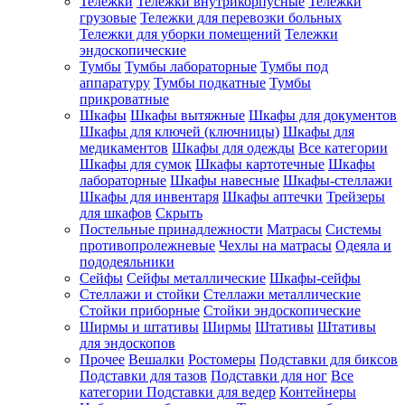
Тележки
Тележки внутрикорпусные
Тележки
грузовые
Тележки для перевозки больных
Тележки для уборки помещений
Тележки
эндоскопические
Тумбы
Тумбы лабораторные
Тумбы под
аппаратуру
Тумбы подкатные
Тумбы
прикроватные
Шкафы
Шкафы вытяжные
Шкафы для документов
Шкафы для ключей (ключницы)
Шкафы для
медикаментов
Шкафы для одежды
Все категории
Шкафы для сумок
Шкафы картотечные
Шкафы
лабораторные
Шкафы навесные
Шкафы-стеллажи
Шкафы для инвентаря
Шкафы аптечки
Трейзеры
для шкафов
Скрыть
Постельные принадлежности
Матрасы
Системы
противопролежневые
Чехлы на матрасы
Одеяла и
пододеяльники
Сейфы
Сейфы металлические
Шкафы-сейфы
Стеллажи и стойки
Стеллажи металлические
Стойки приборные
Стойки эндоскопические
Ширмы и штативы
Ширмы
Штативы
Штативы
для эндоскопов
Прочее
Вешалки
Ростомеры
Подставки для биксов
Подставки для тазов
Подставки для ног
Все
категории
Подставки для ведер
Контейнеры