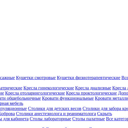
ссажные
Кушетки смотровые
Кушетки физиотерапевтические
Вс
иатрические
Кресла гинекологические
Кресла диализные
Кресла 
ие
Кресла отоларингологические
Кресла проктологические
Допо
ати общебольничные
Кровати функциональные
Кровати металл
рная мебель
ипуляционные
Столики для детских весов
Столики для забора кр
Боброва
Столики анестезиолога и реаниматолога
Скрыть
ы для кабинета
Столы лабораторные
Столы палатные
Все катег