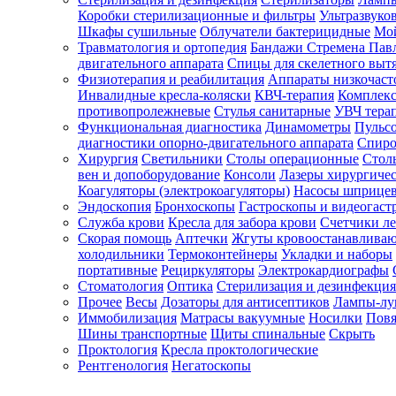
Коробки стерилизационные и фильтры
Ультразвуко
Шкафы сушильные
Облучатели бактерицидные
Мой
Травматология и ортопедия
Бандажи Стремена Пав
Зарегистрироваться
двигательного аппарата
Спицы для скелетного выт
Физиотерапия и реабилитация
Аппараты низкочаст
Инвалидные кресла-коляски
КВЧ-терапия
Комплекс
противопролежневые
Стулья санитарные
УВЧ тера
Функциональная диагностика
Динамометры
Пульс
Зачем
диагностики опорно-двигательного аппарата
Спиро
регистрироваться?
Хирургия
Светильники
Столы операционные
Стол
вен и допоборудование
Консоли
Лазеры хирургиче
Все
Коагуляторы (электрокоагуляторы)
Насосы шприце
покупки
Эндоскопия
Бронхоскопы
Гастроскопы и видеогаст
в
одном
Служба крови
Кресла для забора крови
Счетчики л
месте
Скорая помощь
Аптечки
Жгуты кровоостанавлива
Личный
холодильники
Термоконтейнеры
Укладки и наборы
менеджер
портативные
Рециркуляторы
Электрокардиографы
Стоматология
Оптика
Стерилизация и дезинфекция
Отслеживание
статуса
Прочее
Весы
Дозаторы для антисептиков
Лампы-л
заказа
Иммобилизация
Матрасы вакуумные
Носилки
Повя
Шины транспортные
Щиты спинальные
Скрыть
Проктология
Кресла проктологические
Рентгенология
Негатоскопы