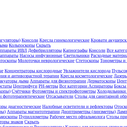
агуляторы)
Консоли
Кресла гинекологические
Кровати акушерск
дыма
Кольпоскопы
Скрыть
ппараты ИВЛ
Дефибрилляторы
Капнографы
Консоли
Все катег
 аппараты
Насосы инфузионные
Светильники
Расходные матери
атоскопы
Молоточки неврологические
Стетоскопы
Тонометры и
ые
Концентраторы кислородные
Увлажнители кислорода
Пульсо
ния и антивозрастной терапии
Кресла косметологические
Лазер
акуаторы дыма
Аппараты для физиотерапии
Дерматоскопы
Цент
остаты
Центрифуги
PH-метры
Все категории
Аспираторы
Боксы
копы)
Счётчики
Фотометры и спектрофотометры
Холодильники 
и фототерапевтические
Отсасыватели
Столы для санитарной обр
оры диагностические
Налобные осветители и рефлекторы
Отоск
ры)
Аппараты магнитотерапии
Диоптриметры (линзметры)
Ламп
ьмоскопы
Пупиллометры
Рабочее место офтальмолога
Столы пр
торы знаков
Скрыть
 бактерицидные
Рециркуляторы
Камеры для хранения стериль