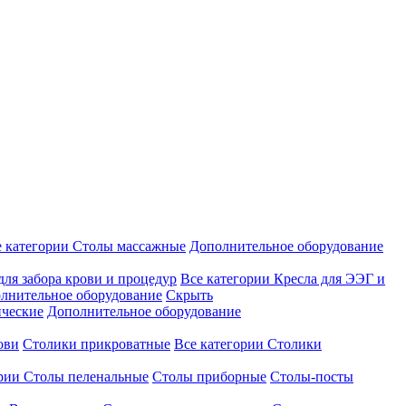
е категории
Столы массажные
Дополнительное оборудование
для забора крови и процедур
Все категории
Кресла для ЭЭГ и
лнительное оборудование
Скрыть
ические
Дополнительное оборудование
ови
Столики прикроватные
Все категории
Столики
ории
Столы пеленальные
Столы приборные
Столы-посты