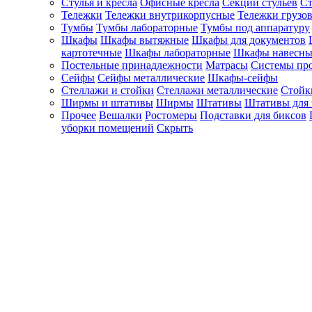
Стулья и кресла
Офисные кресла
Секции стульев
Ст
Тележки
Тележки внутрикорпусные
Тележки грузо
Тумбы
Тумбы лабораторные
Тумбы под аппаратуру
Шкафы
Шкафы вытяжные
Шкафы для документов
картотечные
Шкафы лабораторные
Шкафы навесны
Постельные принадлежности
Матрасы
Системы пр
Сейфы
Сейфы металлические
Шкафы-сейфы
Стеллажи и стойки
Стеллажи металлические
Стойк
Ширмы и штативы
Ширмы
Штативы
Штативы для 
Прочее
Вешалки
Ростомеры
Подставки для биксов
уборки помещений
Скрыть