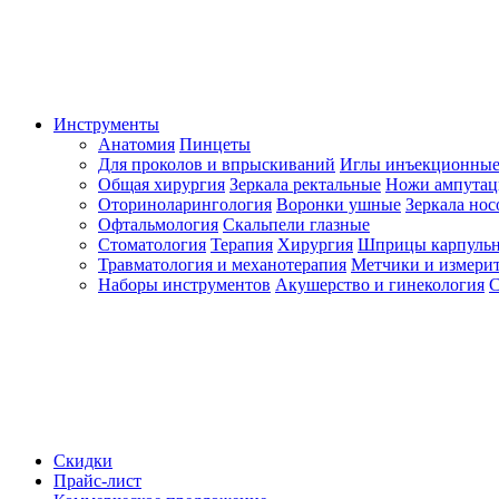
Инструменты
Анатомия
Пинцеты
Для проколов и впрыскиваний
Иглы инъекционные
Общая хирургия
Зеркала ректальные
Ножи ампута
Оториноларингология
Воронки ушные
Зеркала но
Офтальмология
Скальпели глазные
Стоматология
Терапия
Хирургия
Шприцы карпуль
Травматология и механотерапия
Метчики и измерит
Наборы инструментов
Акушерство и гинекология
С
Скидки
Прайс-лист