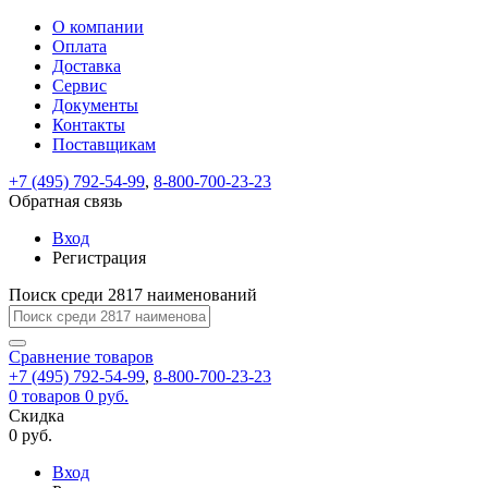
О компании
Восстановление
Обратная
Вход
Регистрация
Оплата
пароля
связь
На
Доставка
вашу
Сервис
почту
Только
Только
Документы
test@example.com
для
для
Ваше
Введите
Заполните
отправлена
Контакты
ИП
ИП
новый
Пароль
На
сообщение
ссылка.
форму.
и
и
Поставщикам
пароль
успешно
вашу
успешно
юр.
юр.
Перейдите
лиц
лиц
отправлено.
восстановлен
почту
+7 (495) 792-54-99
,
8-800-700-23-23
Мы
по
test@test.ru
ней
Обратная связь
отправим
для
отправлена
вам
завершения
Вход
ссылка.
регистрации.
ссылку
Регистрация
Войти
на
указанный
Поиск среди 2817 наименований
Перейдите
Сообщение
Ок
электронный
по
адрес,
ней
Сравнение
товаров
перейдя
для
+7 (495) 792-54-99
,
8-800-700-23-23
по
смены
Запомнить
Забыли
0
товаров
0 руб.
которой
пароля.
меня
пароль?
Скидка
Сменить
вы
0 руб.
сможете
пароль
Войти
Я принимаю условия
задать
Вход
пользовательского