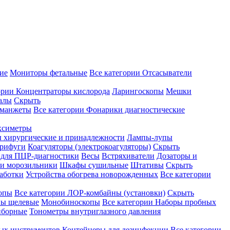
ие
Мониторы фетальные
Все категории
Отсасыватели
ории
Концентраторы кислорода
Ларингоскопы
Мешки
алы
Скрыть
 манжеты
Все категории
Фонарики диагностические
ксиметры
ы хирургические и принадлежности
Лампы-лупы
рифуги
Коагуляторы (электрокоагуляторы)
Скрыть
 для ПЦР-диагностики
Весы
Встряхиватели
Дозаторы и
и морозильники
Шкафы сушильные
Штативы
Скрыть
аботки
Устройства обогрева новорожденных
Все категории
опы
Все категории
ЛОР-комбайны (установки)
Скрыть
ы щелевые
Монобиноскопы
Все категории
Наборы пробных
иборные
Тонометры внутриглазного давления
ных инструментов
Контейнеры для дезинфекции
Все категории