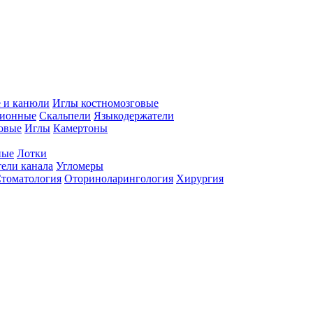
 и канюли
Иглы костномозговые
ционные
Скальпели
Языкодержатели
совые
Иглы
Камертоны
ные
Лотки
ели канала
Угломеры
томатология
Оториноларингология
Хирургия