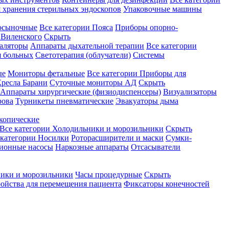
 хранения стерильных эндоскопов
Упаковочные машины
осыночные
Все категории
Пояса
Приборы опорно-
Виленского
Скрыть
аляторы
Аппараты дыхательной терапии
Все категории
я больных
Светотерапия (облучатели)
Системы
ые
Мониторы фетальные
Все категории
Приборы для
ресла Барани
Суточные мониторы АД
Скрыть
Аппараты хирургические (физиодиспенсеры)
Визуализаторы
рова
Турникеты пневматические
Эвакуаторы дыма
копические
Все категории
Холодильники и морозильники
Скрыть
 категории
Носилки
Роторасширители и маски
Сумки-
ионные насосы
Наркозные аппараты
Отсасыватели
ики и морозильники
Часы процедурные
Скрыть
ройства для перемещения пациента
Фиксаторы конечностей