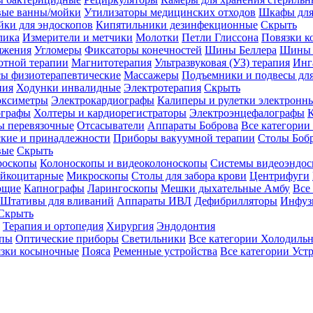
вые ванны/мойки
Утилизаторы медицинских отходов
Шкафы для
ки для эндоскопов
Кипятильники дезинфекционные
Скрыть
лика
Измерители и метчики
Молотки
Петли Глиссона
Повязки к
яжения
Угломеры
Фиксаторы конечностей
Шины Беллера
Шины 
отной терапии
Магнитотерапия
Ультразвуковая (УЗ) терапия
Инг
ы физиотерапевтические
Массажеры
Подъемники и подвесы дл
пия
Ходунки инвалидные
Электротерапия
Скрыть
оксиметры
Электрокардиографы
Калиперы и рулетки электронн
графы
Холтеры и кардиорегистраторы
Электроэнцефалографы
К
ы перевязочные
Отсасыватели
Аппараты Боброва
Все категории
ские и принадлежности
Приборы вакуумной терапии
Столы Боб
вые
Скрыть
роскопы
Колоноскопы и видеоколоноскопы
Системы видеоэндос
ейкоцитарные
Микроскопы
Столы для забора крови
Центрифуги
ющие
Капнографы
Ларингоскопы
Мешки дыхательные Амбу
Все
Штативы для вливаний
Аппараты ИВЛ
Дефибрилляторы
Инфуз
Скрыть
Терапия и ортопедия
Хирургия
Эндодонтия
упы
Оптические приборы
Светильники
Все категории
Холодильн
зки косыночные
Пояса
Ременные устройства
Все категории
Уст