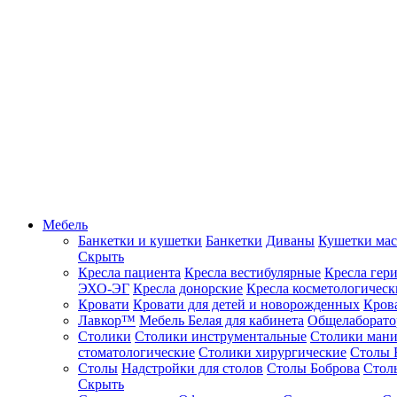
Мебель
Банкетки и кушетки
Банкетки
Диваны
Кушетки ма
Скрыть
Кресла пациента
Кресла вестибулярные
Кресла гер
ЭХО-ЭГ
Кресла донорские
Кресла косметологическ
Кровати
Кровати для детей и новорожденных
Кров
Лавкор™
Мебель Белая для кабинета
Общелаборато
Столики
Столики инструментальные
Столики ман
стоматологические
Столики хирургические
Столы 
Столы
Надстройки для столов
Столы Боброва
Стол
Скрыть