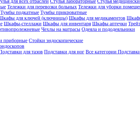
улья для всех отраслей
Стулья лабораторные
Стулья медицински
вые
Тележки для перевозки больных
Тележки для уборки помещ
Тумбы подкатные
Тумбы прикроватные
Шкафы для ключей (ключницы)
Шкафы для медикаментов
Шкафы
е
Шкафы-стеллажи
Шкафы для инвентаря
Шкафы аптечки
Трей
отивопролежневые
Чехлы на матрасы
Одеяла и пододеяльники
и приборные
Стойки эндоскопические
эндоскопов
Подставки для тазов
Подставки для ног
Все категории
Подставки