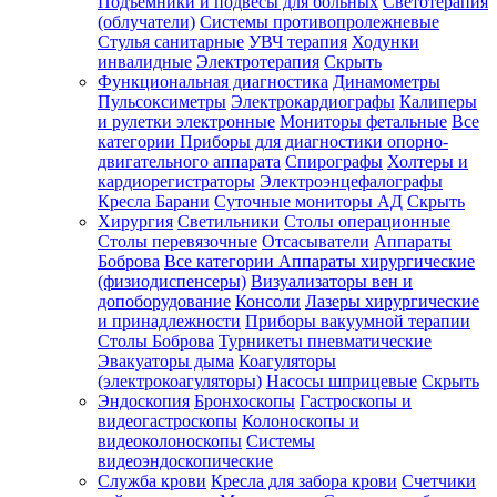
Подъемники и подвесы для больных
Светотерапия
(облучатели)
Системы противопролежневые
Стулья санитарные
УВЧ терапия
Ходунки
инвалидные
Электротерапия
Скрыть
Функциональная диагностика
Динамометры
Пульсоксиметры
Электрокардиографы
Калиперы
и рулетки электронные
Мониторы фетальные
Все
категории
Приборы для диагностики опорно-
двигательного аппарата
Спирографы
Холтеры и
кардиорегистраторы
Электроэнцефалографы
Кресла Барани
Суточные мониторы АД
Скрыть
Хирургия
Светильники
Столы операционные
Столы перевязочные
Отсасыватели
Аппараты
Боброва
Все категории
Аппараты хирургические
(физиодиспенсеры)
Визуализаторы вен и
допоборудование
Консоли
Лазеры хирургические
и принадлежности
Приборы вакуумной терапии
Столы Боброва
Турникеты пневматические
Эвакуаторы дыма
Коагуляторы
(электрокоагуляторы)
Насосы шприцевые
Скрыть
Эндоскопия
Бронхоскопы
Гастроскопы и
видеогастроскопы
Колоноскопы и
видеоколоноскопы
Системы
видеоэндоскопические
Служба крови
Кресла для забора крови
Счетчики