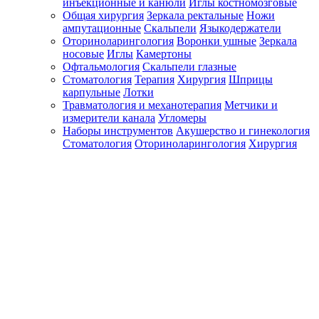
инъекционные и канюли
Иглы костномозговые
Общая хирургия
Зеркала ректальные
Ножи
ампутационные
Скальпели
Языкодержатели
Оториноларингология
Воронки ушные
Зеркала
носовые
Иглы
Камертоны
Офтальмология
Скальпели глазные
Стоматология
Терапия
Хирургия
Шприцы
карпульные
Лотки
Травматология и механотерапия
Метчики и
измерители канала
Угломеры
Наборы инструментов
Акушерство и гинекология
Стоматология
Оториноларингология
Хирургия