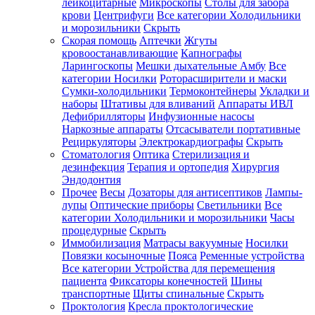
лейкоцитарные
Микроскопы
Столы для забора
крови
Центрифуги
Все категории
Холодильники
и морозильники
Скрыть
Скорая помощь
Аптечки
Жгуты
кровоостанавливающие
Капнографы
Ларингоскопы
Мешки дыхательные Амбу
Все
категории
Носилки
Роторасширители и маски
Сумки-холодильники
Термоконтейнеры
Укладки и
наборы
Штативы для вливаний
Аппараты ИВЛ
Дефибрилляторы
Инфузионные насосы
Наркозные аппараты
Отсасыватели портативные
Рециркуляторы
Электрокардиографы
Скрыть
Стоматология
Оптика
Стерилизация и
дезинфекция
Терапия и ортопедия
Хирургия
Эндодонтия
Прочее
Весы
Дозаторы для антисептиков
Лампы-
лупы
Оптические приборы
Светильники
Все
категории
Холодильники и морозильники
Часы
процедурные
Скрыть
Иммобилизация
Матрасы вакуумные
Носилки
Повязки косыночные
Пояса
Ременные устройства
Все категории
Устройства для перемещения
пациента
Фиксаторы конечностей
Шины
транспортные
Щиты спинальные
Скрыть
Проктология
Кресла проктологические