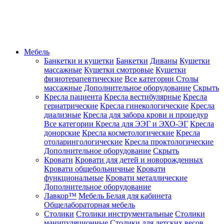
Мебель
Банкетки и кушетки
Банкетки
Диваны
Кушетки
массажные
Кушетки смотровые
Кушетки
физиотерапевтические
Все категории
Столы
массажные
Дополнительное оборудование
Скрыть
Кресла пациента
Кресла вестибулярные
Кресла
гериатрические
Кресла гинекологические
Кресла
диализные
Кресла для забора крови и процедур
Все категории
Кресла для ЭЭГ и ЭХО-ЭГ
Кресла
донорские
Кресла косметологические
Кресла
отоларингологические
Кресла проктологические
Дополнительное оборудование
Скрыть
Кровати
Кровати для детей и новорожденных
Кровати общебольничные
Кровати
функциональные
Кровати металлические
Дополнительное оборудование
Лавкор™
Мебель Белая для кабинета
Общелабораторная мебель
Столики
Столики инструментальные
Столики
манипуляционные
Столики для детских весов