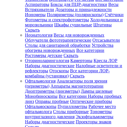
Аспираторы
Боксы для ПЦР-диагностики
Весы
Встряхиватели
Дозаторы и принадлежности
Иономеры
Поляриметры (полярископы)
Счётчики
Фотометры и спектрофотометры
Холодильники и
морозильники
Шкафы сушильные
Штативы
Скрыть
Неонатология
Весы для новорожденных
Облучатели фототерапевтические
Отсасыватели
Столы для санитарной обработки
Устройства
обогрева новорожденных
Все категории
Ростомеры детские
Скрыть
Оториноларингология
Камертоны
Кресла ЛОР
Наборы диагностические
Налобные осветители и
рефлекторы
Отоскопы
Все категории
ЛОР-
комбайны (установки)
Скрыть
Офтальмология
Анализаторы поля зрения
(периметры)
Аппараты магнитотерапии
Диоптриметры (линзметры)
Лампы щелевые
Монобиноскопы
Все категории
Наборы пробных
линз
Оправы пробные
Оптические приборы
Офтальмоскопы
Пупиллометры
Рабочее место
офтальмолога
Столы приборные
Тонометры
внутриглазного давления
Экзофтальмометры
Наборы диагностические
Проекторы знаков
Скрыть