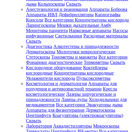
дыма
Кольпоскопы
Скрыть
Анестезиология и реанимация
Аппараты Боброва
Аппараты ИВЛ
Дефибрилляторы
Капнографы
Консоли
Все категории
Концентраторы кислорода
Ларингоскопы
Мешки дыхательные Амбу
Мониторы пациента
Наркозные аппараты
Насосы
инфузионные
Светильники
Расходные материалы
Скрыть
Диагностика
Алкотестеры и принадлежности
Дерматоскопы
Молоточки неврологические
Стетоскопы
Тонометры и манжеты
Все категории
Фонарики диагностические
Термометры
Скрыть
Кислородное оборудование
Коктейлеры
кислородные
Концентраторы кислородные
Увлажнители кислорода
Пульсоксиметры
Косметология и дерматология
Аппараты для
похудения и антивозрастной терапии
Кресла
косметологические
Лазеры хирургические и
принадлежности
Лампы-лупы
Холодильники для
медикаментов
Все категории
Эвакуаторы дыма
Аппараты для физиотерапии
Дерматоскопы
Центрифуги
Коагуляторы (электрокоагуляторы)
Скрыть
Лаборатория
Аквадистилляторы
Микроскопы
Термостаты
Центрифуги
PH-метры
Все категории