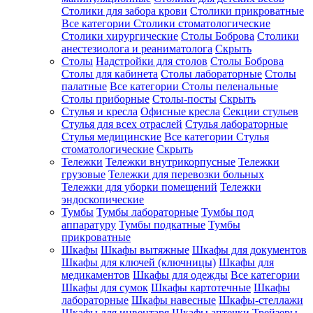
Столики для забора крови
Столики прикроватные
Все категории
Столики стоматологические
Столики хирургические
Столы Боброва
Столики
анестезиолога и реаниматолога
Скрыть
Столы
Надстройки для столов
Столы Боброва
Столы для кабинета
Столы лабораторные
Столы
палатные
Все категории
Столы пеленальные
Столы приборные
Столы-посты
Скрыть
Стулья и кресла
Офисные кресла
Секции стульев
Стулья для всех отраслей
Стулья лабораторные
Стулья медицинские
Все категории
Стулья
стоматологические
Скрыть
Тележки
Тележки внутрикорпусные
Тележки
грузовые
Тележки для перевозки больных
Тележки для уборки помещений
Тележки
эндоскопические
Тумбы
Тумбы лабораторные
Тумбы под
аппаратуру
Тумбы подкатные
Тумбы
прикроватные
Шкафы
Шкафы вытяжные
Шкафы для документов
Шкафы для ключей (ключницы)
Шкафы для
медикаментов
Шкафы для одежды
Все категории
Шкафы для сумок
Шкафы картотечные
Шкафы
лабораторные
Шкафы навесные
Шкафы-стеллажи
Шкафы для инвентаря
Шкафы аптечки
Трейзеры