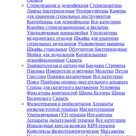
Стерилизация и дезинфекция
Стерилизаторы
Лампы бактерицидные
Рециркуляторы
Камеры
для хранения стерильных инструментов
Контейнеры для дезинфекции
Все категории
Коробки стерилизационные и фильтры
Ультразвуковые ванны/мойки
Утилизаторы
медицинских отходов
Шкафы для хранения
стерильных эндоскопов
Упаковочные машины
Шкафы сушильные
Облучатели бактерицидные
Мойки для эндоскопов
Кипятильники
дезинфекционные
Скрыть
Травматология и ортопедия
Бандажи Стремена
Павлика
Измерители и метчики
Молотки
Петли
Глиссона
Повязки косыночные
Все категории
Пояса
Приборы опорно-двигательного аппарата
Спицы для скелетного вытяжения
Угломеры
Фиксаторы конечностей
Шины Беллера
Шины
Виленского
Скрыть
Физиотерапия и реабилитация
Аппараты
низкочастотной терапии
Магнитотерапия
Ультразвуковая (УЗ) терапия
Ингаляторы
Аппараты дыхательной терапии
Все категории
Инвалидные кресла-коляски
КВЧ-терапия
Комплексы физиотерапевтические
Массажеры