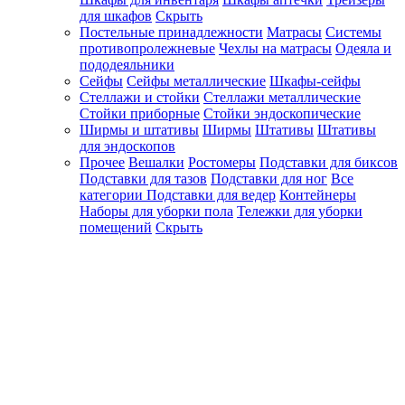
для шкафов
Скрыть
Постельные принадлежности
Матрасы
Системы
противопролежневые
Чехлы на матрасы
Одеяла и
пододеяльники
Сейфы
Сейфы металлические
Шкафы-сейфы
Стеллажи и стойки
Стеллажи металлические
Стойки приборные
Стойки эндоскопические
Ширмы и штативы
Ширмы
Штативы
Штативы
для эндоскопов
Прочее
Вешалки
Ростомеры
Подставки для биксов
Подставки для тазов
Подставки для ног
Все
категории
Подставки для ведер
Контейнеры
Наборы для уборки пола
Тележки для уборки
помещений
Скрыть