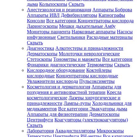
дыма
Кольпоскопы
Скрыть
Анестезиология и реанимация
Аппараты Боброва
Аппараты ИВЛ
Дефибрилляторы
Капнографы
Консоли
Все категории
Концентраторы кислорода
Ларингоскопы
Мешки дыхательные Амбу
Мониторы пациента
Наркозные аппараты
Насосы
инфузионные
Светильники
Расходные материалы
Скрыть
Диагностика
Алкотестеры и принадлежности
Дерматоскопы
Молоточки неврологические
Стетоскопы
Тонометры и манжеты
Все категории
Фонарики диагностические
Термометры
Скрыть
Кислородное оборудование
Коктейлеры
кислородные
Концентраторы кислородные
Увлажнители кислорода
Пульсоксиметры
Косметология и дерматология
Аппараты для
похудения и антивозрастной терапии
Кресла
косметологические
Лазеры хирургические и
принадлежности
Лампы-лупы
Холодильники для
медикаментов
Все категории
Эвакуаторы дыма
Аппараты для физиотерапии
Дерматоскопы
Центрифуги
Коагуляторы (электрокоагуляторы)
Скрыть
Лаборатория
Аквадистилляторы
Микроскопы
Термостаты
Центрифуги
PH-метры
Все категории