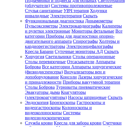
Подъемники и подвесы для больных
Светотерапия
(облучатели)
Системы противопролежневые
Стулья санитарные
УВЧ терапия
Ходунки
инвалидные
Электротерапия
Скрыть
Функциональная диагностика
Динамометры
Пульсоксиметры
Электрокардиографы
Калиперы
и рулетки электронные
Мониторы фетальные
Все
категории
Приборы для диагностики опорно-
двигательного аппарата
Спирографы
Холтеры и
кардиорегистраторы
Электроэнцефалографы
Кресла Барани
Суточные мониторы АД
Скрыть
Хирургия
Светильники
Столы операционные
Столы перевязочные
Отсасыватели
Аппараты
Боброва
Все категории
Аппараты хирургические
(физиодиспенсеры)
Визуализаторы вен и
допоборудование
Консоли
Лазеры хирургические
и принадлежности
Приборы вакуумной терапии
Столы Боброва
Турникеты пневматические
Эвакуаторы дыма
Коагуляторы
(электрокоагуляторы)
Насосы шприцевые
Скрыть
Эндоскопия
Бронхоскопы
Гастроскопы и
видеогастроскопы
Колоноскопы и
видеоколоноскопы
Системы
видеоэндоскопические
Служба крови
Кресла для забора крови
Счетчики