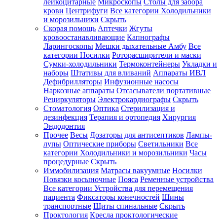
лейкоцитарные
Микроскопы
Столы для забора
крови
Центрифуги
Все категории
Холодильники
и морозильники
Скрыть
Скорая помощь
Аптечки
Жгуты
кровоостанавливающие
Капнографы
Ларингоскопы
Мешки дыхательные Амбу
Все
категории
Носилки
Роторасширители и маски
Сумки-холодильники
Термоконтейнеры
Укладки и
наборы
Штативы для вливаний
Аппараты ИВЛ
Дефибрилляторы
Инфузионные насосы
Наркозные аппараты
Отсасыватели портативные
Рециркуляторы
Электрокардиографы
Скрыть
Стоматология
Оптика
Стерилизация и
дезинфекция
Терапия и ортопедия
Хирургия
Эндодонтия
Прочее
Весы
Дозаторы для антисептиков
Лампы-
лупы
Оптические приборы
Светильники
Все
категории
Холодильники и морозильники
Часы
процедурные
Скрыть
Иммобилизация
Матрасы вакуумные
Носилки
Повязки косыночные
Пояса
Ременные устройства
Все категории
Устройства для перемещения
пациента
Фиксаторы конечностей
Шины
транспортные
Щиты спинальные
Скрыть
Проктология
Кресла проктологические