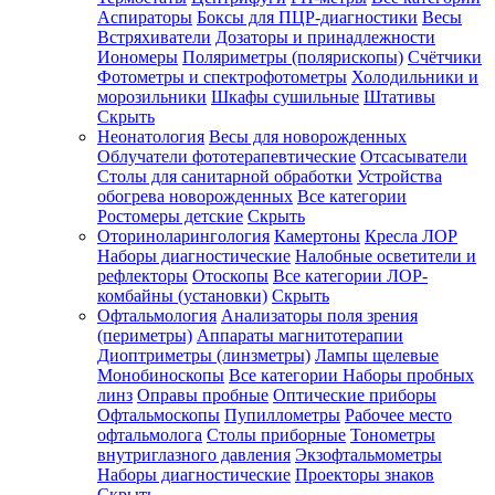
Аспираторы
Боксы для ПЦР-диагностики
Весы
Встряхиватели
Дозаторы и принадлежности
Иономеры
Поляриметры (полярископы)
Счётчики
Фотометры и спектрофотометры
Холодильники и
морозильники
Шкафы сушильные
Штативы
Скрыть
Неонатология
Весы для новорожденных
Облучатели фототерапевтические
Отсасыватели
Столы для санитарной обработки
Устройства
обогрева новорожденных
Все категории
Ростомеры детские
Скрыть
Оториноларингология
Камертоны
Кресла ЛОР
Наборы диагностические
Налобные осветители и
рефлекторы
Отоскопы
Все категории
ЛОР-
комбайны (установки)
Скрыть
Офтальмология
Анализаторы поля зрения
(периметры)
Аппараты магнитотерапии
Диоптриметры (линзметры)
Лампы щелевые
Монобиноскопы
Все категории
Наборы пробных
линз
Оправы пробные
Оптические приборы
Офтальмоскопы
Пупиллометры
Рабочее место
офтальмолога
Столы приборные
Тонометры
внутриглазного давления
Экзофтальмометры
Наборы диагностические
Проекторы знаков
Скрыть