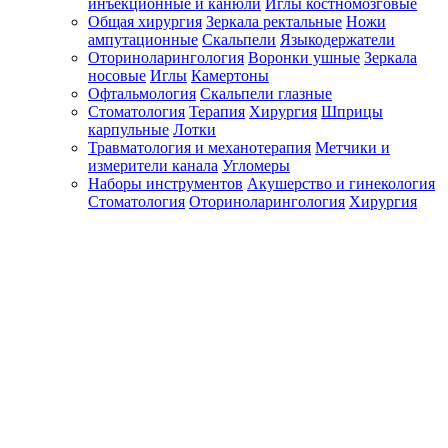
инъекционные и канюли
Иглы костномозговые
Общая хирургия
Зеркала ректальные
Ножи
ампутационные
Скальпели
Языкодержатели
Оториноларингология
Воронки ушные
Зеркала
носовые
Иглы
Камертоны
Офтальмология
Скальпели глазные
Стоматология
Терапия
Хирургия
Шприцы
карпульные
Лотки
Травматология и механотерапия
Метчики и
измерители канала
Угломеры
Наборы инструментов
Акушерство и гинекология
Стоматология
Оториноларингология
Хирургия