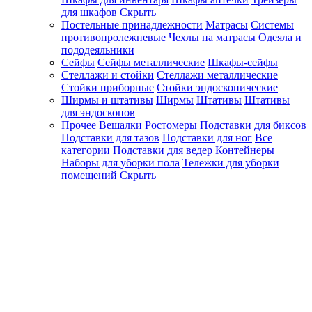
для шкафов
Скрыть
Постельные принадлежности
Матрасы
Системы
противопролежневые
Чехлы на матрасы
Одеяла и
пододеяльники
Сейфы
Сейфы металлические
Шкафы-сейфы
Стеллажи и стойки
Стеллажи металлические
Стойки приборные
Стойки эндоскопические
Ширмы и штативы
Ширмы
Штативы
Штативы
для эндоскопов
Прочее
Вешалки
Ростомеры
Подставки для биксов
Подставки для тазов
Подставки для ног
Все
категории
Подставки для ведер
Контейнеры
Наборы для уборки пола
Тележки для уборки
помещений
Скрыть