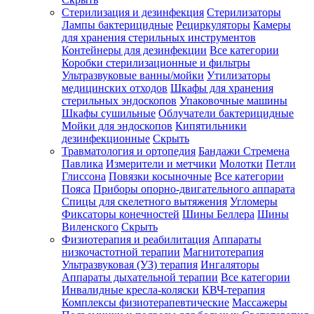
Стерилизация и дезинфекция
Стерилизаторы
Лампы бактерицидные
Рециркуляторы
Камеры
для хранения стерильных инструментов
Контейнеры для дезинфекции
Все категории
Коробки стерилизационные и фильтры
Ультразвуковые ванны/мойки
Утилизаторы
медицинских отходов
Шкафы для хранения
стерильных эндоскопов
Упаковочные машины
Шкафы сушильные
Облучатели бактерицидные
Мойки для эндоскопов
Кипятильники
дезинфекционные
Скрыть
Травматология и ортопедия
Бандажи Стремена
Павлика
Измерители и метчики
Молотки
Петли
Глиссона
Повязки косыночные
Все категории
Пояса
Приборы опорно-двигательного аппарата
Спицы для скелетного вытяжения
Угломеры
Фиксаторы конечностей
Шины Беллера
Шины
Виленского
Скрыть
Физиотерапия и реабилитация
Аппараты
низкочастотной терапии
Магнитотерапия
Ультразвуковая (УЗ) терапия
Ингаляторы
Аппараты дыхательной терапии
Все категории
Инвалидные кресла-коляски
КВЧ-терапия
Комплексы физиотерапевтические
Массажеры