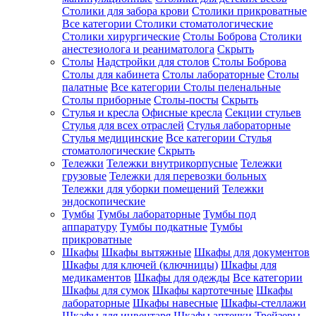
Столики для забора крови
Столики прикроватные
Все категории
Столики стоматологические
Столики хирургические
Столы Боброва
Столики
анестезиолога и реаниматолога
Скрыть
Столы
Надстройки для столов
Столы Боброва
Столы для кабинета
Столы лабораторные
Столы
палатные
Все категории
Столы пеленальные
Столы приборные
Столы-посты
Скрыть
Стулья и кресла
Офисные кресла
Секции стульев
Стулья для всех отраслей
Стулья лабораторные
Стулья медицинские
Все категории
Стулья
стоматологические
Скрыть
Тележки
Тележки внутрикорпусные
Тележки
грузовые
Тележки для перевозки больных
Тележки для уборки помещений
Тележки
эндоскопические
Тумбы
Тумбы лабораторные
Тумбы под
аппаратуру
Тумбы подкатные
Тумбы
прикроватные
Шкафы
Шкафы вытяжные
Шкафы для документов
Шкафы для ключей (ключницы)
Шкафы для
медикаментов
Шкафы для одежды
Все категории
Шкафы для сумок
Шкафы картотечные
Шкафы
лабораторные
Шкафы навесные
Шкафы-стеллажи
Шкафы для инвентаря
Шкафы аптечки
Трейзеры