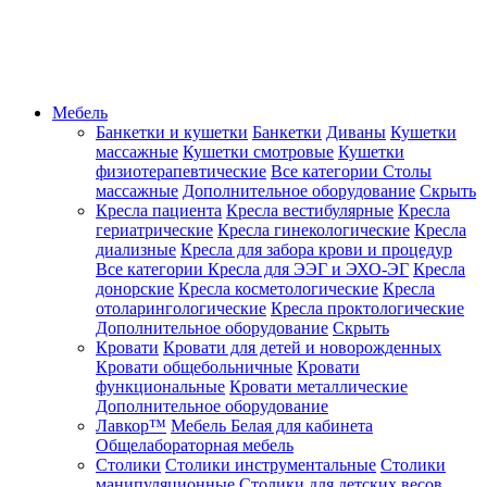
Мебель
Банкетки и кушетки
Банкетки
Диваны
Кушетки
массажные
Кушетки смотровые
Кушетки
физиотерапевтические
Все категории
Столы
массажные
Дополнительное оборудование
Скрыть
Кресла пациента
Кресла вестибулярные
Кресла
гериатрические
Кресла гинекологические
Кресла
диализные
Кресла для забора крови и процедур
Все категории
Кресла для ЭЭГ и ЭХО-ЭГ
Кресла
донорские
Кресла косметологические
Кресла
отоларингологические
Кресла проктологические
Дополнительное оборудование
Скрыть
Кровати
Кровати для детей и новорожденных
Кровати общебольничные
Кровати
функциональные
Кровати металлические
Дополнительное оборудование
Лавкор™
Мебель Белая для кабинета
Общелабораторная мебель
Столики
Столики инструментальные
Столики
манипуляционные
Столики для детских весов