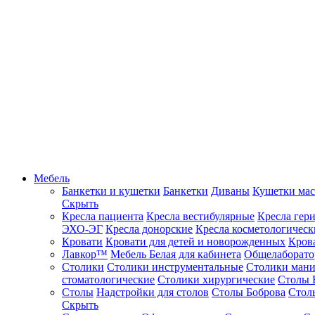
Мебель
Банкетки и кушетки
Банкетки
Диваны
Кушетки ма
Скрыть
Кресла пациента
Кресла вестибулярные
Кресла гер
ЭХО-ЭГ
Кресла донорские
Кресла косметологическ
Кровати
Кровати для детей и новорожденных
Кров
Лавкор™
Мебель Белая для кабинета
Общелаборато
Столики
Столики инструментальные
Столики ман
стоматологические
Столики хирургические
Столы 
Столы
Надстройки для столов
Столы Боброва
Стол
Скрыть