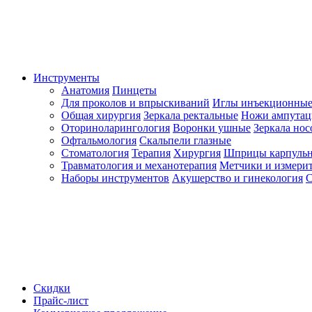
Инструменты
Анатомия
Пинцеты
Для проколов и впрыскиваний
Иглы инъекционные
Общая хирургия
Зеркала ректальные
Ножи ампута
Оториноларингология
Воронки ушные
Зеркала но
Офтальмология
Скальпели глазные
Стоматология
Терапия
Хирургия
Шприцы карпуль
Травматология и механотерапия
Метчики и измерит
Наборы инструментов
Акушерство и гинекология
С
Скидки
Прайс-лист