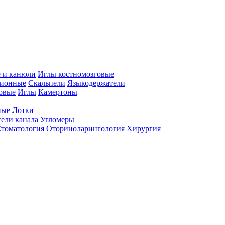
 и канюли
Иглы костномозговые
ционные
Скальпели
Языкодержатели
совые
Иглы
Камертоны
ные
Лотки
ели канала
Угломеры
томатология
Оториноларингология
Хирургия