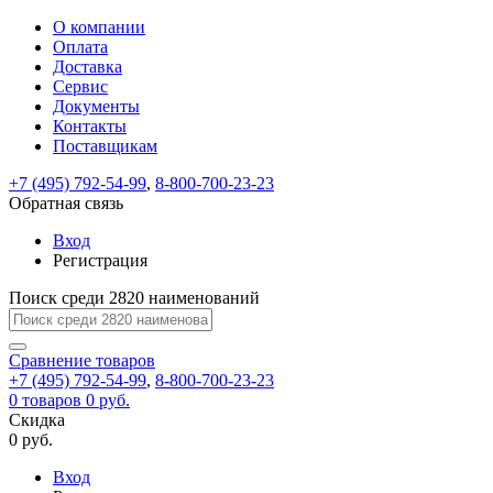
О компании
Восстановление
Обратная
Вход
Регистрация
Оплата
пароля
связь
На
Доставка
вашу
Сервис
почту
Только
Только
Документы
test@example.com
для
для
Ваше
Введите
Заполните
отправлена
Контакты
ИП
ИП
новый
Пароль
На
сообщение
ссылка.
форму.
и
и
Поставщикам
пароль
успешно
вашу
успешно
юр.
юр.
Перейдите
лиц
лиц
отправлено.
восстановлен
почту
+7 (495) 792-54-99
,
8-800-700-23-23
Мы
по
test@test.ru
ней
Обратная связь
отправим
для
отправлена
вам
завершения
Вход
ссылка.
регистрации.
ссылку
Регистрация
Войти
на
указанный
Поиск среди 2820 наименований
Перейдите
Сообщение
Ок
электронный
по
адрес,
ней
Сравнение
товаров
перейдя
для
+7 (495) 792-54-99
,
8-800-700-23-23
по
смены
Запомнить
Забыли
0
товаров
0 руб.
которой
пароля.
меня
пароль?
Скидка
Сменить
вы
0 руб.
сможете
пароль
Войти
Я принимаю условия
задать
Вход
пользовательского