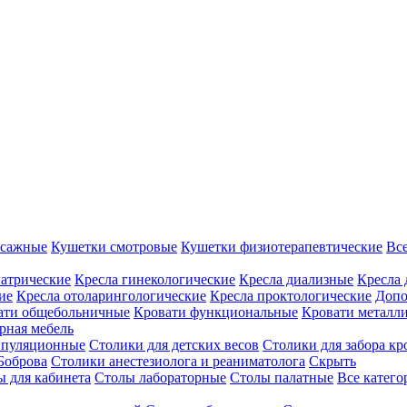
ссажные
Кушетки смотровые
Кушетки физиотерапевтические
Вс
иатрические
Кресла гинекологические
Кресла диализные
Кресла 
ие
Кресла отоларингологические
Кресла проктологические
Допо
ати общебольничные
Кровати функциональные
Кровати металл
рная мебель
ипуляционные
Столики для детских весов
Столики для забора кр
Боброва
Столики анестезиолога и реаниматолога
Скрыть
ы для кабинета
Столы лабораторные
Столы палатные
Все катег