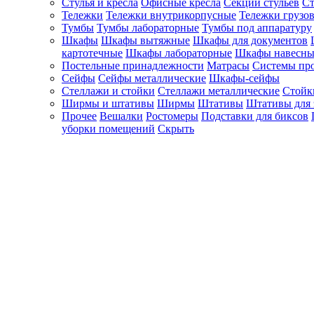
Стулья и кресла
Офисные кресла
Секции стульев
Ст
Тележки
Тележки внутрикорпусные
Тележки грузо
Тумбы
Тумбы лабораторные
Тумбы под аппаратуру
Шкафы
Шкафы вытяжные
Шкафы для документов
картотечные
Шкафы лабораторные
Шкафы навесны
Постельные принадлежности
Матрасы
Системы пр
Сейфы
Сейфы металлические
Шкафы-сейфы
Стеллажи и стойки
Стеллажи металлические
Стойк
Ширмы и штативы
Ширмы
Штативы
Штативы для 
Прочее
Вешалки
Ростомеры
Подставки для биксов
уборки помещений
Скрыть