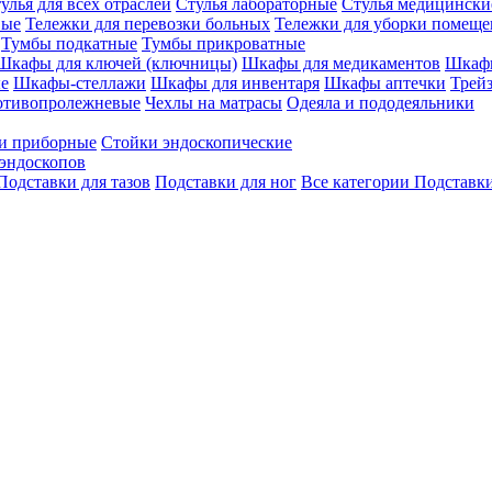
улья для всех отраслей
Стулья лабораторные
Стулья медицински
вые
Тележки для перевозки больных
Тележки для уборки помещ
Тумбы подкатные
Тумбы прикроватные
Шкафы для ключей (ключницы)
Шкафы для медикаментов
Шкафы
е
Шкафы-стеллажи
Шкафы для инвентаря
Шкафы аптечки
Трей
отивопролежневые
Чехлы на матрасы
Одеяла и пододеяльники
и приборные
Стойки эндоскопические
эндоскопов
Подставки для тазов
Подставки для ног
Все категории
Подставки