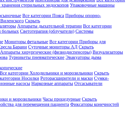
 хранения стерильных эндоскопов
Упаковочные машины
осыночные
Все категории
Пояса
Приборы опорно-
Виленского
Скрыть
аляторы
Аппараты дыхательной терапии
Все категории
я больных
Светотерапия (облучатели)
Системы
ые
Мониторы фетальные
Все категории
Приборы для
ресла Барани
Суточные мониторы АД
Скрыть
Аппараты хирургические (физиодиспенсеры)
Визуализаторы
рова
Турникеты пневматические
Эвакуаторы дыма
копические
Все категории
Холодильники и морозильники
Скрыть
 категории
Носилки
Роторасширители и маски
Сумки-
ионные насосы
Наркозные аппараты
Отсасыватели
ики и морозильники
Часы процедурные
Скрыть
ройства для перемещения пациента
Фиксаторы конечностей