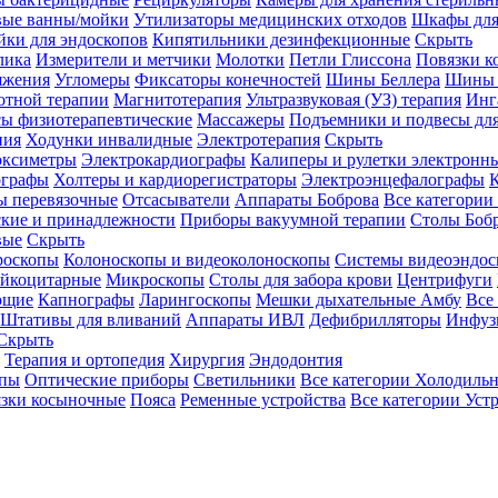
вые ванны/мойки
Утилизаторы медицинских отходов
Шкафы для
ки для эндоскопов
Кипятильники дезинфекционные
Скрыть
лика
Измерители и метчики
Молотки
Петли Глиссона
Повязки к
яжения
Угломеры
Фиксаторы конечностей
Шины Беллера
Шины 
отной терапии
Магнитотерапия
Ультразвуковая (УЗ) терапия
Инг
ы физиотерапевтические
Массажеры
Подъемники и подвесы дл
пия
Ходунки инвалидные
Электротерапия
Скрыть
оксиметры
Электрокардиографы
Калиперы и рулетки электронн
графы
Холтеры и кардиорегистраторы
Электроэнцефалографы
К
ы перевязочные
Отсасыватели
Аппараты Боброва
Все категории
ские и принадлежности
Приборы вакуумной терапии
Столы Боб
вые
Скрыть
роскопы
Колоноскопы и видеоколоноскопы
Системы видеоэндос
ейкоцитарные
Микроскопы
Столы для забора крови
Центрифуги
ющие
Капнографы
Ларингоскопы
Мешки дыхательные Амбу
Все
Штативы для вливаний
Аппараты ИВЛ
Дефибрилляторы
Инфуз
Скрыть
Терапия и ортопедия
Хирургия
Эндодонтия
упы
Оптические приборы
Светильники
Все категории
Холодильн
зки косыночные
Пояса
Ременные устройства
Все категории
Уст