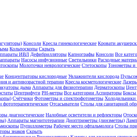
агуляторы)
Консоли
Кресла гинекологические
Кровати акушерск
дыма
Кольпоскопы
Скрыть
ппараты ИВЛ
Дефибрилляторы
Капнографы
Консоли
Все катег
 аппараты
Насосы инфузионные
Светильники
Расходные матери
атоскопы
Молоточки неврологические
Стетоскопы
Тонометры и
ые
Концентраторы кислородные
Увлажнители кислорода
Пульсо
ния и антивозрастной терапии
Кресла косметологические
Лазер
акуаторы дыма
Аппараты для физиотерапии
Дерматоскопы
Цент
остаты
Центрифуги
PH-метры
Все категории
Аспираторы
Боксы
копы)
Счётчики
Фотометры и спектрофотометры
Холодильники 
и фототерапевтические
Отсасыватели
Столы для санитарной обр
оры диагностические
Налобные осветители и рефлекторы
Отоск
ры)
Аппараты магнитотерапии
Диоптриметры (линзметры)
Ламп
ьмоскопы
Пупиллометры
Рабочее место офтальмолога
Столы пр
торы знаков
Скрыть
 бактерицидные
Рециркуляторы
Камеры для хранения стериль