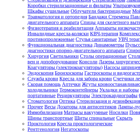
Коробки стерилизационные и фильтры
Ультразвуко
Шкафы сушильные
Облучатели бактерицидные
Мой
Травматология и ортопедия
Бандажи Стремена Пав
Зарегистрироваться
двигательного аппарата
Спицы для скелетного выт
Физиотерапия и реабилитация
Аппараты низкочаст
Инвалидные кресла-коляски
КВЧ-терапия
Комплекс
противопролежневые
Стулья санитарные
УВЧ тера
Функциональная диагностика
Динамометры
Пульс
Зачем
диагностики опорно-двигательного аппарата
Спиро
регистрироваться?
Хирургия
Светильники
Столы операционные
Стол
вен и допоборудование
Консоли
Лазеры хирургиче
Все
Коагуляторы (электрокоагуляторы)
Насосы шприце
покупки
Эндоскопия
Бронхоскопы
Гастроскопы и видеогаст
в
одном
Служба крови
Кресла для забора крови
Счетчики л
месте
Скорая помощь
Аптечки
Жгуты кровоостанавлива
Личный
холодильники
Термоконтейнеры
Укладки и наборы
менеджер
портативные
Рециркуляторы
Электрокардиографы
Стоматология
Оптика
Стерилизация и дезинфекция
Отслеживание
статуса
Прочее
Весы
Дозаторы для антисептиков
Лампы-л
заказа
Иммобилизация
Матрасы вакуумные
Носилки
Повя
Шины транспортные
Щиты спинальные
Скрыть
Проктология
Кресла проктологические
Рентгенология
Негатоскопы