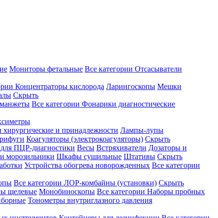
ие
Мониторы фетальные
Все категории
Отсасыватели
ории
Концентраторы кислорода
Ларингоскопы
Мешки
алы
Скрыть
 манжеты
Все категории
Фонарики диагностические
ксиметры
ы хирургические и принадлежности
Лампы-лупы
рифуги
Коагуляторы (электрокоагуляторы)
Скрыть
 для ПЦР-диагностики
Весы
Встряхиватели
Дозаторы и
и морозильники
Шкафы сушильные
Штативы
Скрыть
аботки
Устройства обогрева новорожденных
Все категории
опы
Все категории
ЛОР-комбайны (установки)
Скрыть
ы щелевые
Монобиноскопы
Все категории
Наборы пробных
иборные
Тонометры внутриглазного давления
ных инструментов
Контейнеры для дезинфекции
Все категории