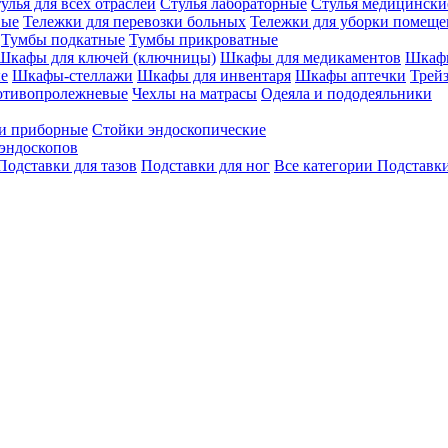
улья для всех отраслей
Стулья лабораторные
Стулья медицински
вые
Тележки для перевозки больных
Тележки для уборки помещ
Тумбы подкатные
Тумбы прикроватные
Шкафы для ключей (ключницы)
Шкафы для медикаментов
Шкафы
е
Шкафы-стеллажи
Шкафы для инвентаря
Шкафы аптечки
Трей
отивопролежневые
Чехлы на матрасы
Одеяла и пододеяльники
и приборные
Стойки эндоскопические
эндоскопов
Подставки для тазов
Подставки для ног
Все категории
Подставки