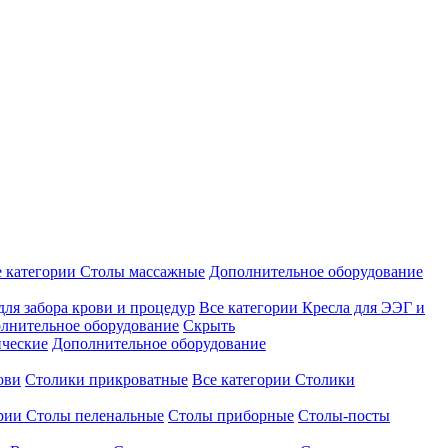
е категории
Столы массажные
Дополнительное оборудование
для забора крови и процедур
Все категории
Кресла для ЭЭГ и
лнительное оборудование
Скрыть
ические
Дополнительное оборудование
ови
Столики прикроватные
Все категории
Столики
ории
Столы пеленальные
Столы приборные
Столы-посты