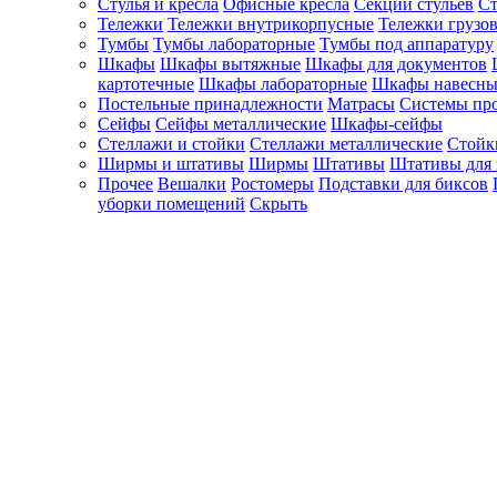
Стулья и кресла
Офисные кресла
Секции стульев
Ст
Тележки
Тележки внутрикорпусные
Тележки грузо
Тумбы
Тумбы лабораторные
Тумбы под аппаратуру
Шкафы
Шкафы вытяжные
Шкафы для документов
картотечные
Шкафы лабораторные
Шкафы навесны
Постельные принадлежности
Матрасы
Системы пр
Сейфы
Сейфы металлические
Шкафы-сейфы
Стеллажи и стойки
Стеллажи металлические
Стойк
Ширмы и штативы
Ширмы
Штативы
Штативы для 
Прочее
Вешалки
Ростомеры
Подставки для биксов
уборки помещений
Скрыть