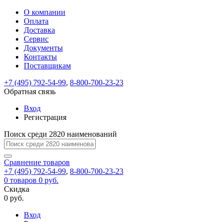
О компании
Восстановление
Обратная
Вход
Регистрация
Оплата
пароля
связь
На
Доставка
вашу
Сервис
почту
Только
Только
Документы
test@example.com
для
для
Ваше
Введите
Заполните
отправлена
Контакты
ИП
ИП
новый
Пароль
На
сообщение
ссылка.
форму.
и
и
Поставщикам
пароль
успешно
вашу
успешно
юр.
юр.
Перейдите
лиц
лиц
отправлено.
восстановлен
почту
+7 (495) 792-54-99
,
8-800-700-23-23
Мы
по
test@test.ru
ней
Обратная связь
отправим
для
отправлена
вам
завершения
Вход
ссылка.
регистрации.
ссылку
Регистрация
Войти
на
указанный
Поиск среди 2820 наименований
Перейдите
Сообщение
Ок
электронный
по
адрес,
ней
Сравнение
товаров
перейдя
для
+7 (495) 792-54-99
,
8-800-700-23-23
по
смены
Запомнить
Забыли
0
товаров
0 руб.
которой
пароля.
меня
пароль?
Скидка
Сменить
вы
0 руб.
сможете
пароль
Войти
Я принимаю условия
задать
Вход
пользовательского