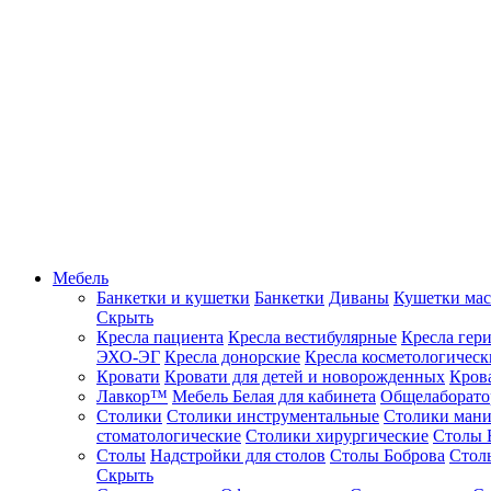
Мебель
Банкетки и кушетки
Банкетки
Диваны
Кушетки ма
Скрыть
Кресла пациента
Кресла вестибулярные
Кресла гер
ЭХО-ЭГ
Кресла донорские
Кресла косметологическ
Кровати
Кровати для детей и новорожденных
Кров
Лавкор™
Мебель Белая для кабинета
Общелаборато
Столики
Столики инструментальные
Столики ман
стоматологические
Столики хирургические
Столы 
Столы
Надстройки для столов
Столы Боброва
Стол
Скрыть