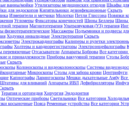
вые ванны/мойки
Утилизаторы медицинских отходов
Шкафы для
ки для эндоскопов
Кипятильники дезинфекционные
Скрыть
лика
Измерители и метчики
Молотки
Петли Глиссона
Повязки к
яжения
Угломеры
Фиксаторы конечностей
Шины Беллера
Шины 
отной терапии
Магнитотерапия
Ультразвуковая (УЗ) терапия
Инг
ы физиотерапевтические
Массажеры
Подъемники и подвесы дл
пия
Ходунки инвалидные
Электротерапия
Скрыть
оксиметры
Электрокардиографы
Калиперы и рулетки электронн
графы
Холтеры и кардиорегистраторы
Электроэнцефалографы
К
ы перевязочные
Отсасыватели
Аппараты Боброва
Все категории
ские и принадлежности
Приборы вакуумной терапии
Столы Боб
вые
Скрыть
роскопы
Колоноскопы и видеоколоноскопы
Системы видеоэндос
ейкоцитарные
Микроскопы
Столы для забора крови
Центрифуги
ющие
Капнографы
Ларингоскопы
Мешки дыхательные Амбу
Все
Штативы для вливаний
Аппараты ИВЛ
Дефибрилляторы
Инфуз
Скрыть
Терапия и ортопедия
Хирургия
Эндодонтия
упы
Оптические приборы
Светильники
Все категории
Холодильн
зки косыночные
Пояса
Ременные устройства
Все категории
Уст