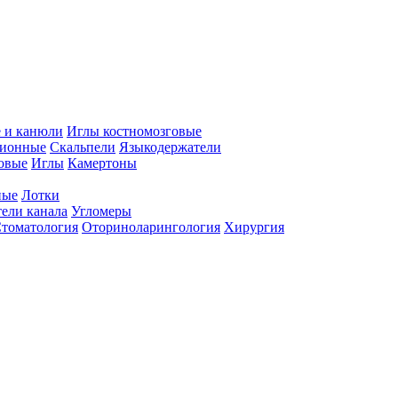
 и канюли
Иглы костномозговые
ционные
Скальпели
Языкодержатели
совые
Иглы
Камертоны
ные
Лотки
ели канала
Угломеры
томатология
Оториноларингология
Хирургия