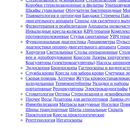
Коробки стерилизационные и фильтры
Ультразвуко
Шкафы сушильные
Облучатели бактерицидные
Мой
Травматология и ортопедия
Бандажи Стремена Пав
Зарегистрироваться
двигательного аппарата
Спицы для скелетного выт
Физиотерапия и реабилитация
Аппараты низкочаст
Инвалидные кресла-коляски
КВЧ-терапия
Комплекс
противопролежневые
Стулья санитарные
УВЧ тера
Функциональная диагностика
Динамометры
Пульс
Зачем
диагностики опорно-двигательного аппарата
Спиро
регистрироваться?
Хирургия
Светильники
Столы операционные
Стол
вен и допоборудование
Консоли
Лазеры хирургиче
Все
Коагуляторы (электрокоагуляторы)
Насосы шприце
покупки
Эндоскопия
Бронхоскопы
Гастроскопы и видеогаст
в
одном
Служба крови
Кресла для забора крови
Счетчики л
месте
Скорая помощь
Аптечки
Жгуты кровоостанавлива
Личный
холодильники
Термоконтейнеры
Укладки и наборы
менеджер
портативные
Рециркуляторы
Электрокардиографы
Стоматология
Оптика
Стерилизация и дезинфекция
Отслеживание
статуса
Прочее
Весы
Дозаторы для антисептиков
Лампы-л
заказа
Иммобилизация
Матрасы вакуумные
Носилки
Повя
Шины транспортные
Щиты спинальные
Скрыть
Проктология
Кресла проктологические
Рентгенология
Негатоскопы