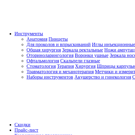
Инструменты
Анатомия
Пинцеты
Для проколов и впрыскиваний
Иглы инъекционные
Общая хирургия
Зеркала ректальные
Ножи ампута
Оториноларингология
Воронки ушные
Зеркала но
Офтальмология
Скальпели глазные
Стоматология
Терапия
Хирургия
Шприцы карпуль
Травматология и механотерапия
Метчики и измерит
Наборы инструментов
Акушерство и гинекология
С
Скидки
Прайс-лист