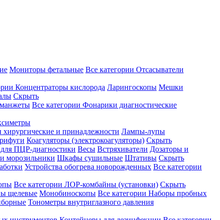
ие
Мониторы фетальные
Все категории
Отсасыватели
ории
Концентраторы кислорода
Ларингоскопы
Мешки
алы
Скрыть
 манжеты
Все категории
Фонарики диагностические
ксиметры
ы хирургические и принадлежности
Лампы-лупы
рифуги
Коагуляторы (электрокоагуляторы)
Скрыть
 для ПЦР-диагностики
Весы
Встряхиватели
Дозаторы и
и морозильники
Шкафы сушильные
Штативы
Скрыть
аботки
Устройства обогрева новорожденных
Все категории
опы
Все категории
ЛОР-комбайны (установки)
Скрыть
ы щелевые
Монобиноскопы
Все категории
Наборы пробных
иборные
Тонометры внутриглазного давления
ных инструментов
Контейнеры для дезинфекции
Все категории