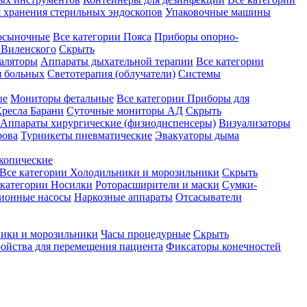
 хранения стерильных эндоскопов
Упаковочные машины
осыночные
Все категории
Пояса
Приборы опорно-
Виленского
Скрыть
аляторы
Аппараты дыхательной терапии
Все категории
я больных
Светотерапия (облучатели)
Системы
ые
Мониторы фетальные
Все категории
Приборы для
ресла Барани
Суточные мониторы АД
Скрыть
Аппараты хирургические (физиодиспенсеры)
Визуализаторы
рова
Турникеты пневматические
Эвакуаторы дыма
копические
Все категории
Холодильники и морозильники
Скрыть
 категории
Носилки
Роторасширители и маски
Сумки-
ионные насосы
Наркозные аппараты
Отсасыватели
ики и морозильники
Часы процедурные
Скрыть
ройства для перемещения пациента
Фиксаторы конечностей