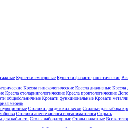
ссажные
Кушетки смотровые
Кушетки физиотерапевтические
Вс
иатрические
Кресла гинекологические
Кресла диализные
Кресла 
ие
Кресла отоларингологические
Кресла проктологические
Допо
ати общебольничные
Кровати функциональные
Кровати металл
рная мебель
ипуляционные
Столики для детских весов
Столики для забора кр
Боброва
Столики анестезиолога и реаниматолога
Скрыть
ы для кабинета
Столы лабораторные
Столы палатные
Все катег