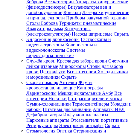
Боброва
Все категории
Аппараты хирургические
(физиодиспенсеры)
Визуализаторы вен и
допоборудование
Консоли
Лазеры хирургические
и принадлежности
Приборы вакуумной терапии
Столы Боброва
Турникеты пневматические
Эвакуаторы дыма
Коагуляторы
(электрокоагуляторы)
Насосы шприцевые
Скрыть
Эндоскопия
Бронхоскопы
Гастроскопы и
видеогастроскопы
Колоноскопы и
видеоколоноскопы
Системы
видеоэндоскопические
Служба крови
Кресла для забора крови
Счетчики
лейкоцитарные
Микроскопы
Столы для забора
крови
Центрифуги
Все категории
Холодильники
и морозильники
Скрыть
Скорая помощь
Аптечки
Жгуты
кровоостанавливающие
Капнографы
Ларингоскопы
Мешки дыхательные Амбу
Все
категории
Носилки
Роторасширители и маски
Сумки-холодильники
Термоконтейнеры
Укладки и
наборы
Штативы для вливаний
Аппараты ИВЛ
Дефибрилляторы
Инфузионные насосы
Наркозные аппараты
Отсасыватели портативные
Рециркуляторы
Электрокардиографы
Скрыть
Стоматология
Оптика
Стерилизация и