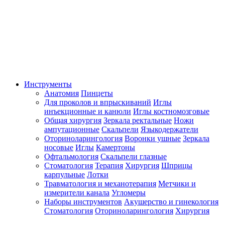
Инструменты
Анатомия
Пинцеты
Для проколов и впрыскиваний
Иглы
инъекционные и канюли
Иглы костномозговые
Общая хирургия
Зеркала ректальные
Ножи
ампутационные
Скальпели
Языкодержатели
Оториноларингология
Воронки ушные
Зеркала
носовые
Иглы
Камертоны
Офтальмология
Скальпели глазные
Стоматология
Терапия
Хирургия
Шприцы
карпульные
Лотки
Травматология и механотерапия
Метчики и
измерители канала
Угломеры
Наборы инструментов
Акушерство и гинекология
Стоматология
Оториноларингология
Хирургия