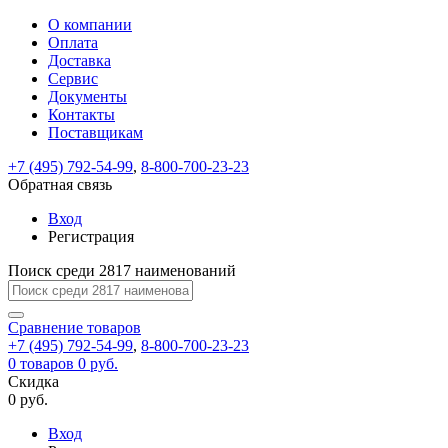
О компании
Восстановление
Обратная
Вход
Регистрация
Оплата
пароля
связь
На
Доставка
вашу
Сервис
почту
Только
Только
Документы
test@example.com
для
для
Ваше
Введите
Заполните
отправлена
ИП
ИП
Контакты
новый
Пароль
На
сообщение
форму.
ссылка.
и
и
пароль
Поставщикам
успешно
вашу
успешно
юр.
юр.
Перейдите
отправлено.
лиц
лиц
восстановлен
почту
Мы
+7 (495) 792-54-99
,
8-800-700-23-23
по
test@test.ru
ней
отправим
Обратная связь
для
отправлена
вам
завершения
ссылка.
Вход
регистрации.
ссылку
Регистрация
Войти
на
указанный
Перейдите
Сообщение
Поиск среди 2817 наименований
Ок
электронный
по
адрес,
ней
перейдя
Сравнение
для
товаров
по
+7 (495) 792-54-99
,
8-800-700-23-23
смены
Запомнить
Забыли
0
товаров
которой
0 руб.
пароля.
меня
пароль?
Сменить
Скидка
вы
0 руб.
сможете
пароль
Я принимаю условия
Войти
задать
пользовательского
Вход
новый
соглашения
и