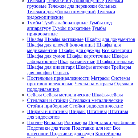
Тележки
Тележки внутрикорпусные
Тележки
грузовые
Тележки для перевозки больных
Тележки для уборки помещений
Тележки
эндоскопические
Тумбы
Тумбы лабораторные
Тумбы под
аппаратуру
Тумбы подкатные
Тумбы
прикроватные
Шкафы
Шкафы вытяжные
Шкафы для документов
Шкафы для ключей (ключницы)
Шкафы для
медикаментов
Шкафы для одежды
Все категории
Шкафы для сумок
Шкафы картотечные
Шкафы
лабораторные
Шкафы навесные
Шкафы-стеллажи
Шкафы для инвентаря
Шкафы аптечки
Трейзеры
для шкафов
Скрыть
Постельные принадлежности
Матрасы
Системы
противопролежневые
Чехлы на матрасы
Одеяла и
пододеяльники
Сейфы
Сейфы металлические
Шкафы-сейфы
Стеллажи и стойки
Стеллажи металлические
Стойки приборные
Стойки эндоскопические
Ширмы и штативы
Ширмы
Штативы
Штативы
для эндоскопов
Прочее
Вешалки
Ростомеры
Подставки для биксов
Подставки для тазов
Подставки для ног
Все
категории
Подставки для ведер
Контейнеры