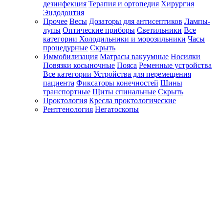
дезинфекция
Терапия и ортопедия
Хирургия
Эндодонтия
Прочее
Весы
Дозаторы для антисептиков
Лампы-
лупы
Оптические приборы
Светильники
Все
категории
Холодильники и морозильники
Часы
процедурные
Скрыть
Иммобилизация
Матрасы вакуумные
Носилки
Повязки косыночные
Пояса
Ременные устройства
Все категории
Устройства для перемещения
пациента
Фиксаторы конечностей
Шины
транспортные
Щиты спинальные
Скрыть
Проктология
Кресла проктологические
Рентгенология
Негатоскопы