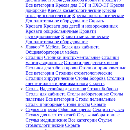
Все категории
Кресла для ЭЭГ и ЭХО-ЭГ
Кресла
донорские
Кресла косметологические
Кресла
отоларингологические
Кресла проктологические
Дополнительное оборудование
Скрыть
Кровати
Кровати для детей и новорожденных
Кровати общебольничные
Кровати
функциональные
Кровати металлические
Дополнительное оборудование
Лавкор™
Мебель Белая для кабинета
Общелабораторная мебель
Столики
Столики инструментальные
Столики
манипуляционные
Столики для детских весов
Столики для забора крови
Столики прикроватные
Все категории
Столики стоматологические
Столики хирургические
Столы Боброва
Столики
анестезиолога и реаниматолога
Скрыть
Столы
Надстройки для столов
Столы Боброва
Столы для кабинета
Столы лабораторные
Столы
палатные
Все категории
Столы пеленальные
Столы приборные
Столы-посты
Скрыть
Стулья и кресла
Офисные кресла
Секции стульев
Стулья для всех отраслей
Стулья лабораторные
Стулья медицинские
Все категории
Стулья
стоматологические
Скрыть