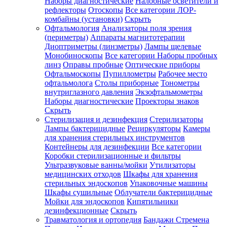
Наборы диагностические
Налобные осветители и
рефлекторы
Отоскопы
Все категории
ЛОР-
комбайны (установки)
Скрыть
Офтальмология
Анализаторы поля зрения
(периметры)
Аппараты магнитотерапии
Диоптриметры (линзметры)
Лампы щелевые
Монобиноскопы
Все категории
Наборы пробных
линз
Оправы пробные
Оптические приборы
Офтальмоскопы
Пупиллометры
Рабочее место
офтальмолога
Столы приборные
Тонометры
внутриглазного давления
Экзофтальмометры
Наборы диагностические
Проекторы знаков
Скрыть
Стерилизация и дезинфекция
Стерилизаторы
Лампы бактерицидные
Рециркуляторы
Камеры
для хранения стерильных инструментов
Контейнеры для дезинфекции
Все категории
Коробки стерилизационные и фильтры
Ультразвуковые ванны/мойки
Утилизаторы
медицинских отходов
Шкафы для хранения
стерильных эндоскопов
Упаковочные машины
Шкафы сушильные
Облучатели бактерицидные
Мойки для эндоскопов
Кипятильники
дезинфекционные
Скрыть
Травматология и ортопедия
Бандажи Стремена