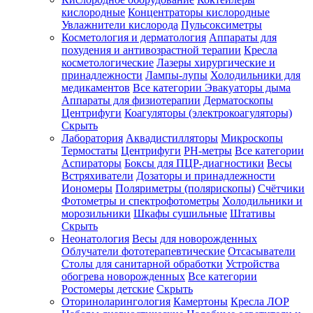
кислородные
Концентраторы кислородные
Увлажнители кислорода
Пульсоксиметры
Косметология и дерматология
Аппараты для
Зарегистрироваться
похудения и антивозрастной терапии
Кресла
косметологические
Лазеры хирургические и
принадлежности
Лампы-лупы
Холодильники для
медикаментов
Все категории
Эвакуаторы дыма
Аппараты для физиотерапии
Дерматоскопы
Зачем
Центрифуги
Коагуляторы (электрокоагуляторы)
регистрироваться?
Скрыть
Лаборатория
Аквадистилляторы
Микроскопы
Все
Термостаты
Центрифуги
PH-метры
Все категории
покупки
в
Аспираторы
Боксы для ПЦР-диагностики
Весы
одном
Встряхиватели
Дозаторы и принадлежности
месте
Иономеры
Поляриметры (полярископы)
Счётчики
Личный
Фотометры и спектрофотометры
Холодильники и
менеджер
морозильники
Шкафы сушильные
Штативы
Отслеживание
Скрыть
статуса
Неонатология
Весы для новорожденных
заказа
Облучатели фототерапевтические
Отсасыватели
Столы для санитарной обработки
Устройства
обогрева новорожденных
Все категории
Ростомеры детские
Скрыть
Оториноларингология
Камертоны
Кресла ЛОР