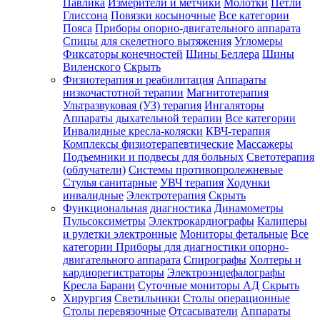
Павлика
Измерители и метчики
Молотки
Петли
Глиссона
Повязки косыночные
Все категории
Пояса
Приборы опорно-двигательного аппарата
Спицы для скелетного вытяжения
Угломеры
Фиксаторы конечностей
Шины Беллера
Шины
Виленского
Скрыть
Физиотерапия и реабилитация
Аппараты
низкочастотной терапии
Магнитотерапия
Ультразвуковая (УЗ) терапия
Ингаляторы
Аппараты дыхательной терапии
Все категории
Инвалидные кресла-коляски
КВЧ-терапия
Комплексы физиотерапевтические
Массажеры
Подъемники и подвесы для больных
Светотерапия
(облучатели)
Системы противопролежневые
Стулья санитарные
УВЧ терапия
Ходунки
инвалидные
Электротерапия
Скрыть
Функциональная диагностика
Динамометры
Пульсоксиметры
Электрокардиографы
Калиперы
и рулетки электронные
Мониторы фетальные
Все
категории
Приборы для диагностики опорно-
двигательного аппарата
Спирографы
Холтеры и
кардиорегистраторы
Электроэнцефалографы
Кресла Барани
Суточные мониторы АД
Скрыть
Хирургия
Светильники
Столы операционные
Столы перевязочные
Отсасыватели
Аппараты