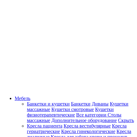
Мебель
Банкетки и кушетки
Банкетки
Диваны
Кушетки
массажные
Кушетки смотровые
Кушетки
физиотерапевтические
Все категории
Столы
массажные
Дополнительное оборудование
Скрыть
Кресла пациента
Кресла вестибулярные
Кресла
гериатрические
Кресла гинекологические
Кресла
диализные
Кресла для забора крови и процедур