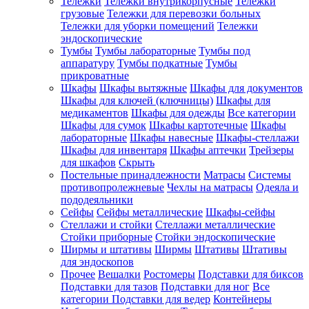
Тележки
Тележки внутрикорпусные
Тележки
грузовые
Тележки для перевозки больных
Тележки для уборки помещений
Тележки
эндоскопические
Тумбы
Тумбы лабораторные
Тумбы под
аппаратуру
Тумбы подкатные
Тумбы
прикроватные
Шкафы
Шкафы вытяжные
Шкафы для документов
Шкафы для ключей (ключницы)
Шкафы для
медикаментов
Шкафы для одежды
Все категории
Шкафы для сумок
Шкафы картотечные
Шкафы
лабораторные
Шкафы навесные
Шкафы-стеллажи
Шкафы для инвентаря
Шкафы аптечки
Трейзеры
для шкафов
Скрыть
Постельные принадлежности
Матрасы
Системы
противопролежневые
Чехлы на матрасы
Одеяла и
пододеяльники
Сейфы
Сейфы металлические
Шкафы-сейфы
Стеллажи и стойки
Стеллажи металлические
Стойки приборные
Стойки эндоскопические
Ширмы и штативы
Ширмы
Штативы
Штативы
для эндоскопов
Прочее
Вешалки
Ростомеры
Подставки для биксов
Подставки для тазов
Подставки для ног
Все
категории
Подставки для ведер
Контейнеры