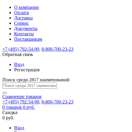
О компании
Восстановление
Обратная
Вход
Регистрация
Оплата
пароля
связь
На
Доставка
вашу
Сервис
почту
Только
Только
Документы
test@example.com
для
для
Ваше
Введите
Заполните
отправлена
ИП
ИП
Контакты
новый
Пароль
На
сообщение
форму.
ссылка.
и
и
пароль
Поставщикам
успешно
вашу
успешно
юр.
юр.
Перейдите
отправлено.
лиц
лиц
восстановлен
почту
Мы
+7 (495) 792-54-99
,
8-800-700-23-23
по
test@test.ru
ней
отправим
Обратная связь
для
отправлена
вам
завершения
ссылка.
Вход
регистрации.
ссылку
Регистрация
Войти
на
указанный
Перейдите
Сообщение
Поиск среди 2817 наименований
Ок
электронный
по
адрес,
ней
перейдя
Сравнение
для
товаров
по
+7 (495) 792-54-99
,
8-800-700-23-23
смены
Запомнить
Забыли
0
товаров
которой
0 руб.
пароля.
меня
пароль?
Сменить
Скидка
вы
0 руб.
сможете
пароль
Я принимаю условия
Войти
задать
пользовательского
Вход
новый
соглашения
и