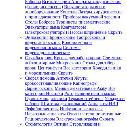
Боброва
Все категории
Аппараты хирургические
(физиодиспенсеры)
Визуализаторы вен и
допоборудование
Консоли
Лазеры хирургические
и принадлежности
Приборы вакуумной терапии
Столы Боброва
Турникеты пневматические
Эвакуаторы дыма
Коагуляторы
(электрокоагуляторы)
Насосы шприцевые
Скрыть
Эндоскопия
Бронхоскопы
Гастроскопы и
видеогастроскопы
Колоноскопы и
видеоколоноскопы
Системы
видеоэндоскопические
Служба крови
Кресла для забора крови
Счетчики
лейкоцитарные
Микроскопы
Столы для забора
крови
Центрифуги
Все категории
Холодильники
и морозильники
Скрыть
Скорая помощь
Аптечки
Жгуты
кровоостанавливающие
Капнографы
Ларингоскопы
Мешки дыхательные Амбу
Все
категории
Носилки
Роторасширители и маски
Сумки-холодильники
Термоконтейнеры
Укладки и
наборы
Штативы для вливаний
Аппараты ИВЛ
Дефибрилляторы
Инфузионные насосы
Наркозные аппараты
Отсасыватели портативные
Рециркуляторы
Электрокардиографы
Скрыть
Стоматология
Оптика
Стерилизация и