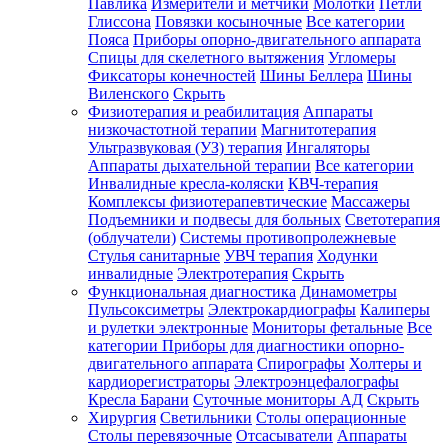
Павлика
Измерители и метчики
Молотки
Петли
Глиссона
Повязки косыночные
Все категории
Пояса
Приборы опорно-двигательного аппарата
Спицы для скелетного вытяжения
Угломеры
Фиксаторы конечностей
Шины Беллера
Шины
Виленского
Скрыть
Физиотерапия и реабилитация
Аппараты
низкочастотной терапии
Магнитотерапия
Ультразвуковая (УЗ) терапия
Ингаляторы
Аппараты дыхательной терапии
Все категории
Инвалидные кресла-коляски
КВЧ-терапия
Комплексы физиотерапевтические
Массажеры
Подъемники и подвесы для больных
Светотерапия
(облучатели)
Системы противопролежневые
Стулья санитарные
УВЧ терапия
Ходунки
инвалидные
Электротерапия
Скрыть
Функциональная диагностика
Динамометры
Пульсоксиметры
Электрокардиографы
Калиперы
и рулетки электронные
Мониторы фетальные
Все
категории
Приборы для диагностики опорно-
двигательного аппарата
Спирографы
Холтеры и
кардиорегистраторы
Электроэнцефалографы
Кресла Барани
Суточные мониторы АД
Скрыть
Хирургия
Светильники
Столы операционные
Столы перевязочные
Отсасыватели
Аппараты