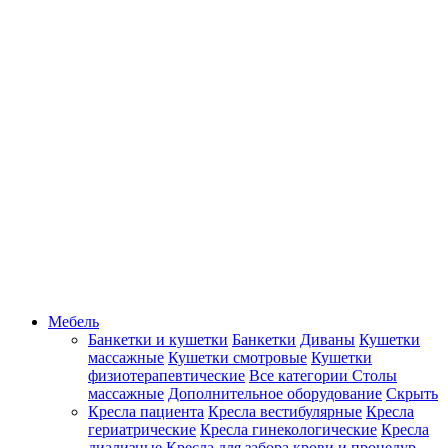
Мебель
Банкетки и кушетки
Банкетки
Диваны
Кушетки
массажные
Кушетки смотровые
Кушетки
физиотерапевтические
Все категории
Столы
массажные
Дополнительное оборудование
Скрыть
Кресла пациента
Кресла вестибулярные
Кресла
гериатрические
Кресла гинекологические
Кресла
диализные
Кресла для забора крови и процедур