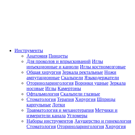
Инструменты
Анатомия
Пинцеты
Для проколов и впрыскиваний
Иглы
инъекционные и канюли
Иглы костномозговые
Общая хирургия
Зеркала ректальные
Ножи
ампутационные
Скальпели
Языкодержатели
Оториноларингология
Воронки ушные
Зеркала
носовые
Иглы
Камертоны
Офтальмология
Скальпели глазные
Стоматология
Терапия
Хирургия
Шприцы
карпульные
Лотки
Травматология и механотерапия
Метчики и
измерители канала
Угломеры
Наборы инструментов
Акушерство и гинекология
Стоматология
Оториноларингология
Хирургия