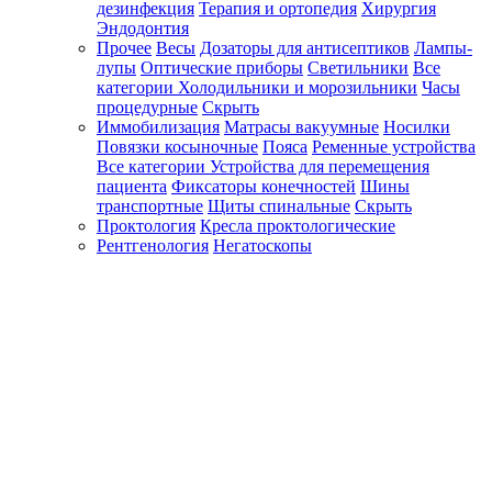
дезинфекция
Терапия и ортопедия
Хирургия
Эндодонтия
Прочее
Весы
Дозаторы для антисептиков
Лампы-
лупы
Оптические приборы
Светильники
Все
категории
Холодильники и морозильники
Часы
процедурные
Скрыть
Иммобилизация
Матрасы вакуумные
Носилки
Повязки косыночные
Пояса
Ременные устройства
Все категории
Устройства для перемещения
пациента
Фиксаторы конечностей
Шины
транспортные
Щиты спинальные
Скрыть
Проктология
Кресла проктологические
Рентгенология
Негатоскопы