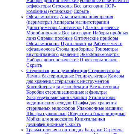
Наборы диагностические
Налобные осветители и
рефлекторы
Отоскопы
Все категории
ЛОР-
комбайны (установки)
Скрыть
Офтальмология
Анализаторы поля зрения
(периметры)
Аппараты магнитотерапии
Диоптриметры (линзметры)
Лампы щелевые
Монобиноскопы
Все категории
Наборы пробных
линз
Оправы пробные
Оптические приборы
Офтальмоскопы
Пупиллометры
Рабочее место
офтальмолога
Столы приборные
Тонометры
внутриглазного давления
Экзофтальмометры
Наборы диагностические
Проекторы знаков
Скрыть
Стерилизация и дезинфекция
Стерилизаторы
Лампы бактерицидные
Рециркуляторы
Камеры
для хранения стерильных инструментов
Контейнеры для дезинфекции
Все категории
Коробки стерилизационные и фильтры
Ультразвуковые ванны/мойки
Утилизаторы
медицинских отходов
Шкафы для хранения
стерильных эндоскопов
Упаковочные машины
Шкафы сушильные
Облучатели бактерицидные
Мойки для эндоскопов
Кипятильники
дезинфекционные
Скрыть
Травматология и ортопедия
Бандажи Стремена