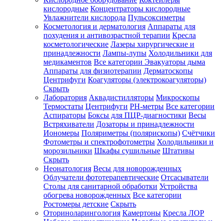
кислородные
Концентраторы кислородные
Увлажнители кислорода
Пульсоксиметры
Косметология и дерматология
Аппараты для
Зарегистрироваться
похудения и антивозрастной терапии
Кресла
косметологические
Лазеры хирургические и
принадлежности
Лампы-лупы
Холодильники для
медикаментов
Все категории
Эвакуаторы дыма
Аппараты для физиотерапии
Дерматоскопы
Зачем
Центрифуги
Коагуляторы (электрокоагуляторы)
регистрироваться?
Скрыть
Лаборатория
Аквадистилляторы
Микроскопы
Все
Термостаты
Центрифуги
PH-метры
Все категории
покупки
в
Аспираторы
Боксы для ПЦР-диагностики
Весы
одном
Встряхиватели
Дозаторы и принадлежности
месте
Иономеры
Поляриметры (полярископы)
Счётчики
Личный
Фотометры и спектрофотометры
Холодильники и
менеджер
морозильники
Шкафы сушильные
Штативы
Отслеживание
Скрыть
статуса
Неонатология
Весы для новорожденных
заказа
Облучатели фототерапевтические
Отсасыватели
Столы для санитарной обработки
Устройства
обогрева новорожденных
Все категории
Ростомеры детские
Скрыть
Оториноларингология
Камертоны
Кресла ЛОР