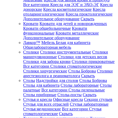
Все категории
Кресла для ЭЭГ и ЭХО-ЭГ
Кресла
донорские
Кресла косметологические
Кресла
отоларингологические
Кресла проктологические
Дополнительное оборудование
Скрыть
Кровати
Кровати для детей и новорожденных
Кровати общебольничные
Кровати
функциональные
Кровати металлические
Дополнительное оборудование
Лавкор™
Мебель Белая для кабинета
Общелабораторная мебель
Столики
Столики инструментальные
Столики
манипуляционные
Столики для детских весов
Столики для забора крови
Столики прикроватные
Все категории
Столики стоматологические
Столики хирургические
Столы Боброва
Столики
анестезиолога и реаниматолога
Скрыть
Столы
Надстройки для столов
Столы Боброва
Столы для кабинета
Столы лабораторные
Столы
палатные
Все категории
Столы пеленальные
Столы приборные
Столы-посты
Скрыть
Стулья и кресла
Офисные кресла
Секции стульев
Стулья для всех отраслей
Стулья лабораторные
Стулья медицинские
Все категории
Стулья
стоматологические
Скрыть