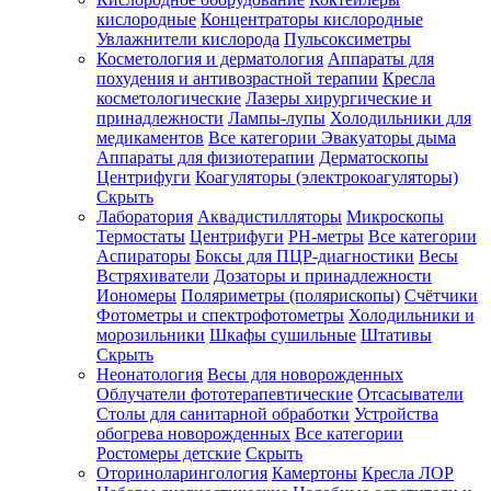
кислородные
Концентраторы кислородные
Увлажнители кислорода
Пульсоксиметры
Косметология и дерматология
Аппараты для
Зарегистрироваться
похудения и антивозрастной терапии
Кресла
косметологические
Лазеры хирургические и
принадлежности
Лампы-лупы
Холодильники для
медикаментов
Все категории
Эвакуаторы дыма
Аппараты для физиотерапии
Дерматоскопы
Зачем
Центрифуги
Коагуляторы (электрокоагуляторы)
регистрироваться?
Скрыть
Лаборатория
Аквадистилляторы
Микроскопы
Все
Термостаты
Центрифуги
PH-метры
Все категории
покупки
в
Аспираторы
Боксы для ПЦР-диагностики
Весы
одном
Встряхиватели
Дозаторы и принадлежности
месте
Иономеры
Поляриметры (полярископы)
Счётчики
Личный
Фотометры и спектрофотометры
Холодильники и
менеджер
морозильники
Шкафы сушильные
Штативы
Отслеживание
Скрыть
статуса
Неонатология
Весы для новорожденных
заказа
Облучатели фототерапевтические
Отсасыватели
Столы для санитарной обработки
Устройства
обогрева новорожденных
Все категории
Ростомеры детские
Скрыть
Оториноларингология
Камертоны
Кресла ЛОР