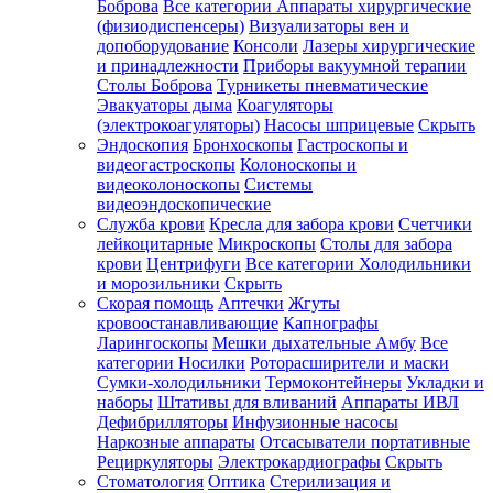
Боброва
Все категории
Аппараты хирургические
(физиодиспенсеры)
Визуализаторы вен и
допоборудование
Консоли
Лазеры хирургические
и принадлежности
Приборы вакуумной терапии
Столы Боброва
Турникеты пневматические
Эвакуаторы дыма
Коагуляторы
(электрокоагуляторы)
Насосы шприцевые
Скрыть
Эндоскопия
Бронхоскопы
Гастроскопы и
видеогастроскопы
Колоноскопы и
видеоколоноскопы
Системы
видеоэндоскопические
Служба крови
Кресла для забора крови
Счетчики
лейкоцитарные
Микроскопы
Столы для забора
крови
Центрифуги
Все категории
Холодильники
и морозильники
Скрыть
Скорая помощь
Аптечки
Жгуты
кровоостанавливающие
Капнографы
Ларингоскопы
Мешки дыхательные Амбу
Все
категории
Носилки
Роторасширители и маски
Сумки-холодильники
Термоконтейнеры
Укладки и
наборы
Штативы для вливаний
Аппараты ИВЛ
Дефибрилляторы
Инфузионные насосы
Наркозные аппараты
Отсасыватели портативные
Рециркуляторы
Электрокардиографы
Скрыть
Стоматология
Оптика
Стерилизация и