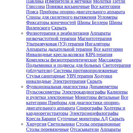
Павлика
Измерители и метчики
Молотки
Петли
Глиссона
Повязки косыночные
Все категории
Пояса
Приборы опорно-двигательного аппарата
Спицы для скелетного вытяжения
Угломеры
Фиксаторы конечностей
Шины Беллера
Шины
Виленского
Скрыть
Физиотерапия и реабилитация
Аппараты
низкочастотной терапии
Магнитотерапия
Ультразвуковая (УЗ) терапия
Ингаляторы
Аппараты дыхательной терапии
Все категории
Инвалидные кресла-коляски
КВЧ-терапия
Комплексы физиотерапевтические
Массажеры
Подъемники и подвесы для больных
Светотерапия
(облучатели)
Системы противопролежневые
Стулья санитарные
УВЧ терапия
Ходунки
инвалидные
Электротерапия
Скрыть
Функциональная диагностика
Динамометры
Пульсоксиметры
Электрокардиографы
Калиперы
и рулетки электронные
Мониторы фетальные
Все
категории
Приборы для диагностики опорно-
двигательного аппарата
Спирографы
Холтеры и
кардиорегистраторы
Электроэнцефалографы
Кресла Барани
Суточные мониторы АД
Скрыть
Хирургия
Светильники
Столы операционные
Столы перевязочные
Отсасыватели
Аппараты