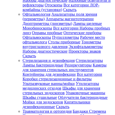
Наборы диагностические
Налобные осветители и
рефлекторы
Отоскопы
Все категории
ЛОР-
комбайны (установки)
Скрыть
Офтальмология
Анализаторы поля зрения
(периметры)
Аппараты магнитотерапии
Диоптриметры (линзметры)
Лампы щелевые
Монобиноскопы
Все категории
Наборы пробных
линз
Оправы пробные
Оптические приборы
Офтальмоскопы
Пупиллометры
Рабочее место
офтальмолога
Столы приборные
Тонометры
внутриглазного давления
Экзофтальмометры
Наборы диагностические
Проекторы знаков
Скрыть
Стерилизация и дезинфекция
Стерилизаторы
Лампы бактерицидные
Рециркуляторы
Камеры
для хранения стерильных инструментов
Контейнеры для дезинфекции
Все категории
Коробки стерилизационные и фильтры
Ультразвуковые ванны/мойки
Утилизаторы
медицинских отходов
Шкафы для хранения
стерильных эндоскопов
Упаковочные машины
Шкафы сушильные
Облучатели бактерицидные
Мойки для эндоскопов
Кипятильники
дезинфекционные
Скрыть
Травматология и ортопедия
Бандажи Стремена