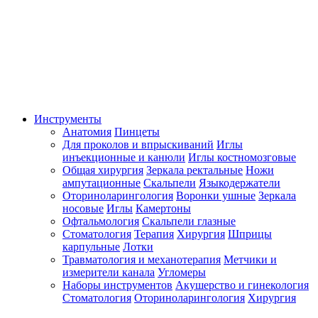
Инструменты
Анатомия
Пинцеты
Для проколов и впрыскиваний
Иглы
инъекционные и канюли
Иглы костномозговые
Общая хирургия
Зеркала ректальные
Ножи
ампутационные
Скальпели
Языкодержатели
Оториноларингология
Воронки ушные
Зеркала
носовые
Иглы
Камертоны
Офтальмология
Скальпели глазные
Стоматология
Терапия
Хирургия
Шприцы
карпульные
Лотки
Травматология и механотерапия
Метчики и
измерители канала
Угломеры
Наборы инструментов
Акушерство и гинекология
Стоматология
Оториноларингология
Хирургия