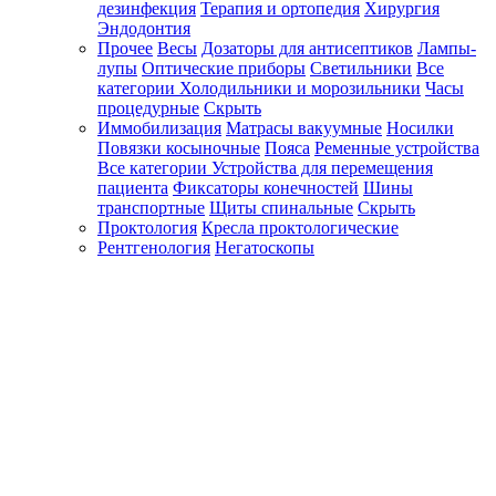
дезинфекция
Терапия и ортопедия
Хирургия
Эндодонтия
Прочее
Весы
Дозаторы для антисептиков
Лампы-
лупы
Оптические приборы
Светильники
Все
категории
Холодильники и морозильники
Часы
процедурные
Скрыть
Иммобилизация
Матрасы вакуумные
Носилки
Повязки косыночные
Пояса
Ременные устройства
Все категории
Устройства для перемещения
пациента
Фиксаторы конечностей
Шины
транспортные
Щиты спинальные
Скрыть
Проктология
Кресла проктологические
Рентгенология
Негатоскопы