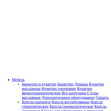
Мебель
Банкетки и кушетки
Банкетки
Диваны
Кушетки
массажные
Кушетки смотровые
Кушетки
физиотерапевтические
Все категории
Столы
массажные
Дополнительное оборудование
Скрыть
Кресла пациента
Кресла вестибулярные
Кресла
гериатрические
Кресла гинекологические
Кресла
диализные
Кресла для забора крови и процедур