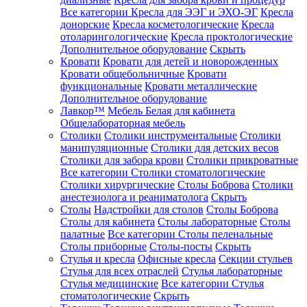
Все категории
Кресла для ЭЭГ и ЭХО-ЭГ
Кресла
донорские
Кресла косметологические
Кресла
отоларингологические
Кресла проктологические
Дополнительное оборудование
Скрыть
Кровати
Кровати для детей и новорожденных
Кровати общебольничные
Кровати
функциональные
Кровати металлические
Дополнительное оборудование
Лавкор™
Мебель Белая для кабинета
Общелабораторная мебель
Столики
Столики инструментальные
Столики
манипуляционные
Столики для детских весов
Столики для забора крови
Столики прикроватные
Все категории
Столики стоматологические
Столики хирургические
Столы Боброва
Столики
анестезиолога и реаниматолога
Скрыть
Столы
Надстройки для столов
Столы Боброва
Столы для кабинета
Столы лабораторные
Столы
палатные
Все категории
Столы пеленальные
Столы приборные
Столы-посты
Скрыть
Стулья и кресла
Офисные кресла
Секции стульев
Стулья для всех отраслей
Стулья лабораторные
Стулья медицинские
Все категории
Стулья
стоматологические
Скрыть