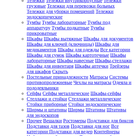
Тележки
Тележки внутрикорпусные
Тележки
грузовые
Тележки для перевозки больных
Тележки для уборки помещений
Тележки
эндоскопические
Тумбы
Тумбы лабораторные
Тумбы под
аппаратуру
Тумбы подкатные
Тумбы
прикроватные
Шкафы
Шкафы вытяжные
Шкафы для документов
Шкафы для ключей (ключницы)
Шкафы для
медикаментов
Шкафы для одежды
Все категории
Шкафы для сумок
Шкафы картотечные
Шкафы
лабораторные
Шкафы навесные
Шкафы-стеллажи
Шкафы для инвентаря
Шкафы аптечки
Трейзеры
для шкафов
Скрыть
Постельные принадлежности
Матрасы
Системы
противопролежневые
Чехлы на матрасы
Одеяла и
пододеяльники
Сейфы
Сейфы металлические
Шкафы-сейфы
Стеллажи и стойки
Стеллажи металлические
Стойки приборные
Стойки эндоскопические
Ширмы и штативы
Ширмы
Штативы
Штативы
для эндоскопов
Прочее
Вешалки
Ростомеры
Подставки для биксов
Подставки для тазов
Подставки для ног
Все
категории
Подставки для ведер
Контейнеры