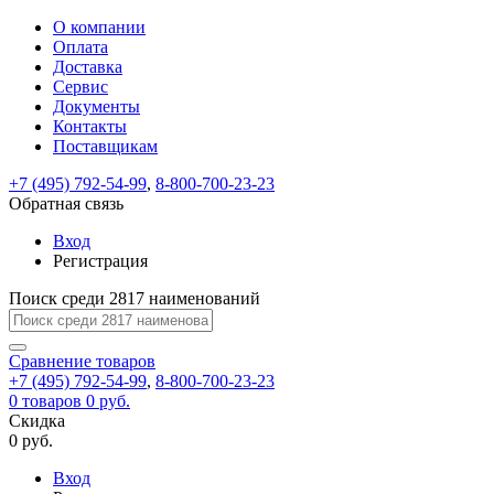
О компании
Восстановление
Обратная
Вход
Регистрация
Оплата
пароля
связь
На
Доставка
вашу
Сервис
почту
Только
Только
Документы
test@example.com
для
для
Ваше
Введите
Заполните
отправлена
ИП
ИП
Контакты
новый
Пароль
На
сообщение
форму.
ссылка.
и
и
пароль
Поставщикам
успешно
вашу
успешно
юр.
юр.
Перейдите
отправлено.
лиц
лиц
восстановлен
почту
Мы
+7 (495) 792-54-99
,
8-800-700-23-23
по
test@test.ru
ней
отправим
Обратная связь
для
отправлена
вам
завершения
ссылка.
Вход
регистрации.
ссылку
Регистрация
Войти
на
указанный
Перейдите
Сообщение
Поиск среди 2817 наименований
Ок
электронный
по
адрес,
ней
перейдя
Сравнение
для
товаров
по
+7 (495) 792-54-99
,
8-800-700-23-23
смены
Запомнить
Забыли
0
товаров
которой
0 руб.
пароля.
меня
пароль?
Сменить
Скидка
вы
0 руб.
сможете
пароль
Я принимаю условия
Войти
задать
пользовательского
Вход
новый
соглашения
и