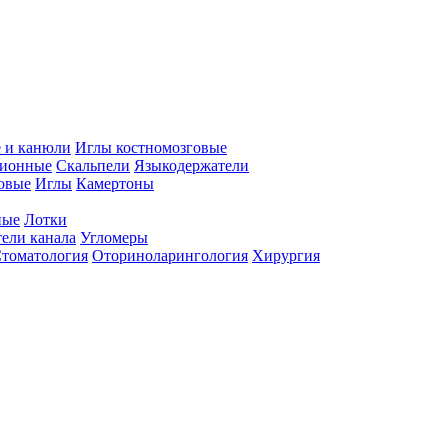
 и канюли
Иглы костномозговые
ционные
Скальпели
Языкодержатели
совые
Иглы
Камертоны
ные
Лотки
ели канала
Угломеры
томатология
Оториноларингология
Хирургия