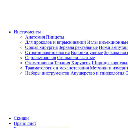
Инструменты
Анатомия
Пинцеты
Для проколов и впрыскиваний
Иглы инъекционные
Общая хирургия
Зеркала ректальные
Ножи ампута
Оториноларингология
Воронки ушные
Зеркала но
Офтальмология
Скальпели глазные
Стоматология
Терапия
Хирургия
Шприцы карпуль
Травматология и механотерапия
Метчики и измерит
Наборы инструментов
Акушерство и гинекология
С
Скидки
Прайс-лист