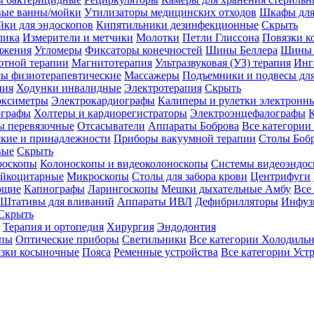
вые ванны/мойки
Утилизаторы медицинских отходов
Шкафы для
ки для эндоскопов
Кипятильники дезинфекционные
Скрыть
лика
Измерители и метчики
Молотки
Петли Глиссона
Повязки к
яжения
Угломеры
Фиксаторы конечностей
Шины Беллера
Шины 
отной терапии
Магнитотерапия
Ультразвуковая (УЗ) терапия
Инг
ы физиотерапевтические
Массажеры
Подъемники и подвесы дл
пия
Ходунки инвалидные
Электротерапия
Скрыть
оксиметры
Электрокардиографы
Калиперы и рулетки электронн
графы
Холтеры и кардиорегистраторы
Электроэнцефалографы
К
ы перевязочные
Отсасыватели
Аппараты Боброва
Все категории
ские и принадлежности
Приборы вакуумной терапии
Столы Боб
вые
Скрыть
роскопы
Колоноскопы и видеоколоноскопы
Системы видеоэндос
ейкоцитарные
Микроскопы
Столы для забора крови
Центрифуги
ющие
Капнографы
Ларингоскопы
Мешки дыхательные Амбу
Все
Штативы для вливаний
Аппараты ИВЛ
Дефибрилляторы
Инфуз
Скрыть
Терапия и ортопедия
Хирургия
Эндодонтия
упы
Оптические приборы
Светильники
Все категории
Холодильн
зки косыночные
Пояса
Ременные устройства
Все категории
Уст