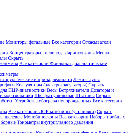
ие
Мониторы фетальные
Все категории
Отсасыватели
ории
Концентраторы кислорода
Ларингоскопы
Мешки
алы
Скрыть
 манжеты
Все категории
Фонарики диагностические
ксиметры
ы хирургические и принадлежности
Лампы-лупы
рифуги
Коагуляторы (электрокоагуляторы)
Скрыть
 для ПЦР-диагностики
Весы
Встряхиватели
Дозаторы и
и морозильники
Шкафы сушильные
Штативы
Скрыть
аботки
Устройства обогрева новорожденных
Все категории
опы
Все категории
ЛОР-комбайны (установки)
Скрыть
ы щелевые
Монобиноскопы
Все категории
Наборы пробных
иборные
Тонометры внутриглазного давления
ных инструментов
Контейнеры для дезинфекции
Все категории