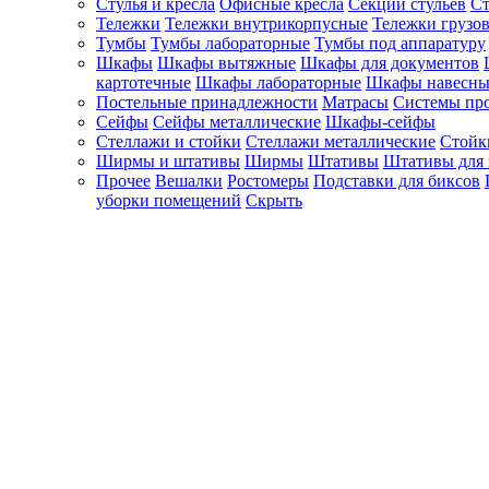
Стулья и кресла
Офисные кресла
Секции стульев
Ст
Тележки
Тележки внутрикорпусные
Тележки грузо
Тумбы
Тумбы лабораторные
Тумбы под аппаратуру
Шкафы
Шкафы вытяжные
Шкафы для документов
картотечные
Шкафы лабораторные
Шкафы навесны
Постельные принадлежности
Матрасы
Системы пр
Сейфы
Сейфы металлические
Шкафы-сейфы
Стеллажи и стойки
Стеллажи металлические
Стойк
Ширмы и штативы
Ширмы
Штативы
Штативы для 
Прочее
Вешалки
Ростомеры
Подставки для биксов
уборки помещений
Скрыть