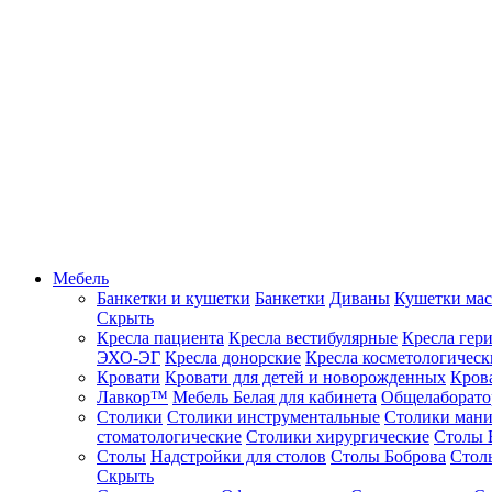
Мебель
Банкетки и кушетки
Банкетки
Диваны
Кушетки ма
Скрыть
Кресла пациента
Кресла вестибулярные
Кресла гер
ЭХО-ЭГ
Кресла донорские
Кресла косметологическ
Кровати
Кровати для детей и новорожденных
Кров
Лавкор™
Мебель Белая для кабинета
Общелаборато
Столики
Столики инструментальные
Столики ман
стоматологические
Столики хирургические
Столы 
Столы
Надстройки для столов
Столы Боброва
Стол
Скрыть