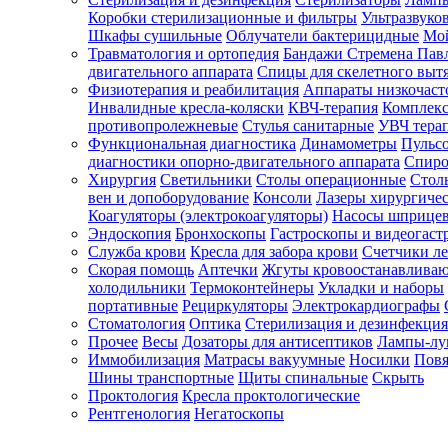
Коробки стерилизационные и фильтры
Ультразвуко
Шкафы сушильные
Облучатели бактерицидные
Мой
Травматология и ортопедия
Бандажи Стремена Пав
Зарегистрироваться
двигательного аппарата
Спицы для скелетного выт
Физиотерапия и реабилитация
Аппараты низкочаст
Инвалидные кресла-коляски
КВЧ-терапия
Комплекс
противопролежневые
Стулья санитарные
УВЧ тера
Функциональная диагностика
Динамометры
Пульс
Зачем
диагностики опорно-двигательного аппарата
Спиро
регистрироваться?
Хирургия
Светильники
Столы операционные
Стол
вен и допоборудование
Консоли
Лазеры хирургиче
Все
Коагуляторы (электрокоагуляторы)
Насосы шприце
покупки
Эндоскопия
Бронхоскопы
Гастроскопы и видеогаст
в
одном
Служба крови
Кресла для забора крови
Счетчики л
месте
Скорая помощь
Аптечки
Жгуты кровоостанавлива
Личный
холодильники
Термоконтейнеры
Укладки и наборы
менеджер
портативные
Рециркуляторы
Электрокардиографы
Стоматология
Оптика
Стерилизация и дезинфекция
Отслеживание
статуса
Прочее
Весы
Дозаторы для антисептиков
Лампы-л
заказа
Иммобилизация
Матрасы вакуумные
Носилки
Повя
Шины транспортные
Щиты спинальные
Скрыть
Проктология
Кресла проктологические
Рентгенология
Негатоскопы