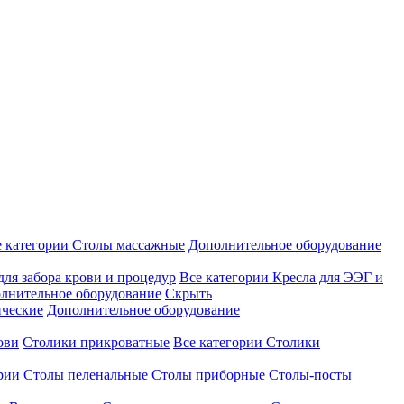
е категории
Столы массажные
Дополнительное оборудование
для забора крови и процедур
Все категории
Кресла для ЭЭГ и
лнительное оборудование
Скрыть
ические
Дополнительное оборудование
ови
Столики прикроватные
Все категории
Столики
ории
Столы пеленальные
Столы приборные
Столы-посты