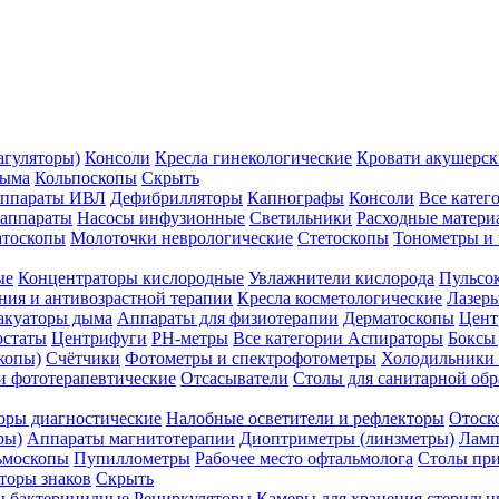
агуляторы)
Консоли
Кресла гинекологические
Кровати акушерск
дыма
Кольпоскопы
Скрыть
ппараты ИВЛ
Дефибрилляторы
Капнографы
Консоли
Все катег
 аппараты
Насосы инфузионные
Светильники
Расходные матери
атоскопы
Молоточки неврологические
Стетоскопы
Тонометры и
ые
Концентраторы кислородные
Увлажнители кислорода
Пульсо
ния и антивозрастной терапии
Кресла косметологические
Лазер
акуаторы дыма
Аппараты для физиотерапии
Дерматоскопы
Цент
остаты
Центрифуги
PH-метры
Все категории
Аспираторы
Боксы
копы)
Счётчики
Фотометры и спектрофотометры
Холодильники 
и фототерапевтические
Отсасыватели
Столы для санитарной обр
оры диагностические
Налобные осветители и рефлекторы
Отоск
ры)
Аппараты магнитотерапии
Диоптриметры (линзметры)
Ламп
ьмоскопы
Пупиллометры
Рабочее место офтальмолога
Столы пр
торы знаков
Скрыть
 бактерицидные
Рециркуляторы
Камеры для хранения стериль