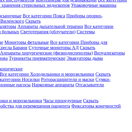
 хранения стерильных эндоскопов
Упаковочные машины
осыночные
Все категории
Пояса
Приборы опорно-
Виленского
Скрыть
аляторы
Аппараты дыхательной терапии
Все категории
я больных
Светотерапия (облучатели)
Системы
ые
Мониторы фетальные
Все категории
Приборы для
ресла Барани
Суточные мониторы АД
Скрыть
Аппараты хирургические (физиодиспенсеры)
Визуализаторы
рова
Турникеты пневматические
Эвакуаторы дыма
копические
Все категории
Холодильники и морозильники
Скрыть
 категории
Носилки
Роторасширители и маски
Сумки-
ионные насосы
Наркозные аппараты
Отсасыватели
ики и морозильники
Часы процедурные
Скрыть
ройства для перемещения пациента
Фиксаторы конечностей