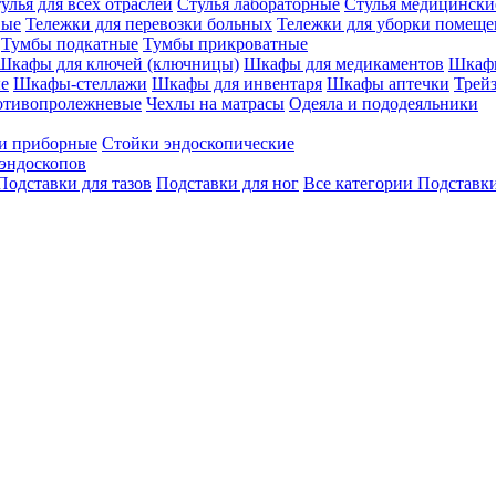
улья для всех отраслей
Стулья лабораторные
Стулья медицински
вые
Тележки для перевозки больных
Тележки для уборки помещ
Тумбы подкатные
Тумбы прикроватные
Шкафы для ключей (ключницы)
Шкафы для медикаментов
Шкафы
е
Шкафы-стеллажи
Шкафы для инвентаря
Шкафы аптечки
Трей
отивопролежневые
Чехлы на матрасы
Одеяла и пододеяльники
и приборные
Стойки эндоскопические
эндоскопов
Подставки для тазов
Подставки для ног
Все категории
Подставки