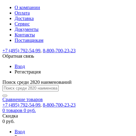
О компании
Восстановление
Обратная
Вход
Регистрация
Оплата
пароля
связь
На
Доставка
вашу
Сервис
почту
Только
Только
Документы
test@example.com
для
для
Ваше
Введите
Заполните
отправлена
Контакты
ИП
ИП
новый
Пароль
На
сообщение
ссылка.
форму.
и
и
Поставщикам
пароль
успешно
вашу
успешно
юр.
юр.
Перейдите
лиц
лиц
отправлено.
восстановлен
почту
+7 (495) 792-54-99
,
8-800-700-23-23
Мы
по
test@test.ru
ней
Обратная связь
отправим
для
отправлена
вам
завершения
Вход
ссылка.
регистрации.
ссылку
Регистрация
Войти
на
указанный
Поиск среди 2820 наименований
Перейдите
Сообщение
Ок
электронный
по
адрес,
ней
Сравнение
товаров
перейдя
для
+7 (495) 792-54-99
,
8-800-700-23-23
по
смены
Запомнить
Забыли
0
товаров
0 руб.
которой
пароля.
меня
пароль?
Скидка
Сменить
вы
0 руб.
сможете
пароль
Войти
Я принимаю условия
задать
Вход
пользовательского