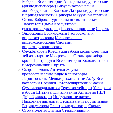
Боброва
Все категории
Аппараты хирургические
(физиодиспенсеры)
Визуализаторы вен и
допоборудование
Консоли
Лазеры хирургические
и принадлежности
Приборы вакуумной терапии
Столы Боброва
Турникеты пневматические
Эвакуаторы дыма
Коагуляторы
(электрокоагуляторы)
Насосы шприцевые
Скрыть
Эндоскопия
Бронхоскопы
Гастроскопы и
видеогастроскопы
Колоноскопы и
видеоколоноскопы
Системы
видеоэндоскопические
Служба крови
Кресла для забора крови
Счетчики
лейкоцитарные
Микроскопы
Столы для забора
крови
Центрифуги
Все категории
Холодильники
и морозильники
Скрыть
Скорая помощь
Аптечки
Жгуты
кровоостанавливающие
Капнографы
Ларингоскопы
Мешки дыхательные Амбу
Все
категории
Носилки
Роторасширители и маски
Сумки-холодильники
Термоконтейнеры
Укладки и
наборы
Штативы для вливаний
Аппараты ИВЛ
Дефибрилляторы
Инфузионные насосы
Наркозные аппараты
Отсасыватели портативные
Рециркуляторы
Электрокардиографы
Скрыть
Стоматология
Оптика
Стерилизация и