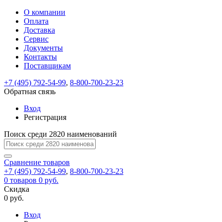
О компании
Восстановление
Обратная
Вход
Регистрация
Оплата
пароля
связь
На
Доставка
вашу
Сервис
почту
Только
Только
Документы
test@example.com
для
для
Ваше
Введите
Заполните
отправлена
ИП
ИП
Контакты
новый
Пароль
На
сообщение
форму.
ссылка.
и
и
пароль
Поставщикам
успешно
вашу
успешно
юр.
юр.
Перейдите
отправлено.
лиц
лиц
восстановлен
почту
Мы
+7 (495) 792-54-99
,
8-800-700-23-23
по
test@test.ru
ней
отправим
Обратная связь
для
отправлена
вам
завершения
ссылка.
Вход
регистрации.
ссылку
Регистрация
Войти
на
указанный
Перейдите
Сообщение
Поиск среди 2820 наименований
Ок
электронный
по
адрес,
ней
перейдя
Сравнение
для
товаров
по
+7 (495) 792-54-99
,
8-800-700-23-23
смены
Запомнить
Забыли
0
товаров
которой
0 руб.
пароля.
меня
пароль?
Сменить
Скидка
вы
0 руб.
сможете
пароль
Я принимаю условия
Войти
задать
пользовательского
Вход
новый
соглашения
и