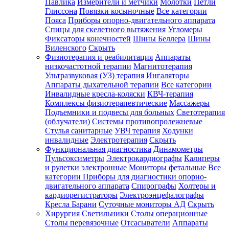
Павлика
Измерители и метчики
Молотки
Петли
Глиссона
Повязки косыночные
Все категории
Пояса
Приборы опорно-двигательного аппарата
Спицы для скелетного вытяжения
Угломеры
Фиксаторы конечностей
Шины Беллера
Шины
Виленского
Скрыть
Физиотерапия и реабилитация
Аппараты
низкочастотной терапии
Магнитотерапия
Ультразвуковая (УЗ) терапия
Ингаляторы
Аппараты дыхательной терапии
Все категории
Инвалидные кресла-коляски
КВЧ-терапия
Комплексы физиотерапевтические
Массажеры
Подъемники и подвесы для больных
Светотерапия
(облучатели)
Системы противопролежневые
Стулья санитарные
УВЧ терапия
Ходунки
инвалидные
Электротерапия
Скрыть
Функциональная диагностика
Динамометры
Пульсоксиметры
Электрокардиографы
Калиперы
и рулетки электронные
Мониторы фетальные
Все
категории
Приборы для диагностики опорно-
двигательного аппарата
Спирографы
Холтеры и
кардиорегистраторы
Электроэнцефалографы
Кресла Барани
Суточные мониторы АД
Скрыть
Хирургия
Светильники
Столы операционные
Столы перевязочные
Отсасыватели
Аппараты