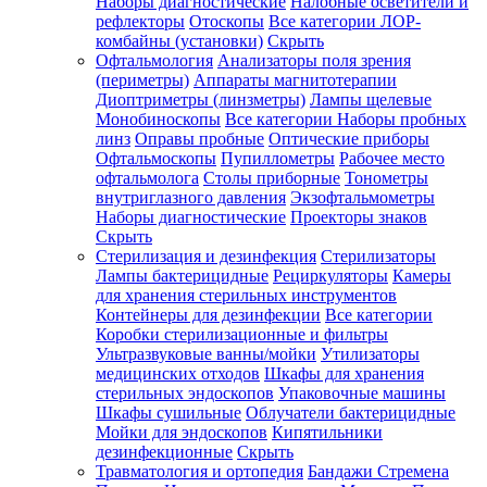
Наборы диагностические
Налобные осветители и
рефлекторы
Отоскопы
Все категории
ЛОР-
комбайны (установки)
Скрыть
Офтальмология
Анализаторы поля зрения
(периметры)
Аппараты магнитотерапии
Диоптриметры (линзметры)
Лампы щелевые
Монобиноскопы
Все категории
Наборы пробных
линз
Оправы пробные
Оптические приборы
Офтальмоскопы
Пупиллометры
Рабочее место
офтальмолога
Столы приборные
Тонометры
внутриглазного давления
Экзофтальмометры
Наборы диагностические
Проекторы знаков
Скрыть
Стерилизация и дезинфекция
Стерилизаторы
Лампы бактерицидные
Рециркуляторы
Камеры
для хранения стерильных инструментов
Контейнеры для дезинфекции
Все категории
Коробки стерилизационные и фильтры
Ультразвуковые ванны/мойки
Утилизаторы
медицинских отходов
Шкафы для хранения
стерильных эндоскопов
Упаковочные машины
Шкафы сушильные
Облучатели бактерицидные
Мойки для эндоскопов
Кипятильники
дезинфекционные
Скрыть
Травматология и ортопедия
Бандажи Стремена