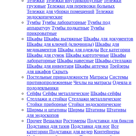
Тележки
Тележки внутрикорпусные
Тележки
грузовые
Тележки для перевозки больных
Тележки для уборки помещений
Тележки
эндоскопические
Тумбы
Тумбы лабораторные
Тумбы под
аппаратуру
Тумбы подкатные
Тумбы
прикроватные
Шкафы
Шкафы вытяжные
Шкафы для документов
Шкафы для ключей (ключницы)
Шкафы для
медикаментов
Шкафы для одежды
Все категории
Шкафы для сумок
Шкафы картотечные
Шкафы
лабораторные
Шкафы навесные
Шкафы-стеллажи
Шкафы для инвентаря
Шкафы аптечки
Трейзеры
для шкафов
Скрыть
Постельные принадлежности
Матрасы
Системы
противопролежневые
Чехлы на матрасы
Одеяла и
пододеяльники
Сейфы
Сейфы металлические
Шкафы-сейфы
Стеллажи и стойки
Стеллажи металлические
Стойки приборные
Стойки эндоскопические
Ширмы и штативы
Ширмы
Штативы
Штативы
для эндоскопов
Прочее
Вешалки
Ростомеры
Подставки для биксов
Подставки для тазов
Подставки для ног
Все
категории
Подставки для ведер
Контейнеры