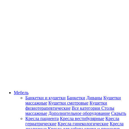
Мебель
Банкетки и кушетки
Банкетки
Диваны
Кушетки
массажные
Кушетки смотровые
Кушетки
физиотерапевтические
Все категории
Столы
массажные
Дополнительное оборудование
Скрыть
Кресла пациента
Кресла вестибулярные
Кресла
гериатрические
Кресла гинекологические
Кресла
диализные
Кресла для забора крови и процедур