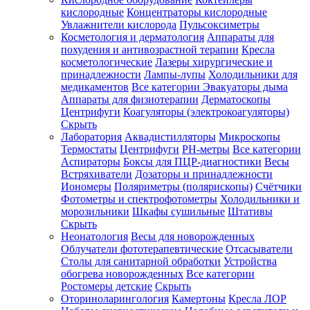
кислородные
Концентраторы кислородные
Увлажнители кислорода
Пульсоксиметры
Косметология и дерматология
Аппараты для
Зарегистрироваться
похудения и антивозрастной терапии
Кресла
косметологические
Лазеры хирургические и
принадлежности
Лампы-лупы
Холодильники для
медикаментов
Все категории
Эвакуаторы дыма
Аппараты для физиотерапии
Дерматоскопы
Зачем
Центрифуги
Коагуляторы (электрокоагуляторы)
регистрироваться?
Скрыть
Лаборатория
Аквадистилляторы
Микроскопы
Все
Термостаты
Центрифуги
PH-метры
Все категории
покупки
в
Аспираторы
Боксы для ПЦР-диагностики
Весы
одном
Встряхиватели
Дозаторы и принадлежности
месте
Иономеры
Поляриметры (полярископы)
Счётчики
Личный
Фотометры и спектрофотометры
Холодильники и
менеджер
морозильники
Шкафы сушильные
Штативы
Отслеживание
Скрыть
статуса
Неонатология
Весы для новорожденных
заказа
Облучатели фототерапевтические
Отсасыватели
Столы для санитарной обработки
Устройства
обогрева новорожденных
Все категории
Ростомеры детские
Скрыть
Оториноларингология
Камертоны
Кресла ЛОР