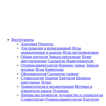
Инструменты
Анатомия
Пинцеты
Для проколов и впрыскиваний
Иглы
инъекционные и канюли
Иглы костномозговые
Общая хирургия
Зеркала ректальные
Ножи
ампутационные
Скальпели
Языкодержатели
Оториноларингология
Воронки ушные
Зеркала
носовые
Иглы
Камертоны
Офтальмология
Скальпели глазные
Стоматология
Терапия
Хирургия
Шприцы
карпульные
Лотки
Травматология и механотерапия
Метчики и
измерители канала
Угломеры
Наборы инструментов
Акушерство и гинекология
Стоматология
Оториноларингология
Хирургия