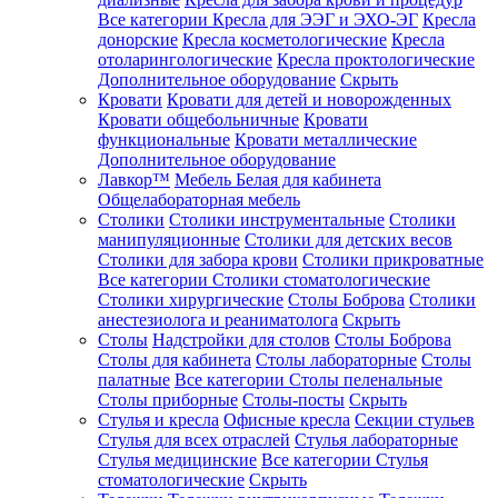
Все категории
Кресла для ЭЭГ и ЭХО-ЭГ
Кресла
донорские
Кресла косметологические
Кресла
отоларингологические
Кресла проктологические
Дополнительное оборудование
Скрыть
Кровати
Кровати для детей и новорожденных
Кровати общебольничные
Кровати
функциональные
Кровати металлические
Дополнительное оборудование
Лавкор™
Мебель Белая для кабинета
Общелабораторная мебель
Столики
Столики инструментальные
Столики
манипуляционные
Столики для детских весов
Столики для забора крови
Столики прикроватные
Все категории
Столики стоматологические
Столики хирургические
Столы Боброва
Столики
анестезиолога и реаниматолога
Скрыть
Столы
Надстройки для столов
Столы Боброва
Столы для кабинета
Столы лабораторные
Столы
палатные
Все категории
Столы пеленальные
Столы приборные
Столы-посты
Скрыть
Стулья и кресла
Офисные кресла
Секции стульев
Стулья для всех отраслей
Стулья лабораторные
Стулья медицинские
Все категории
Стулья
стоматологические
Скрыть