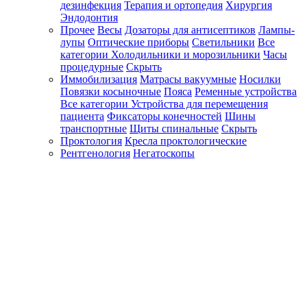
дезинфекция
Терапия и ортопедия
Хирургия
Эндодонтия
Прочее
Весы
Дозаторы для антисептиков
Лампы-
лупы
Оптические приборы
Светильники
Все
категории
Холодильники и морозильники
Часы
процедурные
Скрыть
Иммобилизация
Матрасы вакуумные
Носилки
Повязки косыночные
Пояса
Ременные устройства
Все категории
Устройства для перемещения
пациента
Фиксаторы конечностей
Шины
транспортные
Щиты спинальные
Скрыть
Проктология
Кресла проктологические
Рентгенология
Негатоскопы