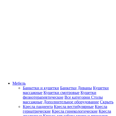
Мебель
Банкетки и кушетки
Банкетки
Диваны
Кушетки
массажные
Кушетки смотровые
Кушетки
физиотерапевтические
Все категории
Столы
массажные
Дополнительное оборудование
Скрыть
Кресла пациента
Кресла вестибулярные
Кресла
гериатрические
Кресла гинекологические
Кресла
диализные
Кресла для забора крови и процедур