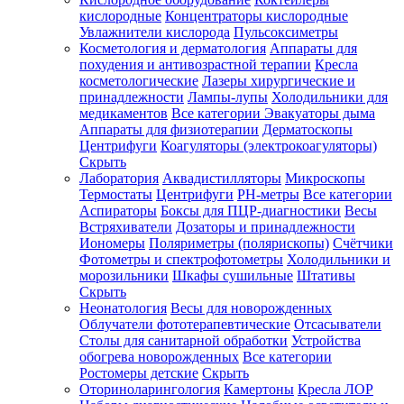
кислородные
Концентраторы кислородные
Увлажнители кислорода
Пульсоксиметры
Косметология и дерматология
Аппараты для
Зарегистрироваться
похудения и антивозрастной терапии
Кресла
косметологические
Лазеры хирургические и
принадлежности
Лампы-лупы
Холодильники для
медикаментов
Все категории
Эвакуаторы дыма
Аппараты для физиотерапии
Дерматоскопы
Зачем
Центрифуги
Коагуляторы (электрокоагуляторы)
регистрироваться?
Скрыть
Лаборатория
Аквадистилляторы
Микроскопы
Все
Термостаты
Центрифуги
PH-метры
Все категории
покупки
в
Аспираторы
Боксы для ПЦР-диагностики
Весы
одном
Встряхиватели
Дозаторы и принадлежности
месте
Иономеры
Поляриметры (полярископы)
Счётчики
Личный
Фотометры и спектрофотометры
Холодильники и
менеджер
морозильники
Шкафы сушильные
Штативы
Отслеживание
Скрыть
статуса
Неонатология
Весы для новорожденных
заказа
Облучатели фототерапевтические
Отсасыватели
Столы для санитарной обработки
Устройства
обогрева новорожденных
Все категории
Ростомеры детские
Скрыть
Оториноларингология
Камертоны
Кресла ЛОР