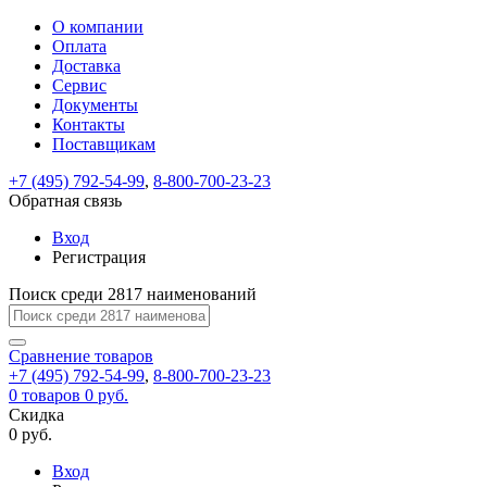
О компании
Восстановление
Обратная
Вход
Регистрация
Оплата
пароля
связь
На
Доставка
вашу
Сервис
почту
Только
Только
Документы
test@example.com
для
для
Ваше
Введите
Заполните
отправлена
ИП
ИП
Контакты
новый
Пароль
На
сообщение
форму.
ссылка.
и
и
пароль
Поставщикам
успешно
вашу
успешно
юр.
юр.
Перейдите
отправлено.
лиц
лиц
восстановлен
почту
Мы
+7 (495) 792-54-99
,
8-800-700-23-23
по
test@test.ru
ней
отправим
Обратная связь
для
отправлена
вам
завершения
ссылка.
Вход
регистрации.
ссылку
Регистрация
Войти
на
указанный
Перейдите
Сообщение
Поиск среди 2817 наименований
Ок
электронный
по
адрес,
ней
перейдя
Сравнение
для
товаров
по
+7 (495) 792-54-99
,
8-800-700-23-23
смены
Запомнить
Забыли
0
товаров
которой
0 руб.
пароля.
меня
пароль?
Сменить
Скидка
вы
0 руб.
сможете
пароль
Я принимаю условия
Войти
задать
пользовательского
Вход
новый
соглашения
и