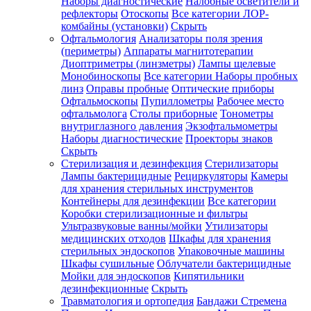
Наборы диагностические
Налобные осветители и
рефлекторы
Отоскопы
Все категории
ЛОР-
комбайны (установки)
Скрыть
Офтальмология
Анализаторы поля зрения
(периметры)
Аппараты магнитотерапии
Диоптриметры (линзметры)
Лампы щелевые
Монобиноскопы
Все категории
Наборы пробных
линз
Оправы пробные
Оптические приборы
Офтальмоскопы
Пупиллометры
Рабочее место
офтальмолога
Столы приборные
Тонометры
внутриглазного давления
Экзофтальмометры
Наборы диагностические
Проекторы знаков
Скрыть
Стерилизация и дезинфекция
Стерилизаторы
Лампы бактерицидные
Рециркуляторы
Камеры
для хранения стерильных инструментов
Контейнеры для дезинфекции
Все категории
Коробки стерилизационные и фильтры
Ультразвуковые ванны/мойки
Утилизаторы
медицинских отходов
Шкафы для хранения
стерильных эндоскопов
Упаковочные машины
Шкафы сушильные
Облучатели бактерицидные
Мойки для эндоскопов
Кипятильники
дезинфекционные
Скрыть
Травматология и ортопедия
Бандажи Стремена