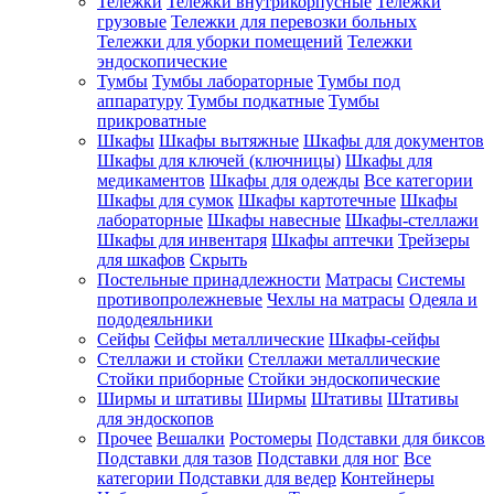
Тележки
Тележки внутрикорпусные
Тележки
грузовые
Тележки для перевозки больных
Тележки для уборки помещений
Тележки
эндоскопические
Тумбы
Тумбы лабораторные
Тумбы под
аппаратуру
Тумбы подкатные
Тумбы
прикроватные
Шкафы
Шкафы вытяжные
Шкафы для документов
Шкафы для ключей (ключницы)
Шкафы для
медикаментов
Шкафы для одежды
Все категории
Шкафы для сумок
Шкафы картотечные
Шкафы
лабораторные
Шкафы навесные
Шкафы-стеллажи
Шкафы для инвентаря
Шкафы аптечки
Трейзеры
для шкафов
Скрыть
Постельные принадлежности
Матрасы
Системы
противопролежневые
Чехлы на матрасы
Одеяла и
пододеяльники
Сейфы
Сейфы металлические
Шкафы-сейфы
Стеллажи и стойки
Стеллажи металлические
Стойки приборные
Стойки эндоскопические
Ширмы и штативы
Ширмы
Штативы
Штативы
для эндоскопов
Прочее
Вешалки
Ростомеры
Подставки для биксов
Подставки для тазов
Подставки для ног
Все
категории
Подставки для ведер
Контейнеры