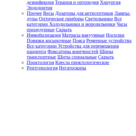
дезинфекция
Терапия и ортопедия
Хирургия
Эндодонтия
Прочее
Весы
Дозаторы для антисептиков
Лампы-
лупы
Оптические приборы
Светильники
Все
категории
Холодильники и морозильники
Часы
процедурные
Скрыть
Иммобилизация
Матрасы вакуумные
Носилки
Повязки косыночные
Пояса
Ременные устройства
Все категории
Устройства для перемещения
пациента
Фиксаторы конечностей
Шины
транспортные
Щиты спинальные
Скрыть
Проктология
Кресла проктологические
Рентгенология
Негатоскопы