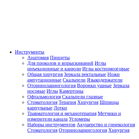
Инструменты
Анатомия
Пинцеты
Для проколов и впрыскиваний
Иглы
инъекционные и канюли
Иглы костномозговые
Общая хирургия
Зеркала ректальные
Ножи
ампутационные
Скальпели
Языкодержатели
Оториноларингология
Воронки ушные
Зеркала
носовые
Иглы
Камертоны
Офтальмология
Скальпели глазные
Стоматология
Терапия
Хирургия
Шприцы
карпульные
Лотки
Травматология и механотерапия
Метчики и
измерители канала
Угломеры
Наборы инструментов
Акушерство и гинекология
Стоматология
Оториноларингология
Хирургия