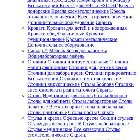
Все категории
Кресла для ЭЭГ и ЭХО-ЭГ
Кресла
донорские
Кресла косметологические
Кресла
отоларингологические
Кресла проктологические
Дополнительное оборудование
Скрыть
Кровати
Кровати для детей и новорожденных
Кровати общебольничные
Кровати
функциональные
Кровати металлические
Дополнительное оборудование
Лавкор™
Мебель Белая для кабинета
Общелабораторная мебель
Столики
Столики инструментальные
Столики
манипуляционные
Столики для детских весов
Столики для забора крови
Столики прикроватные
Все категории
Столики стоматологические
Столики хирургические
Столы Боброва
Столики
анестезиолога и реаниматолога
Скрыть
Столы
Надстройки для столов
Столы Боброва
Столы для кабинета
Столы лабораторные
Столы
палатные
Все категории
Столы пеленальные
Столы приборные
Столы-посты
Скрыть
Стулья и кресла
Офисные кресла
Секции стульев
Стулья для всех отраслей
Стулья лабораторные
Стулья медицинские
Все категории
Стулья
стоматологические
Скрыть