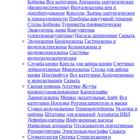
Боброва
Все категории
Аппараты хирургические
(физиодиспенсеры)
Визуализаторы вен и
допоборудование
Консоли
Лазеры хирургические
и принадлежности
Приборы вакуумной терапии
Столы Боброва
Турникеты пневматические
Эвакуаторы дыма
Коагуляторы
(электрокоагуляторы)
Насосы шприцевые
Скрыть
Эндоскопия
Бронхоскопы
Гастроскопы и
видеогастроскопы
Колоноскопы и
видеоколоноскопы
Системы
видеоэндоскопические
Служба крови
Кресла для забора крови
Счетчики
лейкоцитарные
Микроскопы
Столы для забора
крови
Центрифуги
Все категории
Холодильники
и морозильники
Скрыть
Скорая помощь
Аптечки
Жгуты
кровоостанавливающие
Капнографы
Ларингоскопы
Мешки дыхательные Амбу
Все
категории
Носилки
Роторасширители и маски
Сумки-холодильники
Термоконтейнеры
Укладки и
наборы
Штативы для вливаний
Аппараты ИВЛ
Дефибрилляторы
Инфузионные насосы
Наркозные аппараты
Отсасыватели портативные
Рециркуляторы
Электрокардиографы
Скрыть
Стоматология
Оптика
Стерилизация и