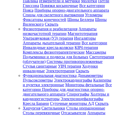
Павлика
Измерители и метчики
Молотки
Петли
Глиссона
Повязки косыночные
Все категории
Пояса
Приборы опорно-двигательного аппарата
Спицы для скелетного вытяжения
Угломеры
Фиксаторы конечностей
Шины Беллера
Шины
Виленского
Скрыть
Физиотерапия и реабилитация
Аппараты
низкочастотной терапии
Магнитотерапия
Ультразвуковая (УЗ) терапия
Ингаляторы
Аппараты дыхательной терапии
Все категории
Инвалидные кресла-коляски
КВЧ-терапия
Комплексы физиотерапевтические
Массажеры
Подъемники и подвесы для больных
Светотерапия
(облучатели)
Системы противопролежневые
Стулья санитарные
УВЧ терапия
Ходунки
инвалидные
Электротерапия
Скрыть
Функциональная диагностика
Динамометры
Пульсоксиметры
Электрокардиографы
Калиперы
и рулетки электронные
Мониторы фетальные
Все
категории
Приборы для диагностики опорно-
двигательного аппарата
Спирографы
Холтеры и
кардиорегистраторы
Электроэнцефалографы
Кресла Барани
Суточные мониторы АД
Скрыть
Хирургия
Светильники
Столы операционные
Столы перевязочные
Отсасыватели
Аппараты