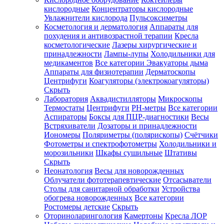
кислородные
Концентраторы кислородные
Увлажнители кислорода
Пульсоксиметры
Косметология и дерматология
Аппараты для
Зарегистрироваться
похудения и антивозрастной терапии
Кресла
косметологические
Лазеры хирургические и
принадлежности
Лампы-лупы
Холодильники для
медикаментов
Все категории
Эвакуаторы дыма
Аппараты для физиотерапии
Дерматоскопы
Зачем
Центрифуги
Коагуляторы (электрокоагуляторы)
регистрироваться?
Скрыть
Лаборатория
Аквадистилляторы
Микроскопы
Все
Термостаты
Центрифуги
PH-метры
Все категории
покупки
в
Аспираторы
Боксы для ПЦР-диагностики
Весы
одном
Встряхиватели
Дозаторы и принадлежности
месте
Иономеры
Поляриметры (полярископы)
Счётчики
Личный
Фотометры и спектрофотометры
Холодильники и
менеджер
морозильники
Шкафы сушильные
Штативы
Отслеживание
Скрыть
статуса
Неонатология
Весы для новорожденных
заказа
Облучатели фототерапевтические
Отсасыватели
Столы для санитарной обработки
Устройства
обогрева новорожденных
Все категории
Ростомеры детские
Скрыть
Оториноларингология
Камертоны
Кресла ЛОР