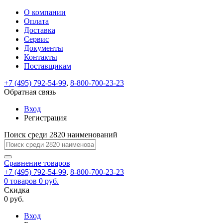
О компании
Восстановление
Обратная
Вход
Регистрация
Оплата
пароля
связь
На
Доставка
вашу
Сервис
почту
Только
Только
Документы
test@example.com
для
для
Ваше
Введите
Заполните
отправлена
ИП
ИП
Контакты
новый
Пароль
На
сообщение
форму.
ссылка.
и
и
пароль
Поставщикам
успешно
вашу
успешно
юр.
юр.
Перейдите
отправлено.
лиц
лиц
восстановлен
почту
Мы
+7 (495) 792-54-99
,
8-800-700-23-23
по
test@test.ru
ней
отправим
Обратная связь
для
отправлена
вам
завершения
ссылка.
Вход
регистрации.
ссылку
Регистрация
Войти
на
указанный
Перейдите
Сообщение
Поиск среди 2820 наименований
Ок
электронный
по
адрес,
ней
перейдя
Сравнение
для
товаров
по
+7 (495) 792-54-99
,
8-800-700-23-23
смены
Запомнить
Забыли
0
товаров
которой
0 руб.
пароля.
меня
пароль?
Сменить
Скидка
вы
0 руб.
сможете
пароль
Я принимаю условия
Войти
задать
пользовательского
Вход
новый
соглашения
и