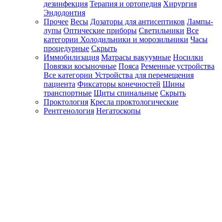
дезинфекция
Терапия и ортопедия
Хирургия
Эндодонтия
Прочее
Весы
Дозаторы для антисептиков
Лампы-
лупы
Оптические приборы
Светильники
Все
категории
Холодильники и морозильники
Часы
процедурные
Скрыть
Иммобилизация
Матрасы вакуумные
Носилки
Повязки косыночные
Пояса
Ременные устройства
Все категории
Устройства для перемещения
пациента
Фиксаторы конечностей
Шины
транспортные
Щиты спинальные
Скрыть
Проктология
Кресла проктологические
Рентгенология
Негатоскопы