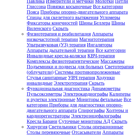
Павлика
Измерители и метчики
Молотки
Петли
Глиссона
Повязки косыночные
Все категории
Пояса
Приборы опорно-двигательного аппарата
Спицы для скелетного вытяжения
Угломеры
Фиксаторы конечностей
Шины Беллера
Шины
Виленского
Скрыть
Физиотерапия и реабилитация
Аппараты
низкочастотной терапии
Магнитотерапия
Ультразвуковая (УЗ) терапия
Ингаляторы
Аппараты дыхательной терапии
Все категории
Инвалидные кресла-коляски
КВЧ-терапия
Комплексы физиотерапевтические
Массажеры
Подъемники и подвесы для больных
Светотерапия
(облучатели)
Системы противопролежневые
Стулья санитарные
УВЧ терапия
Ходунки
инвалидные
Электротерапия
Скрыть
Функциональная диагностика
Динамометры
Пульсоксиметры
Электрокардиографы
Калиперы
и рулетки электронные
Мониторы фетальные
Все
категории
Приборы для диагностики опорно-
двигательного аппарата
Спирографы
Холтеры и
кардиорегистраторы
Электроэнцефалографы
Кресла Барани
Суточные мониторы АД
Скрыть
Хирургия
Светильники
Столы операционные
Столы перевязочные
Отсасыватели
Аппараты