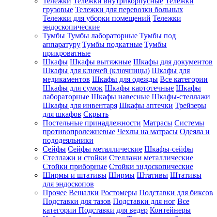
Тележки
Тележки внутрикорпусные
Тележки
грузовые
Тележки для перевозки больных
Тележки для уборки помещений
Тележки
эндоскопические
Тумбы
Тумбы лабораторные
Тумбы под
аппаратуру
Тумбы подкатные
Тумбы
прикроватные
Шкафы
Шкафы вытяжные
Шкафы для документов
Шкафы для ключей (ключницы)
Шкафы для
медикаментов
Шкафы для одежды
Все категории
Шкафы для сумок
Шкафы картотечные
Шкафы
лабораторные
Шкафы навесные
Шкафы-стеллажи
Шкафы для инвентаря
Шкафы аптечки
Трейзеры
для шкафов
Скрыть
Постельные принадлежности
Матрасы
Системы
противопролежневые
Чехлы на матрасы
Одеяла и
пододеяльники
Сейфы
Сейфы металлические
Шкафы-сейфы
Стеллажи и стойки
Стеллажи металлические
Стойки приборные
Стойки эндоскопические
Ширмы и штативы
Ширмы
Штативы
Штативы
для эндоскопов
Прочее
Вешалки
Ростомеры
Подставки для биксов
Подставки для тазов
Подставки для ног
Все
категории
Подставки для ведер
Контейнеры