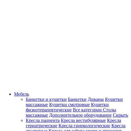
Мебель
Банкетки и кушетки
Банкетки
Диваны
Кушетки
массажные
Кушетки смотровые
Кушетки
физиотерапевтические
Все категории
Столы
массажные
Дополнительное оборудование
Скрыть
Кресла пациента
Кресла вестибулярные
Кресла
гериатрические
Кресла гинекологические
Кресла
диализные
Кресла для забора крови и процедур