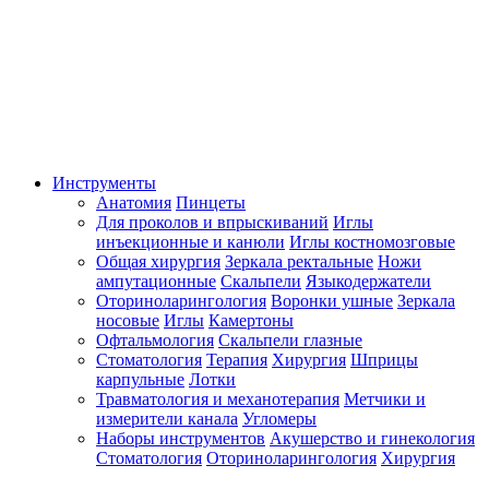
Инструменты
Анатомия
Пинцеты
Для проколов и впрыскиваний
Иглы
инъекционные и канюли
Иглы костномозговые
Общая хирургия
Зеркала ректальные
Ножи
ампутационные
Скальпели
Языкодержатели
Оториноларингология
Воронки ушные
Зеркала
носовые
Иглы
Камертоны
Офтальмология
Скальпели глазные
Стоматология
Терапия
Хирургия
Шприцы
карпульные
Лотки
Травматология и механотерапия
Метчики и
измерители канала
Угломеры
Наборы инструментов
Акушерство и гинекология
Стоматология
Оториноларингология
Хирургия