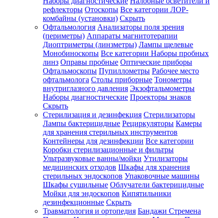
Наборы диагностические
Налобные осветители и
рефлекторы
Отоскопы
Все категории
ЛОР-
комбайны (установки)
Скрыть
Офтальмология
Анализаторы поля зрения
(периметры)
Аппараты магнитотерапии
Диоптриметры (линзметры)
Лампы щелевые
Монобиноскопы
Все категории
Наборы пробных
линз
Оправы пробные
Оптические приборы
Офтальмоскопы
Пупиллометры
Рабочее место
офтальмолога
Столы приборные
Тонометры
внутриглазного давления
Экзофтальмометры
Наборы диагностические
Проекторы знаков
Скрыть
Стерилизация и дезинфекция
Стерилизаторы
Лампы бактерицидные
Рециркуляторы
Камеры
для хранения стерильных инструментов
Контейнеры для дезинфекции
Все категории
Коробки стерилизационные и фильтры
Ультразвуковые ванны/мойки
Утилизаторы
медицинских отходов
Шкафы для хранения
стерильных эндоскопов
Упаковочные машины
Шкафы сушильные
Облучатели бактерицидные
Мойки для эндоскопов
Кипятильники
дезинфекционные
Скрыть
Травматология и ортопедия
Бандажи Стремена