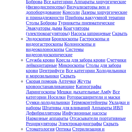
Боброва
Все категории
Аппараты хирургические
(физиодиспенсеры)
Визуализаторы вен и
допоборудование
Консоли
Лазеры хирургические
и принадлежности
Приборы вакуумной терапии
Столы Боброва
Турникеты пневматические
Эвакуаторы дыма
Коагуляторы
(электрокоагуляторы)
Насосы шприцевые
Скрыть
Эндоскопия
Бронхоскопы
Гастроскопы и
видеогастроскопы
Колоноскопы и
видеоколоноскопы
Системы
видеоэндоскопические
Служба крови
Кресла для забора крови
Счетчики
лейкоцитарные
Микроскопы
Столы для забора
крови
Центрифуги
Все категории
Холодильники
и морозильники
Скрыть
Скорая помощь
Аптечки
Жгуты
кровоостанавливающие
Капнографы
Ларингоскопы
Мешки дыхательные Амбу
Все
категории
Носилки
Роторасширители и маски
Сумки-холодильники
Термоконтейнеры
Укладки и
наборы
Штативы для вливаний
Аппараты ИВЛ
Дефибрилляторы
Инфузионные насосы
Наркозные аппараты
Отсасыватели портативные
Рециркуляторы
Электрокардиографы
Скрыть
Стоматология
Оптика
Стерилизация и