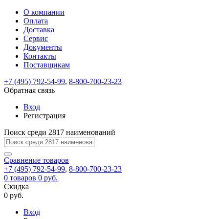
О компании
Восстановление
Обратная
Вход
Регистрация
Оплата
пароля
связь
На
Доставка
вашу
Сервис
почту
Только
Только
Документы
test@example.com
для
для
Ваше
Введите
Заполните
отправлена
ИП
ИП
Контакты
новый
Пароль
На
сообщение
форму.
ссылка.
и
и
пароль
Поставщикам
успешно
вашу
успешно
юр.
юр.
Перейдите
отправлено.
лиц
лиц
восстановлен
почту
Мы
+7 (495) 792-54-99
,
8-800-700-23-23
по
test@test.ru
ней
отправим
Обратная связь
для
отправлена
вам
завершения
ссылка.
Вход
регистрации.
ссылку
Регистрация
Войти
на
указанный
Перейдите
Сообщение
Поиск среди 2817 наименований
Ок
электронный
по
адрес,
ней
перейдя
Сравнение
для
товаров
по
+7 (495) 792-54-99
,
8-800-700-23-23
смены
Запомнить
Забыли
0
товаров
которой
0 руб.
пароля.
меня
пароль?
Сменить
Скидка
вы
0 руб.
сможете
пароль
Я принимаю условия
Войти
задать
пользовательского
Вход
новый
соглашения
и