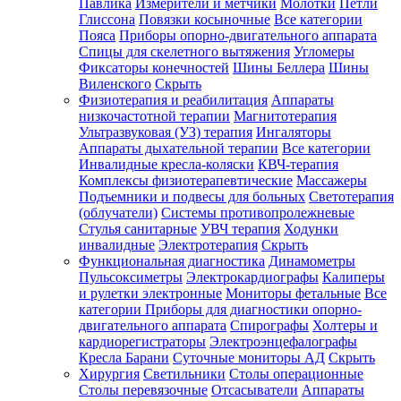
Павлика
Измерители и метчики
Молотки
Петли
Глиссона
Повязки косыночные
Все категории
Пояса
Приборы опорно-двигательного аппарата
Спицы для скелетного вытяжения
Угломеры
Фиксаторы конечностей
Шины Беллера
Шины
Виленского
Скрыть
Физиотерапия и реабилитация
Аппараты
низкочастотной терапии
Магнитотерапия
Ультразвуковая (УЗ) терапия
Ингаляторы
Аппараты дыхательной терапии
Все категории
Инвалидные кресла-коляски
КВЧ-терапия
Комплексы физиотерапевтические
Массажеры
Подъемники и подвесы для больных
Светотерапия
(облучатели)
Системы противопролежневые
Стулья санитарные
УВЧ терапия
Ходунки
инвалидные
Электротерапия
Скрыть
Функциональная диагностика
Динамометры
Пульсоксиметры
Электрокардиографы
Калиперы
и рулетки электронные
Мониторы фетальные
Все
категории
Приборы для диагностики опорно-
двигательного аппарата
Спирографы
Холтеры и
кардиорегистраторы
Электроэнцефалографы
Кресла Барани
Суточные мониторы АД
Скрыть
Хирургия
Светильники
Столы операционные
Столы перевязочные
Отсасыватели
Аппараты