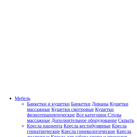
Мебель
Банкетки и кушетки
Банкетки
Диваны
Кушетки
массажные
Кушетки смотровые
Кушетки
физиотерапевтические
Все категории
Столы
массажные
Дополнительное оборудование
Скрыть
Кресла пациента
Кресла вестибулярные
Кресла
гериатрические
Кресла гинекологические
Кресла
диализные
Кресла для забора крови и процедур