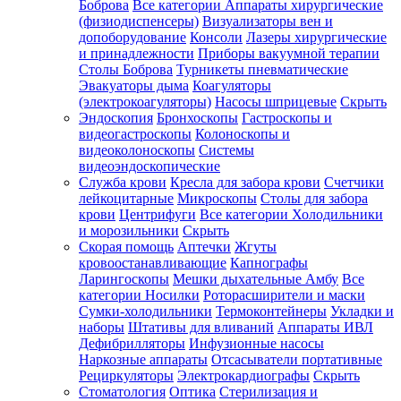
Боброва
Все категории
Аппараты хирургические
(физиодиспенсеры)
Визуализаторы вен и
допоборудование
Консоли
Лазеры хирургические
и принадлежности
Приборы вакуумной терапии
Столы Боброва
Турникеты пневматические
Эвакуаторы дыма
Коагуляторы
(электрокоагуляторы)
Насосы шприцевые
Скрыть
Эндоскопия
Бронхоскопы
Гастроскопы и
видеогастроскопы
Колоноскопы и
видеоколоноскопы
Системы
видеоэндоскопические
Служба крови
Кресла для забора крови
Счетчики
лейкоцитарные
Микроскопы
Столы для забора
крови
Центрифуги
Все категории
Холодильники
и морозильники
Скрыть
Скорая помощь
Аптечки
Жгуты
кровоостанавливающие
Капнографы
Ларингоскопы
Мешки дыхательные Амбу
Все
категории
Носилки
Роторасширители и маски
Сумки-холодильники
Термоконтейнеры
Укладки и
наборы
Штативы для вливаний
Аппараты ИВЛ
Дефибрилляторы
Инфузионные насосы
Наркозные аппараты
Отсасыватели портативные
Рециркуляторы
Электрокардиографы
Скрыть
Стоматология
Оптика
Стерилизация и