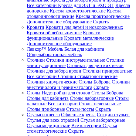
Все категории
Кресла для ЭЭГ и ЭХО-ЭГ
Кресла
донорские
Кресла косметологические
Кресла
отоларингологические
Кресла проктологические
Дополнительное оборудование
Скрыть
Кровати
Кровати для детей и новорожденных
Кровати общебольничные
Кровати
функциональные
Кровати металлические
Дополнительное оборудование
Лавкор™
Мебель Белая для кабинета
Общелабораторная мебель
Столики
Столики инструментальные
Столики
манипуляционные
Столики для детских весов
Столики для забора крови
Столики прикроватные
Все категории
Столики стоматологические
Столики хирургические
Столы Боброва
Столики
анестезиолога и реаниматолога
Скрыть
Столы
Надстройки для столов
Столы Боброва
Столы для кабинета
Столы лабораторные
Столы
палатные
Все категории
Столы пеленальные
Столы приборные
Столы-посты
Скрыть
Стулья и кресла
Офисные кресла
Секции стульев
Стулья для всех отраслей
Стулья лабораторные
Стулья медицинские
Все категории
Стулья
стоматологические
Скрыть