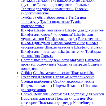
Тележки
Тележки внутрикорпусные
Тележки
грузовые
Тележки для перевозки больных
Тележки для уборки помещений
Тележки
эндоскопические
Тумбы
Тумбы лабораторные
Тумбы под
аппаратуру
Тумбы подкатные
Тумбы
прикроватные
Шкафы
Шкафы вытяжные
Шкафы для документов
Шкафы для ключей (ключницы)
Шкафы для
медикаментов
Шкафы для одежды
Все категории
Шкафы для сумок
Шкафы картотечные
Шкафы
лабораторные
Шкафы навесные
Шкафы-стеллажи
Шкафы для инвентаря
Шкафы аптечки
Трейзеры
для шкафов
Скрыть
Постельные принадлежности
Матрасы
Системы
противопролежневые
Чехлы на матрасы
Одеяла и
пододеяльники
Сейфы
Сейфы металлические
Шкафы-сейфы
Стеллажи и стойки
Стеллажи металлические
Стойки приборные
Стойки эндоскопические
Ширмы и штативы
Ширмы
Штативы
Штативы
для эндоскопов
Прочее
Вешалки
Ростомеры
Подставки для биксов
Подставки для тазов
Подставки для ног
Все
категории
Подставки для ведер
Контейнеры