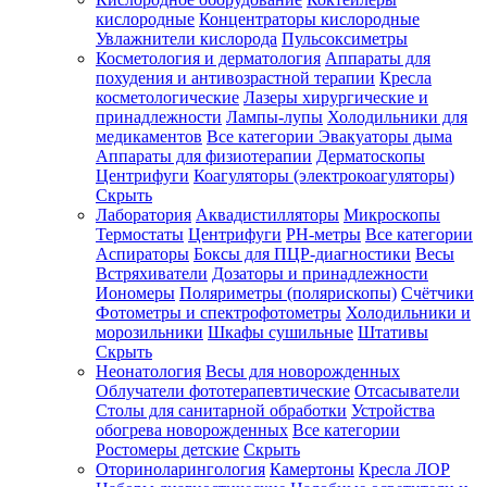
кислородные
Концентраторы кислородные
Увлажнители кислорода
Пульсоксиметры
Косметология и дерматология
Аппараты для
Зарегистрироваться
похудения и антивозрастной терапии
Кресла
косметологические
Лазеры хирургические и
принадлежности
Лампы-лупы
Холодильники для
медикаментов
Все категории
Эвакуаторы дыма
Аппараты для физиотерапии
Дерматоскопы
Зачем
Центрифуги
Коагуляторы (электрокоагуляторы)
регистрироваться?
Скрыть
Лаборатория
Аквадистилляторы
Микроскопы
Все
Термостаты
Центрифуги
PH-метры
Все категории
покупки
в
Аспираторы
Боксы для ПЦР-диагностики
Весы
одном
Встряхиватели
Дозаторы и принадлежности
месте
Иономеры
Поляриметры (полярископы)
Счётчики
Личный
Фотометры и спектрофотометры
Холодильники и
менеджер
морозильники
Шкафы сушильные
Штативы
Отслеживание
Скрыть
статуса
Неонатология
Весы для новорожденных
заказа
Облучатели фототерапевтические
Отсасыватели
Столы для санитарной обработки
Устройства
обогрева новорожденных
Все категории
Ростомеры детские
Скрыть
Оториноларингология
Камертоны
Кресла ЛОР