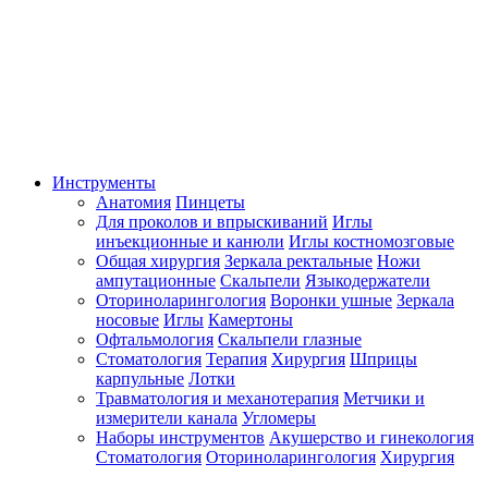
Инструменты
Анатомия
Пинцеты
Для проколов и впрыскиваний
Иглы
инъекционные и канюли
Иглы костномозговые
Общая хирургия
Зеркала ректальные
Ножи
ампутационные
Скальпели
Языкодержатели
Оториноларингология
Воронки ушные
Зеркала
носовые
Иглы
Камертоны
Офтальмология
Скальпели глазные
Стоматология
Терапия
Хирургия
Шприцы
карпульные
Лотки
Травматология и механотерапия
Метчики и
измерители канала
Угломеры
Наборы инструментов
Акушерство и гинекология
Стоматология
Оториноларингология
Хирургия