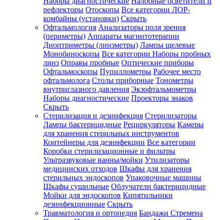
Наборы диагностические
Налобные осветители и
рефлекторы
Отоскопы
Все категории
ЛОР-
комбайны (установки)
Скрыть
Офтальмология
Анализаторы поля зрения
(периметры)
Аппараты магнитотерапии
Диоптриметры (линзметры)
Лампы щелевые
Монобиноскопы
Все категории
Наборы пробных
линз
Оправы пробные
Оптические приборы
Офтальмоскопы
Пупиллометры
Рабочее место
офтальмолога
Столы приборные
Тонометры
внутриглазного давления
Экзофтальмометры
Наборы диагностические
Проекторы знаков
Скрыть
Стерилизация и дезинфекция
Стерилизаторы
Лампы бактерицидные
Рециркуляторы
Камеры
для хранения стерильных инструментов
Контейнеры для дезинфекции
Все категории
Коробки стерилизационные и фильтры
Ультразвуковые ванны/мойки
Утилизаторы
медицинских отходов
Шкафы для хранения
стерильных эндоскопов
Упаковочные машины
Шкафы сушильные
Облучатели бактерицидные
Мойки для эндоскопов
Кипятильники
дезинфекционные
Скрыть
Травматология и ортопедия
Бандажи Стремена