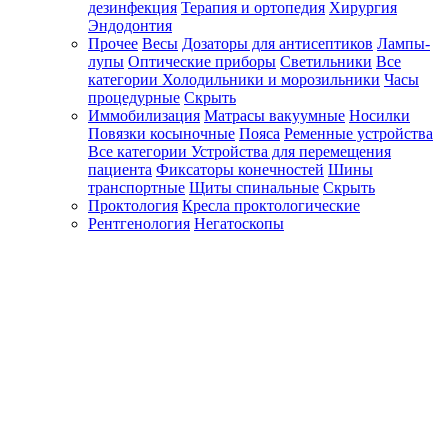
дезинфекция
Терапия и ортопедия
Хирургия
Эндодонтия
Прочее
Весы
Дозаторы для антисептиков
Лампы-
лупы
Оптические приборы
Светильники
Все
категории
Холодильники и морозильники
Часы
процедурные
Скрыть
Иммобилизация
Матрасы вакуумные
Носилки
Повязки косыночные
Пояса
Ременные устройства
Все категории
Устройства для перемещения
пациента
Фиксаторы конечностей
Шины
транспортные
Щиты спинальные
Скрыть
Проктология
Кресла проктологические
Рентгенология
Негатоскопы