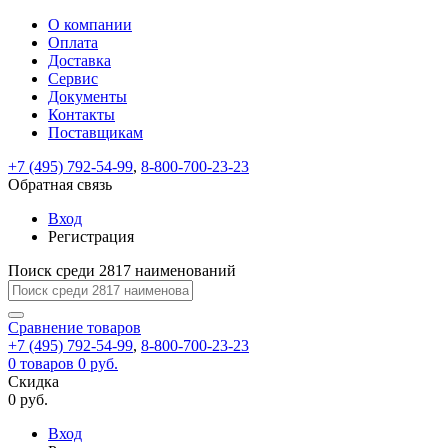
О компании
Восстановление
Обратная
Вход
Регистрация
Оплата
пароля
связь
На
Доставка
вашу
Сервис
почту
Только
Только
Документы
test@example.com
для
для
Ваше
Введите
Заполните
отправлена
Контакты
ИП
ИП
новый
Пароль
На
сообщение
ссылка.
форму.
и
и
Поставщикам
пароль
успешно
вашу
успешно
юр.
юр.
Перейдите
лиц
лиц
отправлено.
восстановлен
почту
+7 (495) 792-54-99
,
8-800-700-23-23
Мы
по
test@test.ru
ней
Обратная связь
отправим
для
отправлена
вам
завершения
Вход
ссылка.
регистрации.
ссылку
Регистрация
Войти
на
указанный
Поиск среди 2817 наименований
Перейдите
Сообщение
Ок
электронный
по
адрес,
ней
Сравнение
товаров
перейдя
для
+7 (495) 792-54-99
,
8-800-700-23-23
по
смены
Запомнить
Забыли
0
товаров
0 руб.
которой
пароля.
меня
пароль?
Скидка
Сменить
вы
0 руб.
сможете
пароль
Войти
Я принимаю условия
задать
Вход
пользовательского