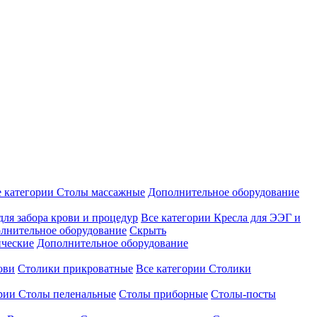
е категории
Столы массажные
Дополнительное оборудование
для забора крови и процедур
Все категории
Кресла для ЭЭГ и
лнительное оборудование
Скрыть
ические
Дополнительное оборудование
ови
Столики прикроватные
Все категории
Столики
ории
Столы пеленальные
Столы приборные
Столы-посты