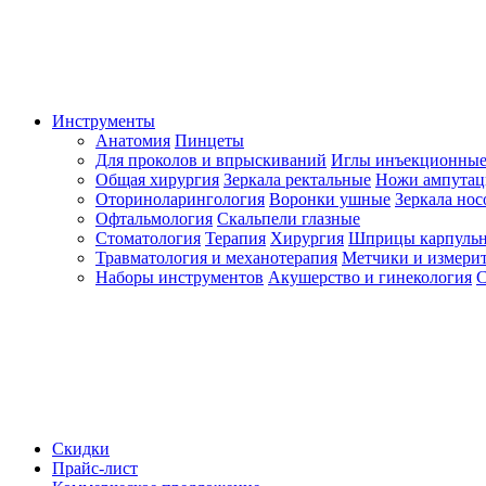
Инструменты
Анатомия
Пинцеты
Для проколов и впрыскиваний
Иглы инъекционные
Общая хирургия
Зеркала ректальные
Ножи ампута
Оториноларингология
Воронки ушные
Зеркала но
Офтальмология
Скальпели глазные
Стоматология
Терапия
Хирургия
Шприцы карпуль
Травматология и механотерапия
Метчики и измерит
Наборы инструментов
Акушерство и гинекология
С
Скидки
Прайс-лист