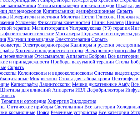
вые ванны/мойки
Утилизаторы медицинских отходов
Шкафы для
ки для эндоскопов
Кипятильники дезинфекционные
Скрыть
лика
Измерители и метчики
Молотки
Петли Глиссона
Повязки к
яжения
Угломеры
Фиксаторы конечностей
Шины Беллера
Шины 
отной терапии
Магнитотерапия
Ультразвуковая (УЗ) терапия
Инг
ы физиотерапевтические
Массажеры
Подъемники и подвесы дл
пия
Ходунки инвалидные
Электротерапия
Скрыть
оксиметры
Электрокардиографы
Калиперы и рулетки электронн
графы
Холтеры и кардиорегистраторы
Электроэнцефалографы
К
ы перевязочные
Отсасыватели
Аппараты Боброва
Все категории
ские и принадлежности
Приборы вакуумной терапии
Столы Боб
вые
Скрыть
роскопы
Колоноскопы и видеоколоноскопы
Системы видеоэндос
ейкоцитарные
Микроскопы
Столы для забора крови
Центрифуги
ющие
Капнографы
Ларингоскопы
Мешки дыхательные Амбу
Все
Штативы для вливаний
Аппараты ИВЛ
Дефибрилляторы
Инфуз
Скрыть
Терапия и ортопедия
Хирургия
Эндодонтия
упы
Оптические приборы
Светильники
Все категории
Холодильн
зки косыночные
Пояса
Ременные устройства
Все категории
Уст