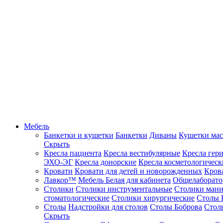
Мебель
Банкетки и кушетки
Банкетки
Диваны
Кушетки ма
Скрыть
Кресла пациента
Кресла вестибулярные
Кресла гер
ЭХО-ЭГ
Кресла донорские
Кресла косметологическ
Кровати
Кровати для детей и новорожденных
Кров
Лавкор™
Мебель Белая для кабинета
Общелаборато
Столики
Столики инструментальные
Столики ман
стоматологические
Столики хирургические
Столы 
Столы
Надстройки для столов
Столы Боброва
Стол
Скрыть