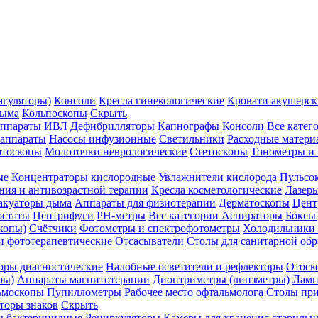
агуляторы)
Консоли
Кресла гинекологические
Кровати акушерск
дыма
Кольпоскопы
Скрыть
ппараты ИВЛ
Дефибрилляторы
Капнографы
Консоли
Все катег
 аппараты
Насосы инфузионные
Светильники
Расходные матери
атоскопы
Молоточки неврологические
Стетоскопы
Тонометры и
ые
Концентраторы кислородные
Увлажнители кислорода
Пульсо
ния и антивозрастной терапии
Кресла косметологические
Лазер
акуаторы дыма
Аппараты для физиотерапии
Дерматоскопы
Цент
остаты
Центрифуги
PH-метры
Все категории
Аспираторы
Боксы
копы)
Счётчики
Фотометры и спектрофотометры
Холодильники 
и фототерапевтические
Отсасыватели
Столы для санитарной обр
оры диагностические
Налобные осветители и рефлекторы
Отоск
ры)
Аппараты магнитотерапии
Диоптриметры (линзметры)
Ламп
ьмоскопы
Пупиллометры
Рабочее место офтальмолога
Столы пр
торы знаков
Скрыть
 бактерицидные
Рециркуляторы
Камеры для хранения стериль