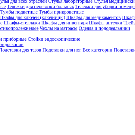
улья для всех отраслей
Стулья лабораторные
Стулья медицински
вые
Тележки для перевозки больных
Тележки для уборки помещ
Тумбы подкатные
Тумбы прикроватные
Шкафы для ключей (ключницы)
Шкафы для медикаментов
Шкафы
е
Шкафы-стеллажи
Шкафы для инвентаря
Шкафы аптечки
Трей
отивопролежневые
Чехлы на матрасы
Одеяла и пододеяльники
и приборные
Стойки эндоскопические
эндоскопов
Подставки для тазов
Подставки для ног
Все категории
Подставки