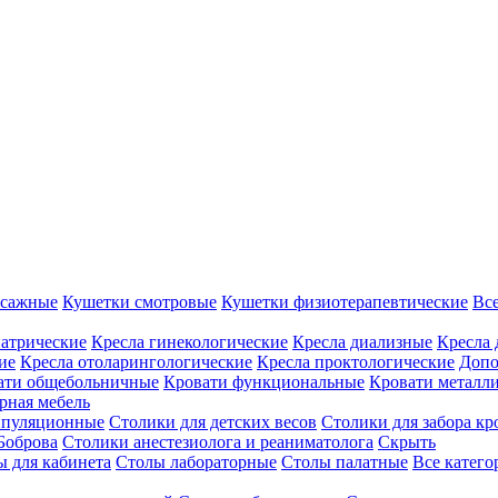
ссажные
Кушетки смотровые
Кушетки физиотерапевтические
Вс
иатрические
Кресла гинекологические
Кресла диализные
Кресла 
ие
Кресла отоларингологические
Кресла проктологические
Допо
ати общебольничные
Кровати функциональные
Кровати металл
рная мебель
ипуляционные
Столики для детских весов
Столики для забора кр
Боброва
Столики анестезиолога и реаниматолога
Скрыть
ы для кабинета
Столы лабораторные
Столы палатные
Все катег