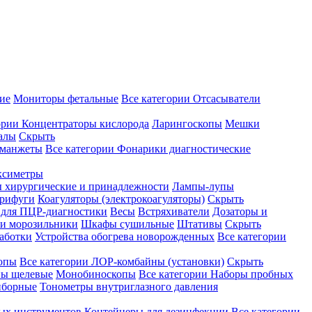
ие
Мониторы фетальные
Все категории
Отсасыватели
ории
Концентраторы кислорода
Ларингоскопы
Мешки
алы
Скрыть
 манжеты
Все категории
Фонарики диагностические
ксиметры
ы хирургические и принадлежности
Лампы-лупы
рифуги
Коагуляторы (электрокоагуляторы)
Скрыть
 для ПЦР-диагностики
Весы
Встряхиватели
Дозаторы и
и морозильники
Шкафы сушильные
Штативы
Скрыть
аботки
Устройства обогрева новорожденных
Все категории
опы
Все категории
ЛОР-комбайны (установки)
Скрыть
ы щелевые
Монобиноскопы
Все категории
Наборы пробных
иборные
Тонометры внутриглазного давления
ных инструментов
Контейнеры для дезинфекции
Все категории