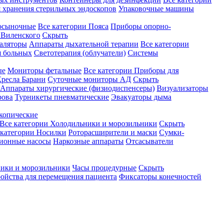
 хранения стерильных эндоскопов
Упаковочные машины
осыночные
Все категории
Пояса
Приборы опорно-
Виленского
Скрыть
аляторы
Аппараты дыхательной терапии
Все категории
я больных
Светотерапия (облучатели)
Системы
ые
Мониторы фетальные
Все категории
Приборы для
ресла Барани
Суточные мониторы АД
Скрыть
Аппараты хирургические (физиодиспенсеры)
Визуализаторы
рова
Турникеты пневматические
Эвакуаторы дыма
копические
Все категории
Холодильники и морозильники
Скрыть
 категории
Носилки
Роторасширители и маски
Сумки-
ионные насосы
Наркозные аппараты
Отсасыватели
ики и морозильники
Часы процедурные
Скрыть
ройства для перемещения пациента
Фиксаторы конечностей