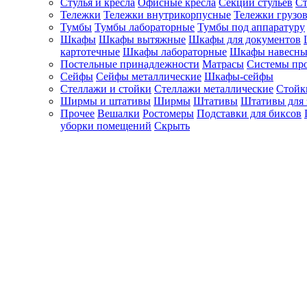
Стулья и кресла
Офисные кресла
Секции стульев
Ст
Тележки
Тележки внутрикорпусные
Тележки грузо
Тумбы
Тумбы лабораторные
Тумбы под аппаратуру
Шкафы
Шкафы вытяжные
Шкафы для документов
картотечные
Шкафы лабораторные
Шкафы навесны
Постельные принадлежности
Матрасы
Системы пр
Сейфы
Сейфы металлические
Шкафы-сейфы
Стеллажи и стойки
Стеллажи металлические
Стойк
Ширмы и штативы
Ширмы
Штативы
Штативы для 
Прочее
Вешалки
Ростомеры
Подставки для биксов
уборки помещений
Скрыть