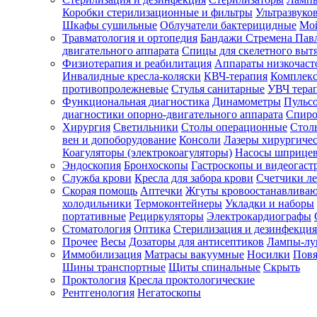
Коробки стерилизационные и фильтры
Ультразвуко
Шкафы сушильные
Облучатели бактерицидные
Мой
Травматология и ортопедия
Бандажи Стремена Пав
Зарегистрироваться
двигательного аппарата
Спицы для скелетного выт
Физиотерапия и реабилитация
Аппараты низкочаст
Инвалидные кресла-коляски
КВЧ-терапия
Комплекс
противопролежневые
Стулья санитарные
УВЧ тера
Функциональная диагностика
Динамометры
Пульс
Зачем
диагностики опорно-двигательного аппарата
Спиро
регистрироваться?
Хирургия
Светильники
Столы операционные
Стол
вен и допоборудование
Консоли
Лазеры хирургиче
Все
Коагуляторы (электрокоагуляторы)
Насосы шприце
покупки
Эндоскопия
Бронхоскопы
Гастроскопы и видеогаст
в
одном
Служба крови
Кресла для забора крови
Счетчики л
месте
Скорая помощь
Аптечки
Жгуты кровоостанавлива
Личный
холодильники
Термоконтейнеры
Укладки и наборы
менеджер
портативные
Рециркуляторы
Электрокардиографы
Стоматология
Оптика
Стерилизация и дезинфекция
Отслеживание
статуса
Прочее
Весы
Дозаторы для антисептиков
Лампы-л
заказа
Иммобилизация
Матрасы вакуумные
Носилки
Повя
Шины транспортные
Щиты спинальные
Скрыть
Проктология
Кресла проктологические
Рентгенология
Негатоскопы