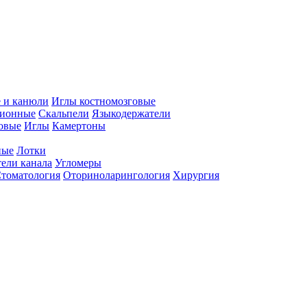
 и канюли
Иглы костномозговые
ционные
Скальпели
Языкодержатели
совые
Иглы
Камертоны
ные
Лотки
ели канала
Угломеры
томатология
Оториноларингология
Хирургия