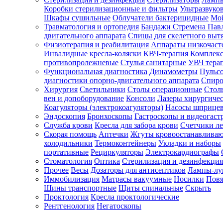
Коробки стерилизационные и фильтры
Ультразвуко
Шкафы сушильные
Облучатели бактерицидные
Мой
Травматология и ортопедия
Бандажи Стремена Пав
Зарегистрироваться
двигательного аппарата
Спицы для скелетного выт
Физиотерапия и реабилитация
Аппараты низкочаст
Инвалидные кресла-коляски
КВЧ-терапия
Комплекс
противопролежневые
Стулья санитарные
УВЧ тера
Функциональная диагностика
Динамометры
Пульс
Зачем
диагностики опорно-двигательного аппарата
Спиро
регистрироваться?
Хирургия
Светильники
Столы операционные
Стол
вен и допоборудование
Консоли
Лазеры хирургиче
Все
Коагуляторы (электрокоагуляторы)
Насосы шприце
покупки
Эндоскопия
Бронхоскопы
Гастроскопы и видеогаст
в
одном
Служба крови
Кресла для забора крови
Счетчики л
месте
Скорая помощь
Аптечки
Жгуты кровоостанавлива
Личный
холодильники
Термоконтейнеры
Укладки и наборы
менеджер
портативные
Рециркуляторы
Электрокардиографы
Стоматология
Оптика
Стерилизация и дезинфекция
Отслеживание
статуса
Прочее
Весы
Дозаторы для антисептиков
Лампы-л
заказа
Иммобилизация
Матрасы вакуумные
Носилки
Повя
Шины транспортные
Щиты спинальные
Скрыть
Проктология
Кресла проктологические
Рентгенология
Негатоскопы