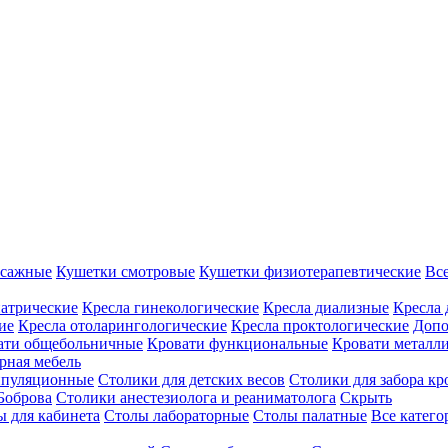
ссажные
Кушетки смотровые
Кушетки физиотерапевтические
Вс
иатрические
Кресла гинекологические
Кресла диализные
Кресла 
ие
Кресла отоларингологические
Кресла проктологические
Допо
ати общебольничные
Кровати функциональные
Кровати металл
рная мебель
ипуляционные
Столики для детских весов
Столики для забора кр
Боброва
Столики анестезиолога и реаниматолога
Скрыть
ы для кабинета
Столы лабораторные
Столы палатные
Все катег