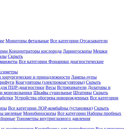
ие
Мониторы фетальные
Все категории
Отсасыватели
ории
Концентраторы кислорода
Ларингоскопы
Мешки
алы
Скрыть
 манжеты
Все категории
Фонарики диагностические
ксиметры
ы хирургические и принадлежности
Лампы-лупы
рифуги
Коагуляторы (электрокоагуляторы)
Скрыть
 для ПЦР-диагностики
Весы
Встряхиватели
Дозаторы и
и морозильники
Шкафы сушильные
Штативы
Скрыть
аботки
Устройства обогрева новорожденных
Все категории
опы
Все категории
ЛОР-комбайны (установки)
Скрыть
ы щелевые
Монобиноскопы
Все категории
Наборы пробных
иборные
Тонометры внутриглазного давления
ных инструментов
Контейнеры для дезинфекции
Все категории