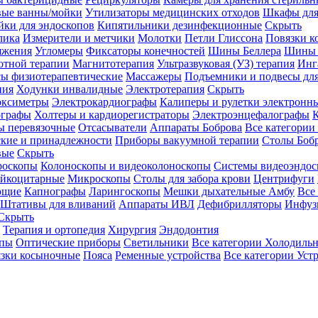
вые ванны/мойки
Утилизаторы медицинских отходов
Шкафы для
ки для эндоскопов
Кипятильники дезинфекционные
Скрыть
лика
Измерители и метчики
Молотки
Петли Глиссона
Повязки к
яжения
Угломеры
Фиксаторы конечностей
Шины Беллера
Шины 
отной терапии
Магнитотерапия
Ультразвуковая (УЗ) терапия
Инг
ы физиотерапевтические
Массажеры
Подъемники и подвесы дл
пия
Ходунки инвалидные
Электротерапия
Скрыть
оксиметры
Электрокардиографы
Калиперы и рулетки электронн
графы
Холтеры и кардиорегистраторы
Электроэнцефалографы
К
ы перевязочные
Отсасыватели
Аппараты Боброва
Все категории
ские и принадлежности
Приборы вакуумной терапии
Столы Боб
вые
Скрыть
роскопы
Колоноскопы и видеоколоноскопы
Системы видеоэндос
ейкоцитарные
Микроскопы
Столы для забора крови
Центрифуги
ющие
Капнографы
Ларингоскопы
Мешки дыхательные Амбу
Все
Штативы для вливаний
Аппараты ИВЛ
Дефибрилляторы
Инфуз
Скрыть
Терапия и ортопедия
Хирургия
Эндодонтия
упы
Оптические приборы
Светильники
Все категории
Холодильн
зки косыночные
Пояса
Ременные устройства
Все категории
Уст