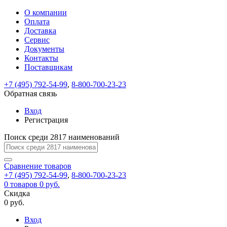
О компании
Восстановление
Обратная
Вход
Регистрация
Оплата
пароля
связь
На
Доставка
вашу
Сервис
почту
Только
Только
Документы
test@example.com
для
для
Ваше
Введите
Заполните
отправлена
Контакты
ИП
ИП
новый
Пароль
На
сообщение
ссылка.
форму.
и
и
Поставщикам
пароль
успешно
вашу
успешно
юр.
юр.
Перейдите
лиц
лиц
отправлено.
восстановлен
почту
+7 (495) 792-54-99
,
8-800-700-23-23
Мы
по
test@test.ru
ней
Обратная связь
отправим
для
отправлена
вам
завершения
Вход
ссылка.
регистрации.
ссылку
Регистрация
Войти
на
указанный
Поиск среди 2817 наименований
Перейдите
Сообщение
Ок
электронный
по
адрес,
ней
Сравнение
товаров
перейдя
для
+7 (495) 792-54-99
,
8-800-700-23-23
по
смены
Запомнить
Забыли
0
товаров
0 руб.
которой
пароля.
меня
пароль?
Скидка
Сменить
вы
0 руб.
сможете
пароль
Войти
Я принимаю условия
задать
Вход
пользовательского