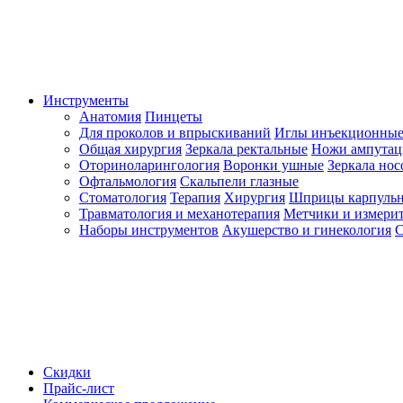
Инструменты
Анатомия
Пинцеты
Для проколов и впрыскиваний
Иглы инъекционные
Общая хирургия
Зеркала ректальные
Ножи ампута
Оториноларингология
Воронки ушные
Зеркала но
Офтальмология
Скальпели глазные
Стоматология
Терапия
Хирургия
Шприцы карпуль
Травматология и механотерапия
Метчики и измерит
Наборы инструментов
Акушерство и гинекология
С
Скидки
Прайс-лист