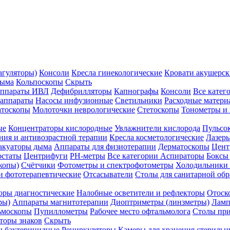
агуляторы)
Консоли
Кресла гинекологические
Кровати акушерск
дыма
Кольпоскопы
Скрыть
ппараты ИВЛ
Дефибрилляторы
Капнографы
Консоли
Все катег
 аппараты
Насосы инфузионные
Светильники
Расходные матери
атоскопы
Молоточки неврологические
Стетоскопы
Тонометры и
ые
Концентраторы кислородные
Увлажнители кислорода
Пульсо
ния и антивозрастной терапии
Кресла косметологические
Лазер
акуаторы дыма
Аппараты для физиотерапии
Дерматоскопы
Цент
остаты
Центрифуги
PH-метры
Все категории
Аспираторы
Боксы
копы)
Счётчики
Фотометры и спектрофотометры
Холодильники 
и фототерапевтические
Отсасыватели
Столы для санитарной обр
оры диагностические
Налобные осветители и рефлекторы
Отоск
ры)
Аппараты магнитотерапии
Диоптриметры (линзметры)
Ламп
ьмоскопы
Пупиллометры
Рабочее место офтальмолога
Столы пр
торы знаков
Скрыть
 бактерицидные
Рециркуляторы
Камеры для хранения стериль