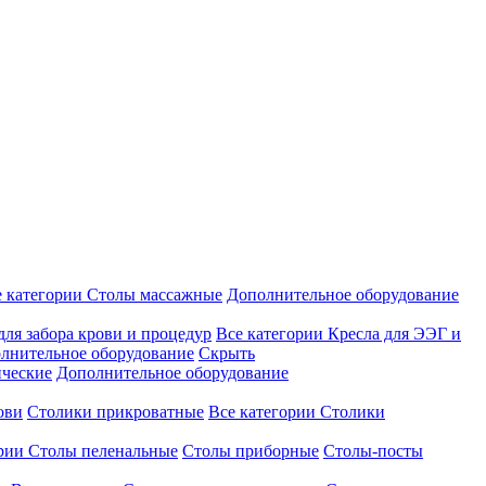
е категории
Столы массажные
Дополнительное оборудование
для забора крови и процедур
Все категории
Кресла для ЭЭГ и
лнительное оборудование
Скрыть
ические
Дополнительное оборудование
ови
Столики прикроватные
Все категории
Столики
ории
Столы пеленальные
Столы приборные
Столы-посты