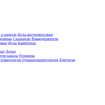
 и канюли
Иглы костномозговые
ционные
Скальпели
Языкодержатели
совые
Иглы
Камертоны
ные
Лотки
ели канала
Угломеры
томатология
Оториноларингология
Хирургия