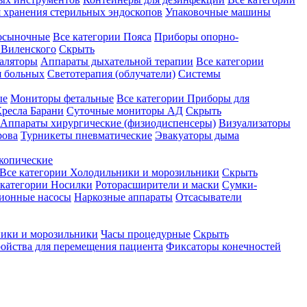
 хранения стерильных эндоскопов
Упаковочные машины
осыночные
Все категории
Пояса
Приборы опорно-
Виленского
Скрыть
аляторы
Аппараты дыхательной терапии
Все категории
я больных
Светотерапия (облучатели)
Системы
ые
Мониторы фетальные
Все категории
Приборы для
ресла Барани
Суточные мониторы АД
Скрыть
Аппараты хирургические (физиодиспенсеры)
Визуализаторы
рова
Турникеты пневматические
Эвакуаторы дыма
копические
Все категории
Холодильники и морозильники
Скрыть
 категории
Носилки
Роторасширители и маски
Сумки-
ионные насосы
Наркозные аппараты
Отсасыватели
ики и морозильники
Часы процедурные
Скрыть
ройства для перемещения пациента
Фиксаторы конечностей