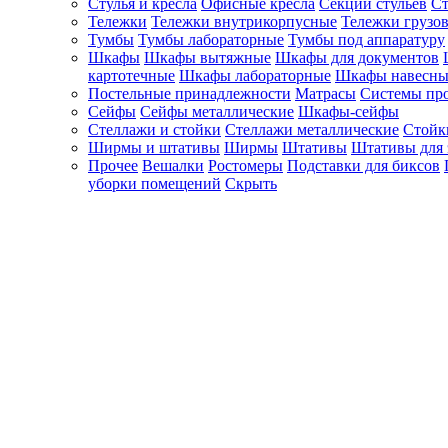
Стулья и кресла
Офисные кресла
Секции стульев
Ст
Тележки
Тележки внутрикорпусные
Тележки грузо
Тумбы
Тумбы лабораторные
Тумбы под аппаратуру
Шкафы
Шкафы вытяжные
Шкафы для документов
картотечные
Шкафы лабораторные
Шкафы навесны
Постельные принадлежности
Матрасы
Системы пр
Сейфы
Сейфы металлические
Шкафы-сейфы
Стеллажи и стойки
Стеллажи металлические
Стойк
Ширмы и штативы
Ширмы
Штативы
Штативы для 
Прочее
Вешалки
Ростомеры
Подставки для биксов
уборки помещений
Скрыть