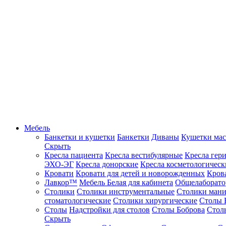
Мебель
Банкетки и кушетки
Банкетки
Диваны
Кушетки ма
Скрыть
Кресла пациента
Кресла вестибулярные
Кресла гер
ЭХО-ЭГ
Кресла донорские
Кресла косметологическ
Кровати
Кровати для детей и новорожденных
Кров
Лавкор™
Мебель Белая для кабинета
Общелаборато
Столики
Столики инструментальные
Столики ман
стоматологические
Столики хирургические
Столы 
Столы
Надстройки для столов
Столы Боброва
Стол
Скрыть