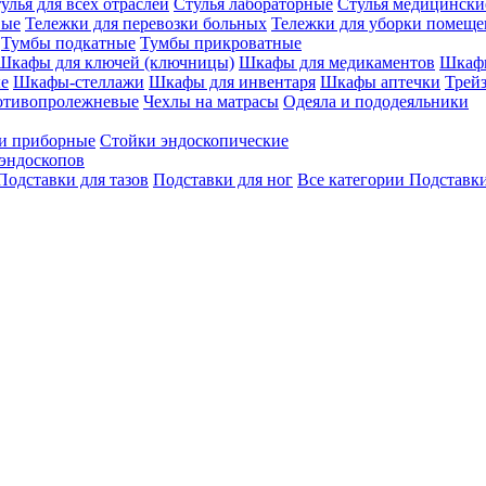
улья для всех отраслей
Стулья лабораторные
Стулья медицински
вые
Тележки для перевозки больных
Тележки для уборки помещ
Тумбы подкатные
Тумбы прикроватные
Шкафы для ключей (ключницы)
Шкафы для медикаментов
Шкафы
е
Шкафы-стеллажи
Шкафы для инвентаря
Шкафы аптечки
Трей
отивопролежневые
Чехлы на матрасы
Одеяла и пододеяльники
и приборные
Стойки эндоскопические
эндоскопов
Подставки для тазов
Подставки для ног
Все категории
Подставки