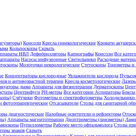
агуляторы)
Консоли
Кресла гинекологические
Кровати акушерск
дыма
Кольпоскопы
Скрыть
ппараты ИВЛ
Дефибрилляторы
Капнографы
Консоли
Все катег
 аппараты
Насосы инфузионные
Светильники
Расходные матери
атоскопы
Молоточки неврологические
Стетоскопы
Тонометры и
ые
Концентраторы кислородные
Увлажнители кислорода
Пульсо
ния и антивозрастной терапии
Кресла косметологические
Лазер
акуаторы дыма
Аппараты для физиотерапии
Дерматоскопы
Цент
остаты
Центрифуги
PH-метры
Все категории
Аспираторы
Боксы
копы)
Счётчики
Фотометры и спектрофотометры
Холодильники 
и фототерапевтические
Отсасыватели
Столы для санитарной обр
оры диагностические
Налобные осветители и рефлекторы
Отоск
ры)
Аппараты магнитотерапии
Диоптриметры (линзметры)
Ламп
ьмоскопы
Пупиллометры
Рабочее место офтальмолога
Столы пр
торы знаков
Скрыть
 бактерицидные
Рециркуляторы
Камеры для хранения стериль