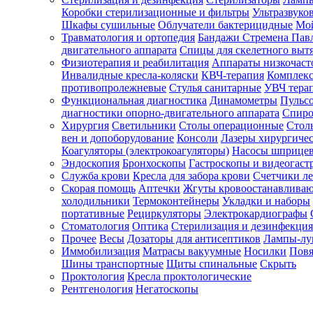
Коробки стерилизационные и фильтры
Ультразвуко
Шкафы сушильные
Облучатели бактерицидные
Мой
Травматология и ортопедия
Бандажи Стремена Пав
Зарегистрироваться
двигательного аппарата
Спицы для скелетного выт
Физиотерапия и реабилитация
Аппараты низкочаст
Инвалидные кресла-коляски
КВЧ-терапия
Комплекс
противопролежневые
Стулья санитарные
УВЧ тера
Функциональная диагностика
Динамометры
Пульс
Зачем
диагностики опорно-двигательного аппарата
Спиро
регистрироваться?
Хирургия
Светильники
Столы операционные
Стол
вен и допоборудование
Консоли
Лазеры хирургиче
Все
Коагуляторы (электрокоагуляторы)
Насосы шприце
покупки
Эндоскопия
Бронхоскопы
Гастроскопы и видеогаст
в
одном
Служба крови
Кресла для забора крови
Счетчики л
месте
Скорая помощь
Аптечки
Жгуты кровоостанавлива
Личный
холодильники
Термоконтейнеры
Укладки и наборы
менеджер
портативные
Рециркуляторы
Электрокардиографы
Стоматология
Оптика
Стерилизация и дезинфекция
Отслеживание
статуса
Прочее
Весы
Дозаторы для антисептиков
Лампы-л
заказа
Иммобилизация
Матрасы вакуумные
Носилки
Повя
Шины транспортные
Щиты спинальные
Скрыть
Проктология
Кресла проктологические
Рентгенология
Негатоскопы