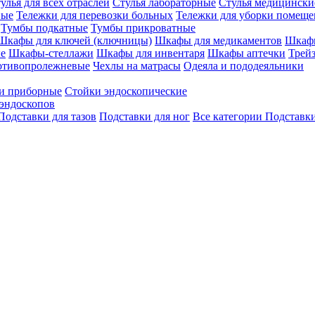
улья для всех отраслей
Стулья лабораторные
Стулья медицински
вые
Тележки для перевозки больных
Тележки для уборки помещ
Тумбы подкатные
Тумбы прикроватные
Шкафы для ключей (ключницы)
Шкафы для медикаментов
Шкафы
е
Шкафы-стеллажи
Шкафы для инвентаря
Шкафы аптечки
Трей
отивопролежневые
Чехлы на матрасы
Одеяла и пододеяльники
и приборные
Стойки эндоскопические
эндоскопов
Подставки для тазов
Подставки для ног
Все категории
Подставки