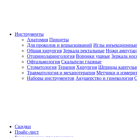
Инструменты
Анатомия
Пинцеты
Для проколов и впрыскиваний
Иглы инъекционные
Общая хирургия
Зеркала ректальные
Ножи ампута
Оториноларингология
Воронки ушные
Зеркала но
Офтальмология
Скальпели глазные
Стоматология
Терапия
Хирургия
Шприцы карпуль
Травматология и механотерапия
Метчики и измерит
Наборы инструментов
Акушерство и гинекология
С
Скидки
Прайс-лист