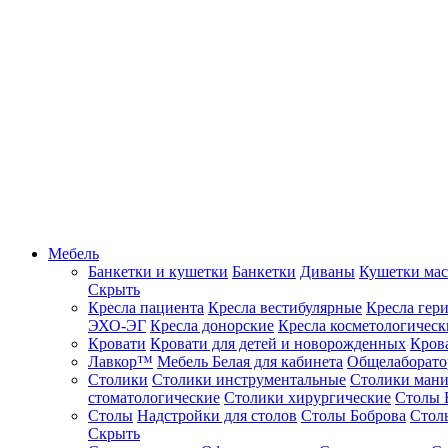
Мебель
Банкетки и кушетки
Банкетки
Диваны
Кушетки ма
Скрыть
Кресла пациента
Кресла вестибулярные
Кресла гер
ЭХО-ЭГ
Кресла донорские
Кресла косметологическ
Кровати
Кровати для детей и новорожденных
Кров
Лавкор™
Мебель Белая для кабинета
Общелаборато
Столики
Столики инструментальные
Столики ман
стоматологические
Столики хирургические
Столы 
Столы
Надстройки для столов
Столы Боброва
Стол
Скрыть