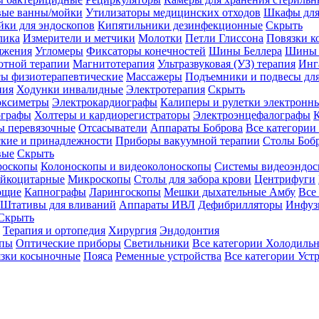
вые ванны/мойки
Утилизаторы медицинских отходов
Шкафы для
ки для эндоскопов
Кипятильники дезинфекционные
Скрыть
лика
Измерители и метчики
Молотки
Петли Глиссона
Повязки к
яжения
Угломеры
Фиксаторы конечностей
Шины Беллера
Шины 
отной терапии
Магнитотерапия
Ультразвуковая (УЗ) терапия
Инг
ы физиотерапевтические
Массажеры
Подъемники и подвесы дл
пия
Ходунки инвалидные
Электротерапия
Скрыть
оксиметры
Электрокардиографы
Калиперы и рулетки электронн
графы
Холтеры и кардиорегистраторы
Электроэнцефалографы
К
ы перевязочные
Отсасыватели
Аппараты Боброва
Все категории
ские и принадлежности
Приборы вакуумной терапии
Столы Боб
вые
Скрыть
роскопы
Колоноскопы и видеоколоноскопы
Системы видеоэндос
ейкоцитарные
Микроскопы
Столы для забора крови
Центрифуги
ющие
Капнографы
Ларингоскопы
Мешки дыхательные Амбу
Все
Штативы для вливаний
Аппараты ИВЛ
Дефибрилляторы
Инфуз
Скрыть
Терапия и ортопедия
Хирургия
Эндодонтия
упы
Оптические приборы
Светильники
Все категории
Холодильн
зки косыночные
Пояса
Ременные устройства
Все категории
Уст