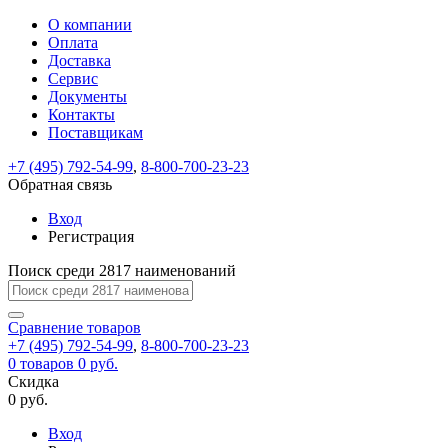
О компании
Восстановление
Обратная
Вход
Регистрация
Оплата
пароля
связь
На
Доставка
вашу
Сервис
почту
Только
Только
Документы
test@example.com
для
для
Ваше
Введите
Заполните
отправлена
Контакты
ИП
ИП
новый
Пароль
На
сообщение
ссылка.
форму.
и
и
Поставщикам
пароль
успешно
вашу
успешно
юр.
юр.
Перейдите
лиц
лиц
отправлено.
восстановлен
почту
+7 (495) 792-54-99
,
8-800-700-23-23
Мы
по
test@test.ru
ней
Обратная связь
отправим
для
отправлена
вам
завершения
Вход
ссылка.
регистрации.
ссылку
Регистрация
Войти
на
указанный
Поиск среди 2817 наименований
Перейдите
Сообщение
Ок
электронный
по
адрес,
ней
Сравнение
товаров
перейдя
для
+7 (495) 792-54-99
,
8-800-700-23-23
по
смены
Запомнить
Забыли
0
товаров
0 руб.
которой
пароля.
меня
пароль?
Скидка
Сменить
вы
0 руб.
сможете
пароль
Войти
Я принимаю условия
задать
Вход
пользовательского