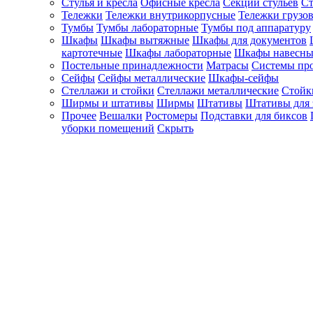
Стулья и кресла
Офисные кресла
Секции стульев
Ст
Тележки
Тележки внутрикорпусные
Тележки грузо
Тумбы
Тумбы лабораторные
Тумбы под аппаратуру
Шкафы
Шкафы вытяжные
Шкафы для документов
картотечные
Шкафы лабораторные
Шкафы навесны
Постельные принадлежности
Матрасы
Системы пр
Сейфы
Сейфы металлические
Шкафы-сейфы
Стеллажи и стойки
Стеллажи металлические
Стойк
Ширмы и штативы
Ширмы
Штативы
Штативы для 
Прочее
Вешалки
Ростомеры
Подставки для биксов
уборки помещений
Скрыть