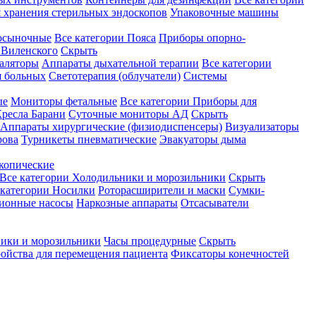
 хранения стерильных эндоскопов
Упаковочные машины
осыночные
Все категории
Пояса
Приборы опорно-
Виленского
Скрыть
аляторы
Аппараты дыхательной терапии
Все категории
я больных
Светотерапия (облучатели)
Системы
ые
Мониторы фетальные
Все категории
Приборы для
ресла Барани
Суточные мониторы АД
Скрыть
Аппараты хирургические (физиодиспенсеры)
Визуализаторы
рова
Турникеты пневматические
Эвакуаторы дыма
копические
Все категории
Холодильники и морозильники
Скрыть
 категории
Носилки
Роторасширители и маски
Сумки-
ионные насосы
Наркозные аппараты
Отсасыватели
ики и морозильники
Часы процедурные
Скрыть
ройства для перемещения пациента
Фиксаторы конечностей