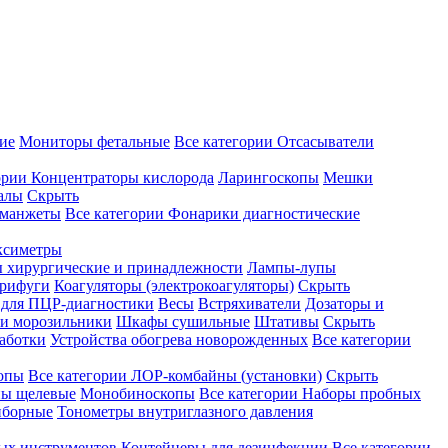
ие
Мониторы фетальные
Все категории
Отсасыватели
ории
Концентраторы кислорода
Ларингоскопы
Мешки
алы
Скрыть
 манжеты
Все категории
Фонарики диагностические
ксиметры
ы хирургические и принадлежности
Лампы-лупы
рифуги
Коагуляторы (электрокоагуляторы)
Скрыть
 для ПЦР-диагностики
Весы
Встряхиватели
Дозаторы и
и морозильники
Шкафы сушильные
Штативы
Скрыть
аботки
Устройства обогрева новорожденных
Все категории
опы
Все категории
ЛОР-комбайны (установки)
Скрыть
ы щелевые
Монобиноскопы
Все категории
Наборы пробных
иборные
Тонометры внутриглазного давления
ных инструментов
Контейнеры для дезинфекции
Все категории