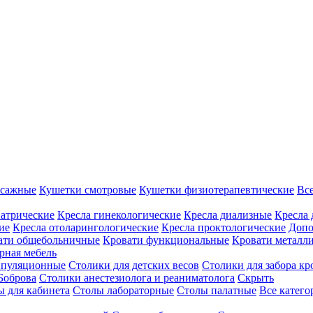
ссажные
Кушетки смотровые
Кушетки физиотерапевтические
Вс
иатрические
Кресла гинекологические
Кресла диализные
Кресла 
ие
Кресла отоларингологические
Кресла проктологические
Допо
ати общебольничные
Кровати функциональные
Кровати металл
рная мебель
ипуляционные
Столики для детских весов
Столики для забора кр
Боброва
Столики анестезиолога и реаниматолога
Скрыть
ы для кабинета
Столы лабораторные
Столы палатные
Все катег