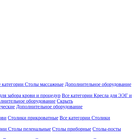
е категории
Столы массажные
Дополнительное оборудование
для забора крови и процедур
Все категории
Кресла для ЭЭГ и
лнительное оборудование
Скрыть
ические
Дополнительное оборудование
ови
Столики прикроватные
Все категории
Столики
ории
Столы пеленальные
Столы приборные
Столы-посты