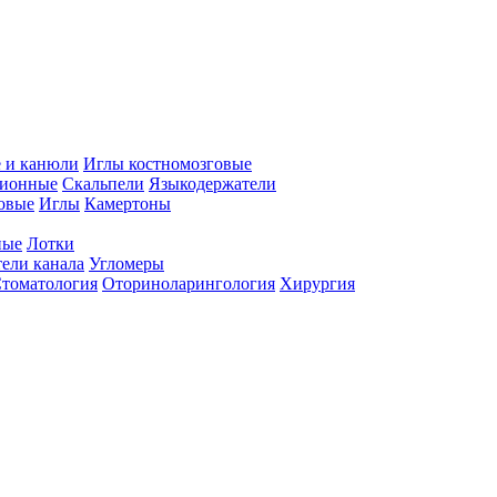
 и канюли
Иглы костномозговые
ционные
Скальпели
Языкодержатели
совые
Иглы
Камертоны
ные
Лотки
ели канала
Угломеры
томатология
Оториноларингология
Хирургия