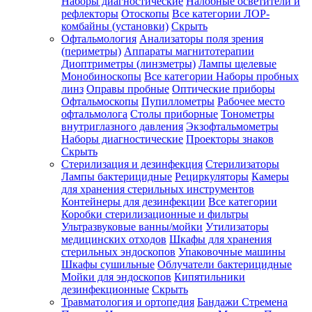
Наборы диагностические
Налобные осветители и
рефлекторы
Отоскопы
Все категории
ЛОР-
комбайны (установки)
Скрыть
Офтальмология
Анализаторы поля зрения
(периметры)
Аппараты магнитотерапии
Диоптриметры (линзметры)
Лампы щелевые
Монобиноскопы
Все категории
Наборы пробных
линз
Оправы пробные
Оптические приборы
Офтальмоскопы
Пупиллометры
Рабочее место
офтальмолога
Столы приборные
Тонометры
внутриглазного давления
Экзофтальмометры
Наборы диагностические
Проекторы знаков
Скрыть
Стерилизация и дезинфекция
Стерилизаторы
Лампы бактерицидные
Рециркуляторы
Камеры
для хранения стерильных инструментов
Контейнеры для дезинфекции
Все категории
Коробки стерилизационные и фильтры
Ультразвуковые ванны/мойки
Утилизаторы
медицинских отходов
Шкафы для хранения
стерильных эндоскопов
Упаковочные машины
Шкафы сушильные
Облучатели бактерицидные
Мойки для эндоскопов
Кипятильники
дезинфекционные
Скрыть
Травматология и ортопедия
Бандажи Стремена