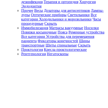
дезинфекция
Терапия и ортопедия
Хирургия
Эндодонтия
Прочее
Весы
Дозаторы для антисептиков
Лампы-
лупы
Оптические приборы
Светильники
Все
категории
Холодильники и морозильники
Часы
процедурные
Скрыть
Иммобилизация
Матрасы вакуумные
Носилки
Повязки косыночные
Пояса
Ременные устройства
Все категории
Устройства для перемещения
пациента
Фиксаторы конечностей
Шины
транспортные
Щиты спинальные
Скрыть
Проктология
Кресла проктологические
Рентгенология
Негатоскопы