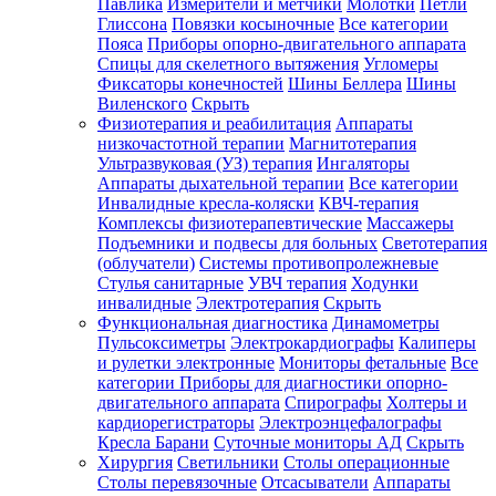
Павлика
Измерители и метчики
Молотки
Петли
Глиссона
Повязки косыночные
Все категории
Пояса
Приборы опорно-двигательного аппарата
Спицы для скелетного вытяжения
Угломеры
Фиксаторы конечностей
Шины Беллера
Шины
Виленского
Скрыть
Физиотерапия и реабилитация
Аппараты
низкочастотной терапии
Магнитотерапия
Ультразвуковая (УЗ) терапия
Ингаляторы
Аппараты дыхательной терапии
Все категории
Инвалидные кресла-коляски
КВЧ-терапия
Комплексы физиотерапевтические
Массажеры
Подъемники и подвесы для больных
Светотерапия
(облучатели)
Системы противопролежневые
Стулья санитарные
УВЧ терапия
Ходунки
инвалидные
Электротерапия
Скрыть
Функциональная диагностика
Динамометры
Пульсоксиметры
Электрокардиографы
Калиперы
и рулетки электронные
Мониторы фетальные
Все
категории
Приборы для диагностики опорно-
двигательного аппарата
Спирографы
Холтеры и
кардиорегистраторы
Электроэнцефалографы
Кресла Барани
Суточные мониторы АД
Скрыть
Хирургия
Светильники
Столы операционные
Столы перевязочные
Отсасыватели
Аппараты