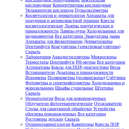
кислородные
Концентраторы кислородные
Увлажнители кислорода
Пульсоксиметры
Косметология и дерматология
Аппараты для
Зарегистрироваться
похудения и антивозрастной терапии
Кресла
косметологические
Лазеры хирургические и
принадлежности
Лампы-лупы
Холодильники для
медикаментов
Все категории
Эвакуаторы дыма
Аппараты для физиотерапии
Дерматоскопы
Зачем
Центрифуги
Коагуляторы (электрокоагуляторы)
регистрироваться?
Скрыть
Лаборатория
Аквадистилляторы
Микроскопы
Все
Термостаты
Центрифуги
PH-метры
Все категории
покупки
в
Аспираторы
Боксы для ПЦР-диагностики
Весы
одном
Встряхиватели
Дозаторы и принадлежности
месте
Иономеры
Поляриметры (полярископы)
Счётчики
Личный
Фотометры и спектрофотометры
Холодильники и
менеджер
морозильники
Шкафы сушильные
Штативы
Отслеживание
Скрыть
статуса
Неонатология
Весы для новорожденных
заказа
Облучатели фототерапевтические
Отсасыватели
Столы для санитарной обработки
Устройства
обогрева новорожденных
Все категории
Ростомеры детские
Скрыть
Оториноларингология
Камертоны
Кресла ЛОР