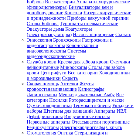
Боброва
Все категории
Аппараты хирургические
(физиодиспенсеры)
Визуализаторы вен и
допоборудование
Консоли
Лазеры хирургические
и принадлежности
Приборы вакуумной терапии
Столы Боброва
Турникеты пневматические
Эвакуаторы дыма
Коагуляторы
(электрокоагуляторы)
Насосы шприцевые
Скрыть
Эндоскопия
Бронхоскопы
Гастроскопы и
видеогастроскопы
Колоноскопы и
видеоколоноскопы
Системы
видеоэндоскопические
Служба крови
Кресла для забора крови
Счетчики
лейкоцитарные
Микроскопы
Столы для забора
крови
Центрифуги
Все категории
Холодильники
и морозильники
Скрыть
Скорая помощь
Аптечки
Жгуты
кровоостанавливающие
Капнографы
Ларингоскопы
Мешки дыхательные Амбу
Все
категории
Носилки
Роторасширители и маски
Сумки-холодильники
Термоконтейнеры
Укладки и
наборы
Штативы для вливаний
Аппараты ИВЛ
Дефибрилляторы
Инфузионные насосы
Наркозные аппараты
Отсасыватели портативные
Рециркуляторы
Электрокардиографы
Скрыть
Стоматология
Оптика
Стерилизация и