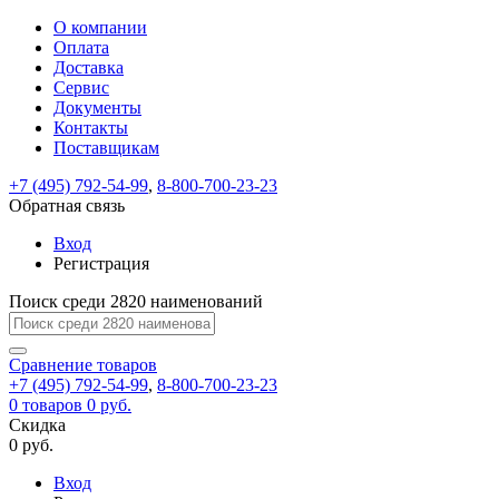
О компании
Восстановление
Обратная
Вход
Регистрация
Оплата
пароля
связь
На
Доставка
вашу
Сервис
почту
Только
Только
Документы
test@example.com
для
для
Ваше
Введите
Заполните
отправлена
ИП
ИП
Контакты
новый
Пароль
На
сообщение
форму.
ссылка.
и
и
пароль
Поставщикам
успешно
вашу
успешно
юр.
юр.
Перейдите
отправлено.
лиц
лиц
восстановлен
почту
Мы
+7 (495) 792-54-99
,
8-800-700-23-23
по
test@test.ru
ней
отправим
Обратная связь
для
отправлена
вам
завершения
ссылка.
Вход
регистрации.
ссылку
Регистрация
Войти
на
указанный
Перейдите
Сообщение
Поиск среди 2820 наименований
Ок
электронный
по
адрес,
ней
перейдя
Сравнение
для
товаров
по
+7 (495) 792-54-99
,
8-800-700-23-23
смены
Запомнить
Забыли
0
товаров
которой
0 руб.
пароля.
меня
пароль?
Сменить
Скидка
вы
0 руб.
сможете
пароль
Я принимаю условия
Войти
задать
пользовательского
Вход
новый
соглашения
и