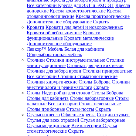
Все категории
Кресла для ЭЭГ и ЭХО-ЭГ
Кресла
донорские
Кресла косметологические
Кресла
отоларингологические
Кресла проктологические
Дополнительное оборудование
Скрыть
Кровати
Кровати для детей и новорожденных
Кровати общебольничные
Кровати
функциональные
Кровати металлические
Дополнительное оборудование
Лавкор™
Мебель Белая для кабинета
Общелабораторная мебель
Столики
Столики инструментальные
Столики
манипуляционные
Столики для детских весов
Столики для забора крови
Столики прикроватные
Все категории
Столики стоматологические
Столики хирургические
Столы Боброва
Столики
анестезиолога и реаниматолога
Скрыть
Столы
Надстройки для столов
Столы Боброва
Столы для кабинета
Столы лабораторные
Столы
палатные
Все категории
Столы пеленальные
Столы приборные
Столы-посты
Скрыть
Стулья и кресла
Офисные кресла
Секции стульев
Стулья для всех отраслей
Стулья лабораторные
Стулья медицинские
Все категории
Стулья
стоматологические
Скрыть