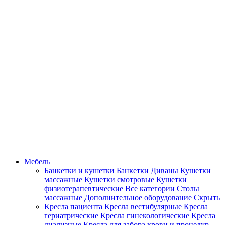
Мебель
Банкетки и кушетки
Банкетки
Диваны
Кушетки
массажные
Кушетки смотровые
Кушетки
физиотерапевтические
Все категории
Столы
массажные
Дополнительное оборудование
Скрыть
Кресла пациента
Кресла вестибулярные
Кресла
гериатрические
Кресла гинекологические
Кресла
диализные
Кресла для забора крови и процедур