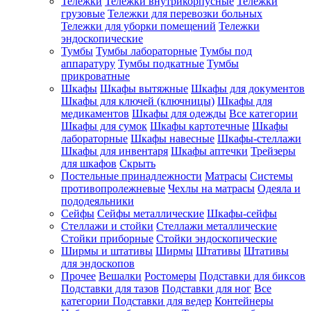
Тележки
Тележки внутрикорпусные
Тележки
грузовые
Тележки для перевозки больных
Тележки для уборки помещений
Тележки
эндоскопические
Тумбы
Тумбы лабораторные
Тумбы под
аппаратуру
Тумбы подкатные
Тумбы
прикроватные
Шкафы
Шкафы вытяжные
Шкафы для документов
Шкафы для ключей (ключницы)
Шкафы для
медикаментов
Шкафы для одежды
Все категории
Шкафы для сумок
Шкафы картотечные
Шкафы
лабораторные
Шкафы навесные
Шкафы-стеллажи
Шкафы для инвентаря
Шкафы аптечки
Трейзеры
для шкафов
Скрыть
Постельные принадлежности
Матрасы
Системы
противопролежневые
Чехлы на матрасы
Одеяла и
пододеяльники
Сейфы
Сейфы металлические
Шкафы-сейфы
Стеллажи и стойки
Стеллажи металлические
Стойки приборные
Стойки эндоскопические
Ширмы и штативы
Ширмы
Штативы
Штативы
для эндоскопов
Прочее
Вешалки
Ростомеры
Подставки для биксов
Подставки для тазов
Подставки для ног
Все
категории
Подставки для ведер
Контейнеры