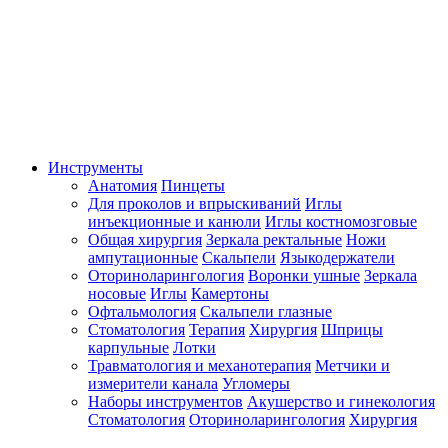
Инструменты
Анатомия
Пинцеты
Для проколов и впрыскиваний
Иглы
инъекционные и канюли
Иглы костномозговые
Общая хирургия
Зеркала ректальные
Ножи
ампутационные
Скальпели
Языкодержатели
Оториноларингология
Воронки ушные
Зеркала
носовые
Иглы
Камертоны
Офтальмология
Скальпели глазные
Стоматология
Терапия
Хирургия
Шприцы
карпульные
Лотки
Травматология и механотерапия
Метчики и
измерители канала
Угломеры
Наборы инструментов
Акушерство и гинекология
Стоматология
Оториноларингология
Хирургия