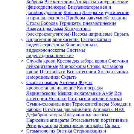
Боброва
Все категории
Аппараты хирургические
(физиодиспенсеры)
Визуализаторы вен и
допоборудование
Консоли
Лазеры хирургические
и принадлежности
Приборы вакуумной терапии
Столы Боброва
Турникеты пневматические
Эвакуаторы дыма
Коагуляторы
(электрокоагуляторы)
Насосы шприцевые
Скрыть
Эндоскопия
Бронхоскопы
Гастроскопы и
видеогастроскопы
Колоноскопы и
видеоколоноскопы
Системы
видеоэндоскопические
Служба крови
Кресла для забора крови
Счетчики
лейкоцитарные
Микроскопы
Столы для забора
крови
Центрифуги
Все категории
Холодильники
и морозильники
Скрыть
Скорая помощь
Аптечки
Жгуты
кровоостанавливающие
Капнографы
Ларингоскопы
Мешки дыхательные Амбу
Все
категории
Носилки
Роторасширители и маски
Сумки-холодильники
Термоконтейнеры
Укладки и
наборы
Штативы для вливаний
Аппараты ИВЛ
Дефибрилляторы
Инфузионные насосы
Наркозные аппараты
Отсасыватели портативные
Рециркуляторы
Электрокардиографы
Скрыть
Стоматология
Оптика
Стерилизация и