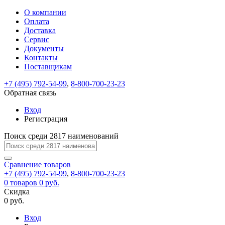
О компании
Восстановление
Обратная
Вход
Регистрация
Оплата
пароля
связь
На
Доставка
вашу
Сервис
почту
Только
Только
Документы
test@example.com
для
для
Ваше
Введите
Заполните
отправлена
ИП
ИП
Контакты
новый
Пароль
На
сообщение
форму.
ссылка.
и
и
пароль
Поставщикам
успешно
вашу
успешно
юр.
юр.
Перейдите
отправлено.
лиц
лиц
восстановлен
почту
Мы
+7 (495) 792-54-99
,
8-800-700-23-23
по
test@test.ru
ней
отправим
Обратная связь
для
отправлена
вам
завершения
ссылка.
Вход
регистрации.
ссылку
Регистрация
Войти
на
указанный
Перейдите
Сообщение
Поиск среди 2817 наименований
Ок
электронный
по
адрес,
ней
перейдя
Сравнение
для
товаров
по
+7 (495) 792-54-99
,
8-800-700-23-23
смены
Запомнить
Забыли
0
товаров
которой
0 руб.
пароля.
меня
пароль?
Сменить
Скидка
вы
0 руб.
сможете
пароль
Я принимаю условия
Войти
задать
пользовательского
Вход
новый
соглашения
и