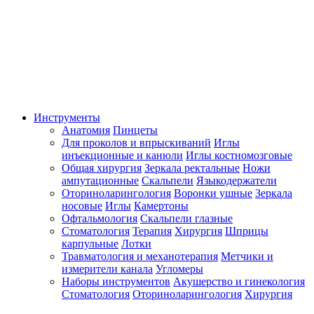
Инструменты
Анатомия
Пинцеты
Для проколов и впрыскиваний
Иглы
инъекционные и канюли
Иглы костномозговые
Общая хирургия
Зеркала ректальные
Ножи
ампутационные
Скальпели
Языкодержатели
Оториноларингология
Воронки ушные
Зеркала
носовые
Иглы
Камертоны
Офтальмология
Скальпели глазные
Стоматология
Терапия
Хирургия
Шприцы
карпульные
Лотки
Травматология и механотерапия
Метчики и
измерители канала
Угломеры
Наборы инструментов
Акушерство и гинекология
Стоматология
Оториноларингология
Хирургия