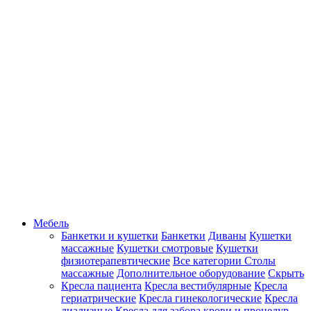
Мебель
Банкетки и кушетки
Банкетки
Диваны
Кушетки
массажные
Кушетки смотровые
Кушетки
физиотерапевтические
Все категории
Столы
массажные
Дополнительное оборудование
Скрыть
Кресла пациента
Кресла вестибулярные
Кресла
гериатрические
Кресла гинекологические
Кресла
диализные
Кресла для забора крови и процедур