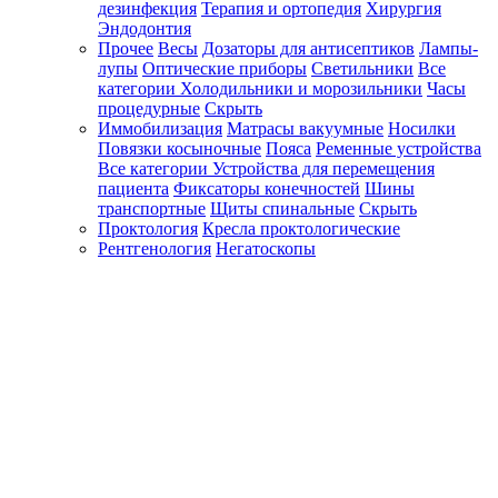
дезинфекция
Терапия и ортопедия
Хирургия
Эндодонтия
Прочее
Весы
Дозаторы для антисептиков
Лампы-
лупы
Оптические приборы
Светильники
Все
категории
Холодильники и морозильники
Часы
процедурные
Скрыть
Иммобилизация
Матрасы вакуумные
Носилки
Повязки косыночные
Пояса
Ременные устройства
Все категории
Устройства для перемещения
пациента
Фиксаторы конечностей
Шины
транспортные
Щиты спинальные
Скрыть
Проктология
Кресла проктологические
Рентгенология
Негатоскопы