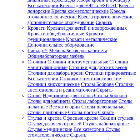
Все категории
Кресла для ЭЭГ и ЭХО-ЭГ
Кресла
донорские
Кресла косметологические
Кресла
отоларингологические
Кресла проктологические
Дополнительное оборудование
Скрыть
Кровати
Кровати для детей и новорожденных
Кровати общебольничные
Кровати
функциональные
Кровати металлические
Дополнительное оборудование
Лавкор™
Мебель Белая для кабинета
Общелабораторная мебель
Столики
Столики инструментальные
Столики
манипуляционные
Столики для детских весов
Столики для забора крови
Столики прикроватные
Все категории
Столики стоматологические
Столики хирургические
Столы Боброва
Столики
анестезиолога и реаниматолога
Скрыть
Столы
Надстройки для столов
Столы Боброва
Столы для кабинета
Столы лабораторные
Столы
палатные
Все категории
Столы пеленальные
Столы приборные
Столы-посты
Скрыть
Стулья и кресла
Офисные кресла
Секции стульев
Стулья для всех отраслей
Стулья лабораторные
Стулья медицинские
Все категории
Стулья
стоматологические
Скрыть