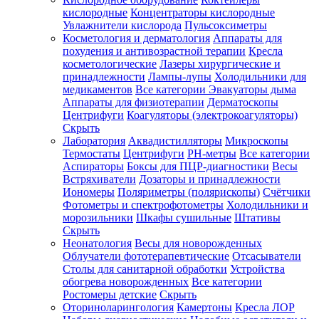
кислородные
Концентраторы кислородные
Увлажнители кислорода
Пульсоксиметры
Косметология и дерматология
Аппараты для
Зарегистрироваться
похудения и антивозрастной терапии
Кресла
косметологические
Лазеры хирургические и
принадлежности
Лампы-лупы
Холодильники для
медикаментов
Все категории
Эвакуаторы дыма
Аппараты для физиотерапии
Дерматоскопы
Зачем
Центрифуги
Коагуляторы (электрокоагуляторы)
регистрироваться?
Скрыть
Лаборатория
Аквадистилляторы
Микроскопы
Все
Термостаты
Центрифуги
PH-метры
Все категории
покупки
в
Аспираторы
Боксы для ПЦР-диагностики
Весы
одном
Встряхиватели
Дозаторы и принадлежности
месте
Иономеры
Поляриметры (полярископы)
Счётчики
Личный
Фотометры и спектрофотометры
Холодильники и
менеджер
морозильники
Шкафы сушильные
Штативы
Отслеживание
Скрыть
статуса
Неонатология
Весы для новорожденных
заказа
Облучатели фототерапевтические
Отсасыватели
Столы для санитарной обработки
Устройства
обогрева новорожденных
Все категории
Ростомеры детские
Скрыть
Оториноларингология
Камертоны
Кресла ЛОР