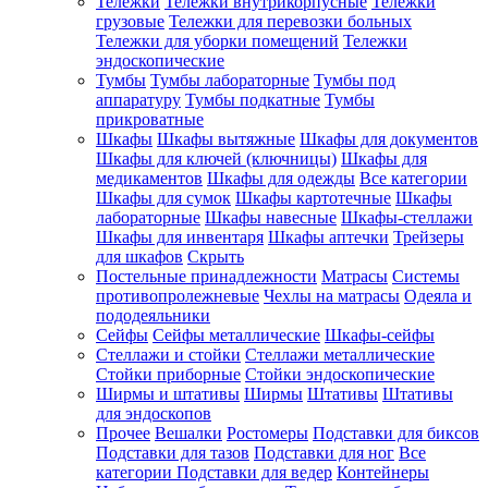
Тележки
Тележки внутрикорпусные
Тележки
грузовые
Тележки для перевозки больных
Тележки для уборки помещений
Тележки
эндоскопические
Тумбы
Тумбы лабораторные
Тумбы под
аппаратуру
Тумбы подкатные
Тумбы
прикроватные
Шкафы
Шкафы вытяжные
Шкафы для документов
Шкафы для ключей (ключницы)
Шкафы для
медикаментов
Шкафы для одежды
Все категории
Шкафы для сумок
Шкафы картотечные
Шкафы
лабораторные
Шкафы навесные
Шкафы-стеллажи
Шкафы для инвентаря
Шкафы аптечки
Трейзеры
для шкафов
Скрыть
Постельные принадлежности
Матрасы
Системы
противопролежневые
Чехлы на матрасы
Одеяла и
пододеяльники
Сейфы
Сейфы металлические
Шкафы-сейфы
Стеллажи и стойки
Стеллажи металлические
Стойки приборные
Стойки эндоскопические
Ширмы и штативы
Ширмы
Штативы
Штативы
для эндоскопов
Прочее
Вешалки
Ростомеры
Подставки для биксов
Подставки для тазов
Подставки для ног
Все
категории
Подставки для ведер
Контейнеры