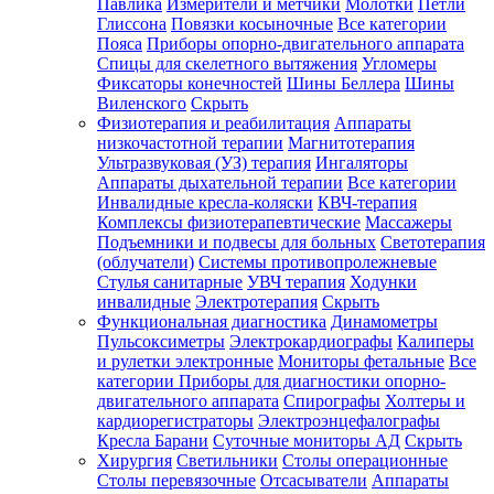
Павлика
Измерители и метчики
Молотки
Петли
Глиссона
Повязки косыночные
Все категории
Пояса
Приборы опорно-двигательного аппарата
Спицы для скелетного вытяжения
Угломеры
Фиксаторы конечностей
Шины Беллера
Шины
Виленского
Скрыть
Физиотерапия и реабилитация
Аппараты
низкочастотной терапии
Магнитотерапия
Ультразвуковая (УЗ) терапия
Ингаляторы
Аппараты дыхательной терапии
Все категории
Инвалидные кресла-коляски
КВЧ-терапия
Комплексы физиотерапевтические
Массажеры
Подъемники и подвесы для больных
Светотерапия
(облучатели)
Системы противопролежневые
Стулья санитарные
УВЧ терапия
Ходунки
инвалидные
Электротерапия
Скрыть
Функциональная диагностика
Динамометры
Пульсоксиметры
Электрокардиографы
Калиперы
и рулетки электронные
Мониторы фетальные
Все
категории
Приборы для диагностики опорно-
двигательного аппарата
Спирографы
Холтеры и
кардиорегистраторы
Электроэнцефалографы
Кресла Барани
Суточные мониторы АД
Скрыть
Хирургия
Светильники
Столы операционные
Столы перевязочные
Отсасыватели
Аппараты