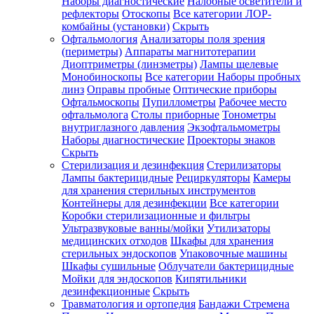
Наборы диагностические
Налобные осветители и
рефлекторы
Отоскопы
Все категории
ЛОР-
комбайны (установки)
Скрыть
Офтальмология
Анализаторы поля зрения
(периметры)
Аппараты магнитотерапии
Диоптриметры (линзметры)
Лампы щелевые
Монобиноскопы
Все категории
Наборы пробных
линз
Оправы пробные
Оптические приборы
Офтальмоскопы
Пупиллометры
Рабочее место
офтальмолога
Столы приборные
Тонометры
внутриглазного давления
Экзофтальмометры
Наборы диагностические
Проекторы знаков
Скрыть
Стерилизация и дезинфекция
Стерилизаторы
Лампы бактерицидные
Рециркуляторы
Камеры
для хранения стерильных инструментов
Контейнеры для дезинфекции
Все категории
Коробки стерилизационные и фильтры
Ультразвуковые ванны/мойки
Утилизаторы
медицинских отходов
Шкафы для хранения
стерильных эндоскопов
Упаковочные машины
Шкафы сушильные
Облучатели бактерицидные
Мойки для эндоскопов
Кипятильники
дезинфекционные
Скрыть
Травматология и ортопедия
Бандажи Стремена