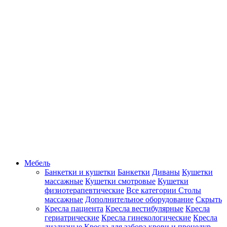
Мебель
Банкетки и кушетки
Банкетки
Диваны
Кушетки
массажные
Кушетки смотровые
Кушетки
физиотерапевтические
Все категории
Столы
массажные
Дополнительное оборудование
Скрыть
Кресла пациента
Кресла вестибулярные
Кресла
гериатрические
Кресла гинекологические
Кресла
диализные
Кресла для забора крови и процедур