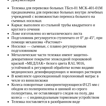
Тележка для перевозки больных ТБсп-01 МСК-401-01М
предназначена для перевозки больных внутри лечебных
учреждений с возможностью переноса больного на
съемных носилках
Каркас выполнен из стальной трубы квадратного и
круглого сечения
Ложе изготовлено из металлического листа
Подголовник регулируется ступенчато от 0° до 45°, при
помощи механизма «Растомат»
Носилки — съемные, с плавно регулируемым
подголовником
Металлические части тележки имеют защитно-
декоративное покрытие эпоксидной порошковой
краской «МЕДЛАК» белого цвета RAL 9016,
устойчивой к регулярной обработке всеми видами
медицинских дезинфицирующих и моющих растворов
В комплекте односекционный поролоновый матрас в
чехле из винилискожи
Колеса поворотные самоориентирующиеся Ø125 мм с
ободом из полипропилена и шинкой из серого
полиуретана, не оставляющего следов на полу, два
колеса — с индивидуальным тормозным устройством
Тележка поставляется в разобранном виде