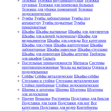
Тележки
Тележки внутрикорпусные
Тележки
грузовые
Тележки для перевозки больных
Тележки для уборки помещений
Тележки
эндоскопические
Тумбы
Тумбы лабораторные
Тумбы под
аппаратуру
Тумбы подкатные
Тумбы
прикроватные
Шкафы
Шкафы вытяжные
Шкафы для документов
Шкафы для ключей (ключницы)
Шкафы для
медикаментов
Шкафы для одежды
Все категории
Шкафы для сумок
Шкафы картотечные
Шкафы
лабораторные
Шкафы навесные
Шкафы-стеллажи
Шкафы для инвентаря
Шкафы аптечки
Трейзеры
для шкафов
Скрыть
Постельные принадлежности
Матрасы
Системы
противопролежневые
Чехлы на матрасы
Одеяла и
пододеяльники
Сейфы
Сейфы металлические
Шкафы-сейфы
Стеллажи и стойки
Стеллажи металлические
Стойки приборные
Стойки эндоскопические
Ширмы и штативы
Ширмы
Штативы
Штативы
для эндоскопов
Прочее
Вешалки
Ростомеры
Подставки для биксов
Подставки для тазов
Подставки для ног
Все
категории
Подставки для ведер
Контейнеры