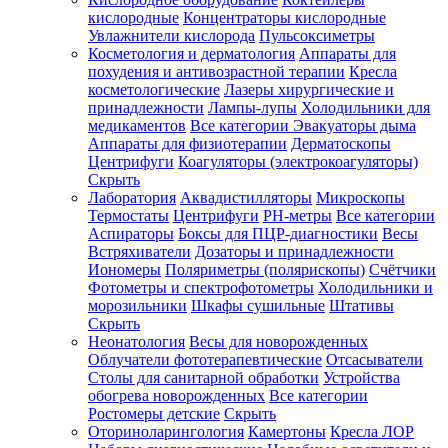
кислородные
Концентраторы кислородные
Увлажнители кислорода
Пульсоксиметры
Косметология и дерматология
Аппараты для
Зарегистрироваться
похудения и антивозрастной терапии
Кресла
косметологические
Лазеры хирургические и
принадлежности
Лампы-лупы
Холодильники для
медикаментов
Все категории
Эвакуаторы дыма
Аппараты для физиотерапии
Дерматоскопы
Зачем
Центрифуги
Коагуляторы (электрокоагуляторы)
регистрироваться?
Скрыть
Лаборатория
Аквадистилляторы
Микроскопы
Все
Термостаты
Центрифуги
PH-метры
Все категории
покупки
в
Аспираторы
Боксы для ПЦР-диагностики
Весы
одном
Встряхиватели
Дозаторы и принадлежности
месте
Иономеры
Поляриметры (полярископы)
Счётчики
Личный
Фотометры и спектрофотометры
Холодильники и
менеджер
морозильники
Шкафы сушильные
Штативы
Отслеживание
Скрыть
статуса
Неонатология
Весы для новорожденных
заказа
Облучатели фототерапевтические
Отсасыватели
Столы для санитарной обработки
Устройства
обогрева новорожденных
Все категории
Ростомеры детские
Скрыть
Оториноларингология
Камертоны
Кресла ЛОР