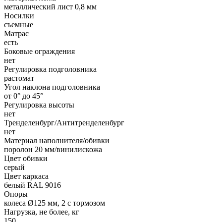
металлический лист 0,8 мм
Носилки
съемные
Матрас
есть
Боковые ограждения
нет
Регулировка подголовника
растомат
Угол наклона подголовника
от 0° до 45°
Регулировка высоты
нет
Тренделенбург/Антитренделенбург
нет
Материал наполнителя/обивки
поролон 20 мм/винилискожа
Цвет обивки
серый
Цвет каркаса
белый RAL 9016
Опоры
колеса Ø125 мм, 2 с тормозом
Нагрузка, не более, кг
150