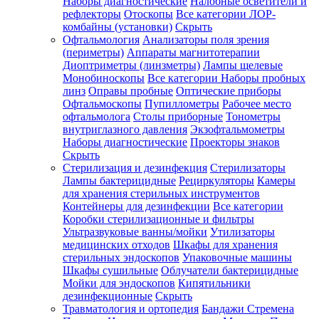
Наборы диагностические
Налобные осветители и
рефлекторы
Отоскопы
Все категории
ЛОР-
комбайны (установки)
Скрыть
Офтальмология
Анализаторы поля зрения
(периметры)
Аппараты магнитотерапии
Диоптриметры (линзметры)
Лампы щелевые
Монобиноскопы
Все категории
Наборы пробных
линз
Оправы пробные
Оптические приборы
Офтальмоскопы
Пупиллометры
Рабочее место
офтальмолога
Столы приборные
Тонометры
внутриглазного давления
Экзофтальмометры
Наборы диагностические
Проекторы знаков
Скрыть
Стерилизация и дезинфекция
Стерилизаторы
Лампы бактерицидные
Рециркуляторы
Камеры
для хранения стерильных инструментов
Контейнеры для дезинфекции
Все категории
Коробки стерилизационные и фильтры
Ультразвуковые ванны/мойки
Утилизаторы
медицинских отходов
Шкафы для хранения
стерильных эндоскопов
Упаковочные машины
Шкафы сушильные
Облучатели бактерицидные
Мойки для эндоскопов
Кипятильники
дезинфекционные
Скрыть
Травматология и ортопедия
Бандажи Стремена