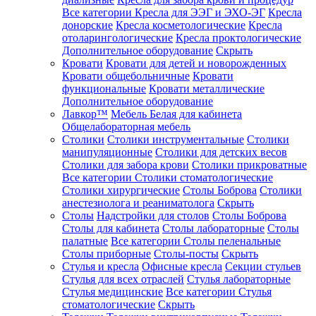
Все категории
Кресла для ЭЭГ и ЭХО-ЭГ
Кресла
донорские
Кресла косметологические
Кресла
отоларингологические
Кресла проктологические
Дополнительное оборудование
Скрыть
Кровати
Кровати для детей и новорожденных
Кровати общебольничные
Кровати
функциональные
Кровати металлические
Дополнительное оборудование
Лавкор™
Мебель Белая для кабинета
Общелабораторная мебель
Столики
Столики инструментальные
Столики
манипуляционные
Столики для детских весов
Столики для забора крови
Столики прикроватные
Все категории
Столики стоматологические
Столики хирургические
Столы Боброва
Столики
анестезиолога и реаниматолога
Скрыть
Столы
Надстройки для столов
Столы Боброва
Столы для кабинета
Столы лабораторные
Столы
палатные
Все категории
Столы пеленальные
Столы приборные
Столы-посты
Скрыть
Стулья и кресла
Офисные кресла
Секции стульев
Стулья для всех отраслей
Стулья лабораторные
Стулья медицинские
Все категории
Стулья
стоматологические
Скрыть