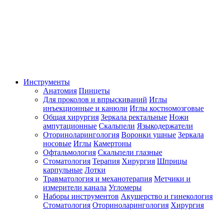
Инструменты
Анатомия
Пинцеты
Для проколов и впрыскиваний
Иглы
инъекционные и канюли
Иглы костномозговые
Общая хирургия
Зеркала ректальные
Ножи
ампутационные
Скальпели
Языкодержатели
Оториноларингология
Воронки ушные
Зеркала
носовые
Иглы
Камертоны
Офтальмология
Скальпели глазные
Стоматология
Терапия
Хирургия
Шприцы
карпульные
Лотки
Травматология и механотерапия
Метчики и
измерители канала
Угломеры
Наборы инструментов
Акушерство и гинекология
Стоматология
Оториноларингология
Хирургия