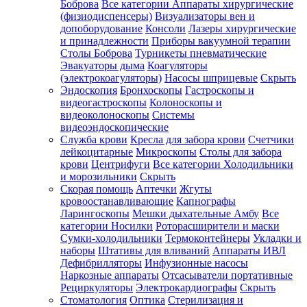
Боброва
Все категории
Аппараты хирургические
(физиодиспенсеры)
Визуализаторы вен и
допоборудование
Консоли
Лазеры хирургические
и принадлежности
Приборы вакуумной терапии
Столы Боброва
Турникеты пневматические
Эвакуаторы дыма
Коагуляторы
(электрокоагуляторы)
Насосы шприцевые
Скрыть
Эндоскопия
Бронхоскопы
Гастроскопы и
видеогастроскопы
Колоноскопы и
видеоколоноскопы
Системы
видеоэндоскопические
Служба крови
Кресла для забора крови
Счетчики
лейкоцитарные
Микроскопы
Столы для забора
крови
Центрифуги
Все категории
Холодильники
и морозильники
Скрыть
Скорая помощь
Аптечки
Жгуты
кровоостанавливающие
Капнографы
Ларингоскопы
Мешки дыхательные Амбу
Все
категории
Носилки
Роторасширители и маски
Сумки-холодильники
Термоконтейнеры
Укладки и
наборы
Штативы для вливаний
Аппараты ИВЛ
Дефибрилляторы
Инфузионные насосы
Наркозные аппараты
Отсасыватели портативные
Рециркуляторы
Электрокардиографы
Скрыть
Стоматология
Оптика
Стерилизация и