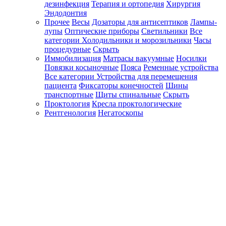
дезинфекция
Терапия и ортопедия
Хирургия
Эндодонтия
Прочее
Весы
Дозаторы для антисептиков
Лампы-
лупы
Оптические приборы
Светильники
Все
категории
Холодильники и морозильники
Часы
процедурные
Скрыть
Иммобилизация
Матрасы вакуумные
Носилки
Повязки косыночные
Пояса
Ременные устройства
Все категории
Устройства для перемещения
пациента
Фиксаторы конечностей
Шины
транспортные
Щиты спинальные
Скрыть
Проктология
Кресла проктологические
Рентгенология
Негатоскопы