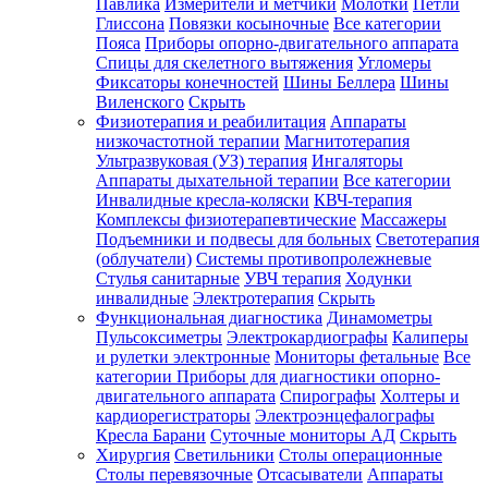
Павлика
Измерители и метчики
Молотки
Петли
Глиссона
Повязки косыночные
Все категории
Пояса
Приборы опорно-двигательного аппарата
Спицы для скелетного вытяжения
Угломеры
Фиксаторы конечностей
Шины Беллера
Шины
Виленского
Скрыть
Физиотерапия и реабилитация
Аппараты
низкочастотной терапии
Магнитотерапия
Ультразвуковая (УЗ) терапия
Ингаляторы
Аппараты дыхательной терапии
Все категории
Инвалидные кресла-коляски
КВЧ-терапия
Комплексы физиотерапевтические
Массажеры
Подъемники и подвесы для больных
Светотерапия
(облучатели)
Системы противопролежневые
Стулья санитарные
УВЧ терапия
Ходунки
инвалидные
Электротерапия
Скрыть
Функциональная диагностика
Динамометры
Пульсоксиметры
Электрокардиографы
Калиперы
и рулетки электронные
Мониторы фетальные
Все
категории
Приборы для диагностики опорно-
двигательного аппарата
Спирографы
Холтеры и
кардиорегистраторы
Электроэнцефалографы
Кресла Барани
Суточные мониторы АД
Скрыть
Хирургия
Светильники
Столы операционные
Столы перевязочные
Отсасыватели
Аппараты