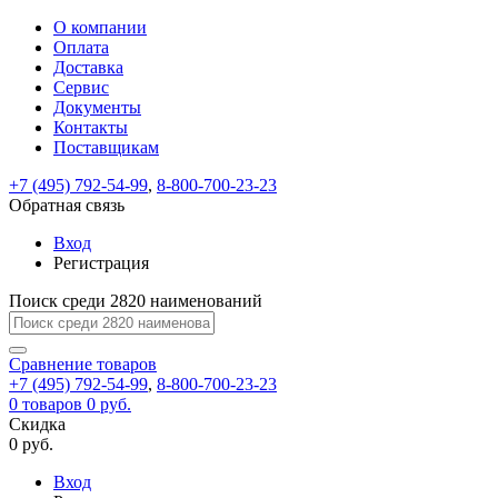
О компании
Восстановление
Обратная
Вход
Регистрация
Оплата
пароля
связь
На
Доставка
вашу
Сервис
почту
Только
Только
Документы
test@example.com
для
для
Ваше
Введите
Заполните
отправлена
ИП
ИП
Контакты
новый
Пароль
На
сообщение
форму.
ссылка.
и
и
пароль
Поставщикам
успешно
вашу
успешно
юр.
юр.
Перейдите
отправлено.
лиц
лиц
восстановлен
почту
Мы
+7 (495) 792-54-99
,
8-800-700-23-23
по
test@test.ru
ней
отправим
Обратная связь
для
отправлена
вам
завершения
ссылка.
Вход
регистрации.
ссылку
Регистрация
Войти
на
указанный
Перейдите
Сообщение
Поиск среди 2820 наименований
Ок
электронный
по
адрес,
ней
перейдя
Сравнение
для
товаров
по
+7 (495) 792-54-99
,
8-800-700-23-23
смены
Запомнить
Забыли
0
товаров
которой
0 руб.
пароля.
меня
пароль?
Сменить
Скидка
вы
0 руб.
сможете
пароль
Я принимаю условия
Войти
задать
пользовательского
Вход
новый
соглашения
и