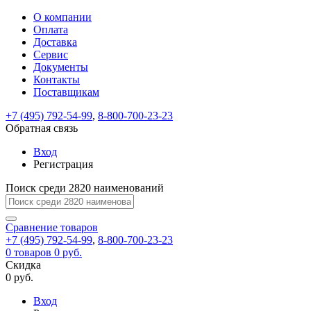
О компании
Восстановление
Обратная
Вход
Регистрация
Оплата
пароля
связь
На
Доставка
вашу
Сервис
почту
Только
Только
Документы
test@example.com
для
для
Ваше
Введите
Заполните
отправлена
Контакты
ИП
ИП
новый
Пароль
На
сообщение
ссылка.
форму.
и
и
Поставщикам
пароль
успешно
вашу
успешно
юр.
юр.
Перейдите
лиц
лиц
отправлено.
восстановлен
почту
+7 (495) 792-54-99
,
8-800-700-23-23
Мы
по
test@test.ru
ней
Обратная связь
отправим
для
отправлена
вам
завершения
Вход
ссылка.
регистрации.
ссылку
Регистрация
Войти
на
указанный
Поиск среди 2820 наименований
Перейдите
Сообщение
Ок
электронный
по
адрес,
ней
Сравнение
товаров
перейдя
для
+7 (495) 792-54-99
,
8-800-700-23-23
по
смены
Запомнить
Забыли
0
товаров
0 руб.
которой
пароля.
меня
пароль?
Скидка
Сменить
вы
0 руб.
сможете
пароль
Войти
Я принимаю условия
задать
Вход
пользовательского