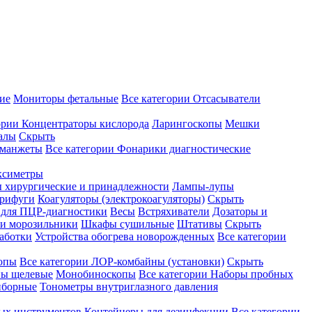
ие
Мониторы фетальные
Все категории
Отсасыватели
ории
Концентраторы кислорода
Ларингоскопы
Мешки
алы
Скрыть
 манжеты
Все категории
Фонарики диагностические
ксиметры
ы хирургические и принадлежности
Лампы-лупы
рифуги
Коагуляторы (электрокоагуляторы)
Скрыть
 для ПЦР-диагностики
Весы
Встряхиватели
Дозаторы и
и морозильники
Шкафы сушильные
Штативы
Скрыть
аботки
Устройства обогрева новорожденных
Все категории
опы
Все категории
ЛОР-комбайны (установки)
Скрыть
ы щелевые
Монобиноскопы
Все категории
Наборы пробных
иборные
Тонометры внутриглазного давления
ных инструментов
Контейнеры для дезинфекции
Все категории