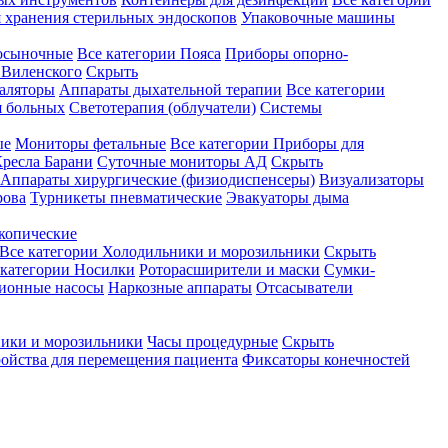
 хранения стерильных эндоскопов
Упаковочные машины
осыночные
Все категории
Пояса
Приборы опорно-
Виленского
Скрыть
аляторы
Аппараты дыхательной терапии
Все категории
я больных
Светотерапия (облучатели)
Системы
ые
Мониторы фетальные
Все категории
Приборы для
ресла Барани
Суточные мониторы АД
Скрыть
Аппараты хирургические (физиодиспенсеры)
Визуализаторы
рова
Турникеты пневматические
Эвакуаторы дыма
копические
Все категории
Холодильники и морозильники
Скрыть
 категории
Носилки
Роторасширители и маски
Сумки-
ионные насосы
Наркозные аппараты
Отсасыватели
ики и морозильники
Часы процедурные
Скрыть
ройства для перемещения пациента
Фиксаторы конечностей