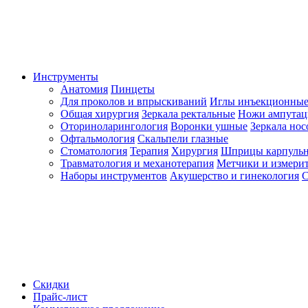
Инструменты
Анатомия
Пинцеты
Для проколов и впрыскиваний
Иглы инъекционные
Общая хирургия
Зеркала ректальные
Ножи ампута
Оториноларингология
Воронки ушные
Зеркала но
Офтальмология
Скальпели глазные
Стоматология
Терапия
Хирургия
Шприцы карпуль
Травматология и механотерапия
Метчики и измерит
Наборы инструментов
Акушерство и гинекология
С
Скидки
Прайс-лист