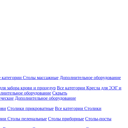
е категории
Столы массажные
Дополнительное оборудование
для забора крови и процедур
Все категории
Кресла для ЭЭГ и
лнительное оборудование
Скрыть
ические
Дополнительное оборудование
ови
Столики прикроватные
Все категории
Столики
ории
Столы пеленальные
Столы приборные
Столы-посты