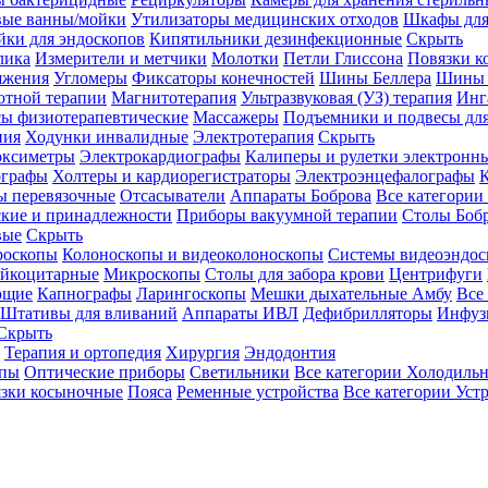
вые ванны/мойки
Утилизаторы медицинских отходов
Шкафы для
ки для эндоскопов
Кипятильники дезинфекционные
Скрыть
лика
Измерители и метчики
Молотки
Петли Глиссона
Повязки к
яжения
Угломеры
Фиксаторы конечностей
Шины Беллера
Шины 
отной терапии
Магнитотерапия
Ультразвуковая (УЗ) терапия
Инг
ы физиотерапевтические
Массажеры
Подъемники и подвесы дл
пия
Ходунки инвалидные
Электротерапия
Скрыть
оксиметры
Электрокардиографы
Калиперы и рулетки электронн
графы
Холтеры и кардиорегистраторы
Электроэнцефалографы
К
ы перевязочные
Отсасыватели
Аппараты Боброва
Все категории
ские и принадлежности
Приборы вакуумной терапии
Столы Боб
вые
Скрыть
роскопы
Колоноскопы и видеоколоноскопы
Системы видеоэндос
ейкоцитарные
Микроскопы
Столы для забора крови
Центрифуги
ющие
Капнографы
Ларингоскопы
Мешки дыхательные Амбу
Все
Штативы для вливаний
Аппараты ИВЛ
Дефибрилляторы
Инфуз
Скрыть
Терапия и ортопедия
Хирургия
Эндодонтия
упы
Оптические приборы
Светильники
Все категории
Холодильн
зки косыночные
Пояса
Ременные устройства
Все категории
Уст