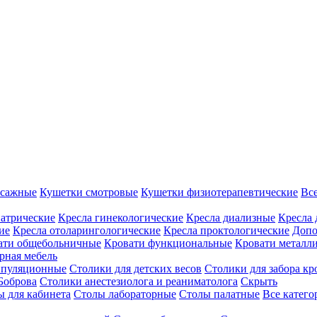
ссажные
Кушетки смотровые
Кушетки физиотерапевтические
Вс
иатрические
Кресла гинекологические
Кресла диализные
Кресла 
ие
Кресла отоларингологические
Кресла проктологические
Допо
ати общебольничные
Кровати функциональные
Кровати металл
рная мебель
ипуляционные
Столики для детских весов
Столики для забора кр
Боброва
Столики анестезиолога и реаниматолога
Скрыть
ы для кабинета
Столы лабораторные
Столы палатные
Все катег