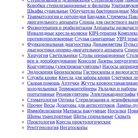
Коробки стерилизационные и фильтры
Ультразвуко
Шкафы сушильные
Облучатели бактерицидные
Мой
Травматология и ортопедия
Бандажи Стремена Пав
Зарегистрироваться
двигательного аппарата
Спицы для скелетного выт
Физиотерапия и реабилитация
Аппараты низкочаст
Инвалидные кресла-коляски
КВЧ-терапия
Комплекс
противопролежневые
Стулья санитарные
УВЧ тера
Функциональная диагностика
Динамометры
Пульс
Зачем
диагностики опорно-двигательного аппарата
Спиро
регистрироваться?
Хирургия
Светильники
Столы операционные
Стол
вен и допоборудование
Консоли
Лазеры хирургиче
Все
Коагуляторы (электрокоагуляторы)
Насосы шприце
покупки
Эндоскопия
Бронхоскопы
Гастроскопы и видеогаст
в
одном
Служба крови
Кресла для забора крови
Счетчики л
месте
Скорая помощь
Аптечки
Жгуты кровоостанавлива
Личный
холодильники
Термоконтейнеры
Укладки и наборы
менеджер
портативные
Рециркуляторы
Электрокардиографы
Стоматология
Оптика
Стерилизация и дезинфекция
Отслеживание
статуса
Прочее
Весы
Дозаторы для антисептиков
Лампы-л
заказа
Иммобилизация
Матрасы вакуумные
Носилки
Повя
Шины транспортные
Щиты спинальные
Скрыть
Проктология
Кресла проктологические
Рентгенология
Негатоскопы