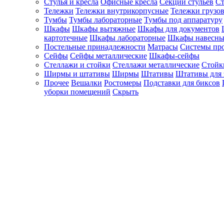
Стулья и кресла
Офисные кресла
Секции стульев
Ст
Тележки
Тележки внутрикорпусные
Тележки грузо
Тумбы
Тумбы лабораторные
Тумбы под аппаратуру
Шкафы
Шкафы вытяжные
Шкафы для документов
картотечные
Шкафы лабораторные
Шкафы навесны
Постельные принадлежности
Матрасы
Системы пр
Сейфы
Сейфы металлические
Шкафы-сейфы
Стеллажи и стойки
Стеллажи металлические
Стойк
Ширмы и штативы
Ширмы
Штативы
Штативы для 
Прочее
Вешалки
Ростомеры
Подставки для биксов
уборки помещений
Скрыть