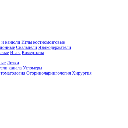
 и канюли
Иглы костномозговые
ционные
Скальпели
Языкодержатели
совые
Иглы
Камертоны
ные
Лотки
ели канала
Угломеры
томатология
Оториноларингология
Хирургия