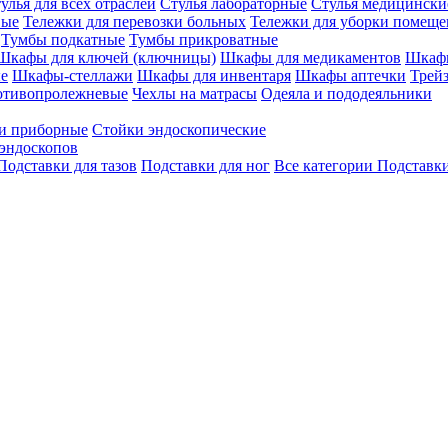
улья для всех отраслей
Стулья лабораторные
Стулья медицински
вые
Тележки для перевозки больных
Тележки для уборки помещ
Тумбы подкатные
Тумбы прикроватные
Шкафы для ключей (ключницы)
Шкафы для медикаментов
Шкафы
е
Шкафы-стеллажи
Шкафы для инвентаря
Шкафы аптечки
Трей
отивопролежневые
Чехлы на матрасы
Одеяла и пододеяльники
и приборные
Стойки эндоскопические
эндоскопов
Подставки для тазов
Подставки для ног
Все категории
Подставки