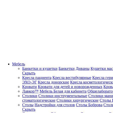
Мебель
Банкетки и кушетки
Банкетки
Диваны
Кушетки ма
Скрыть
Кресла пациента
Кресла вестибулярные
Кресла гер
ЭХО-ЭГ
Кресла донорские
Кресла косметологическ
Кровати
Кровати для детей и новорожденных
Кров
Лавкор™
Мебель Белая для кабинета
Общелаборато
Столики
Столики инструментальные
Столики ман
стоматологические
Столики хирургические
Столы 
Столы
Надстройки для столов
Столы Боброва
Стол
Скрыть