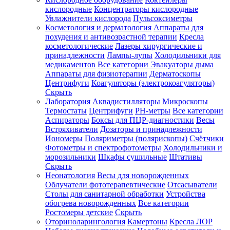
кислородные
Концентраторы кислородные
Увлажнители кислорода
Пульсоксиметры
Косметология и дерматология
Аппараты для
Зарегистрироваться
похудения и антивозрастной терапии
Кресла
косметологические
Лазеры хирургические и
принадлежности
Лампы-лупы
Холодильники для
медикаментов
Все категории
Эвакуаторы дыма
Аппараты для физиотерапии
Дерматоскопы
Зачем
Центрифуги
Коагуляторы (электрокоагуляторы)
регистрироваться?
Скрыть
Лаборатория
Аквадистилляторы
Микроскопы
Все
Термостаты
Центрифуги
PH-метры
Все категории
покупки
в
Аспираторы
Боксы для ПЦР-диагностики
Весы
одном
Встряхиватели
Дозаторы и принадлежности
месте
Иономеры
Поляриметры (полярископы)
Счётчики
Личный
Фотометры и спектрофотометры
Холодильники и
менеджер
морозильники
Шкафы сушильные
Штативы
Отслеживание
Скрыть
статуса
Неонатология
Весы для новорожденных
заказа
Облучатели фототерапевтические
Отсасыватели
Столы для санитарной обработки
Устройства
обогрева новорожденных
Все категории
Ростомеры детские
Скрыть
Оториноларингология
Камертоны
Кресла ЛОР