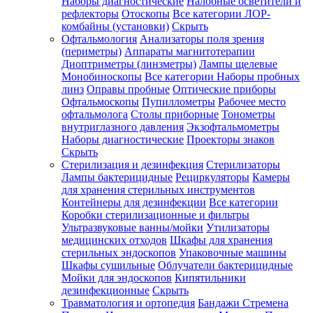
Наборы диагностические
Налобные осветители и
рефлекторы
Отоскопы
Все категории
ЛОР-
комбайны (установки)
Скрыть
Офтальмология
Анализаторы поля зрения
(периметры)
Аппараты магнитотерапии
Диоптриметры (линзметры)
Лампы щелевые
Монобиноскопы
Все категории
Наборы пробных
линз
Оправы пробные
Оптические приборы
Офтальмоскопы
Пупиллометры
Рабочее место
офтальмолога
Столы приборные
Тонометры
внутриглазного давления
Экзофтальмометры
Наборы диагностические
Проекторы знаков
Скрыть
Стерилизация и дезинфекция
Стерилизаторы
Лампы бактерицидные
Рециркуляторы
Камеры
для хранения стерильных инструментов
Контейнеры для дезинфекции
Все категории
Коробки стерилизационные и фильтры
Ультразвуковые ванны/мойки
Утилизаторы
медицинских отходов
Шкафы для хранения
стерильных эндоскопов
Упаковочные машины
Шкафы сушильные
Облучатели бактерицидные
Мойки для эндоскопов
Кипятильники
дезинфекционные
Скрыть
Травматология и ортопедия
Бандажи Стремена