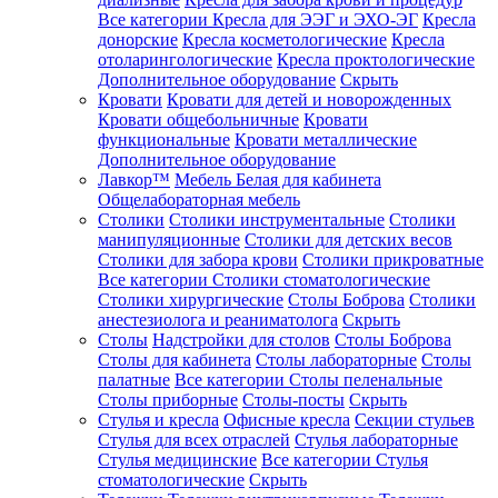
Все категории
Кресла для ЭЭГ и ЭХО-ЭГ
Кресла
донорские
Кресла косметологические
Кресла
отоларингологические
Кресла проктологические
Дополнительное оборудование
Скрыть
Кровати
Кровати для детей и новорожденных
Кровати общебольничные
Кровати
функциональные
Кровати металлические
Дополнительное оборудование
Лавкор™
Мебель Белая для кабинета
Общелабораторная мебель
Столики
Столики инструментальные
Столики
манипуляционные
Столики для детских весов
Столики для забора крови
Столики прикроватные
Все категории
Столики стоматологические
Столики хирургические
Столы Боброва
Столики
анестезиолога и реаниматолога
Скрыть
Столы
Надстройки для столов
Столы Боброва
Столы для кабинета
Столы лабораторные
Столы
палатные
Все категории
Столы пеленальные
Столы приборные
Столы-посты
Скрыть
Стулья и кресла
Офисные кресла
Секции стульев
Стулья для всех отраслей
Стулья лабораторные
Стулья медицинские
Все категории
Стулья
стоматологические
Скрыть