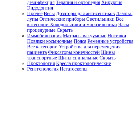
дезинфекция
Терапия и ортопедия
Хирургия
Эндодонтия
Прочее
Весы
Дозаторы для антисептиков
Лампы-
лупы
Оптические приборы
Светильники
Все
категории
Холодильники и морозильники
Часы
процедурные
Скрыть
Иммобилизация
Матрасы вакуумные
Носилки
Повязки косыночные
Пояса
Ременные устройства
Все категории
Устройства для перемещения
пациента
Фиксаторы конечностей
Шины
транспортные
Щиты спинальные
Скрыть
Проктология
Кресла проктологические
Рентгенология
Негатоскопы