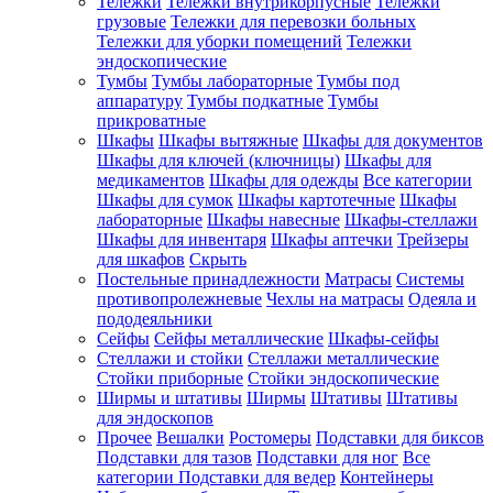
Тележки
Тележки внутрикорпусные
Тележки
грузовые
Тележки для перевозки больных
Тележки для уборки помещений
Тележки
эндоскопические
Тумбы
Тумбы лабораторные
Тумбы под
аппаратуру
Тумбы подкатные
Тумбы
прикроватные
Шкафы
Шкафы вытяжные
Шкафы для документов
Шкафы для ключей (ключницы)
Шкафы для
медикаментов
Шкафы для одежды
Все категории
Шкафы для сумок
Шкафы картотечные
Шкафы
лабораторные
Шкафы навесные
Шкафы-стеллажи
Шкафы для инвентаря
Шкафы аптечки
Трейзеры
для шкафов
Скрыть
Постельные принадлежности
Матрасы
Системы
противопролежневые
Чехлы на матрасы
Одеяла и
пододеяльники
Сейфы
Сейфы металлические
Шкафы-сейфы
Стеллажи и стойки
Стеллажи металлические
Стойки приборные
Стойки эндоскопические
Ширмы и штативы
Ширмы
Штативы
Штативы
для эндоскопов
Прочее
Вешалки
Ростомеры
Подставки для биксов
Подставки для тазов
Подставки для ног
Все
категории
Подставки для ведер
Контейнеры