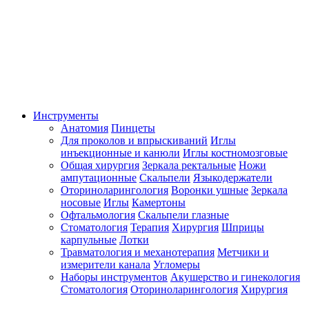
Инструменты
Анатомия
Пинцеты
Для проколов и впрыскиваний
Иглы
инъекционные и канюли
Иглы костномозговые
Общая хирургия
Зеркала ректальные
Ножи
ампутационные
Скальпели
Языкодержатели
Оториноларингология
Воронки ушные
Зеркала
носовые
Иглы
Камертоны
Офтальмология
Скальпели глазные
Стоматология
Терапия
Хирургия
Шприцы
карпульные
Лотки
Травматология и механотерапия
Метчики и
измерители канала
Угломеры
Наборы инструментов
Акушерство и гинекология
Стоматология
Оториноларингология
Хирургия