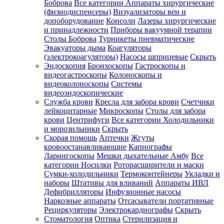
Боброва
Все категории
Аппараты хирургические
(физиодиспенсеры)
Визуализаторы вен и
допоборудование
Консоли
Лазеры хирургические
и принадлежности
Приборы вакуумной терапии
Столы Боброва
Турникеты пневматические
Эвакуаторы дыма
Коагуляторы
(электрокоагуляторы)
Насосы шприцевые
Скрыть
Эндоскопия
Бронхоскопы
Гастроскопы и
видеогастроскопы
Колоноскопы и
видеоколоноскопы
Системы
видеоэндоскопические
Служба крови
Кресла для забора крови
Счетчики
лейкоцитарные
Микроскопы
Столы для забора
крови
Центрифуги
Все категории
Холодильники
и морозильники
Скрыть
Скорая помощь
Аптечки
Жгуты
кровоостанавливающие
Капнографы
Ларингоскопы
Мешки дыхательные Амбу
Все
категории
Носилки
Роторасширители и маски
Сумки-холодильники
Термоконтейнеры
Укладки и
наборы
Штативы для вливаний
Аппараты ИВЛ
Дефибрилляторы
Инфузионные насосы
Наркозные аппараты
Отсасыватели портативные
Рециркуляторы
Электрокардиографы
Скрыть
Стоматология
Оптика
Стерилизация и