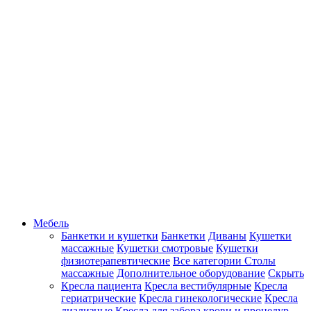
Мебель
Банкетки и кушетки
Банкетки
Диваны
Кушетки
массажные
Кушетки смотровые
Кушетки
физиотерапевтические
Все категории
Столы
массажные
Дополнительное оборудование
Скрыть
Кресла пациента
Кресла вестибулярные
Кресла
гериатрические
Кресла гинекологические
Кресла
диализные
Кресла для забора крови и процедур