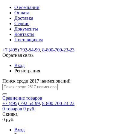
О компании
Восстановление
Обратная
Вход
Регистрация
Оплата
пароля
связь
На
Доставка
вашу
Сервис
почту
Только
Только
Документы
test@example.com
для
для
Ваше
Введите
Заполните
отправлена
ИП
ИП
Контакты
новый
Пароль
На
сообщение
форму.
ссылка.
и
и
пароль
Поставщикам
успешно
вашу
успешно
юр.
юр.
Перейдите
отправлено.
лиц
лиц
восстановлен
почту
Мы
+7 (495) 792-54-99
,
8-800-700-23-23
по
test@test.ru
ней
отправим
Обратная связь
для
отправлена
вам
завершения
ссылка.
Вход
регистрации.
ссылку
Регистрация
Войти
на
указанный
Перейдите
Сообщение
Поиск среди 2817 наименований
Ок
электронный
по
адрес,
ней
перейдя
Сравнение
для
товаров
по
+7 (495) 792-54-99
,
8-800-700-23-23
смены
Запомнить
Забыли
0
товаров
которой
0 руб.
пароля.
меня
пароль?
Сменить
Скидка
вы
0 руб.
сможете
пароль
Я принимаю условия
Войти
задать
пользовательского
Вход
новый
соглашения
и