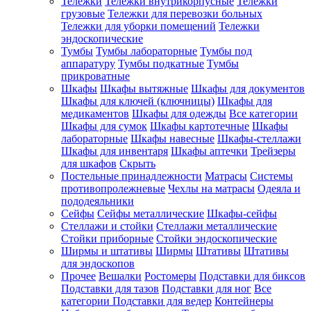
Тележки
Тележки внутрикорпусные
Тележки
грузовые
Тележки для перевозки больных
Тележки для уборки помещений
Тележки
эндоскопические
Тумбы
Тумбы лабораторные
Тумбы под
аппаратуру
Тумбы подкатные
Тумбы
прикроватные
Шкафы
Шкафы вытяжные
Шкафы для документов
Шкафы для ключей (ключницы)
Шкафы для
медикаментов
Шкафы для одежды
Все категории
Шкафы для сумок
Шкафы картотечные
Шкафы
лабораторные
Шкафы навесные
Шкафы-стеллажи
Шкафы для инвентаря
Шкафы аптечки
Трейзеры
для шкафов
Скрыть
Постельные принадлежности
Матрасы
Системы
противопролежневые
Чехлы на матрасы
Одеяла и
пододеяльники
Сейфы
Сейфы металлические
Шкафы-сейфы
Стеллажи и стойки
Стеллажи металлические
Стойки приборные
Стойки эндоскопические
Ширмы и штативы
Ширмы
Штативы
Штативы
для эндоскопов
Прочее
Вешалки
Ростомеры
Подставки для биксов
Подставки для тазов
Подставки для ног
Все
категории
Подставки для ведер
Контейнеры