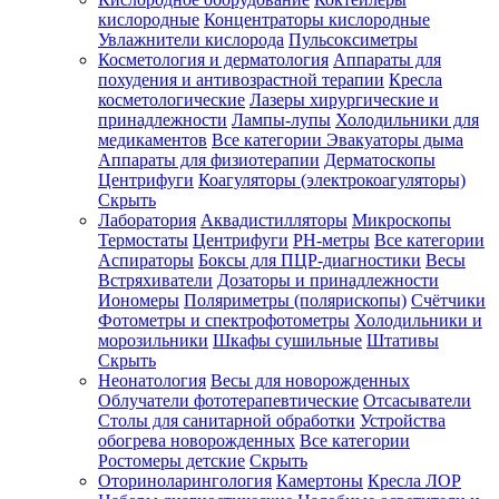
кислородные
Концентраторы кислородные
Увлажнители кислорода
Пульсоксиметры
Косметология и дерматология
Аппараты для
Зарегистрироваться
похудения и антивозрастной терапии
Кресла
косметологические
Лазеры хирургические и
принадлежности
Лампы-лупы
Холодильники для
медикаментов
Все категории
Эвакуаторы дыма
Аппараты для физиотерапии
Дерматоскопы
Зачем
Центрифуги
Коагуляторы (электрокоагуляторы)
регистрироваться?
Скрыть
Лаборатория
Аквадистилляторы
Микроскопы
Все
Термостаты
Центрифуги
PH-метры
Все категории
покупки
в
Аспираторы
Боксы для ПЦР-диагностики
Весы
одном
Встряхиватели
Дозаторы и принадлежности
месте
Иономеры
Поляриметры (полярископы)
Счётчики
Личный
Фотометры и спектрофотометры
Холодильники и
менеджер
морозильники
Шкафы сушильные
Штативы
Отслеживание
Скрыть
статуса
Неонатология
Весы для новорожденных
заказа
Облучатели фототерапевтические
Отсасыватели
Столы для санитарной обработки
Устройства
обогрева новорожденных
Все категории
Ростомеры детские
Скрыть
Оториноларингология
Камертоны
Кресла ЛОР