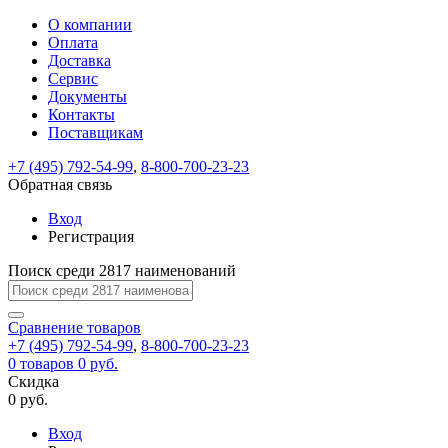
О компании
Восстановление
Обратная
Вход
Регистрация
Оплата
пароля
связь
На
Доставка
вашу
Сервис
почту
Только
Только
Документы
test@example.com
для
для
Ваше
Введите
Заполните
отправлена
ИП
ИП
Контакты
новый
Пароль
На
сообщение
форму.
ссылка.
и
и
пароль
Поставщикам
успешно
вашу
успешно
юр.
юр.
Перейдите
отправлено.
лиц
лиц
восстановлен
почту
Мы
+7 (495) 792-54-99
,
8-800-700-23-23
по
test@test.ru
ней
отправим
Обратная связь
для
отправлена
вам
завершения
ссылка.
Вход
регистрации.
ссылку
Регистрация
Войти
на
указанный
Перейдите
Сообщение
Поиск среди 2817 наименований
Ок
электронный
по
адрес,
ней
перейдя
Сравнение
для
товаров
по
+7 (495) 792-54-99
,
8-800-700-23-23
смены
Запомнить
Забыли
0
товаров
которой
0 руб.
пароля.
меня
пароль?
Сменить
Скидка
вы
0 руб.
сможете
пароль
Я принимаю условия
Войти
задать
пользовательского
Вход
новый
соглашения
и