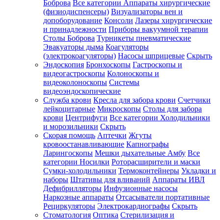
Боброва
Все категории
Аппараты хирургические
(физиодиспенсеры)
Визуализаторы вен и
допоборудование
Консоли
Лазеры хирургические
и принадлежности
Приборы вакуумной терапии
Столы Боброва
Турникеты пневматические
Эвакуаторы дыма
Коагуляторы
(электрокоагуляторы)
Насосы шприцевые
Скрыть
Эндоскопия
Бронхоскопы
Гастроскопы и
видеогастроскопы
Колоноскопы и
видеоколоноскопы
Системы
видеоэндоскопические
Служба крови
Кресла для забора крови
Счетчики
лейкоцитарные
Микроскопы
Столы для забора
крови
Центрифуги
Все категории
Холодильники
и морозильники
Скрыть
Скорая помощь
Аптечки
Жгуты
кровоостанавливающие
Капнографы
Ларингоскопы
Мешки дыхательные Амбу
Все
категории
Носилки
Роторасширители и маски
Сумки-холодильники
Термоконтейнеры
Укладки и
наборы
Штативы для вливаний
Аппараты ИВЛ
Дефибрилляторы
Инфузионные насосы
Наркозные аппараты
Отсасыватели портативные
Рециркуляторы
Электрокардиографы
Скрыть
Стоматология
Оптика
Стерилизация и