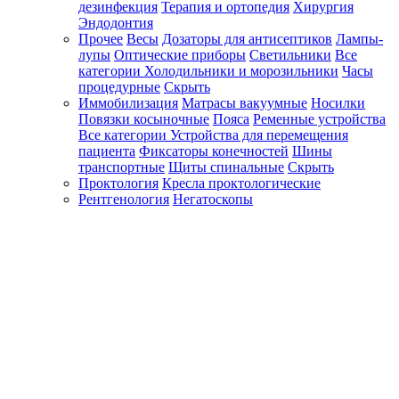
дезинфекция
Терапия и ортопедия
Хирургия
Эндодонтия
Прочее
Весы
Дозаторы для антисептиков
Лампы-
лупы
Оптические приборы
Светильники
Все
категории
Холодильники и морозильники
Часы
процедурные
Скрыть
Иммобилизация
Матрасы вакуумные
Носилки
Повязки косыночные
Пояса
Ременные устройства
Все категории
Устройства для перемещения
пациента
Фиксаторы конечностей
Шины
транспортные
Щиты спинальные
Скрыть
Проктология
Кресла проктологические
Рентгенология
Негатоскопы