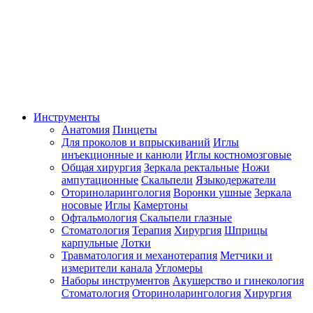
Инструменты
Анатомия
Пинцеты
Для проколов и впрыскиваний
Иглы
инъекционные и канюли
Иглы костномозговые
Общая хирургия
Зеркала ректальные
Ножи
ампутационные
Скальпели
Языкодержатели
Оториноларингология
Воронки ушные
Зеркала
носовые
Иглы
Камертоны
Офтальмология
Скальпели глазные
Стоматология
Терапия
Хирургия
Шприцы
карпульные
Лотки
Травматология и механотерапия
Метчики и
измерители канала
Угломеры
Наборы инструментов
Акушерство и гинекология
Стоматология
Оториноларингология
Хирургия