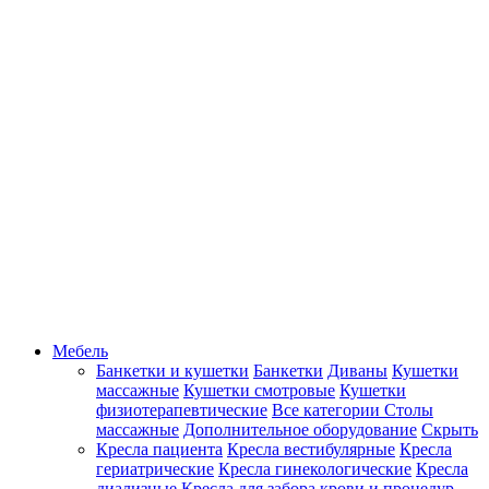
Мебель
Банкетки и кушетки
Банкетки
Диваны
Кушетки
массажные
Кушетки смотровые
Кушетки
физиотерапевтические
Все категории
Столы
массажные
Дополнительное оборудование
Скрыть
Кресла пациента
Кресла вестибулярные
Кресла
гериатрические
Кресла гинекологические
Кресла
диализные
Кресла для забора крови и процедур