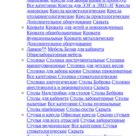
Все категории
Кресла для ЭЭГ и ЭХО-ЭГ
Кресла
донорские
Кресла косметологические
Кресла
отоларингологические
Кресла проктологические
Дополнительное оборудование
Скрыть
Кровати
Кровати для детей и новорожденных
Кровати общебольничные
Кровати
функциональные
Кровати металлические
Дополнительное оборудование
Лавкор™
Мебель Белая для кабинета
Общелабораторная мебель
Столики
Столики инструментальные
Столики
манипуляционные
Столики для детских весов
Столики для забора крови
Столики прикроватные
Все категории
Столики стоматологические
Столики хирургические
Столы Боброва
Столики
анестезиолога и реаниматолога
Скрыть
Столы
Надстройки для столов
Столы Боброва
Столы для кабинета
Столы лабораторные
Столы
палатные
Все категории
Столы пеленальные
Столы приборные
Столы-посты
Скрыть
Стулья и кресла
Офисные кресла
Секции стульев
Стулья для всех отраслей
Стулья лабораторные
Стулья медицинские
Все категории
Стулья
стоматологические
Скрыть