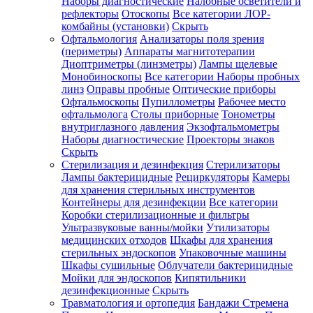
Наборы диагностические
Налобные осветители и
рефлекторы
Отоскопы
Все категории
ЛОР-
комбайны (установки)
Скрыть
Офтальмология
Анализаторы поля зрения
(периметры)
Аппараты магнитотерапии
Диоптриметры (линзметры)
Лампы щелевые
Монобиноскопы
Все категории
Наборы пробных
линз
Оправы пробные
Оптические приборы
Офтальмоскопы
Пупиллометры
Рабочее место
офтальмолога
Столы приборные
Тонометры
внутриглазного давления
Экзофтальмометры
Наборы диагностические
Проекторы знаков
Скрыть
Стерилизация и дезинфекция
Стерилизаторы
Лампы бактерицидные
Рециркуляторы
Камеры
для хранения стерильных инструментов
Контейнеры для дезинфекции
Все категории
Коробки стерилизационные и фильтры
Ультразвуковые ванны/мойки
Утилизаторы
медицинских отходов
Шкафы для хранения
стерильных эндоскопов
Упаковочные машины
Шкафы сушильные
Облучатели бактерицидные
Мойки для эндоскопов
Кипятильники
дезинфекционные
Скрыть
Травматология и ортопедия
Бандажи Стремена