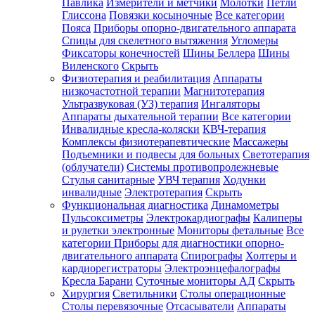
Павлика
Измерители и метчики
Молотки
Петли
Глиссона
Повязки косыночные
Все категории
Пояса
Приборы опорно-двигательного аппарата
Спицы для скелетного вытяжения
Угломеры
Фиксаторы конечностей
Шины Беллера
Шины
Виленского
Скрыть
Физиотерапия и реабилитация
Аппараты
низкочастотной терапии
Магнитотерапия
Ультразвуковая (УЗ) терапия
Ингаляторы
Аппараты дыхательной терапии
Все категории
Инвалидные кресла-коляски
КВЧ-терапия
Комплексы физиотерапевтические
Массажеры
Подъемники и подвесы для больных
Светотерапия
(облучатели)
Системы противопролежневые
Стулья санитарные
УВЧ терапия
Ходунки
инвалидные
Электротерапия
Скрыть
Функциональная диагностика
Динамометры
Пульсоксиметры
Электрокардиографы
Калиперы
и рулетки электронные
Мониторы фетальные
Все
категории
Приборы для диагностики опорно-
двигательного аппарата
Спирографы
Холтеры и
кардиорегистраторы
Электроэнцефалографы
Кресла Барани
Суточные мониторы АД
Скрыть
Хирургия
Светильники
Столы операционные
Столы перевязочные
Отсасыватели
Аппараты