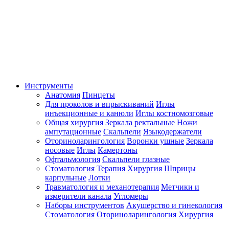
Инструменты
Анатомия
Пинцеты
Для проколов и впрыскиваний
Иглы
инъекционные и канюли
Иглы костномозговые
Общая хирургия
Зеркала ректальные
Ножи
ампутационные
Скальпели
Языкодержатели
Оториноларингология
Воронки ушные
Зеркала
носовые
Иглы
Камертоны
Офтальмология
Скальпели глазные
Стоматология
Терапия
Хирургия
Шприцы
карпульные
Лотки
Травматология и механотерапия
Метчики и
измерители канала
Угломеры
Наборы инструментов
Акушерство и гинекология
Стоматология
Оториноларингология
Хирургия