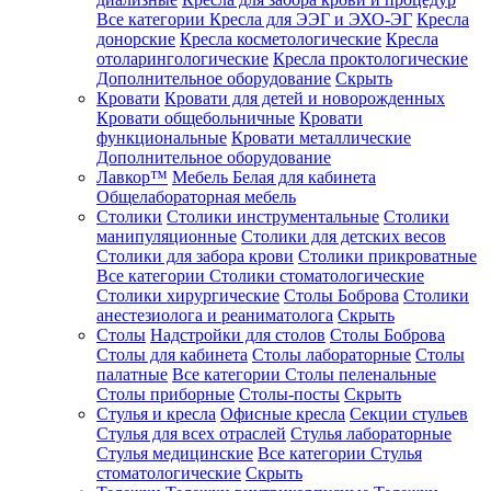
Все категории
Кресла для ЭЭГ и ЭХО-ЭГ
Кресла
донорские
Кресла косметологические
Кресла
отоларингологические
Кресла проктологические
Дополнительное оборудование
Скрыть
Кровати
Кровати для детей и новорожденных
Кровати общебольничные
Кровати
функциональные
Кровати металлические
Дополнительное оборудование
Лавкор™
Мебель Белая для кабинета
Общелабораторная мебель
Столики
Столики инструментальные
Столики
манипуляционные
Столики для детских весов
Столики для забора крови
Столики прикроватные
Все категории
Столики стоматологические
Столики хирургические
Столы Боброва
Столики
анестезиолога и реаниматолога
Скрыть
Столы
Надстройки для столов
Столы Боброва
Столы для кабинета
Столы лабораторные
Столы
палатные
Все категории
Столы пеленальные
Столы приборные
Столы-посты
Скрыть
Стулья и кресла
Офисные кресла
Секции стульев
Стулья для всех отраслей
Стулья лабораторные
Стулья медицинские
Все категории
Стулья
стоматологические
Скрыть