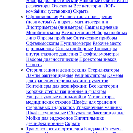
Наборы диагностические
Налобные осветители и
рефлекторы
Отоскопы
Все категории
ЛОР-
комбайны (установки)
Скрыть
Офтальмология
Анализаторы поля зрения
(периметры)
Аппараты магнитотерапии
Диоптриметры (линзметры)
Лампы щелевые
Монобиноскопы
Все категории
Наборы пробных
линз
Оправы пробные
Оптические приборы
Офтальмоскопы
Пупиллометры
Рабочее место
офтальмолога
Столы приборные
Тонометры
внутриглазного давления
Экзофтальмометры
Наборы диагностические
Проекторы знаков
Скрыть
Стерилизация и дезинфекция
Стерилизаторы
Лампы бактерицидные
Рециркуляторы
Камеры
для хранения стерильных инструментов
Контейнеры для дезинфекции
Все категории
Коробки стерилизационные и фильтры
Ультразвуковые ванны/мойки
Утилизаторы
медицинских отходов
Шкафы для хранения
стерильных эндоскопов
Упаковочные машины
Шкафы сушильные
Облучатели бактерицидные
Мойки для эндоскопов
Кипятильники
дезинфекционные
Скрыть
Травматология и ортопедия
Бандажи Стремена