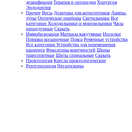
дезинфекция
Терапия и ортопедия
Хирургия
Эндодонтия
Прочее
Весы
Дозаторы для антисептиков
Лампы-
лупы
Оптические приборы
Светильники
Все
категории
Холодильники и морозильники
Часы
процедурные
Скрыть
Иммобилизация
Матрасы вакуумные
Носилки
Повязки косыночные
Пояса
Ременные устройства
Все категории
Устройства для перемещения
пациента
Фиксаторы конечностей
Шины
транспортные
Щиты спинальные
Скрыть
Проктология
Кресла проктологические
Рентгенология
Негатоскопы