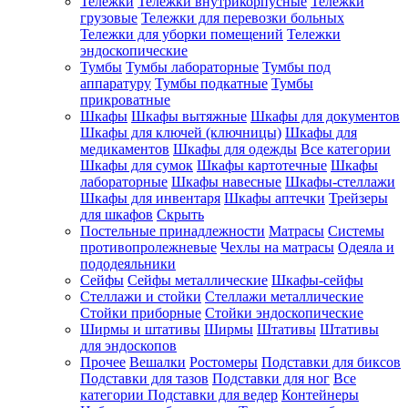
Тележки
Тележки внутрикорпусные
Тележки
грузовые
Тележки для перевозки больных
Тележки для уборки помещений
Тележки
эндоскопические
Тумбы
Тумбы лабораторные
Тумбы под
аппаратуру
Тумбы подкатные
Тумбы
прикроватные
Шкафы
Шкафы вытяжные
Шкафы для документов
Шкафы для ключей (ключницы)
Шкафы для
медикаментов
Шкафы для одежды
Все категории
Шкафы для сумок
Шкафы картотечные
Шкафы
лабораторные
Шкафы навесные
Шкафы-стеллажи
Шкафы для инвентаря
Шкафы аптечки
Трейзеры
для шкафов
Скрыть
Постельные принадлежности
Матрасы
Системы
противопролежневые
Чехлы на матрасы
Одеяла и
пододеяльники
Сейфы
Сейфы металлические
Шкафы-сейфы
Стеллажи и стойки
Стеллажи металлические
Стойки приборные
Стойки эндоскопические
Ширмы и штативы
Ширмы
Штативы
Штативы
для эндоскопов
Прочее
Вешалки
Ростомеры
Подставки для биксов
Подставки для тазов
Подставки для ног
Все
категории
Подставки для ведер
Контейнеры