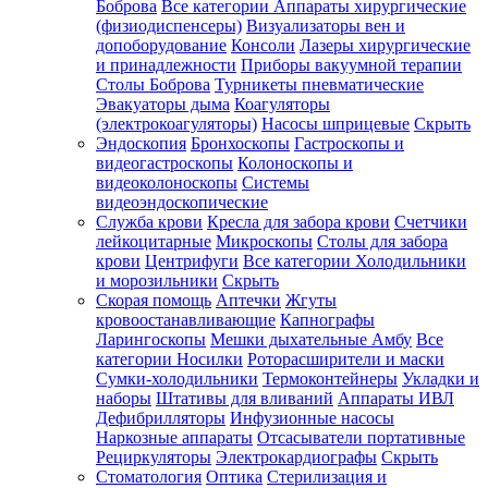
Боброва
Все категории
Аппараты хирургические
(физиодиспенсеры)
Визуализаторы вен и
допоборудование
Консоли
Лазеры хирургические
и принадлежности
Приборы вакуумной терапии
Столы Боброва
Турникеты пневматические
Эвакуаторы дыма
Коагуляторы
(электрокоагуляторы)
Насосы шприцевые
Скрыть
Эндоскопия
Бронхоскопы
Гастроскопы и
видеогастроскопы
Колоноскопы и
видеоколоноскопы
Системы
видеоэндоскопические
Служба крови
Кресла для забора крови
Счетчики
лейкоцитарные
Микроскопы
Столы для забора
крови
Центрифуги
Все категории
Холодильники
и морозильники
Скрыть
Скорая помощь
Аптечки
Жгуты
кровоостанавливающие
Капнографы
Ларингоскопы
Мешки дыхательные Амбу
Все
категории
Носилки
Роторасширители и маски
Сумки-холодильники
Термоконтейнеры
Укладки и
наборы
Штативы для вливаний
Аппараты ИВЛ
Дефибрилляторы
Инфузионные насосы
Наркозные аппараты
Отсасыватели портативные
Рециркуляторы
Электрокардиографы
Скрыть
Стоматология
Оптика
Стерилизация и