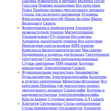
Павлика
Измерители и метчики
Молотки
Петли
Глиссона
Повязки косыночные
Все категории
Пояса
Приборы опорно-двигательного аппарата
Спицы для скелетного вытяжения
Угломеры
Фиксаторы конечностей
Шины Беллера
Шины
Виленского
Скрыть
Физиотерапия и реабилитация
Аппараты
низкочастотной терапии
Магнитотерапия
Ультразвуковая (УЗ) терапия
Ингаляторы
Аппараты дыхательной терапии
Все категории
Инвалидные кресла-коляски
КВЧ-терапия
Комплексы физиотерапевтические
Массажеры
Подъемники и подвесы для больных
Светотерапия
(облучатели)
Системы противопролежневые
Стулья санитарные
УВЧ терапия
Ходунки
инвалидные
Электротерапия
Скрыть
Функциональная диагностика
Динамометры
Пульсоксиметры
Электрокардиографы
Калиперы
и рулетки электронные
Мониторы фетальные
Все
категории
Приборы для диагностики опорно-
двигательного аппарата
Спирографы
Холтеры и
кардиорегистраторы
Электроэнцефалографы
Кресла Барани
Суточные мониторы АД
Скрыть
Хирургия
Светильники
Столы операционные
Столы перевязочные
Отсасыватели
Аппараты