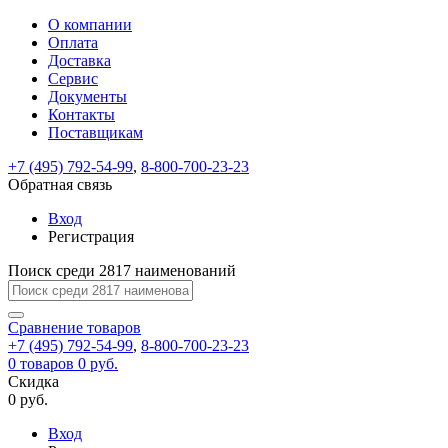
О компании
Восстановление
Обратная
Вход
Регистрация
Оплата
пароля
связь
На
Доставка
вашу
Сервис
почту
Только
Только
Документы
test@example.com
для
для
Ваше
Введите
Заполните
отправлена
ИП
ИП
Контакты
новый
Пароль
На
сообщение
форму.
ссылка.
и
и
пароль
Поставщикам
успешно
вашу
успешно
юр.
юр.
Перейдите
отправлено.
лиц
лиц
восстановлен
почту
Мы
+7 (495) 792-54-99
,
8-800-700-23-23
по
test@test.ru
ней
отправим
Обратная связь
для
отправлена
вам
завершения
ссылка.
Вход
регистрации.
ссылку
Регистрация
Войти
на
указанный
Перейдите
Сообщение
Поиск среди 2817 наименований
Ок
электронный
по
адрес,
ней
перейдя
Сравнение
для
товаров
по
+7 (495) 792-54-99
,
8-800-700-23-23
смены
Запомнить
Забыли
0
товаров
которой
0 руб.
пароля.
меня
пароль?
Сменить
Скидка
вы
0 руб.
сможете
пароль
Я принимаю условия
Войти
задать
пользовательского
Вход
новый
соглашения
и