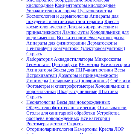
кислородные
Концентраторы кислородные
Увлажнители кислорода
Пульсоксиметры
Косметология и дерматология
Аппараты для
Зарегистрироваться
похудения и антивозрастной терапии
Кресла
косметологические
Лазеры хирургические и
принадлежности
Лампы-лупы
Холодильники для
медикаментов
Все категории
Эвакуаторы дыма
Аппараты для физиотерапии
Дерматоскопы
Зачем
Центрифуги
Коагуляторы (электрокоагуляторы)
регистрироваться?
Скрыть
Лаборатория
Аквадистилляторы
Микроскопы
Все
Термостаты
Центрифуги
PH-метры
Все категории
покупки
в
Аспираторы
Боксы для ПЦР-диагностики
Весы
одном
Встряхиватели
Дозаторы и принадлежности
месте
Иономеры
Поляриметры (полярископы)
Счётчики
Личный
Фотометры и спектрофотометры
Холодильники и
менеджер
морозильники
Шкафы сушильные
Штативы
Отслеживание
Скрыть
статуса
Неонатология
Весы для новорожденных
заказа
Облучатели фототерапевтические
Отсасыватели
Столы для санитарной обработки
Устройства
обогрева новорожденных
Все категории
Ростомеры детские
Скрыть
Оториноларингология
Камертоны
Кресла ЛОР