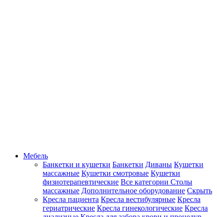
Мебель
Банкетки и кушетки
Банкетки
Диваны
Кушетки
массажные
Кушетки смотровые
Кушетки
физиотерапевтические
Все категории
Столы
массажные
Дополнительное оборудование
Скрыть
Кресла пациента
Кресла вестибулярные
Кресла
гериатрические
Кресла гинекологические
Кресла
диализные
Кресла для забора крови и процедур