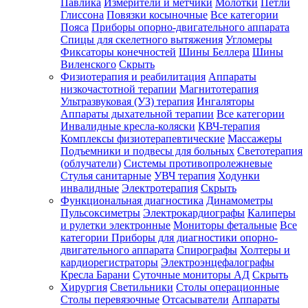
Павлика
Измерители и метчики
Молотки
Петли
Глиссона
Повязки косыночные
Все категории
Пояса
Приборы опорно-двигательного аппарата
Спицы для скелетного вытяжения
Угломеры
Фиксаторы конечностей
Шины Беллера
Шины
Виленского
Скрыть
Физиотерапия и реабилитация
Аппараты
низкочастотной терапии
Магнитотерапия
Ультразвуковая (УЗ) терапия
Ингаляторы
Аппараты дыхательной терапии
Все категории
Инвалидные кресла-коляски
КВЧ-терапия
Комплексы физиотерапевтические
Массажеры
Подъемники и подвесы для больных
Светотерапия
(облучатели)
Системы противопролежневые
Стулья санитарные
УВЧ терапия
Ходунки
инвалидные
Электротерапия
Скрыть
Функциональная диагностика
Динамометры
Пульсоксиметры
Электрокардиографы
Калиперы
и рулетки электронные
Мониторы фетальные
Все
категории
Приборы для диагностики опорно-
двигательного аппарата
Спирографы
Холтеры и
кардиорегистраторы
Электроэнцефалографы
Кресла Барани
Суточные мониторы АД
Скрыть
Хирургия
Светильники
Столы операционные
Столы перевязочные
Отсасыватели
Аппараты