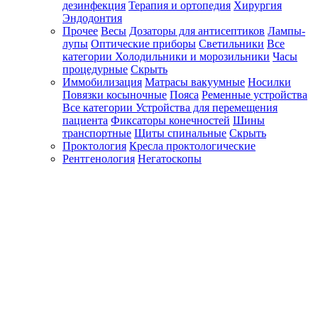
дезинфекция
Терапия и ортопедия
Хирургия
Эндодонтия
Прочее
Весы
Дозаторы для антисептиков
Лампы-
лупы
Оптические приборы
Светильники
Все
категории
Холодильники и морозильники
Часы
процедурные
Скрыть
Иммобилизация
Матрасы вакуумные
Носилки
Повязки косыночные
Пояса
Ременные устройства
Все категории
Устройства для перемещения
пациента
Фиксаторы конечностей
Шины
транспортные
Щиты спинальные
Скрыть
Проктология
Кресла проктологические
Рентгенология
Негатоскопы