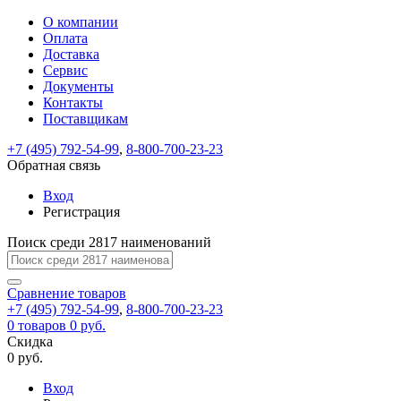
О компании
Восстановление
Обратная
Вход
Регистрация
Оплата
пароля
связь
На
Доставка
вашу
Сервис
почту
Только
Только
Документы
test@example.com
для
для
Ваше
Введите
Заполните
отправлена
ИП
ИП
Контакты
новый
Пароль
На
сообщение
форму.
ссылка.
и
и
пароль
Поставщикам
успешно
вашу
успешно
юр.
юр.
Перейдите
отправлено.
лиц
лиц
восстановлен
почту
Мы
+7 (495) 792-54-99
,
8-800-700-23-23
по
test@test.ru
ней
отправим
Обратная связь
для
отправлена
вам
завершения
ссылка.
Вход
регистрации.
ссылку
Регистрация
Войти
на
указанный
Перейдите
Сообщение
Поиск среди 2817 наименований
Ок
электронный
по
адрес,
ней
перейдя
Сравнение
для
товаров
по
+7 (495) 792-54-99
,
8-800-700-23-23
смены
Запомнить
Забыли
0
товаров
которой
0 руб.
пароля.
меня
пароль?
Сменить
Скидка
вы
0 руб.
сможете
пароль
Я принимаю условия
Войти
задать
пользовательского
Вход
новый
соглашения
и