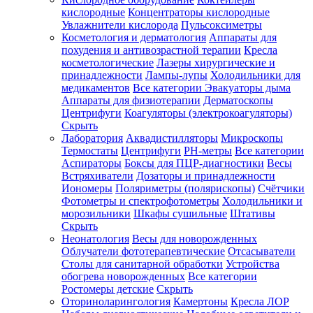
кислородные
Концентраторы кислородные
Увлажнители кислорода
Пульсоксиметры
Косметология и дерматология
Аппараты для
Зарегистрироваться
похудения и антивозрастной терапии
Кресла
косметологические
Лазеры хирургические и
принадлежности
Лампы-лупы
Холодильники для
медикаментов
Все категории
Эвакуаторы дыма
Аппараты для физиотерапии
Дерматоскопы
Зачем
Центрифуги
Коагуляторы (электрокоагуляторы)
регистрироваться?
Скрыть
Лаборатория
Аквадистилляторы
Микроскопы
Все
Термостаты
Центрифуги
PH-метры
Все категории
покупки
в
Аспираторы
Боксы для ПЦР-диагностики
Весы
одном
Встряхиватели
Дозаторы и принадлежности
месте
Иономеры
Поляриметры (полярископы)
Счётчики
Личный
Фотометры и спектрофотометры
Холодильники и
менеджер
морозильники
Шкафы сушильные
Штативы
Отслеживание
Скрыть
статуса
Неонатология
Весы для новорожденных
заказа
Облучатели фототерапевтические
Отсасыватели
Столы для санитарной обработки
Устройства
обогрева новорожденных
Все категории
Ростомеры детские
Скрыть
Оториноларингология
Камертоны
Кресла ЛОР