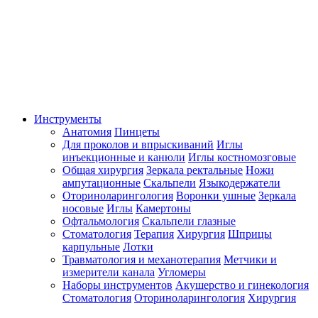
Инструменты
Анатомия
Пинцеты
Для проколов и впрыскиваний
Иглы
инъекционные и канюли
Иглы костномозговые
Общая хирургия
Зеркала ректальные
Ножи
ампутационные
Скальпели
Языкодержатели
Оториноларингология
Воронки ушные
Зеркала
носовые
Иглы
Камертоны
Офтальмология
Скальпели глазные
Стоматология
Терапия
Хирургия
Шприцы
карпульные
Лотки
Травматология и механотерапия
Метчики и
измерители канала
Угломеры
Наборы инструментов
Акушерство и гинекология
Стоматология
Оториноларингология
Хирургия