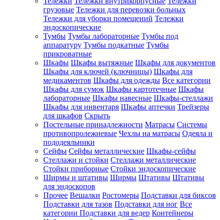
Тележки
Тележки внутрикорпусные
Тележки
грузовые
Тележки для перевозки больных
Тележки для уборки помещений
Тележки
эндоскопические
Тумбы
Тумбы лабораторные
Тумбы под
аппаратуру
Тумбы подкатные
Тумбы
прикроватные
Шкафы
Шкафы вытяжные
Шкафы для документов
Шкафы для ключей (ключницы)
Шкафы для
медикаментов
Шкафы для одежды
Все категории
Шкафы для сумок
Шкафы картотечные
Шкафы
лабораторные
Шкафы навесные
Шкафы-стеллажи
Шкафы для инвентаря
Шкафы аптечки
Трейзеры
для шкафов
Скрыть
Постельные принадлежности
Матрасы
Системы
противопролежневые
Чехлы на матрасы
Одеяла и
пододеяльники
Сейфы
Сейфы металлические
Шкафы-сейфы
Стеллажи и стойки
Стеллажи металлические
Стойки приборные
Стойки эндоскопические
Ширмы и штативы
Ширмы
Штативы
Штативы
для эндоскопов
Прочее
Вешалки
Ростомеры
Подставки для биксов
Подставки для тазов
Подставки для ног
Все
категории
Подставки для ведер
Контейнеры