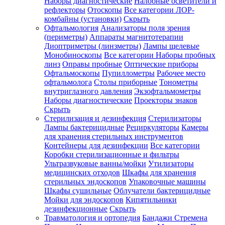
Наборы диагностические
Налобные осветители и
рефлекторы
Отоскопы
Все категории
ЛОР-
комбайны (установки)
Скрыть
Офтальмология
Анализаторы поля зрения
(периметры)
Аппараты магнитотерапии
Диоптриметры (линзметры)
Лампы щелевые
Монобиноскопы
Все категории
Наборы пробных
линз
Оправы пробные
Оптические приборы
Офтальмоскопы
Пупиллометры
Рабочее место
офтальмолога
Столы приборные
Тонометры
внутриглазного давления
Экзофтальмометры
Наборы диагностические
Проекторы знаков
Скрыть
Стерилизация и дезинфекция
Стерилизаторы
Лампы бактерицидные
Рециркуляторы
Камеры
для хранения стерильных инструментов
Контейнеры для дезинфекции
Все категории
Коробки стерилизационные и фильтры
Ультразвуковые ванны/мойки
Утилизаторы
медицинских отходов
Шкафы для хранения
стерильных эндоскопов
Упаковочные машины
Шкафы сушильные
Облучатели бактерицидные
Мойки для эндоскопов
Кипятильники
дезинфекционные
Скрыть
Травматология и ортопедия
Бандажи Стремена