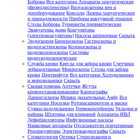
Боброва
Все категории
Аппараты хирургические
(физиодиспенсеры)
Визуализаторы вен и
допоборудование
Консоли
Лазеры хирургические
и принадлежности
Приборы вакуумной терапии
Столы Боброва
Турникеты пневматические
Эвакуаторы дыма
Коагуляторы
(электрокоагуляторы)
Насосы шприцевые
Скрыть
Эндоскопия
Бронхоскопы
Гастроскопы и
видеогастроскопы
Колоноскопы и
видеоколоноскопы
Системы
видеоэндоскопические
Служба крови
Кресла для забора крови
Счетчики
лейкоцитарные
Микроскопы
Столы для забора
крови
Центрифуги
Все категории
Холодильники
и морозильники
Скрыть
Скорая помощь
Аптечки
Жгуты
кровоостанавливающие
Капнографы
Ларингоскопы
Мешки дыхательные Амбу
Все
категории
Носилки
Роторасширители и маски
Сумки-холодильники
Термоконтейнеры
Укладки и
наборы
Штативы для вливаний
Аппараты ИВЛ
Дефибрилляторы
Инфузионные насосы
Наркозные аппараты
Отсасыватели портативные
Рециркуляторы
Электрокардиографы
Скрыть
Стоматология
Оптика
Стерилизация и