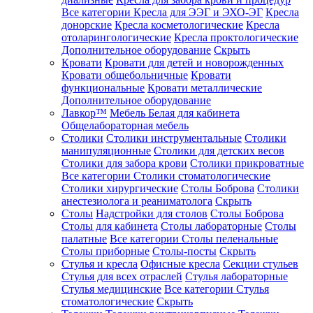
Все категории
Кресла для ЭЭГ и ЭХО-ЭГ
Кресла
донорские
Кресла косметологические
Кресла
отоларингологические
Кресла проктологические
Дополнительное оборудование
Скрыть
Кровати
Кровати для детей и новорожденных
Кровати общебольничные
Кровати
функциональные
Кровати металлические
Дополнительное оборудование
Лавкор™
Мебель Белая для кабинета
Общелабораторная мебель
Столики
Столики инструментальные
Столики
манипуляционные
Столики для детских весов
Столики для забора крови
Столики прикроватные
Все категории
Столики стоматологические
Столики хирургические
Столы Боброва
Столики
анестезиолога и реаниматолога
Скрыть
Столы
Надстройки для столов
Столы Боброва
Столы для кабинета
Столы лабораторные
Столы
палатные
Все категории
Столы пеленальные
Столы приборные
Столы-посты
Скрыть
Стулья и кресла
Офисные кресла
Секции стульев
Стулья для всех отраслей
Стулья лабораторные
Стулья медицинские
Все категории
Стулья
стоматологические
Скрыть