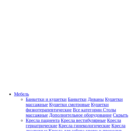
Мебель
Банкетки и кушетки
Банкетки
Диваны
Кушетки
массажные
Кушетки смотровые
Кушетки
физиотерапевтические
Все категории
Столы
массажные
Дополнительное оборудование
Скрыть
Кресла пациента
Кресла вестибулярные
Кресла
гериатрические
Кресла гинекологические
Кресла
диализные
Кресла для забора крови и процедур