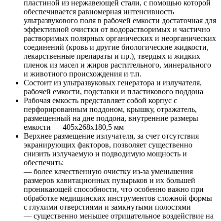
пластиной из нержавеющей стали, с помощью которой
обеспечивается равномерная интенсивность
ультразвукового поля в рабочей емкости достаточная для
эффективной очистки от водорастворимых и частично
растворимых полярных органических и неорганических
соединений (кровь и другие биологические жидкости,
лекарственные препараты и пр.), твердых и жидких
пленок из масел и жиров растительного, минерального
и животного происхождения и т.п.
Состоит из ультразвуковых генератора и излучателя,
рабочей емкости, подставки и пластикового поддона
Рабочая емкость представляет собой корпус с
перфорированным поддоном, крышку, отражатель,
размещенный на дне поддона, внутренние размеры
емкости — 405x268x180,5 мм
Верхнее размещение излучателя, за счет отсутствия
экранирующих факторов, позволяет существенно
снизить излучаемую и подводимую мощность и
обеспечить:
— более качественную очистку из-за уменьшения
размеров кавитационных пузырьков и их большей
проникающей способности, что особенно важно при
обработке медицинских инструментов сложной формы
с глухими отверстиями и замкнутыми полостями
— существенно меньшее отрицательное воздействие на