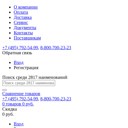
О компании
Восстановление
Обратная
Вход
Регистрация
Оплата
пароля
связь
На
Доставка
вашу
Сервис
почту
Только
Только
Документы
test@example.com
для
для
Ваше
Введите
Заполните
отправлена
ИП
ИП
Контакты
новый
Пароль
На
сообщение
форму.
ссылка.
и
и
пароль
Поставщикам
успешно
вашу
успешно
юр.
юр.
Перейдите
отправлено.
лиц
лиц
восстановлен
почту
Мы
+7 (495) 792-54-99
,
8-800-700-23-23
по
test@test.ru
ней
отправим
Обратная связь
для
отправлена
вам
завершения
ссылка.
Вход
регистрации.
ссылку
Регистрация
Войти
на
указанный
Перейдите
Сообщение
Поиск среди 2817 наименований
Ок
электронный
по
адрес,
ней
перейдя
Сравнение
для
товаров
по
+7 (495) 792-54-99
,
8-800-700-23-23
смены
Запомнить
Забыли
0
товаров
которой
0 руб.
пароля.
меня
пароль?
Сменить
Скидка
вы
0 руб.
сможете
пароль
Я принимаю условия
Войти
задать
пользовательского
Вход
новый
соглашения
и