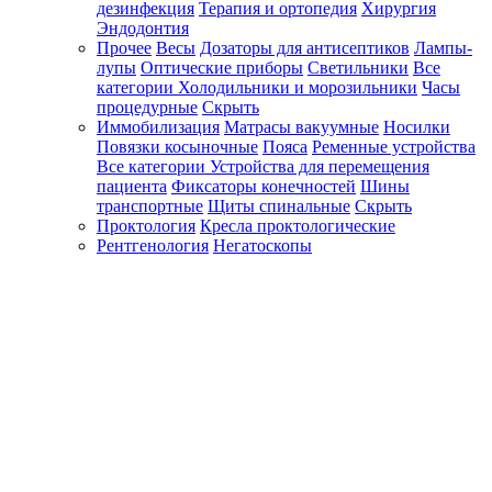
дезинфекция
Терапия и ортопедия
Хирургия
Эндодонтия
Прочее
Весы
Дозаторы для антисептиков
Лампы-
лупы
Оптические приборы
Светильники
Все
категории
Холодильники и морозильники
Часы
процедурные
Скрыть
Иммобилизация
Матрасы вакуумные
Носилки
Повязки косыночные
Пояса
Ременные устройства
Все категории
Устройства для перемещения
пациента
Фиксаторы конечностей
Шины
транспортные
Щиты спинальные
Скрыть
Проктология
Кресла проктологические
Рентгенология
Негатоскопы