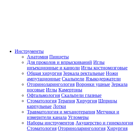
Инструменты
Анатомия
Пинцеты
Для проколов и впрыскиваний
Иглы
инъекционные и канюли
Иглы костномозговые
Общая хирургия
Зеркала ректальные
Ножи
ампутационные
Скальпели
Языкодержатели
Оториноларингология
Воронки ушные
Зеркала
носовые
Иглы
Камертоны
Офтальмология
Скальпели глазные
Стоматология
Терапия
Хирургия
Шприцы
карпульные
Лотки
Травматология и механотерапия
Метчики и
измерители канала
Угломеры
Наборы инструментов
Акушерство и гинекология
Стоматология
Оториноларингология
Хирургия