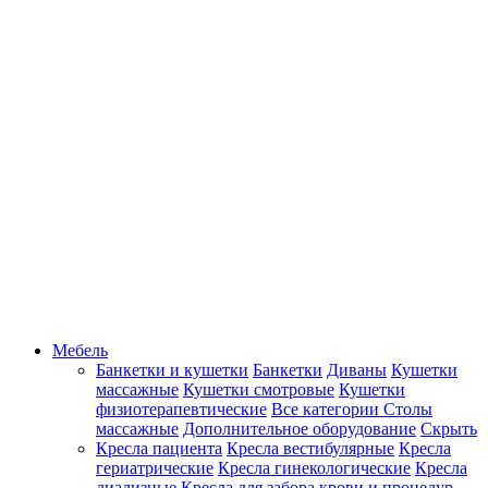
Мебель
Банкетки и кушетки
Банкетки
Диваны
Кушетки
массажные
Кушетки смотровые
Кушетки
физиотерапевтические
Все категории
Столы
массажные
Дополнительное оборудование
Скрыть
Кресла пациента
Кресла вестибулярные
Кресла
гериатрические
Кресла гинекологические
Кресла
диализные
Кресла для забора крови и процедур