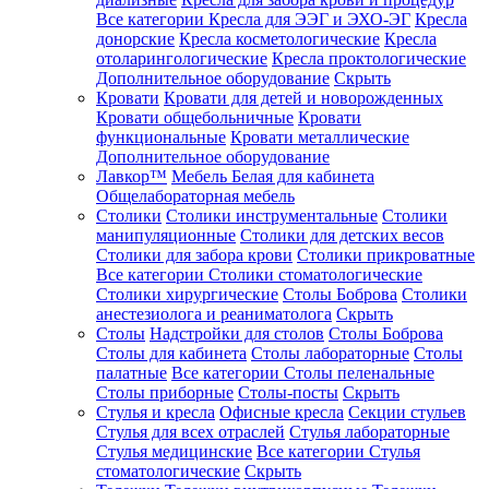
Все категории
Кресла для ЭЭГ и ЭХО-ЭГ
Кресла
донорские
Кресла косметологические
Кресла
отоларингологические
Кресла проктологические
Дополнительное оборудование
Скрыть
Кровати
Кровати для детей и новорожденных
Кровати общебольничные
Кровати
функциональные
Кровати металлические
Дополнительное оборудование
Лавкор™
Мебель Белая для кабинета
Общелабораторная мебель
Столики
Столики инструментальные
Столики
манипуляционные
Столики для детских весов
Столики для забора крови
Столики прикроватные
Все категории
Столики стоматологические
Столики хирургические
Столы Боброва
Столики
анестезиолога и реаниматолога
Скрыть
Столы
Надстройки для столов
Столы Боброва
Столы для кабинета
Столы лабораторные
Столы
палатные
Все категории
Столы пеленальные
Столы приборные
Столы-посты
Скрыть
Стулья и кресла
Офисные кресла
Секции стульев
Стулья для всех отраслей
Стулья лабораторные
Стулья медицинские
Все категории
Стулья
стоматологические
Скрыть