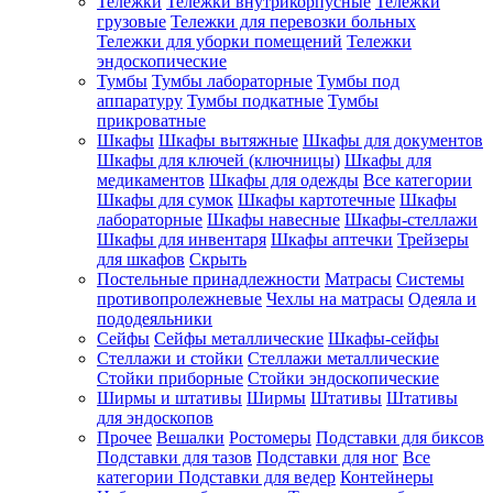
Тележки
Тележки внутрикорпусные
Тележки
грузовые
Тележки для перевозки больных
Тележки для уборки помещений
Тележки
эндоскопические
Тумбы
Тумбы лабораторные
Тумбы под
аппаратуру
Тумбы подкатные
Тумбы
прикроватные
Шкафы
Шкафы вытяжные
Шкафы для документов
Шкафы для ключей (ключницы)
Шкафы для
медикаментов
Шкафы для одежды
Все категории
Шкафы для сумок
Шкафы картотечные
Шкафы
лабораторные
Шкафы навесные
Шкафы-стеллажи
Шкафы для инвентаря
Шкафы аптечки
Трейзеры
для шкафов
Скрыть
Постельные принадлежности
Матрасы
Системы
противопролежневые
Чехлы на матрасы
Одеяла и
пододеяльники
Сейфы
Сейфы металлические
Шкафы-сейфы
Стеллажи и стойки
Стеллажи металлические
Стойки приборные
Стойки эндоскопические
Ширмы и штативы
Ширмы
Штативы
Штативы
для эндоскопов
Прочее
Вешалки
Ростомеры
Подставки для биксов
Подставки для тазов
Подставки для ног
Все
категории
Подставки для ведер
Контейнеры