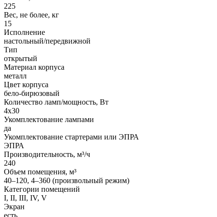
225
Вес, не более, кг
15
Исполнение
настольный/передвижной
Тип
открытый
Материал корпуса
металл
Цвет корпуса
бело-бирюзовый
Количество ламп/мощность, Вт
4x30
Укомплектование лампами
да
Укомплектование стартерами или ЭПРА
ЭПРА
Производительность, м³/ч
240
Объем помещения, м³
40–120, 4–360 (произвольный режим)
Категории помещений
I, II, III, IV, V
Экран
есть