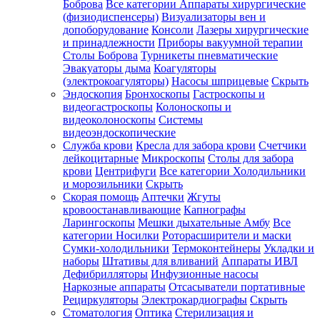
Боброва
Все категории
Аппараты хирургические
(физиодиспенсеры)
Визуализаторы вен и
допоборудование
Консоли
Лазеры хирургические
и принадлежности
Приборы вакуумной терапии
Столы Боброва
Турникеты пневматические
Эвакуаторы дыма
Коагуляторы
(электрокоагуляторы)
Насосы шприцевые
Скрыть
Эндоскопия
Бронхоскопы
Гастроскопы и
видеогастроскопы
Колоноскопы и
видеоколоноскопы
Системы
видеоэндоскопические
Служба крови
Кресла для забора крови
Счетчики
лейкоцитарные
Микроскопы
Столы для забора
крови
Центрифуги
Все категории
Холодильники
и морозильники
Скрыть
Скорая помощь
Аптечки
Жгуты
кровоостанавливающие
Капнографы
Ларингоскопы
Мешки дыхательные Амбу
Все
категории
Носилки
Роторасширители и маски
Сумки-холодильники
Термоконтейнеры
Укладки и
наборы
Штативы для вливаний
Аппараты ИВЛ
Дефибрилляторы
Инфузионные насосы
Наркозные аппараты
Отсасыватели портативные
Рециркуляторы
Электрокардиографы
Скрыть
Стоматология
Оптика
Стерилизация и