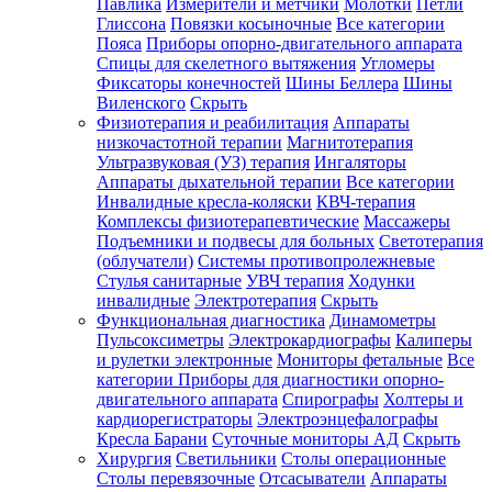
Павлика
Измерители и метчики
Молотки
Петли
Глиссона
Повязки косыночные
Все категории
Пояса
Приборы опорно-двигательного аппарата
Спицы для скелетного вытяжения
Угломеры
Фиксаторы конечностей
Шины Беллера
Шины
Виленского
Скрыть
Физиотерапия и реабилитация
Аппараты
низкочастотной терапии
Магнитотерапия
Ультразвуковая (УЗ) терапия
Ингаляторы
Аппараты дыхательной терапии
Все категории
Инвалидные кресла-коляски
КВЧ-терапия
Комплексы физиотерапевтические
Массажеры
Подъемники и подвесы для больных
Светотерапия
(облучатели)
Системы противопролежневые
Стулья санитарные
УВЧ терапия
Ходунки
инвалидные
Электротерапия
Скрыть
Функциональная диагностика
Динамометры
Пульсоксиметры
Электрокардиографы
Калиперы
и рулетки электронные
Мониторы фетальные
Все
категории
Приборы для диагностики опорно-
двигательного аппарата
Спирографы
Холтеры и
кардиорегистраторы
Электроэнцефалографы
Кресла Барани
Суточные мониторы АД
Скрыть
Хирургия
Светильники
Столы операционные
Столы перевязочные
Отсасыватели
Аппараты