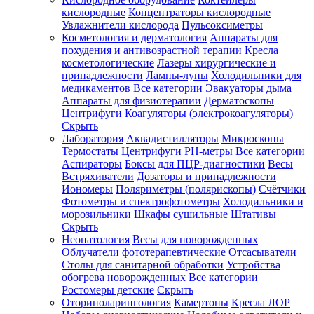
кислородные
Концентраторы кислородные
Увлажнители кислорода
Пульсоксиметры
Косметология и дерматология
Аппараты для
Зарегистрироваться
похудения и антивозрастной терапии
Кресла
косметологические
Лазеры хирургические и
принадлежности
Лампы-лупы
Холодильники для
медикаментов
Все категории
Эвакуаторы дыма
Аппараты для физиотерапии
Дерматоскопы
Зачем
Центрифуги
Коагуляторы (электрокоагуляторы)
регистрироваться?
Скрыть
Лаборатория
Аквадистилляторы
Микроскопы
Все
Термостаты
Центрифуги
PH-метры
Все категории
покупки
в
Аспираторы
Боксы для ПЦР-диагностики
Весы
одном
Встряхиватели
Дозаторы и принадлежности
месте
Иономеры
Поляриметры (полярископы)
Счётчики
Личный
Фотометры и спектрофотометры
Холодильники и
менеджер
морозильники
Шкафы сушильные
Штативы
Отслеживание
Скрыть
статуса
Неонатология
Весы для новорожденных
заказа
Облучатели фототерапевтические
Отсасыватели
Столы для санитарной обработки
Устройства
обогрева новорожденных
Все категории
Ростомеры детские
Скрыть
Оториноларингология
Камертоны
Кресла ЛОР