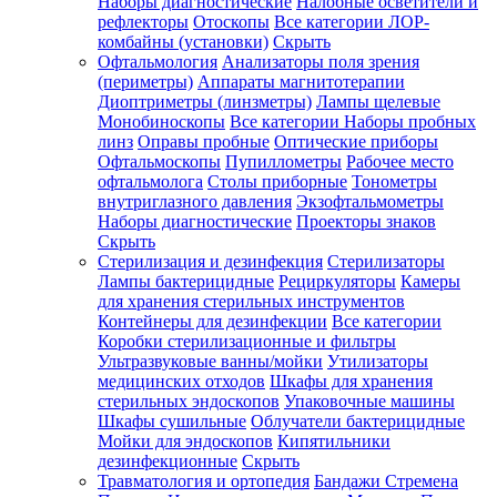
Наборы диагностические
Налобные осветители и
рефлекторы
Отоскопы
Все категории
ЛОР-
комбайны (установки)
Скрыть
Офтальмология
Анализаторы поля зрения
(периметры)
Аппараты магнитотерапии
Диоптриметры (линзметры)
Лампы щелевые
Монобиноскопы
Все категории
Наборы пробных
линз
Оправы пробные
Оптические приборы
Офтальмоскопы
Пупиллометры
Рабочее место
офтальмолога
Столы приборные
Тонометры
внутриглазного давления
Экзофтальмометры
Наборы диагностические
Проекторы знаков
Скрыть
Стерилизация и дезинфекция
Стерилизаторы
Лампы бактерицидные
Рециркуляторы
Камеры
для хранения стерильных инструментов
Контейнеры для дезинфекции
Все категории
Коробки стерилизационные и фильтры
Ультразвуковые ванны/мойки
Утилизаторы
медицинских отходов
Шкафы для хранения
стерильных эндоскопов
Упаковочные машины
Шкафы сушильные
Облучатели бактерицидные
Мойки для эндоскопов
Кипятильники
дезинфекционные
Скрыть
Травматология и ортопедия
Бандажи Стремена