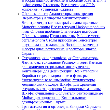
Наборы диагностические
Налобные осветители и
рефлекторы
Отоскопы
Все категории
ЛОР-
комбайны (установки)
Скрыть
Офтальмология
Анализаторы поля зрения
(периметры)
Аппараты магнитотерапии
Диоптриметры (линзметры)
Лампы щелевые
Монобиноскопы
Все категории
Наборы пробных
линз
Оправы пробные
Оптические приборы
Офтальмоскопы
Пупиллометры
Рабочее место
офтальмолога
Столы приборные
Тонометры
внутриглазного давления
Экзофтальмометры
Наборы диагностические
Проекторы знаков
Скрыть
Стерилизация и дезинфекция
Стерилизаторы
Лампы бактерицидные
Рециркуляторы
Камеры
для хранения стерильных инструментов
Контейнеры для дезинфекции
Все категории
Коробки стерилизационные и фильтры
Ультразвуковые ванны/мойки
Утилизаторы
медицинских отходов
Шкафы для хранения
стерильных эндоскопов
Упаковочные машины
Шкафы сушильные
Облучатели бактерицидные
Мойки для эндоскопов
Кипятильники
дезинфекционные
Скрыть
Травматология и ортопедия
Бандажи Стремена