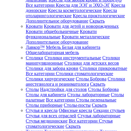
Все категории
Кресла для ЭЭГ и ЭХО-ЭГ
Кресла
донорские
Кресла косметологические
Кресла
отоларингологические
Кресла проктологические
Дополнительное оборудование
Скрыть
Кровати
Кровати для детей и новорожденных
Кровати общебольничные
Кровати
функциональные
Кровати металлические
Дополнительное оборудование
Лавкор™
Мебель Белая для кабинета
Общелабораторная мебель
Столики
Столики инструментальные
Столики
манипуляционные
Столики для детских весов
Столики для забора крови
Столики прикроватные
Все категории
Столики стоматологические
Столики хирургические
Столы Боброва
Столики
анестезиолога и реаниматолога
Скрыть
Столы
Надстройки для столов
Столы Боброва
Столы для кабинета
Столы лабораторные
Столы
палатные
Все категории
Столы пеленальные
Столы приборные
Столы-посты
Скрыть
Стулья и кресла
Офисные кресла
Секции стульев
Стулья для всех отраслей
Стулья лабораторные
Стулья медицинские
Все категории
Стулья
стоматологические
Скрыть