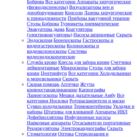
Боброва
Все категории
Аппараты хирургические
(физиодиспенсеры)
Визуализаторы вен и
допоборудование
Консоли
Лазеры хирургические
и принадлежности
Приборы вакуумной терапии
Столы Боброва
Турникеты пневматические
Эвакуаторы дыма
Коагуляторы
(электрокоагуляторы)
Насосы шприцевые
Скрыть
Эндоскопия
Бронхоскопы
Гастроскопы и
видеогастроскопы
Колоноскопы и
видеоколоноскопы
Системы
видеоэндоскопические
Служба крови
Кресла для забора крови
Счетчики
лейкоцитарные
Микроскопы
Столы для забора
крови
Центрифуги
Все категории
Холодильники
и морозильники
Скрыть
Скорая помощь
Аптечки
Жгуты
кровоостанавливающие
Капнографы
Ларингоскопы
Мешки дыхательные Амбу
Все
категории
Носилки
Роторасширители и маски
Сумки-холодильники
Термоконтейнеры
Укладки и
наборы
Штативы для вливаний
Аппараты ИВЛ
Дефибрилляторы
Инфузионные насосы
Наркозные аппараты
Отсасыватели портативные
Рециркуляторы
Электрокардиографы
Скрыть
Стоматология
Оптика
Стерилизация и