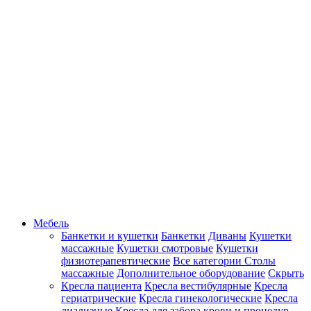
Мебель
Банкетки и кушетки
Банкетки
Диваны
Кушетки
массажные
Кушетки смотровые
Кушетки
физиотерапевтические
Все категории
Столы
массажные
Дополнительное оборудование
Скрыть
Кресла пациента
Кресла вестибулярные
Кресла
гериатрические
Кресла гинекологические
Кресла
диализные
Кресла для забора крови и процедур