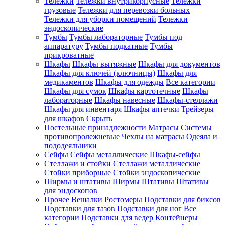
Тележки
Тележки внутрикорпусные
Тележки
грузовые
Тележки для перевозки больных
Тележки для уборки помещений
Тележки
эндоскопические
Тумбы
Тумбы лабораторные
Тумбы под
аппаратуру
Тумбы подкатные
Тумбы
прикроватные
Шкафы
Шкафы вытяжные
Шкафы для документов
Шкафы для ключей (ключницы)
Шкафы для
медикаментов
Шкафы для одежды
Все категории
Шкафы для сумок
Шкафы картотечные
Шкафы
лабораторные
Шкафы навесные
Шкафы-стеллажи
Шкафы для инвентаря
Шкафы аптечки
Трейзеры
для шкафов
Скрыть
Постельные принадлежности
Матрасы
Системы
противопролежневые
Чехлы на матрасы
Одеяла и
пододеяльники
Сейфы
Сейфы металлические
Шкафы-сейфы
Стеллажи и стойки
Стеллажи металлические
Стойки приборные
Стойки эндоскопические
Ширмы и штативы
Ширмы
Штативы
Штативы
для эндоскопов
Прочее
Вешалки
Ростомеры
Подставки для биксов
Подставки для тазов
Подставки для ног
Все
категории
Подставки для ведер
Контейнеры