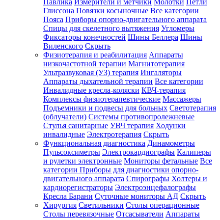
Павлика
Измерители и метчики
Молотки
Петли
Глиссона
Повязки косыночные
Все категории
Пояса
Приборы опорно-двигательного аппарата
Спицы для скелетного вытяжения
Угломеры
Фиксаторы конечностей
Шины Беллера
Шины
Виленского
Скрыть
Физиотерапия и реабилитация
Аппараты
низкочастотной терапии
Магнитотерапия
Ультразвуковая (УЗ) терапия
Ингаляторы
Аппараты дыхательной терапии
Все категории
Инвалидные кресла-коляски
КВЧ-терапия
Комплексы физиотерапевтические
Массажеры
Подъемники и подвесы для больных
Светотерапия
(облучатели)
Системы противопролежневые
Стулья санитарные
УВЧ терапия
Ходунки
инвалидные
Электротерапия
Скрыть
Функциональная диагностика
Динамометры
Пульсоксиметры
Электрокардиографы
Калиперы
и рулетки электронные
Мониторы фетальные
Все
категории
Приборы для диагностики опорно-
двигательного аппарата
Спирографы
Холтеры и
кардиорегистраторы
Электроэнцефалографы
Кресла Барани
Суточные мониторы АД
Скрыть
Хирургия
Светильники
Столы операционные
Столы перевязочные
Отсасыватели
Аппараты