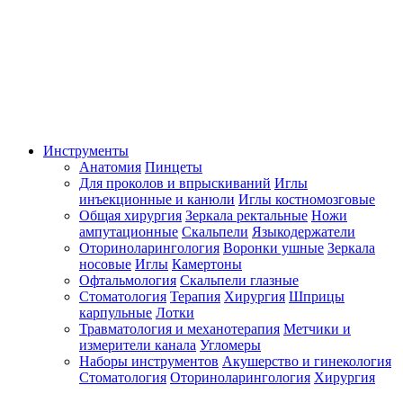
Инструменты
Анатомия
Пинцеты
Для проколов и впрыскиваний
Иглы
инъекционные и канюли
Иглы костномозговые
Общая хирургия
Зеркала ректальные
Ножи
ампутационные
Скальпели
Языкодержатели
Оториноларингология
Воронки ушные
Зеркала
носовые
Иглы
Камертоны
Офтальмология
Скальпели глазные
Стоматология
Терапия
Хирургия
Шприцы
карпульные
Лотки
Травматология и механотерапия
Метчики и
измерители канала
Угломеры
Наборы инструментов
Акушерство и гинекология
Стоматология
Оториноларингология
Хирургия