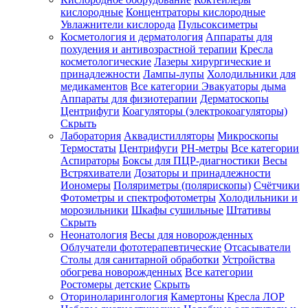
кислородные
Концентраторы кислородные
Увлажнители кислорода
Пульсоксиметры
Косметология и дерматология
Аппараты для
Зарегистрироваться
похудения и антивозрастной терапии
Кресла
косметологические
Лазеры хирургические и
принадлежности
Лампы-лупы
Холодильники для
медикаментов
Все категории
Эвакуаторы дыма
Аппараты для физиотерапии
Дерматоскопы
Зачем
Центрифуги
Коагуляторы (электрокоагуляторы)
регистрироваться?
Скрыть
Лаборатория
Аквадистилляторы
Микроскопы
Все
Термостаты
Центрифуги
PH-метры
Все категории
покупки
в
Аспираторы
Боксы для ПЦР-диагностики
Весы
одном
Встряхиватели
Дозаторы и принадлежности
месте
Иономеры
Поляриметры (полярископы)
Счётчики
Личный
Фотометры и спектрофотометры
Холодильники и
менеджер
морозильники
Шкафы сушильные
Штативы
Отслеживание
Скрыть
статуса
Неонатология
Весы для новорожденных
заказа
Облучатели фототерапевтические
Отсасыватели
Столы для санитарной обработки
Устройства
обогрева новорожденных
Все категории
Ростомеры детские
Скрыть
Оториноларингология
Камертоны
Кресла ЛОР