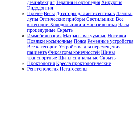
дезинфекция
Терапия и ортопедия
Хирургия
Эндодонтия
Прочее
Весы
Дозаторы для антисептиков
Лампы-
лупы
Оптические приборы
Светильники
Все
категории
Холодильники и морозильники
Часы
процедурные
Скрыть
Иммобилизация
Матрасы вакуумные
Носилки
Повязки косыночные
Пояса
Ременные устройства
Все категории
Устройства для перемещения
пациента
Фиксаторы конечностей
Шины
транспортные
Щиты спинальные
Скрыть
Проктология
Кресла проктологические
Рентгенология
Негатоскопы