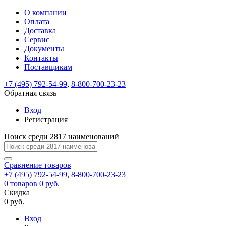
О компании
Восстановление
Обратная
Вход
Регистрация
Оплата
пароля
связь
На
Доставка
вашу
Сервис
почту
Только
Только
Документы
test@example.com
для
для
Ваше
Введите
Заполните
отправлена
ИП
ИП
Контакты
новый
Пароль
На
сообщение
форму.
ссылка.
и
и
пароль
Поставщикам
успешно
вашу
успешно
юр.
юр.
Перейдите
отправлено.
лиц
лиц
восстановлен
почту
Мы
+7 (495) 792-54-99
,
8-800-700-23-23
по
test@test.ru
ней
отправим
Обратная связь
для
отправлена
вам
завершения
ссылка.
Вход
регистрации.
ссылку
Регистрация
Войти
на
указанный
Перейдите
Сообщение
Поиск среди 2817 наименований
Ок
электронный
по
адрес,
ней
перейдя
Сравнение
для
товаров
по
+7 (495) 792-54-99
,
8-800-700-23-23
смены
Запомнить
Забыли
0
товаров
которой
0 руб.
пароля.
меня
пароль?
Сменить
Скидка
вы
0 руб.
сможете
пароль
Я принимаю условия
Войти
задать
пользовательского
Вход
новый
соглашения
и