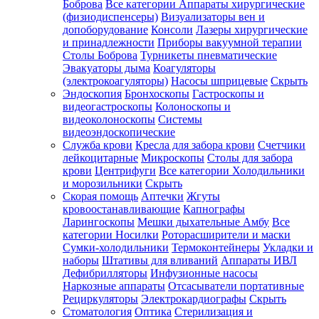
Боброва
Все категории
Аппараты хирургические
(физиодиспенсеры)
Визуализаторы вен и
допоборудование
Консоли
Лазеры хирургические
и принадлежности
Приборы вакуумной терапии
Столы Боброва
Турникеты пневматические
Эвакуаторы дыма
Коагуляторы
(электрокоагуляторы)
Насосы шприцевые
Скрыть
Эндоскопия
Бронхоскопы
Гастроскопы и
видеогастроскопы
Колоноскопы и
видеоколоноскопы
Системы
видеоэндоскопические
Служба крови
Кресла для забора крови
Счетчики
лейкоцитарные
Микроскопы
Столы для забора
крови
Центрифуги
Все категории
Холодильники
и морозильники
Скрыть
Скорая помощь
Аптечки
Жгуты
кровоостанавливающие
Капнографы
Ларингоскопы
Мешки дыхательные Амбу
Все
категории
Носилки
Роторасширители и маски
Сумки-холодильники
Термоконтейнеры
Укладки и
наборы
Штативы для вливаний
Аппараты ИВЛ
Дефибрилляторы
Инфузионные насосы
Наркозные аппараты
Отсасыватели портативные
Рециркуляторы
Электрокардиографы
Скрыть
Стоматология
Оптика
Стерилизация и