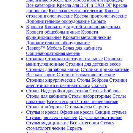
Все категории
Кресла для ЭЭГ и ЭХО-ЭГ
Кресла
донорские
Кресла косметологические
Кресла
отоларингологические
Кресла проктологические
Дополнительное оборудование
Скрыть
Кровати
Кровати для детей и новорожденных
Кровати общебольничные
Кровати
функциональные
Кровати металлические
Дополнительное оборудование
Лавкор™
Мебель Белая для кабинета
Общелабораторная мебель
Столики
Столики инструментальные
Столики
манипуляционные
Столики для детских весов
Столики для забора крови
Столики прикроватные
Все категории
Столики стоматологические
Столики хирургические
Столы Боброва
Столики
анестезиолога и реаниматолога
Скрыть
Столы
Надстройки для столов
Столы Боброва
Столы для кабинета
Столы лабораторные
Столы
палатные
Все категории
Столы пеленальные
Столы приборные
Столы-посты
Скрыть
Стулья и кресла
Офисные кресла
Секции стульев
Стулья для всех отраслей
Стулья лабораторные
Стулья медицинские
Все категории
Стулья
стоматологические
Скрыть