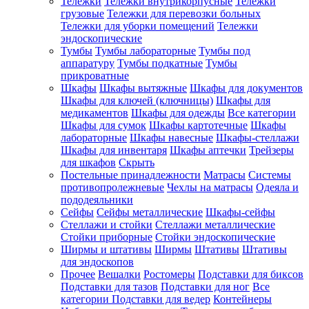
Тележки
Тележки внутрикорпусные
Тележки
грузовые
Тележки для перевозки больных
Тележки для уборки помещений
Тележки
эндоскопические
Тумбы
Тумбы лабораторные
Тумбы под
аппаратуру
Тумбы подкатные
Тумбы
прикроватные
Шкафы
Шкафы вытяжные
Шкафы для документов
Шкафы для ключей (ключницы)
Шкафы для
медикаментов
Шкафы для одежды
Все категории
Шкафы для сумок
Шкафы картотечные
Шкафы
лабораторные
Шкафы навесные
Шкафы-стеллажи
Шкафы для инвентаря
Шкафы аптечки
Трейзеры
для шкафов
Скрыть
Постельные принадлежности
Матрасы
Системы
противопролежневые
Чехлы на матрасы
Одеяла и
пододеяльники
Сейфы
Сейфы металлические
Шкафы-сейфы
Стеллажи и стойки
Стеллажи металлические
Стойки приборные
Стойки эндоскопические
Ширмы и штативы
Ширмы
Штативы
Штативы
для эндоскопов
Прочее
Вешалки
Ростомеры
Подставки для биксов
Подставки для тазов
Подставки для ног
Все
категории
Подставки для ведер
Контейнеры