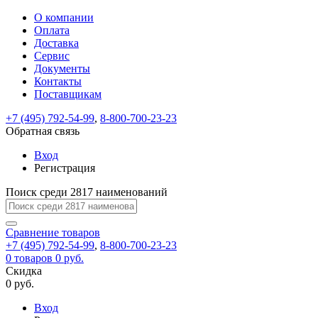
О компании
Восстановление
Обратная
Вход
Регистрация
Оплата
пароля
связь
На
Доставка
вашу
Сервис
почту
Только
Только
Документы
test@example.com
для
для
Ваше
Введите
Заполните
отправлена
ИП
ИП
Контакты
новый
Пароль
На
сообщение
форму.
ссылка.
и
и
пароль
Поставщикам
успешно
вашу
успешно
юр.
юр.
Перейдите
отправлено.
лиц
лиц
восстановлен
почту
Мы
+7 (495) 792-54-99
,
8-800-700-23-23
по
test@test.ru
ней
отправим
Обратная связь
для
отправлена
вам
завершения
ссылка.
Вход
регистрации.
ссылку
Регистрация
Войти
на
указанный
Перейдите
Сообщение
Поиск среди 2817 наименований
Ок
электронный
по
адрес,
ней
перейдя
Сравнение
для
товаров
по
+7 (495) 792-54-99
,
8-800-700-23-23
смены
Запомнить
Забыли
0
товаров
которой
0 руб.
пароля.
меня
пароль?
Сменить
Скидка
вы
0 руб.
сможете
пароль
Я принимаю условия
Войти
задать
пользовательского
Вход
новый
соглашения
и