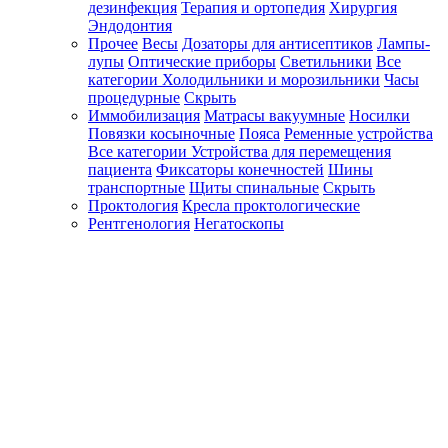
дезинфекция
Терапия и ортопедия
Хирургия
Эндодонтия
Прочее
Весы
Дозаторы для антисептиков
Лампы-
лупы
Оптические приборы
Светильники
Все
категории
Холодильники и морозильники
Часы
процедурные
Скрыть
Иммобилизация
Матрасы вакуумные
Носилки
Повязки косыночные
Пояса
Ременные устройства
Все категории
Устройства для перемещения
пациента
Фиксаторы конечностей
Шины
транспортные
Щиты спинальные
Скрыть
Проктология
Кресла проктологические
Рентгенология
Негатоскопы