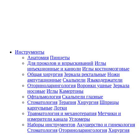
Инструменты
Анатомия
Пинцеты
Для проколов и впрыскиваний
Иглы
инъекционные и канюли
Иглы костномозговые
Общая хирургия
Зеркала ректальные
Ножи
ампутационные
Скальпели
Языкодержатели
Оториноларингология
Воронки ушные
Зеркала
носовые
Иглы
Камертоны
Офтальмология
Скальпели глазные
Стоматология
Терапия
Хирургия
Шприцы
карпульные
Лотки
Травматология и механотерапия
Метчики и
измерители канала
Угломеры
Наборы инструментов
Акушерство и гинекология
Стоматология
Оториноларингология
Хирургия