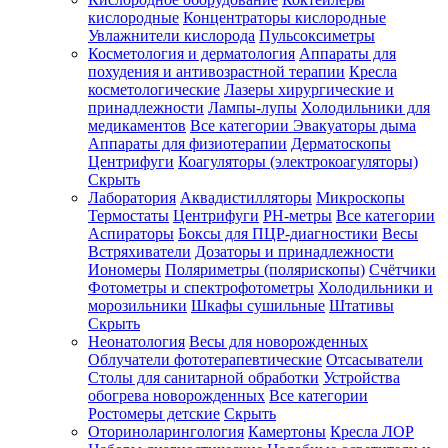
кислородные
Концентраторы кислородные
Увлажнители кислорода
Пульсоксиметры
Косметология и дерматология
Аппараты для
Зарегистрироваться
похудения и антивозрастной терапии
Кресла
косметологические
Лазеры хирургические и
принадлежности
Лампы-лупы
Холодильники для
медикаментов
Все категории
Эвакуаторы дыма
Аппараты для физиотерапии
Дерматоскопы
Зачем
Центрифуги
Коагуляторы (электрокоагуляторы)
регистрироваться?
Скрыть
Лаборатория
Аквадистилляторы
Микроскопы
Все
Термостаты
Центрифуги
PH-метры
Все категории
покупки
в
Аспираторы
Боксы для ПЦР-диагностики
Весы
одном
Встряхиватели
Дозаторы и принадлежности
месте
Иономеры
Поляриметры (полярископы)
Счётчики
Личный
Фотометры и спектрофотометры
Холодильники и
менеджер
морозильники
Шкафы сушильные
Штативы
Отслеживание
Скрыть
статуса
Неонатология
Весы для новорожденных
заказа
Облучатели фототерапевтические
Отсасыватели
Столы для санитарной обработки
Устройства
обогрева новорожденных
Все категории
Ростомеры детские
Скрыть
Оториноларингология
Камертоны
Кресла ЛОР