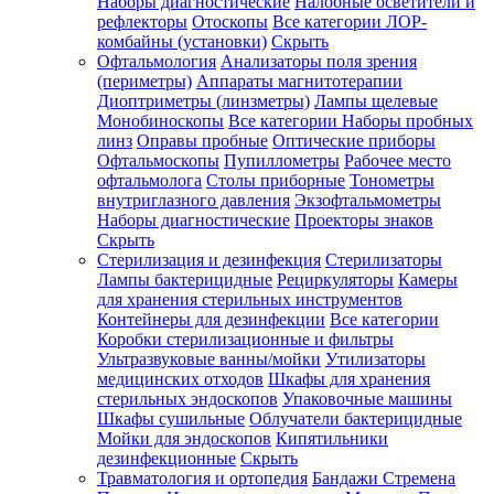
Наборы диагностические
Налобные осветители и
рефлекторы
Отоскопы
Все категории
ЛОР-
комбайны (установки)
Скрыть
Офтальмология
Анализаторы поля зрения
(периметры)
Аппараты магнитотерапии
Диоптриметры (линзметры)
Лампы щелевые
Монобиноскопы
Все категории
Наборы пробных
линз
Оправы пробные
Оптические приборы
Офтальмоскопы
Пупиллометры
Рабочее место
офтальмолога
Столы приборные
Тонометры
внутриглазного давления
Экзофтальмометры
Наборы диагностические
Проекторы знаков
Скрыть
Стерилизация и дезинфекция
Стерилизаторы
Лампы бактерицидные
Рециркуляторы
Камеры
для хранения стерильных инструментов
Контейнеры для дезинфекции
Все категории
Коробки стерилизационные и фильтры
Ультразвуковые ванны/мойки
Утилизаторы
медицинских отходов
Шкафы для хранения
стерильных эндоскопов
Упаковочные машины
Шкафы сушильные
Облучатели бактерицидные
Мойки для эндоскопов
Кипятильники
дезинфекционные
Скрыть
Травматология и ортопедия
Бандажи Стремена