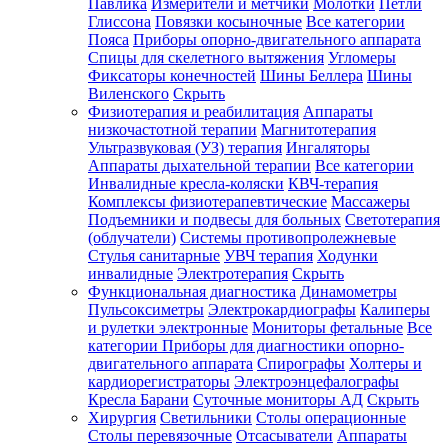
Павлика
Измерители и метчики
Молотки
Петли
Глиссона
Повязки косыночные
Все категории
Пояса
Приборы опорно-двигательного аппарата
Спицы для скелетного вытяжения
Угломеры
Фиксаторы конечностей
Шины Беллера
Шины
Виленского
Скрыть
Физиотерапия и реабилитация
Аппараты
низкочастотной терапии
Магнитотерапия
Ультразвуковая (УЗ) терапия
Ингаляторы
Аппараты дыхательной терапии
Все категории
Инвалидные кресла-коляски
КВЧ-терапия
Комплексы физиотерапевтические
Массажеры
Подъемники и подвесы для больных
Светотерапия
(облучатели)
Системы противопролежневые
Стулья санитарные
УВЧ терапия
Ходунки
инвалидные
Электротерапия
Скрыть
Функциональная диагностика
Динамометры
Пульсоксиметры
Электрокардиографы
Калиперы
и рулетки электронные
Мониторы фетальные
Все
категории
Приборы для диагностики опорно-
двигательного аппарата
Спирографы
Холтеры и
кардиорегистраторы
Электроэнцефалографы
Кресла Барани
Суточные мониторы АД
Скрыть
Хирургия
Светильники
Столы операционные
Столы перевязочные
Отсасыватели
Аппараты