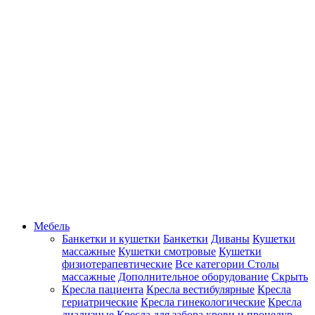
Мебель
Банкетки и кушетки
Банкетки
Диваны
Кушетки
массажные
Кушетки смотровые
Кушетки
физиотерапевтические
Все категории
Столы
массажные
Дополнительное оборудование
Скрыть
Кресла пациента
Кресла вестибулярные
Кресла
гериатрические
Кресла гинекологические
Кресла
диализные
Кресла для забора крови и процедур