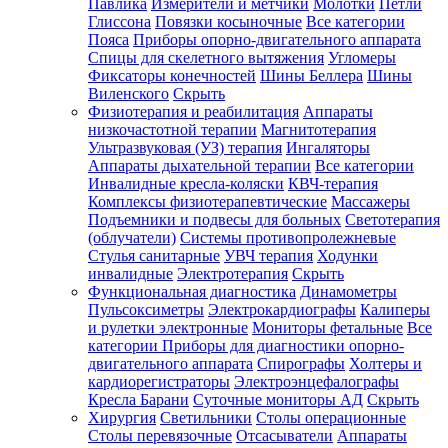
Павлика
Измерители и метчики
Молотки
Петли
Глиссона
Повязки косыночные
Все категории
Пояса
Приборы опорно-двигательного аппарата
Спицы для скелетного вытяжения
Угломеры
Фиксаторы конечностей
Шины Беллера
Шины
Виленского
Скрыть
Физиотерапия и реабилитация
Аппараты
низкочастотной терапии
Магнитотерапия
Ультразвуковая (УЗ) терапия
Ингаляторы
Аппараты дыхательной терапии
Все категории
Инвалидные кресла-коляски
КВЧ-терапия
Комплексы физиотерапевтические
Массажеры
Подъемники и подвесы для больных
Светотерапия
(облучатели)
Системы противопролежневые
Стулья санитарные
УВЧ терапия
Ходунки
инвалидные
Электротерапия
Скрыть
Функциональная диагностика
Динамометры
Пульсоксиметры
Электрокардиографы
Калиперы
и рулетки электронные
Мониторы фетальные
Все
категории
Приборы для диагностики опорно-
двигательного аппарата
Спирографы
Холтеры и
кардиорегистраторы
Электроэнцефалографы
Кресла Барани
Суточные мониторы АД
Скрыть
Хирургия
Светильники
Столы операционные
Столы перевязочные
Отсасыватели
Аппараты