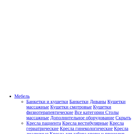
Мебель
Банкетки и кушетки
Банкетки
Диваны
Кушетки
массажные
Кушетки смотровые
Кушетки
физиотерапевтические
Все категории
Столы
массажные
Дополнительное оборудование
Скрыть
Кресла пациента
Кресла вестибулярные
Кресла
гериатрические
Кресла гинекологические
Кресла
диализные
Кресла для забора крови и процедур