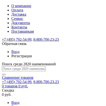
О компании
Восстановление
Обратная
Вход
Регистрация
Оплата
пароля
связь
На
Доставка
вашу
Сервис
почту
Только
Только
Документы
test@example.com
для
для
Ваше
Введите
Заполните
отправлена
ИП
ИП
Контакты
новый
Пароль
На
сообщение
форму.
ссылка.
и
и
пароль
Поставщикам
успешно
вашу
успешно
юр.
юр.
Перейдите
отправлено.
лиц
лиц
восстановлен
почту
Мы
+7 (495) 792-54-99
,
8-800-700-23-23
по
test@test.ru
ней
отправим
Обратная связь
для
отправлена
вам
завершения
ссылка.
Вход
регистрации.
ссылку
Регистрация
Войти
на
указанный
Перейдите
Сообщение
Поиск среди 2820 наименований
Ок
электронный
по
адрес,
ней
перейдя
Сравнение
для
товаров
по
+7 (495) 792-54-99
,
8-800-700-23-23
смены
Запомнить
Забыли
0
товаров
которой
0 руб.
пароля.
меня
пароль?
Сменить
Скидка
вы
0 руб.
сможете
пароль
Я принимаю условия
Войти
задать
пользовательского
Вход
новый
соглашения
и