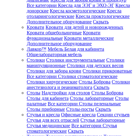
Все категории
Кресла для ЭЭГ и ЭХО-ЭГ
Кресла
донорские
Кресла косметологические
Кресла
отоларингологические
Кресла проктологические
Дополнительное оборудование
Скрыть
Кровати
Кровати для детей и новорожденных
Кровати общебольничные
Кровати
функциональные
Кровати металлические
Дополнительное оборудование
Лавкор™
Мебель Белая для кабинета
Общелабораторная мебель
Столики
Столики инструментальные
Столики
манипуляционные
Столики для детских весов
Столики для забора крови
Столики прикроватные
Все категории
Столики стоматологические
Столики хирургические
Столы Боброва
Столики
анестезиолога и реаниматолога
Скрыть
Столы
Надстройки для столов
Столы Боброва
Столы для кабинета
Столы лабораторные
Столы
палатные
Все категории
Столы пеленальные
Столы приборные
Столы-посты
Скрыть
Стулья и кресла
Офисные кресла
Секции стульев
Стулья для всех отраслей
Стулья лабораторные
Стулья медицинские
Все категории
Стулья
стоматологические
Скрыть