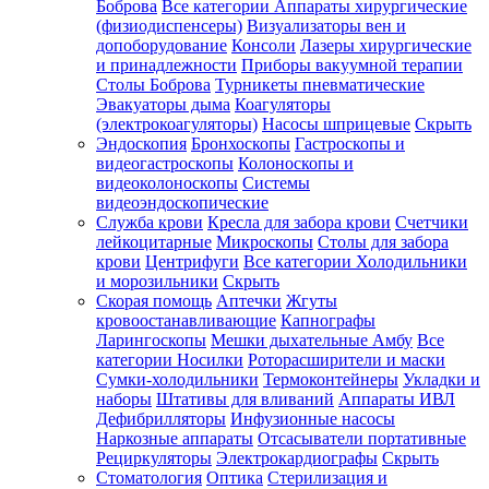
Боброва
Все категории
Аппараты хирургические
(физиодиспенсеры)
Визуализаторы вен и
допоборудование
Консоли
Лазеры хирургические
и принадлежности
Приборы вакуумной терапии
Столы Боброва
Турникеты пневматические
Эвакуаторы дыма
Коагуляторы
(электрокоагуляторы)
Насосы шприцевые
Скрыть
Эндоскопия
Бронхоскопы
Гастроскопы и
видеогастроскопы
Колоноскопы и
видеоколоноскопы
Системы
видеоэндоскопические
Служба крови
Кресла для забора крови
Счетчики
лейкоцитарные
Микроскопы
Столы для забора
крови
Центрифуги
Все категории
Холодильники
и морозильники
Скрыть
Скорая помощь
Аптечки
Жгуты
кровоостанавливающие
Капнографы
Ларингоскопы
Мешки дыхательные Амбу
Все
категории
Носилки
Роторасширители и маски
Сумки-холодильники
Термоконтейнеры
Укладки и
наборы
Штативы для вливаний
Аппараты ИВЛ
Дефибрилляторы
Инфузионные насосы
Наркозные аппараты
Отсасыватели портативные
Рециркуляторы
Электрокардиографы
Скрыть
Стоматология
Оптика
Стерилизация и