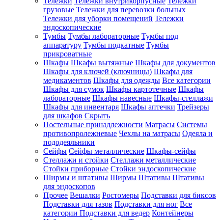
Тележки
Тележки внутрикорпусные
Тележки
грузовые
Тележки для перевозки больных
Тележки для уборки помещений
Тележки
эндоскопические
Тумбы
Тумбы лабораторные
Тумбы под
аппаратуру
Тумбы подкатные
Тумбы
прикроватные
Шкафы
Шкафы вытяжные
Шкафы для документов
Шкафы для ключей (ключницы)
Шкафы для
медикаментов
Шкафы для одежды
Все категории
Шкафы для сумок
Шкафы картотечные
Шкафы
лабораторные
Шкафы навесные
Шкафы-стеллажи
Шкафы для инвентаря
Шкафы аптечки
Трейзеры
для шкафов
Скрыть
Постельные принадлежности
Матрасы
Системы
противопролежневые
Чехлы на матрасы
Одеяла и
пододеяльники
Сейфы
Сейфы металлические
Шкафы-сейфы
Стеллажи и стойки
Стеллажи металлические
Стойки приборные
Стойки эндоскопические
Ширмы и штативы
Ширмы
Штативы
Штативы
для эндоскопов
Прочее
Вешалки
Ростомеры
Подставки для биксов
Подставки для тазов
Подставки для ног
Все
категории
Подставки для ведер
Контейнеры