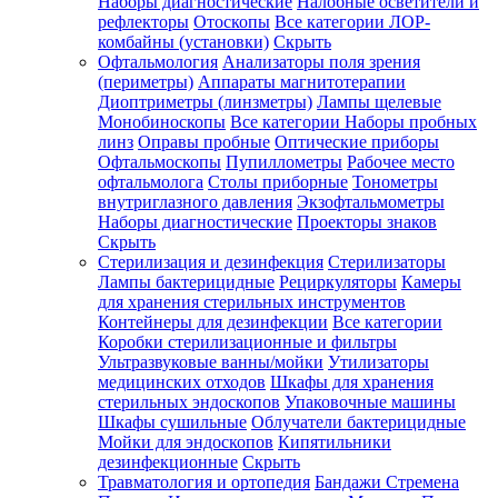
Наборы диагностические
Налобные осветители и
рефлекторы
Отоскопы
Все категории
ЛОР-
комбайны (установки)
Скрыть
Офтальмология
Анализаторы поля зрения
(периметры)
Аппараты магнитотерапии
Диоптриметры (линзметры)
Лампы щелевые
Монобиноскопы
Все категории
Наборы пробных
линз
Оправы пробные
Оптические приборы
Офтальмоскопы
Пупиллометры
Рабочее место
офтальмолога
Столы приборные
Тонометры
внутриглазного давления
Экзофтальмометры
Наборы диагностические
Проекторы знаков
Скрыть
Стерилизация и дезинфекция
Стерилизаторы
Лампы бактерицидные
Рециркуляторы
Камеры
для хранения стерильных инструментов
Контейнеры для дезинфекции
Все категории
Коробки стерилизационные и фильтры
Ультразвуковые ванны/мойки
Утилизаторы
медицинских отходов
Шкафы для хранения
стерильных эндоскопов
Упаковочные машины
Шкафы сушильные
Облучатели бактерицидные
Мойки для эндоскопов
Кипятильники
дезинфекционные
Скрыть
Травматология и ортопедия
Бандажи Стремена