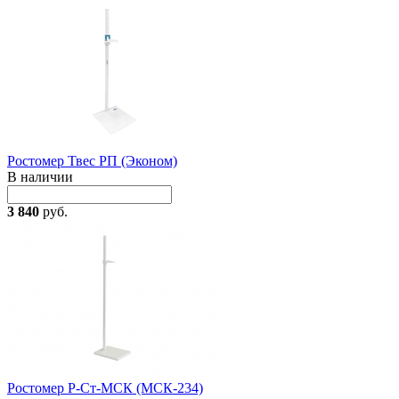
Ростомер Твес РП (Эконом)
В наличии
3 840
руб.
Ростомер Р-Ст-МСК (МСК-234)