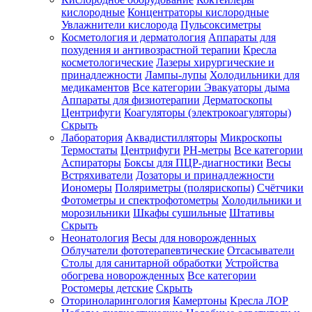
кислородные
Концентраторы кислородные
Увлажнители кислорода
Пульсоксиметры
Косметология и дерматология
Аппараты для
Зарегистрироваться
похудения и антивозрастной терапии
Кресла
косметологические
Лазеры хирургические и
принадлежности
Лампы-лупы
Холодильники для
медикаментов
Все категории
Эвакуаторы дыма
Аппараты для физиотерапии
Дерматоскопы
Зачем
Центрифуги
Коагуляторы (электрокоагуляторы)
регистрироваться?
Скрыть
Лаборатория
Аквадистилляторы
Микроскопы
Все
Термостаты
Центрифуги
PH-метры
Все категории
покупки
в
Аспираторы
Боксы для ПЦР-диагностики
Весы
одном
Встряхиватели
Дозаторы и принадлежности
месте
Иономеры
Поляриметры (полярископы)
Счётчики
Личный
Фотометры и спектрофотометры
Холодильники и
менеджер
морозильники
Шкафы сушильные
Штативы
Отслеживание
Скрыть
статуса
Неонатология
Весы для новорожденных
заказа
Облучатели фототерапевтические
Отсасыватели
Столы для санитарной обработки
Устройства
обогрева новорожденных
Все категории
Ростомеры детские
Скрыть
Оториноларингология
Камертоны
Кресла ЛОР