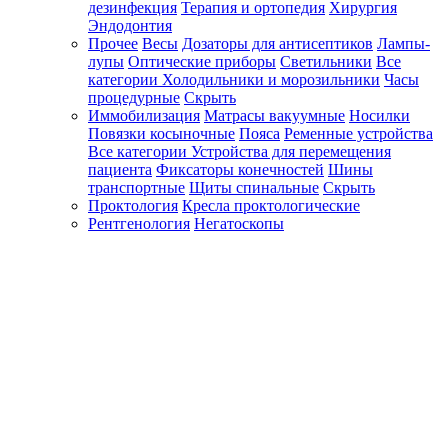
дезинфекция
Терапия и ортопедия
Хирургия
Эндодонтия
Прочее
Весы
Дозаторы для антисептиков
Лампы-
лупы
Оптические приборы
Светильники
Все
категории
Холодильники и морозильники
Часы
процедурные
Скрыть
Иммобилизация
Матрасы вакуумные
Носилки
Повязки косыночные
Пояса
Ременные устройства
Все категории
Устройства для перемещения
пациента
Фиксаторы конечностей
Шины
транспортные
Щиты спинальные
Скрыть
Проктология
Кресла проктологические
Рентгенология
Негатоскопы