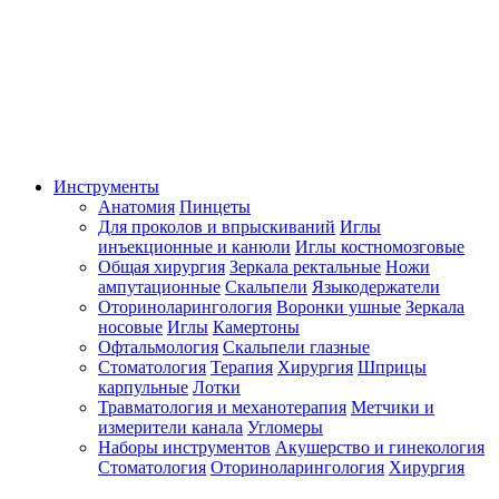
Инструменты
Анатомия
Пинцеты
Для проколов и впрыскиваний
Иглы
инъекционные и канюли
Иглы костномозговые
Общая хирургия
Зеркала ректальные
Ножи
ампутационные
Скальпели
Языкодержатели
Оториноларингология
Воронки ушные
Зеркала
носовые
Иглы
Камертоны
Офтальмология
Скальпели глазные
Стоматология
Терапия
Хирургия
Шприцы
карпульные
Лотки
Травматология и механотерапия
Метчики и
измерители канала
Угломеры
Наборы инструментов
Акушерство и гинекология
Стоматология
Оториноларингология
Хирургия