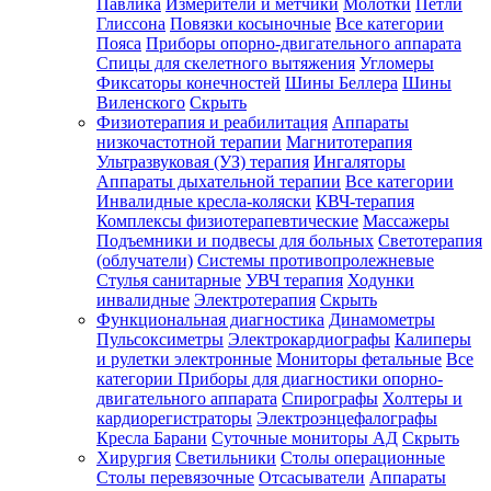
Павлика
Измерители и метчики
Молотки
Петли
Глиссона
Повязки косыночные
Все категории
Пояса
Приборы опорно-двигательного аппарата
Спицы для скелетного вытяжения
Угломеры
Фиксаторы конечностей
Шины Беллера
Шины
Виленского
Скрыть
Физиотерапия и реабилитация
Аппараты
низкочастотной терапии
Магнитотерапия
Ультразвуковая (УЗ) терапия
Ингаляторы
Аппараты дыхательной терапии
Все категории
Инвалидные кресла-коляски
КВЧ-терапия
Комплексы физиотерапевтические
Массажеры
Подъемники и подвесы для больных
Светотерапия
(облучатели)
Системы противопролежневые
Стулья санитарные
УВЧ терапия
Ходунки
инвалидные
Электротерапия
Скрыть
Функциональная диагностика
Динамометры
Пульсоксиметры
Электрокардиографы
Калиперы
и рулетки электронные
Мониторы фетальные
Все
категории
Приборы для диагностики опорно-
двигательного аппарата
Спирографы
Холтеры и
кардиорегистраторы
Электроэнцефалографы
Кресла Барани
Суточные мониторы АД
Скрыть
Хирургия
Светильники
Столы операционные
Столы перевязочные
Отсасыватели
Аппараты