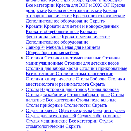
Все категории
Кресла для ЭЭГ и ЭХО-ЭГ
Кресла
донорские
Кресла косметологические
Кресла
отоларингологические
Кресла проктологические
Дополнительное оборудование
Скрыть
Кровати
Кровати для детей и новорожденных
Кровати общебольничные
Кровати
функциональные
Кровати металлические
Дополнительное оборудование
Лавкор™
Мебель Белая для кабинета
Общелабораторная мебель
Столики
Столики инструментальные
Столики
манипуляционные
Столики для детских весов
Столики для забора крови
Столики прикроватные
Все категории
Столики стоматологические
Столики хирургические
Столы Боброва
Столики
анестезиолога и реаниматолога
Скрыть
Столы
Надстройки для столов
Столы Боброва
Столы для кабинета
Столы лабораторные
Столы
палатные
Все категории
Столы пеленальные
Столы приборные
Столы-посты
Скрыть
Стулья и кресла
Офисные кресла
Секции стульев
Стулья для всех отраслей
Стулья лабораторные
Стулья медицинские
Все категории
Стулья
стоматологические
Скрыть