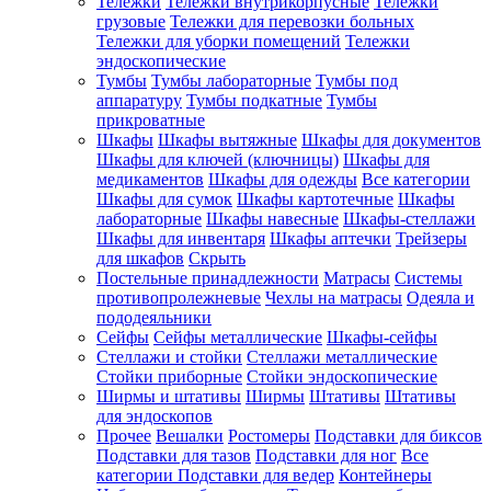
Тележки
Тележки внутрикорпусные
Тележки
грузовые
Тележки для перевозки больных
Тележки для уборки помещений
Тележки
эндоскопические
Тумбы
Тумбы лабораторные
Тумбы под
аппаратуру
Тумбы подкатные
Тумбы
прикроватные
Шкафы
Шкафы вытяжные
Шкафы для документов
Шкафы для ключей (ключницы)
Шкафы для
медикаментов
Шкафы для одежды
Все категории
Шкафы для сумок
Шкафы картотечные
Шкафы
лабораторные
Шкафы навесные
Шкафы-стеллажи
Шкафы для инвентаря
Шкафы аптечки
Трейзеры
для шкафов
Скрыть
Постельные принадлежности
Матрасы
Системы
противопролежневые
Чехлы на матрасы
Одеяла и
пододеяльники
Сейфы
Сейфы металлические
Шкафы-сейфы
Стеллажи и стойки
Стеллажи металлические
Стойки приборные
Стойки эндоскопические
Ширмы и штативы
Ширмы
Штативы
Штативы
для эндоскопов
Прочее
Вешалки
Ростомеры
Подставки для биксов
Подставки для тазов
Подставки для ног
Все
категории
Подставки для ведер
Контейнеры