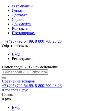
О компании
Восстановление
Обратная
Вход
Регистрация
Оплата
пароля
связь
На
Доставка
вашу
Сервис
почту
Только
Только
Документы
test@example.com
для
для
Ваше
Введите
Заполните
отправлена
ИП
ИП
Контакты
новый
Пароль
На
сообщение
форму.
ссылка.
и
и
пароль
Поставщикам
успешно
вашу
успешно
юр.
юр.
Перейдите
отправлено.
лиц
лиц
восстановлен
почту
Мы
+7 (495) 792-54-99
,
8-800-700-23-23
по
test@test.ru
ней
отправим
Обратная связь
для
отправлена
вам
завершения
ссылка.
Вход
регистрации.
ссылку
Регистрация
Войти
на
указанный
Перейдите
Сообщение
Поиск среди 2817 наименований
Ок
электронный
по
адрес,
ней
перейдя
Сравнение
для
товаров
по
+7 (495) 792-54-99
,
8-800-700-23-23
смены
Запомнить
Забыли
0
товаров
которой
0 руб.
пароля.
меня
пароль?
Сменить
Скидка
вы
0 руб.
сможете
пароль
Я принимаю условия
Войти
задать
пользовательского
Вход
новый
соглашения
и