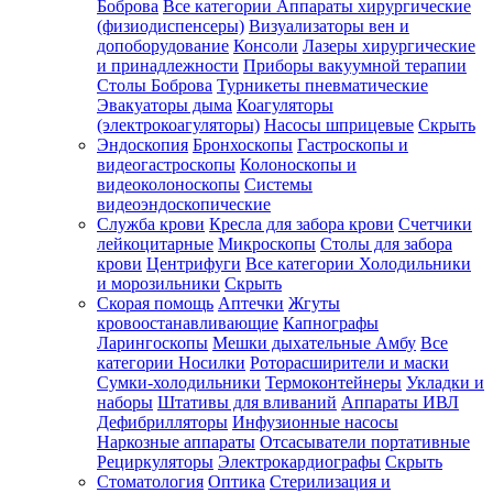
Боброва
Все категории
Аппараты хирургические
(физиодиспенсеры)
Визуализаторы вен и
допоборудование
Консоли
Лазеры хирургические
и принадлежности
Приборы вакуумной терапии
Столы Боброва
Турникеты пневматические
Эвакуаторы дыма
Коагуляторы
(электрокоагуляторы)
Насосы шприцевые
Скрыть
Эндоскопия
Бронхоскопы
Гастроскопы и
видеогастроскопы
Колоноскопы и
видеоколоноскопы
Системы
видеоэндоскопические
Служба крови
Кресла для забора крови
Счетчики
лейкоцитарные
Микроскопы
Столы для забора
крови
Центрифуги
Все категории
Холодильники
и морозильники
Скрыть
Скорая помощь
Аптечки
Жгуты
кровоостанавливающие
Капнографы
Ларингоскопы
Мешки дыхательные Амбу
Все
категории
Носилки
Роторасширители и маски
Сумки-холодильники
Термоконтейнеры
Укладки и
наборы
Штативы для вливаний
Аппараты ИВЛ
Дефибрилляторы
Инфузионные насосы
Наркозные аппараты
Отсасыватели портативные
Рециркуляторы
Электрокардиографы
Скрыть
Стоматология
Оптика
Стерилизация и