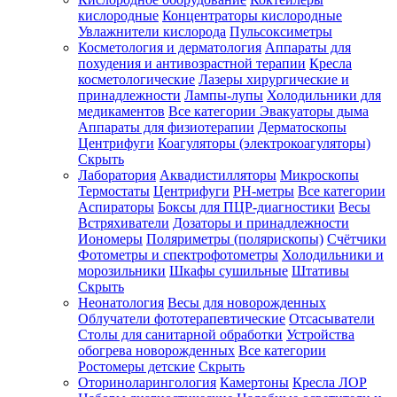
кислородные
Концентраторы кислородные
Увлажнители кислорода
Пульсоксиметры
Косметология и дерматология
Аппараты для
Зарегистрироваться
похудения и антивозрастной терапии
Кресла
косметологические
Лазеры хирургические и
принадлежности
Лампы-лупы
Холодильники для
медикаментов
Все категории
Эвакуаторы дыма
Аппараты для физиотерапии
Дерматоскопы
Зачем
Центрифуги
Коагуляторы (электрокоагуляторы)
регистрироваться?
Скрыть
Лаборатория
Аквадистилляторы
Микроскопы
Все
Термостаты
Центрифуги
PH-метры
Все категории
покупки
в
Аспираторы
Боксы для ПЦР-диагностики
Весы
одном
Встряхиватели
Дозаторы и принадлежности
месте
Иономеры
Поляриметры (полярископы)
Счётчики
Личный
Фотометры и спектрофотометры
Холодильники и
менеджер
морозильники
Шкафы сушильные
Штативы
Отслеживание
Скрыть
статуса
Неонатология
Весы для новорожденных
заказа
Облучатели фототерапевтические
Отсасыватели
Столы для санитарной обработки
Устройства
обогрева новорожденных
Все категории
Ростомеры детские
Скрыть
Оториноларингология
Камертоны
Кресла ЛОР