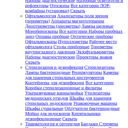
Наборы диагностические
Налобные осветители и
рефлекторы
Отоскопы
Все категории
ЛОР-
комбайны (установки)
Скрыть
Офтальмология
Анализаторы поля зрения
(периметры)
Аппараты магнитотерапии
Диоптриметры (линзметры)
Лампы щелевые
Монобиноскопы
Все категории
Наборы пробных
линз
Оправы пробные
Оптические приборы
Офтальмоскопы
Пупиллометры
Рабочее место
офтальмолога
Столы приборные
Тонометры
внутриглазного давления
Экзофтальмометры
Наборы диагностические
Проекторы знаков
Скрыть
Стерилизация и дезинфекция
Стерилизаторы
Лампы бактерицидные
Рециркуляторы
Камеры
для хранения стерильных инструментов
Контейнеры для дезинфекции
Все категории
Коробки стерилизационные и фильтры
Ультразвуковые ванны/мойки
Утилизаторы
медицинских отходов
Шкафы для хранения
стерильных эндоскопов
Упаковочные машины
Шкафы сушильные
Облучатели бактерицидные
Мойки для эндоскопов
Кипятильники
дезинфекционные
Скрыть
Травматология и ортопедия
Бандажи Стремена