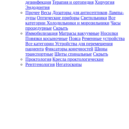
дезинфекция
Терапия и ортопедия
Хирургия
Эндодонтия
Прочее
Весы
Дозаторы для антисептиков
Лампы-
лупы
Оптические приборы
Светильники
Все
категории
Холодильники и морозильники
Часы
процедурные
Скрыть
Иммобилизация
Матрасы вакуумные
Носилки
Повязки косыночные
Пояса
Ременные устройства
Все категории
Устройства для перемещения
пациента
Фиксаторы конечностей
Шины
транспортные
Щиты спинальные
Скрыть
Проктология
Кресла проктологические
Рентгенология
Негатоскопы