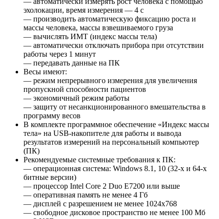
— автоматически измерять рост человека с помощью
эхолокации, время измерения — 4 с
— производить автоматическую фиксацию роста и
массы человека, массы взвешиваемого груза
— вычислять ИМТ (индекс массы тела)
— автоматически отключать прибора при отсутствии
работы через 1 минут
— передавать данные на ПК
Весы имеют:
— режим непрерывного измерения для увеличения
пропускной способности пациентов
— экономичный режим работы
— защиту от несанкционированного вмешательства в
программу весов
В комплекте программное обеспечение «Индекс массы
тела» на USB-накопителе для работы и вывода
результатов измерений на персональный компьютер
(ПК)
Рекомендуемые системные требования к ПК:
— операционная система: Windows 8.1, 10 (32-х и 64-х
битные версии)
— процессор Intel Core 2 Duo E7200 или выше
— оперативная память не менее 4 Гб
— дисплей с разрешением не менее 1024x768
— свободное дисковое пространство не менее 100 Мб