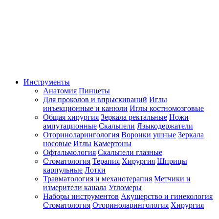
Инструменты
Анатомия
Пинцеты
Для проколов и впрыскиваний
Иглы
инъекционные и канюли
Иглы костномозговые
Общая хирургия
Зеркала ректальные
Ножи
ампутационные
Скальпели
Языкодержатели
Оториноларингология
Воронки ушные
Зеркала
носовые
Иглы
Камертоны
Офтальмология
Скальпели глазные
Стоматология
Терапия
Хирургия
Шприцы
карпульные
Лотки
Травматология и механотерапия
Метчики и
измерители канала
Угломеры
Наборы инструментов
Акушерство и гинекология
Стоматология
Оториноларингология
Хирургия