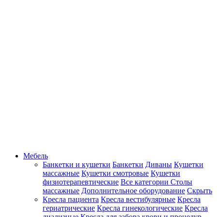
Мебель
Банкетки и кушетки
Банкетки
Диваны
Кушетки
массажные
Кушетки смотровые
Кушетки
физиотерапевтические
Все категории
Столы
массажные
Дополнительное оборудование
Скрыть
Кресла пациента
Кресла вестибулярные
Кресла
гериатрические
Кресла гинекологические
Кресла
диализные
Кресла для забора крови и процедур