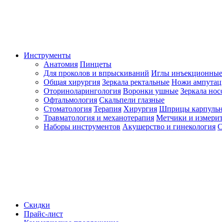
Инструменты
Анатомия
Пинцеты
Для проколов и впрыскиваний
Иглы инъекционные
Общая хирургия
Зеркала ректальные
Ножи ампута
Оториноларингология
Воронки ушные
Зеркала но
Офтальмология
Скальпели глазные
Стоматология
Терапия
Хирургия
Шприцы карпуль
Травматология и механотерапия
Метчики и измерит
Наборы инструментов
Акушерство и гинекология
С
Скидки
Прайс-лист