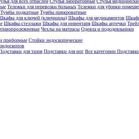
улья для всех отраслей
Стулья лабораторные
Стулья медицински
вые
Тележки для перевозки больных
Тележки для уборки помещ
Тумбы подкатные
Тумбы прикроватные
Шкафы для ключей (ключницы)
Шкафы для медикаментов
Шкафы
е
Шкафы-стеллажи
Шкафы для инвентаря
Шкафы аптечки
Трей
отивопролежневые
Чехлы на матрасы
Одеяла и пододеяльники
и приборные
Стойки эндоскопические
эндоскопов
Подставки для тазов
Подставки для ног
Все категории
Подставки