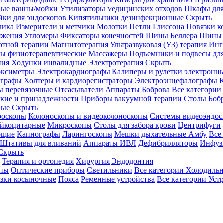
вые ванны/мойки
Утилизаторы медицинских отходов
Шкафы для
ки для эндоскопов
Кипятильники дезинфекционные
Скрыть
лика
Измерители и метчики
Молотки
Петли Глиссона
Повязки к
яжения
Угломеры
Фиксаторы конечностей
Шины Беллера
Шины 
отной терапии
Магнитотерапия
Ультразвуковая (УЗ) терапия
Инг
ы физиотерапевтические
Массажеры
Подъемники и подвесы дл
пия
Ходунки инвалидные
Электротерапия
Скрыть
оксиметры
Электрокардиографы
Калиперы и рулетки электронн
графы
Холтеры и кардиорегистраторы
Электроэнцефалографы
К
ы перевязочные
Отсасыватели
Аппараты Боброва
Все категории
ские и принадлежности
Приборы вакуумной терапии
Столы Боб
вые
Скрыть
роскопы
Колоноскопы и видеоколоноскопы
Системы видеоэндос
ейкоцитарные
Микроскопы
Столы для забора крови
Центрифуги
ющие
Капнографы
Ларингоскопы
Мешки дыхательные Амбу
Все
Штативы для вливаний
Аппараты ИВЛ
Дефибрилляторы
Инфуз
Скрыть
Терапия и ортопедия
Хирургия
Эндодонтия
упы
Оптические приборы
Светильники
Все категории
Холодильн
зки косыночные
Пояса
Ременные устройства
Все категории
Уст