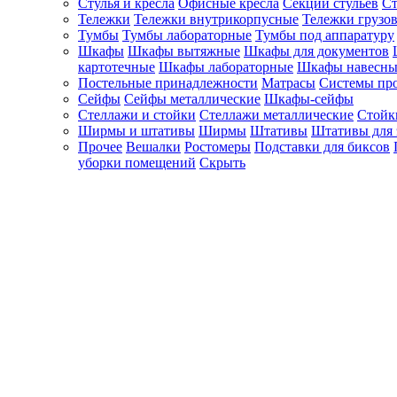
Стулья и кресла
Офисные кресла
Секции стульев
Ст
Тележки
Тележки внутрикорпусные
Тележки грузо
Тумбы
Тумбы лабораторные
Тумбы под аппаратуру
Шкафы
Шкафы вытяжные
Шкафы для документов
картотечные
Шкафы лабораторные
Шкафы навесны
Постельные принадлежности
Матрасы
Системы пр
Сейфы
Сейфы металлические
Шкафы-сейфы
Стеллажи и стойки
Стеллажи металлические
Стойк
Ширмы и штативы
Ширмы
Штативы
Штативы для 
Прочее
Вешалки
Ростомеры
Подставки для биксов
уборки помещений
Скрыть