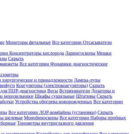
ие
Мониторы фетальные
Все категории
Отсасыватели
ории
Концентраторы кислорода
Ларингоскопы
Мешки
алы
Скрыть
 манжеты
Все категории
Фонарики диагностические
ксиметры
ы хирургические и принадлежности
Лампы-лупы
рифуги
Коагуляторы (электрокоагуляторы)
Скрыть
 для ПЦР-диагностики
Весы
Встряхиватели
Дозаторы и
и морозильники
Шкафы сушильные
Штативы
Скрыть
аботки
Устройства обогрева новорожденных
Все категории
опы
Все категории
ЛОР-комбайны (установки)
Скрыть
ы щелевые
Монобиноскопы
Все категории
Наборы пробных
иборные
Тонометры внутриглазного давления
ных инструментов
Контейнеры для дезинфекции
Все категории