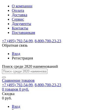
О компании
Восстановление
Обратная
Вход
Регистрация
Оплата
пароля
связь
На
Доставка
вашу
Сервис
почту
Только
Только
Документы
test@example.com
для
для
Ваше
Введите
Заполните
отправлена
Контакты
ИП
ИП
новый
Пароль
На
сообщение
ссылка.
форму.
и
и
Поставщикам
пароль
успешно
вашу
успешно
юр.
юр.
Перейдите
лиц
лиц
отправлено.
восстановлен
почту
+7 (495) 792-54-99
,
8-800-700-23-23
Мы
по
test@test.ru
ней
Обратная связь
отправим
для
отправлена
вам
завершения
Вход
ссылка.
регистрации.
ссылку
Регистрация
Войти
на
указанный
Поиск среди 2820 наименований
Перейдите
Сообщение
Ок
электронный
по
адрес,
ней
Сравнение
товаров
перейдя
для
+7 (495) 792-54-99
,
8-800-700-23-23
по
смены
Запомнить
Забыли
0
товаров
0 руб.
которой
пароля.
меня
пароль?
Скидка
Сменить
вы
0 руб.
сможете
пароль
Войти
Я принимаю условия
задать
Вход
пользовательского