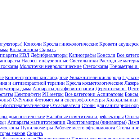
агуляторы)
Консоли
Кресла гинекологические
Кровати акушерск
дыма
Кольпоскопы
Скрыть
ппараты ИВЛ
Дефибрилляторы
Капнографы
Консоли
Все катег
 аппараты
Насосы инфузионные
Светильники
Расходные матери
атоскопы
Молоточки неврологические
Стетоскопы
Тонометры и
ые
Концентраторы кислородные
Увлажнители кислорода
Пульсо
ния и антивозрастной терапии
Кресла косметологические
Лазер
акуаторы дыма
Аппараты для физиотерапии
Дерматоскопы
Цент
остаты
Центрифуги
PH-метры
Все категории
Аспираторы
Боксы
копы)
Счётчики
Фотометры и спектрофотометры
Холодильники 
и фототерапевтические
Отсасыватели
Столы для санитарной обр
оры диагностические
Налобные осветители и рефлекторы
Отоск
ры)
Аппараты магнитотерапии
Диоптриметры (линзметры)
Ламп
ьмоскопы
Пупиллометры
Рабочее место офтальмолога
Столы пр
торы знаков
Скрыть
 бактерицидные
Рециркуляторы
Камеры для хранения стериль