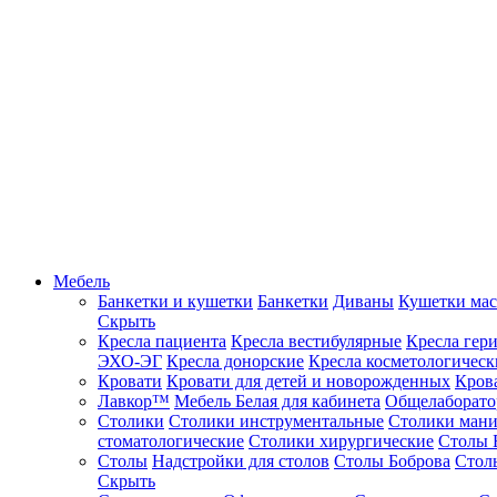
Мебель
Банкетки и кушетки
Банкетки
Диваны
Кушетки ма
Скрыть
Кресла пациента
Кресла вестибулярные
Кресла гер
ЭХО-ЭГ
Кресла донорские
Кресла косметологическ
Кровати
Кровати для детей и новорожденных
Кров
Лавкор™
Мебель Белая для кабинета
Общелаборато
Столики
Столики инструментальные
Столики ман
стоматологические
Столики хирургические
Столы 
Столы
Надстройки для столов
Столы Боброва
Стол
Скрыть