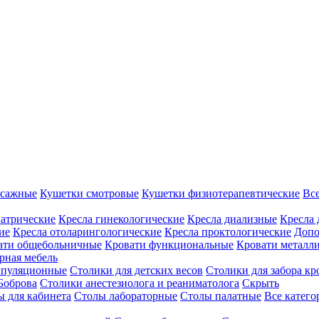
ссажные
Кушетки смотровые
Кушетки физиотерапевтические
Вс
иатрические
Кресла гинекологические
Кресла диализные
Кресла 
ие
Кресла отоларингологические
Кресла проктологические
Допо
ати общебольничные
Кровати функциональные
Кровати металл
рная мебель
ипуляционные
Столики для детских весов
Столики для забора кр
Боброва
Столики анестезиолога и реаниматолога
Скрыть
ы для кабинета
Столы лабораторные
Столы палатные
Все катег