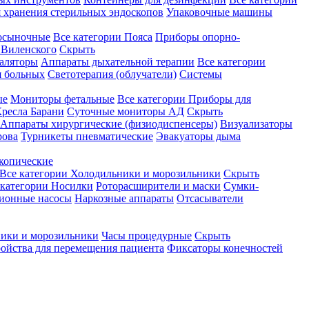
 хранения стерильных эндоскопов
Упаковочные машины
осыночные
Все категории
Пояса
Приборы опорно-
Виленского
Скрыть
аляторы
Аппараты дыхательной терапии
Все категории
я больных
Светотерапия (облучатели)
Системы
ые
Мониторы фетальные
Все категории
Приборы для
ресла Барани
Суточные мониторы АД
Скрыть
Аппараты хирургические (физиодиспенсеры)
Визуализаторы
рова
Турникеты пневматические
Эвакуаторы дыма
копические
Все категории
Холодильники и морозильники
Скрыть
 категории
Носилки
Роторасширители и маски
Сумки-
ионные насосы
Наркозные аппараты
Отсасыватели
ики и морозильники
Часы процедурные
Скрыть
ройства для перемещения пациента
Фиксаторы конечностей