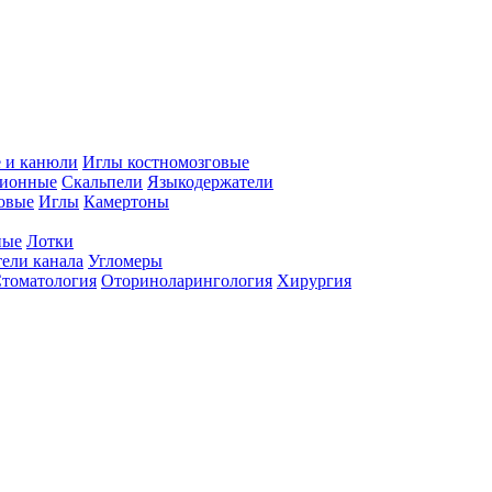
 и канюли
Иглы костномозговые
ционные
Скальпели
Языкодержатели
совые
Иглы
Камертоны
ные
Лотки
ели канала
Угломеры
томатология
Оториноларингология
Хирургия