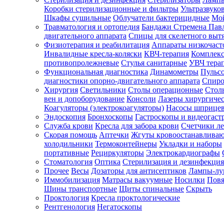
Коробки стерилизационные и фильтры
Ультразвуко
Шкафы сушильные
Облучатели бактерицидные
Мой
Травматология и ортопедия
Бандажи Стремена Пав
Зарегистрироваться
двигательного аппарата
Спицы для скелетного выт
Физиотерапия и реабилитация
Аппараты низкочаст
Инвалидные кресла-коляски
КВЧ-терапия
Комплекс
противопролежневые
Стулья санитарные
УВЧ тера
Функциональная диагностика
Динамометры
Пульс
Зачем
диагностики опорно-двигательного аппарата
Спиро
регистрироваться?
Хирургия
Светильники
Столы операционные
Стол
вен и допоборудование
Консоли
Лазеры хирургиче
Все
Коагуляторы (электрокоагуляторы)
Насосы шприце
покупки
Эндоскопия
Бронхоскопы
Гастроскопы и видеогаст
в
одном
Служба крови
Кресла для забора крови
Счетчики л
месте
Скорая помощь
Аптечки
Жгуты кровоостанавлива
Личный
холодильники
Термоконтейнеры
Укладки и наборы
менеджер
портативные
Рециркуляторы
Электрокардиографы
Стоматология
Оптика
Стерилизация и дезинфекция
Отслеживание
статуса
Прочее
Весы
Дозаторы для антисептиков
Лампы-л
заказа
Иммобилизация
Матрасы вакуумные
Носилки
Повя
Шины транспортные
Щиты спинальные
Скрыть
Проктология
Кресла проктологические
Рентгенология
Негатоскопы