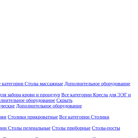
е категории
Столы массажные
Дополнительное оборудование
для забора крови и процедур
Все категории
Кресла для ЭЭГ и
лнительное оборудование
Скрыть
ические
Дополнительное оборудование
ови
Столики прикроватные
Все категории
Столики
ории
Столы пеленальные
Столы приборные
Столы-посты